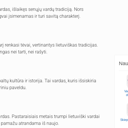
rdas, išlaikęs senųjų vardų tradiciją. Nors
ngvai įsimenamas ir turi savitą charakterį.
rį renkasi tėvai, vertinantys lietuviškas tradicijas.
gas nei tarti, nei rašyti.
Naud
tų kultūra ir istorija. Tai vardas, kuris išsiskiria
riniu paveldu.
Va
d
as. Pastaraisiais metais trumpi lietuviški vardai
Skiep
rė pamažu atrandama iš naujo.