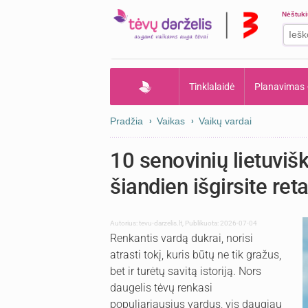
Nėštuk
Tinklalaidė
Planavimas
Pradžia
Vaikas
Vaikų vardai
10 senovinių lietuviš
šiandien išgirsite reta
Autorius:
tevu-darzelis.lt
,
Publikuota: 2026-07-04
Renkantis vardą dukrai, norisi
atrasti tokį, kuris būtų ne tik gražus,
bet ir turėtų savitą istoriją. Nors
daugelis tėvų renkasi
populiariausius vardus, vis daugiau