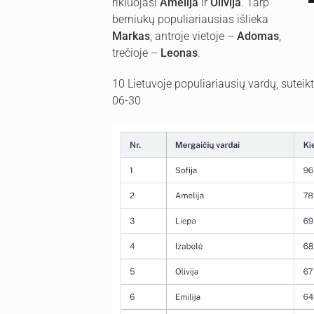
rikiuojasi
Amelija
ir
Olivija
. Tarp
berniukų populiariausias išlieka
Markas
, antroje vietoje –
Adomas
,
trečioje –
Leonas
.
10 Lietuvoje populiariausių vardų, sute
06-30