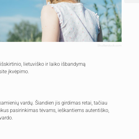
Shutterstock.com
išskirtinio, lietuviško ir laiko išbandymą
site įkvėpimo.
kamienių vardų. Šiandien jis girdimas retai, tačiau
uikus pasirinkimas tėvams, ieškantiems autentiško,
vardo.