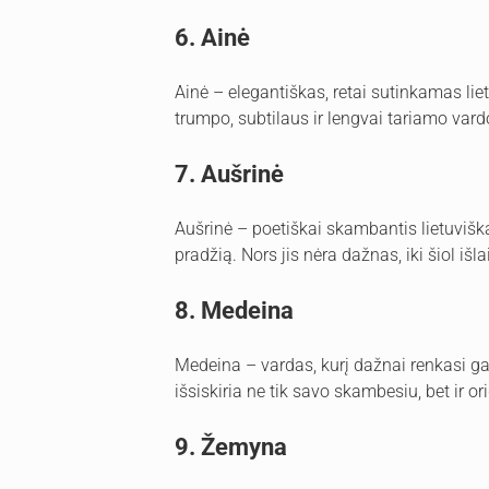
6. Ainė
Ainė – elegantiškas, retai sutinkamas liet
trumpo, subtilaus ir lengvai tariamo vard
7. Aušrinė
Aušrinė – poetiškai skambantis lietuviška
pradžią. Nors jis nėra dažnas, iki šiol išl
8. Medeina
Medeina – vardas, kurį dažnai renkasi gam
išsiskiria ne tik savo skambesiu, bet ir o
9. Žemyna