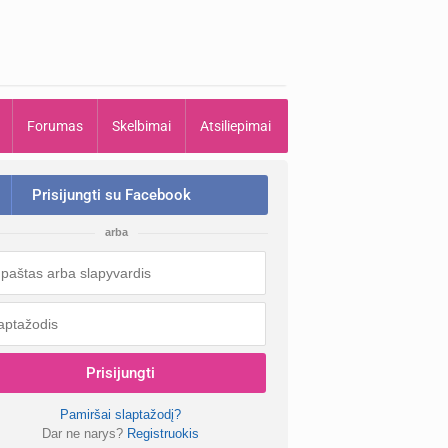
Forumas
Skelbimai
Atsiliepimai
Prisijungti su Facebook
arba
Prisijungti
Pamiršai slaptažodį?
Dar ne narys?
Registruokis