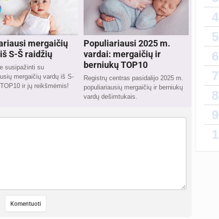
4
5
ariausi mergaičių
Populiariausi 2025 m.
iš S-Š raidžių
vardai: mergaičių ir
6
berniukų TOP10
 susipažinti su
7
ausių mergaičių vardų iš S-
Registrų centras pasidalijo 2025 m.
 TOP10 ir jų reikšmėmis!
populiariausių mergaičių ir berniukų
8
vardų dešimtukais.
9
1