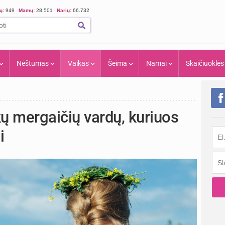
ių:
949
Mamų:
28.501
Narių:
66.732
Nėštumas
Vaikas
Šeima
Namai
Skaičiuoklės
kų mergaičių vardų, kuriuos
i