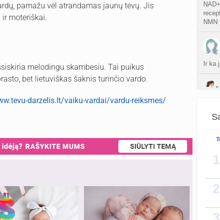
NAD+ 
ardų, pamažu vėl atrandamas jaunų tėvų. Jis
recept
 ir moteriškai.
NMN y
Ir ka
išsiskiria melodingu skambesiu. Tai puikus
sto, bet lietuviškas šaknis turinčio vardo.
ww.tevu-darzelis.lt/vaiku-vardai/vardu-reiksmes/
Yra, 
Sa
T
Ziurej
siuos 
1
ispudi
2
3