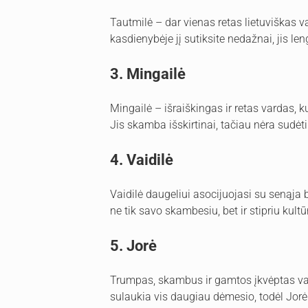
Tautmilė – dar vienas retas lietuviškas va
kasdienybėje jį sutiksite nedažnai, jis le
3. Mingailė
Mingailė – išraiškingas ir retas vardas, ku
Jis skamba išskirtinai, tačiau nėra sudėtin
4. Vaidilė
Vaidilė daugeliui asocijuojasi su senąja bal
ne tik savo skambesiu, bet ir stipriu kultū
5. Jorė
Trumpas, skambus ir gamtos įkvėptas vard
sulaukia vis daugiau dėmesio, todėl Jo