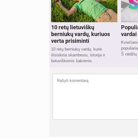
10 retų lietuviškų
Populi
berniukų vardų, kuriuos
vardai 
verta prisiminti
Kviečiame
populiari
10 retų berniukų vardų, kurie
Š raidžių
išsiskiria skambesiu, istorija ir
lietuviškomis šaknimis.