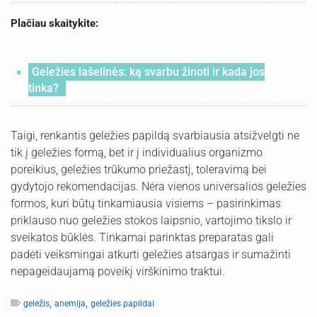
Plačiau skaitykite:
Geležies lašelinės: ką svarbu žinoti ir kada jos
tinka?
Taigi, renkantis geležies papildą svarbiausia atsižvelgti ne
tik į geležies formą, bet ir į individualius organizmo
poreikius, geležies trūkumo priežastį, toleravimą bei
gydytojo rekomendacijas. Nėra vienos universalios geležies
formos, kuri būtų tinkamiausia visiems – pasirinkimas
priklauso nuo geležies stokos laipsnio, vartojimo tikslo ir
sveikatos būklės. Tinkamai parinktas preparatas gali
padėti veiksmingai atkurti geležies atsargas ir sumažinti
nepageidaujamą poveikį virškinimo traktui.
,
,
geležis
anemija
geležies papildai