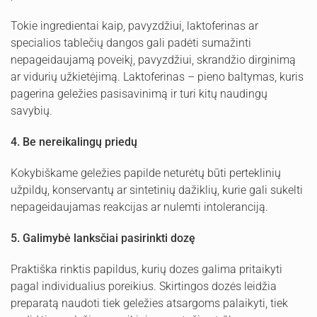
Tokie ingredientai kaip, pavyzdžiui, laktoferinas ar
specialios tablečių dangos gali padėti sumažinti
nepageidaujamą poveikį, pavyzdžiui, skrandžio dirginimą
ar vidurių užkietėjimą. Laktoferinas – pieno baltymas, kuris
pagerina geležies pasisavinimą ir turi kitų naudingų
savybių.
4. Be nereikalingų priedų
Kokybiškame geležies papilde neturėtų būti perteklinių
užpildų, konservantų ar sintetinių dažiklių, kurie gali sukelti
nepageidaujamas reakcijas ar nulemti intoleranciją.
5. Galimybė lanksčiai pasirinkti dozę
Praktiška rinktis papildus, kurių dozes galima pritaikyti
pagal individualius poreikius. Skirtingos dozės leidžia
preparatą naudoti tiek geležies atsargoms palaikyti, tiek