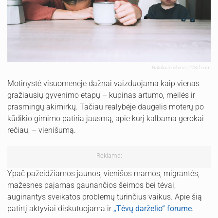
Nataliaderiabina | 123rf.com
Motinystė visuomenėje dažnai vaizduojama kaip vienas
gražiausių gyvenimo etapų – kupinas artumo, meilės ir
prasmingų akimirkų. Tačiau realybėje daugelis moterų po
kūdikio gimimo patiria jausmą, apie kurį kalbama gerokai
rečiau, – vienišumą.
Reklama:
Ypač pažeidžiamos jaunos, vienišos mamos, migrantės,
mažesnes pajamas gaunančios šeimos bei tėvai,
auginantys sveikatos problemų turinčius vaikus. Apie šią
patirtį aktyviai diskutuojama ir
„Tėvų darželio“ forume
.