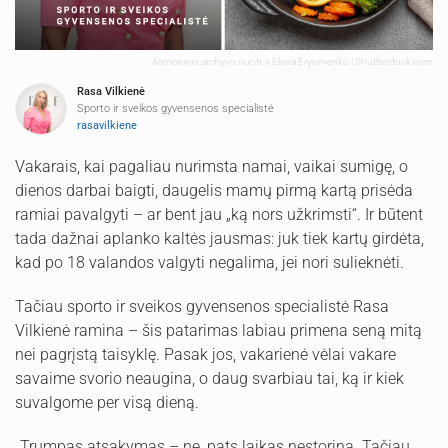
Asmeninio archyvo nuotr. ir Elena Eryomenko | Shutterstock.com
Rasa Vilkienė
Sporto ir sveikos gyvensenos specialistė
rasavilkiene
Vakarais, kai pagaliau nurimsta namai, vaikai sumigę, o
dienos darbai baigti, daugelis mamų pirmą kartą prisėda
ramiai pavalgyti – ar bent jau „ką nors užkrimsti“. Ir būtent
tada dažnai aplanko kaltės jausmas: juk tiek kartų girdėta,
kad po 18 valandos valgyti negalima, jei nori sulieknėti.
Tačiau sporto ir sveikos gyvensenos specialistė Rasa
Vilkienė ramina – šis patarimas labiau primena seną mitą
nei pagrįstą taisyklę. Pasak jos, vakarienė vėlai vakare
savaime svorio neaugina, o daug svarbiau tai, ką ir kiek
suvalgome per visą dieną.
„Trumpas atsakymas – ne, pats laikas nestorina. Tačiau