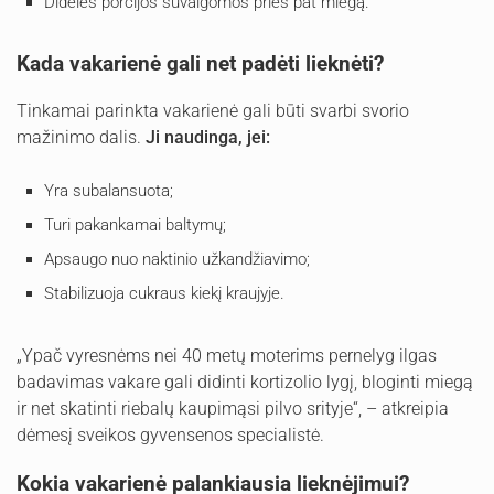
Didelės porcijos suvalgomos prieš pat miegą.
Kada vakarienė gali net padėti lieknėti?
Tinkamai parinkta vakarienė gali būti svarbi svorio
mažinimo dalis.
Ji naudinga, jei:
Yra subalansuota;
Turi pakankamai baltymų;
Apsaugo nuo naktinio užkandžiavimo;
Stabilizuoja cukraus kiekį kraujyje.
„Ypač vyresnėms nei 40 metų moterims pernelyg ilgas
badavimas vakare gali didinti kortizolio lygį, bloginti miegą
ir net skatinti riebalų kaupimąsi pilvo srityje“, – atkreipia
dėmesį sveikos gyvensenos specialistė.
Kokia vakarienė palankiausia lieknėjimui?