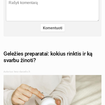
Geležies preparatai: kokius rinktis ir ką
svarbu žinoti?
Autorius: tevu-darzelis.lt