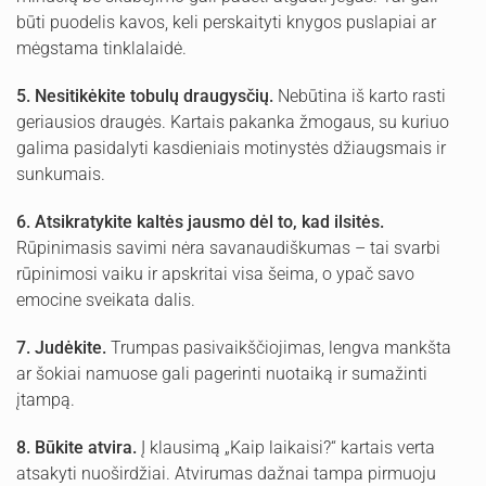
būti puodelis kavos, keli perskaityti knygos puslapiai ar
mėgstama tinklalaidė.
5.
Nesitikėkite tobulų draugysčių.
Nebūtina iš karto rasti
geriausios draugės. Kartais pakanka žmogaus, su kuriuo
galima pasidalyti kasdieniais motinystės džiaugsmais ir
sunkumais.
6.
Atsikratykite kaltės jausmo dėl to, kad ilsitės.
Rūpinimasis savimi nėra savanaudiškumas – tai svarbi
rūpinimosi vaiku ir apskritai visa šeima, o ypač savo
emocine sveikata dalis.
7.
Judėkite.
Trumpas pasivaikščiojimas, lengva mankšta
ar šokiai namuose gali pagerinti nuotaiką ir sumažinti
įtampą.
8.
Būkite atvira.
Į klausimą „Kaip laikaisi?“ kartais verta
atsakyti nuoširdžiai. Atvirumas dažnai tampa pirmuoju