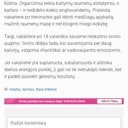
būtina. Organizmui reikia baltymų raumenų atstatymui, o
kartais – ir nedidelio kiekio angliavandenių. Praleista
vakarienė po treniruotės gali lėtinti medžiagų apykaitą,
mažinti raumenų masę ir net bloginti miego kokybę.
Taigi, vakarienė po 18 valandos savaime neskatino svorio
augimo. Svoris didėja tada, kai suvartojama per daug
kalorijų, valgoma chaotiškai ar vadovaujantis emocijomis.
Jei vakarienė yra suplanuota, subalansuota ir atitinka
dienos energijos poreikį, ji gali ne tik netrukdyti lieknėti, bet
ir padėti pasiekti geresnių rezultatų.
,
,
mityba
sportas
Rasa Vilkienė