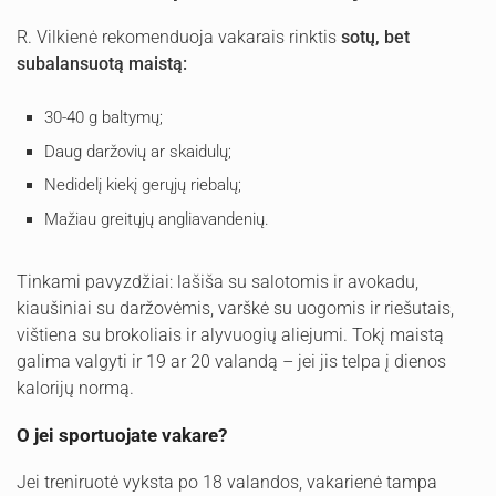
R. Vilkienė rekomenduoja vakarais rinktis
sotų, bet
subalansuotą maistą:
30-40 g baltymų;
Daug daržovių ar skaidulų;
Nedidelį kiekį gerųjų riebalų;
Mažiau greitųjų angliavandenių.
Tinkami pavyzdžiai: lašiša su salotomis ir avokadu,
kiaušiniai su daržovėmis, varškė su uogomis ir riešutais,
vištiena su brokoliais ir alyvuogių aliejumi. Tokį maistą
galima valgyti ir 19 ar 20 valandą – jei jis telpa į dienos
kalorijų normą.
O jei sportuojate vakare?
Jei treniruotė vyksta po 18 valandos, vakarienė tampa