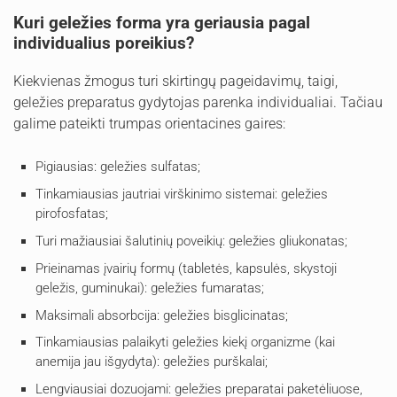
Kuri geležies forma yra geriausia pagal
individualius poreikius?
Kiekvienas žmogus turi skirtingų pageidavimų, taigi,
geležies preparatus gydytojas parenka individualiai. Tačiau
galime pateikti trumpas orientacines gaires:
Pigiausias: geležies sulfatas;
Tinkamiausias jautriai virškinimo sistemai: geležies
pirofosfatas;
Turi mažiausiai šalutinių poveikių: geležies gliukonatas;
Prieinamas įvairių formų (tabletės, kapsulės, skystoji
geležis, guminukai): geležies fumaratas;
Maksimali absorbcija: geležies bisglicinatas;
Tinkamiausias palaikyti geležies kiekį organizme (kai
anemija jau išgydyta): geležies purškalai;
Lengviausiai dozuojami: geležies preparatai paketėliuose,