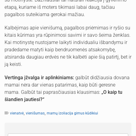
etapą, kuriame iš moters tikimasi labai daug, tačiau
pagalbos suteikiama gerokai mažiau.
Kalbėjimas apie vienišumą, pagalbos priėmimas ir ryšio su
kitais kūrimas yra rūpinimosi savimi ir savo šeima ženklas.
Kai motinystę nustojame laikyti individualiu išbandymu ir
pradedame matyti kaip bendruomenės atsakomybę,
atsiranda daugiau erdvės ne tik kalbėti apie šią patirtį, bet ir
ją keisti.
Vertinga įžvalga ir aplinkiniams:
galbūt didžiausia dovana
mamai nėra dar vienas patarimas, kaip būti geresne
mama. Galbūt tai paprasčiausias klausimas:
„O kaip tu
šiandien jautiesi?“
,
,
vienatvė
vienišumas
mamų izoliacija gimus kūdikiui