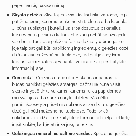
pagerinančių pasisavinimą.
Skysta geležis.
Skystoji geležis idealiai tinka vaikams, taip
pat žmonėms, kuriems sunku nuryti tabletes arba kapsules.
Ji būna supilstyta į buteliukus arba dozuotus paketėlius,
kuriuos patogu vartoti keliaujant ir kurių nebūtina užsigerti
vandeniu. Tačiau ši geležies forma dažnai yra brangesnė,
joje taip pat gali būti papildomų ingredientų, o geležies dozė
dažniausiai mažesnė nei tabletėse, tad pailgėja gydymo
kursas. Jei renkatės šį variantą, vėlgi atidžiai perskaitykite
informacinį lapelį.
Guminukai.
Geležies guminukai – skanus ir paprastas
būdas papildyti geležies atsargas, dažnai jie būna vaisių
skonio ir ypač tinka vaikams, kuriems reikia papildomos
motyvacijos arba sunku nuryti tabletes. Vis dėlto
guminukuose yra pridėtinio cukraus ar saldiklių, o geležies
dozė gali būti mažesnė nei tabletėse. Todėl prieš
rinkdamiesi atidžiai perskaitykite informacinį lapelį ar etiketę
ir įsitikinkite, kad jie atitinka jūsų poreikius.
Geležingas mineralinis šaltinio vanduo.
Specialūs geležies