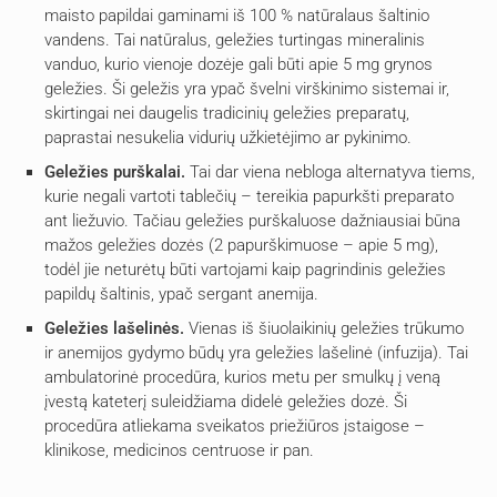
maisto papildai gaminami iš 100 % natūralaus šaltinio
vandens. Tai natūralus, geležies turtingas mineralinis
vanduo, kurio vienoje dozėje gali būti apie 5 mg grynos
geležies. Ši geležis yra ypač švelni virškinimo sistemai ir,
skirtingai nei daugelis tradicinių geležies preparatų,
paprastai nesukelia vidurių užkietėjimo ar pykinimo.
Geležies purškalai.
Tai dar viena nebloga alternatyva tiems,
kurie negali vartoti tablečių – tereikia papurkšti preparato
ant liežuvio. Tačiau geležies purškaluose dažniausiai būna
mažos geležies dozės (2 papurškimuose – apie 5 mg),
todėl jie neturėtų būti vartojami kaip pagrindinis geležies
papildų šaltinis, ypač sergant anemija.
Geležies lašelinės.
Vienas iš šiuolaikinių geležies trūkumo
ir anemijos gydymo būdų yra geležies lašelinė (infuzija). Tai
ambulatorinė procedūra, kurios metu per smulkų į veną
įvestą kateterį suleidžiama didelė geležies dozė. Ši
procedūra atliekama sveikatos priežiūros įstaigose –
klinikose, medicinos centruose ir pan.