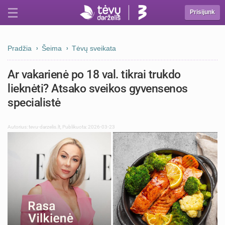
Prisijunk
Pradžia
Šeima
Tėvų sveikata
Ar vakarienė po 18 val. tikrai trukdo
lieknėti? Atsako sveikos gyvensenos
specialistė
Autorius:
tevu-darzelis.lt
,
Publikuota: 2026-03-23