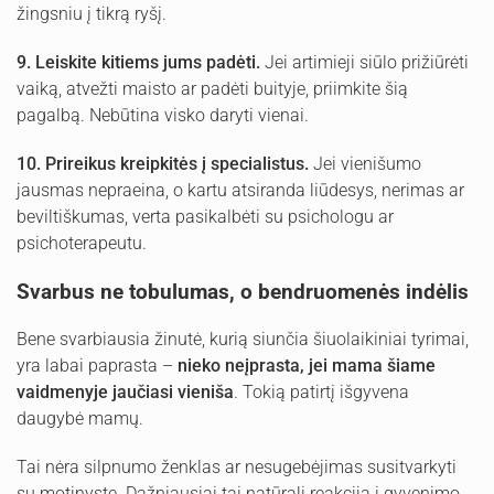
žingsniu į tikrą ryšį.
9.
Leiskite kitiems jums padėti.
Jei artimieji siūlo prižiūrėti
vaiką, atvežti maisto ar padėti buityje, priimkite šią
pagalbą. Nebūtina visko daryti vienai.
10.
Prireikus kreipkitės į specialistus.
Jei vienišumo
jausmas nepraeina, o kartu atsiranda liūdesys, nerimas ar
beviltiškumas, verta pasikalbėti su psichologu ar
psichoterapeutu.
Svarbus ne tobulumas, o bendruomenės indėlis
Bene svarbiausia žinutė, kurią siunčia šiuolaikiniai tyrimai,
yra labai paprasta –
nieko neįprasta, jei mama šiame
vaidmenyje jaučiasi vieniša
. Tokią patirtį išgyvena
daugybė mamų.
Tai nėra silpnumo ženklas ar nesugebėjimas susitvarkyti
su motinyste. Dažniausiai tai natūrali reakcija į gyvenimo