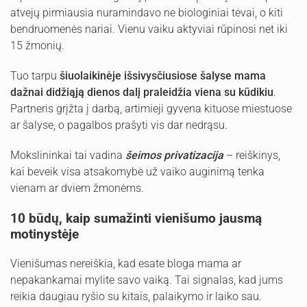
atvejų pirmiausia nuramindavo ne biologiniai tėvai, o kiti
bendruomenės nariai. Vienu vaiku aktyviai rūpinosi net iki
15 žmonių.
Tuo tarpu
šiuolaikinėje išsivysčiusiose šalyse mama
dažnai didžiąją dienos dalį praleidžia viena su kūdikiu
.
Partneris grįžta į darbą, artimieji gyvena kituose miestuose
ar šalyse, o pagalbos prašyti vis dar nedrąsu.
Mokslininkai tai vadina
šeimos privatizacija
– reiškinys,
kai beveik visa atsakomybė už vaiko auginimą tenka
vienam ar dviem žmonėms.
10 būdų, kaip sumažinti vienišumo jausmą
motinystėje
Vienišumas nereiškia, kad esate bloga mama ar
nepakankamai mylite savo vaiką. Tai signalas, kad jums
reikia daugiau ryšio su kitais, palaikymo ir laiko sau.