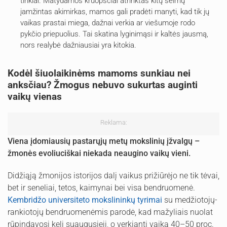
tinklai. Matydamos kruopščiai atrinktas kitų šeimų
įamžintas akimirkas, mamos gali pradėti manyti, kad tik jų
vaikas prastai miega, dažnai verkia ar viešumoje rodo
pykčio priepuolius. Tai skatina lyginimąsi ir kaltės jausmą,
nors realybė dažniausiai yra kitokia.
Kodėl šiuolaikinėms mamoms sunkiau nei
anksčiau? Žmogus nebuvo sukurtas auginti
vaikų vienas
Reklama:
Viena įdomiausių pastarųjų metų mokslinių įžvalgų –
žmonės evoliuciškai niekada neaugino vaikų vieni.
Didžiąją žmonijos istorijos dalį vaikus prižiūrėjo ne tik tėvai,
bet ir seneliai, tetos, kaimynai bei visa bendruomenė.
Kembridžo universiteto mokslininkų tyrimai
su medžiotojų-
rankiotojų bendruomenėmis parodė, kad mažyliais nuolat
rūpindavosi keli suaugusieji, o verkiantį vaiką 40–50 proc.