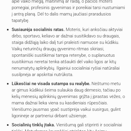
apie vaiko miegą, maitinimą ar raidą, o pačios moters
pomėgiai, profesinis gyvenimas ir poreikiai tarsi nustumiami
į antrą planą. Dėl to dalis mamų jaučiasi praradusios
tapatybę.
Susiaurėja socialinis ratas.
Moteris, kuri anksčiau aktyviai
dirbo, sportavo, keliavo ar dažnai susitikdavo su draugais,
staiga didžiąją laiko dalį turi praleisti namuose su kūdikiu.
Vaikų neturinčių draugų gyvenimo ritmas skiriasi,
spontaniški susitikimai tampa retenybe, o suplanuotus
susitikimus neretai tenka atšaukti dėl vaiko ligos ar kitų
nenumatytų aplinkybių. Ilgainiui socialiniai ryšiai natūraliai
susilpnėja ar apskritai nutrūksta.
Lūkesčiai ne visada sutampa su realybe.
Nėštumo metu
ar gimus kūdikiui šeima sulaukia daug dėmesio, tačiau po
kelių mėnesių aplinkinių gyvenimas grįžta į įprastas vėžes, o
mama dažnai lieka viena su kasdieniais rūpesčiais.
Vienišumo jausmas ypač sustiprėja vaikui susirgus, gulint
ligoninėje ar partneriui dirbant užsienyje.
Socialinių tinklų įtaka.
Vienišumą gali stiprinti ir socialiniai