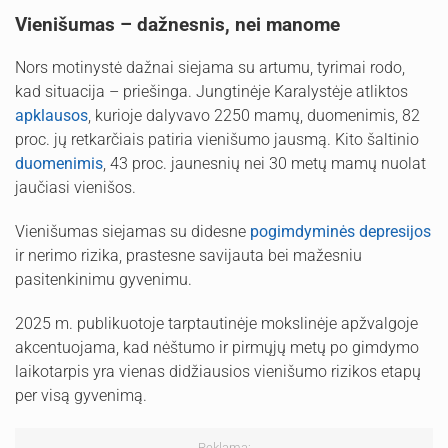
Vienišumas – dažnesnis, nei manome
Nors motinystė dažnai siejama su artumu, tyrimai rodo,
kad situacija – priešinga. Jungtinėje Karalystėje atliktos
apklausos
, kurioje dalyvavo 2250 mamų, duomenimis, 82
proc. jų retkarčiais patiria vienišumo jausmą. Kito šaltinio
duomenimis
, 43 proc. jaunesnių nei 30 metų mamų nuolat
jaučiasi vienišos.
Vienišumas siejamas su didesne
pogimdyminės depresijos
ir nerimo rizika, prastesne savijauta bei mažesniu
pasitenkinimu gyvenimu.
2025 m. publikuotoje tarptautinėje mokslinėje apžvalgoje
akcentuojama, kad nėštumo ir pirmųjų metų po gimdymo
laikotarpis yra vienas didžiausios vienišumo rizikos etapų
per visą gyvenimą.
Reklama: