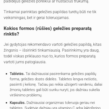
padidėjus geležies poreikiui ar nustačius trūkumą.
Tinkamai parinktas geležies papildas turėtų būti ne tik
veiksmingas, bet ir gerai toleruojamas.
Kokios formos (rūšies) geležies preparatą
rinktis?
Jei gydytojas rekomendavo vartoti geležies papildą, kitas
žingsnis – išsirinkti tinkamiausią. Pasirinkimų yra daug,
todėl viskas priklauso nuo to, kurios formos preparatą
vartoti jums patogiausia.
Tabletės.
Tai dažniausiai pasirenkama geležies papildų
forma, geležies dozės didelės. Tabletes lengva nešiotis,
pasiimti į kelionę. Tačiau jas reikia užsigerti vandeniu, daliai
žmonių tabletes gali būti sunku nuryti, jos dažniau sukelia
virškinimo problemų.
Kapsulės.
Dažniausiai organizmas toleruoja geriau nei
tabletes. Sudėtyje dažniau yra vitamino C arba laktoferino,