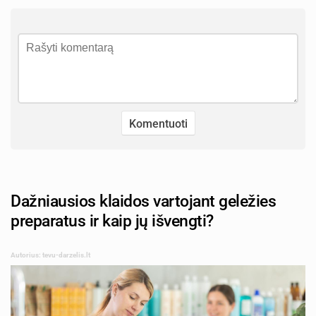
Dažniausios klaidos vartojant geležies
preparatus ir kaip jų išvengti?
Autorius: tevu-darzelis.lt