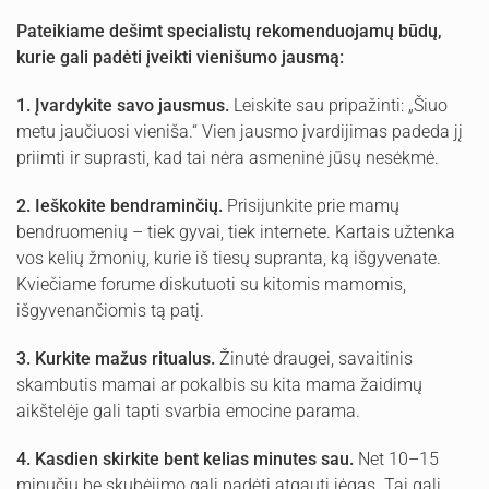
Pateikiame dešimt specialistų rekomenduojamų būdų,
kurie gali padėti įveikti vienišumo jausmą:
1.
Įvardykite savo jausmus.
Leiskite sau pripažinti: „Šiuo
metu jaučiuosi vieniša.“ Vien jausmo įvardijimas padeda jį
priimti ir suprasti, kad tai nėra asmeninė jūsų nesėkmė.
2.
Ieškokite bendraminčių.
Prisijunkite prie mamų
bendruomenių – tiek gyvai, tiek internete. Kartais užtenka
vos kelių žmonių, kurie iš tiesų supranta, ką išgyvenate.
Kviečiame forume diskutuoti su kitomis mamomis,
išgyvenančiomis tą patį.
3.
Kurkite mažus ritualus.
Žinutė draugei, savaitinis
skambutis mamai ar pokalbis su kita mama žaidimų
aikštelėje gali tapti svarbia emocine parama.
4.
Kasdien skirkite bent kelias minutes sau.
Net 10–15
minučių be skubėjimo gali padėti atgauti jėgas. Tai gali