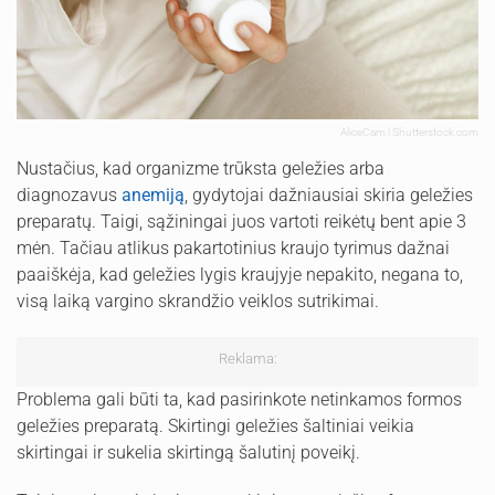
AliceCam | Shutterstock.com
Nustačius, kad organizme trūksta geležies arba
diagnozavus
anemiją
, gydytojai dažniausiai skiria geležies
preparatų. Taigi, sąžiningai juos vartoti reikėtų bent apie 3
mėn. Tačiau atlikus pakartotinius kraujo tyrimus dažnai
paaiškėja, kad geležies lygis kraujyje nepakito, negana to,
visą laiką vargino skrandžio veiklos sutrikimai.
Reklama:
Problema gali būti ta, kad pasirinkote netinkamos formos
geležies preparatą. Skirtingi geležies šaltiniai veikia
skirtingai ir sukelia skirtingą šalutinį poveikį.