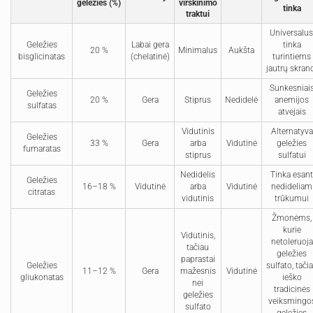
geležies (%)
virškinimo
tinka
traktui
Universalus
Geležies
Labai gera
tinka
20 %
Minimalus
Aukšta
bisglicinatas
(chelatinė)
turintiems
jautrų skran
Sunkesniai
Geležies
20 %
Gera
Stiprus
Nedidelė
anemijos
sulfatas
atvejais
Vidutinis
Alternatyva
Geležies
33 %
Gera
arba
Vidutinė
geležies
fumaratas
stiprus
sulfatui
Nedidelis
Tinka esant
Geležies
16–18 %
Vidutinė
arba
Vidutinė
nedideliam
citratas
vidutinis
trūkumui
Žmonėms,
kurie
Vidutinis,
netoleruoja
tačiau
geležies
paprastai
Geležies
sulfato, tači
11–12 %
Gera
mažesnis
Vidutinė
gliukonatas
ieško
nei
tradicinės
geležies
veiksmingo
sulfato