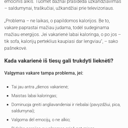
emocinis alkis. Tuomet dažnai prasideda užkandžiavimas
– saldumynai, traškučiai, užkandžiai prie televizoriaus.
„Problema – ne laikas, o papildomos kalorijos. Be to,
vakare paprastai mažiau judama, todėl sudeginama
mažiau energijos. Jei vakarienė labai kaloringa, o po jos –
tik sofa, kalorijų perteklius kaupiasi dar lengviau“, – sako
pašnekovė.
Kada vakarienė iš tiesų gali trukdyti lieknėti?
Valgymas vakare tampa problema, jei:
Tai jau antra „dienos vakarienė;
Maistas labai kaloringas;
Dominuoja greiti angliavandeniai ir riebalai (pavyzdžiui, pica,
saldumynai);
Valgoma dėl emocijų, o ne alkio;