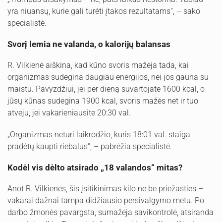
yra niuansų, kurie gali turėti įtakos rezultatams“, – sako
specialistė.
Svorį lemia ne valanda, o kalorijų balansas
R. Vilkienė aiškina, kad kūno svoris mažėja tada, kai
organizmas sudegina daugiau energijos, nei jos gauna su
maistu. Pavyzdžiui, jei per dieną suvartojate 1600 kcal, o
jūsų kūnas sudegina 1900 kcal, svoris mažės net ir tuo
atveju, jei vakarieniausite 20:30 val.
„Organizmas neturi laikrodžio, kuris 18:01 val. staiga
pradėtų kaupti riebalus“, – pabrėžia specialistė.
Kodėl vis dėlto atsirado „18 valandos“ mitas?
Anot R. Vilkienės, šis įsitikinimas kilo ne be priežasties –
vakarai dažnai tampa didžiausio persivalgymo metu. Po
darbo žmonės pavargsta, sumažėja savikontrolė, atsiranda