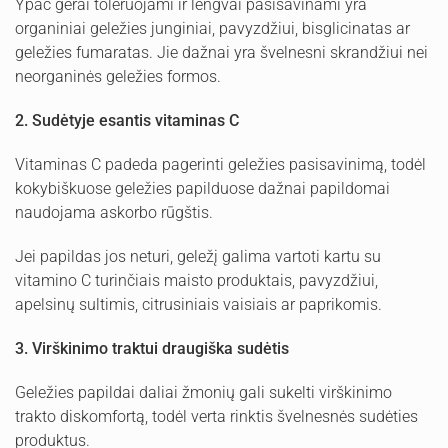
Ypač gerai toleruojami ir lengvai pasisavinami yra
organiniai geležies junginiai, pavyzdžiui, bisglicinatas ar
geležies fumaratas. Jie dažnai yra švelnesni skrandžiui nei
neorganinės geležies formos.
2. Sudėtyje esantis vitaminas C
Vitaminas C padeda pagerinti geležies pasisavinimą, todėl
kokybiškuose geležies papilduose dažnai papildomai
naudojama askorbo rūgštis.
Jei papildas jos neturi, geležį galima vartoti kartu su
vitamino C turinčiais maisto produktais, pavyzdžiui,
apelsinų sultimis, citrusiniais vaisiais ar paprikomis.
3. Virškinimo traktui draugiška sudėtis
Geležies papildai daliai žmonių gali sukelti virškinimo
trakto diskomfortą, todėl verta rinktis švelnesnės sudėties
produktus.