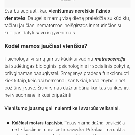
Svarbu suprasti, kad
vienišumas nereiškia fizinės
vienatvės
. Daugelis mamų visą dieną praleidžia su kūdikiu,
tačiau jaučiasi nematomos, neišgirstos ir neturinčios su
kuo pasidalyti savo išgyvenimais.
Kodėl mamos jaučiasi vienišos?
Psichologai virsmą gimus kūdikiui vadina
matrescencija
–
tai sudėtingas biologinis, psichologinis ir socialinis pokytis,
prilyginamas paauglystei. Smegenys pradeda funkcionuoti
kiek kitaip, keičiasi hormonai, santykiai, kasdienybė ir net
požiūris į save. Šis virsmas dažnai būna kur kas sunkesnis,
nei visuomenė linkusi pripažinti.
Vienišumo jausmą gali nulemti keli svarbūs veiksniai.
Keičiasi moters tapatybė.
Tapus mama dažnai pasikeičia
ne tik kasdienė rutina, bet ir savivoka. Pokalbiai ima suktis