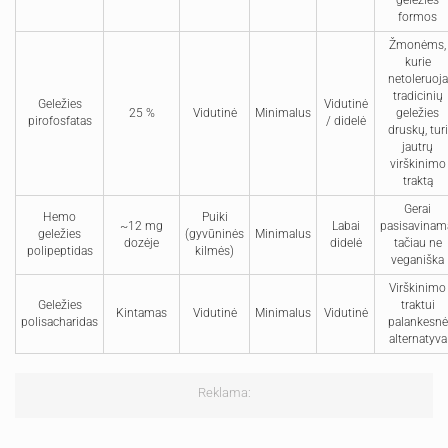
geležies
formos
Žmonėms,
kurie
netoleruoja
tradicinių
Geležies
Vidutinė
25 %
Vidutinė
Minimalus
geležies
pirofosfatas
/ didelė
druskų, turi
jautrų
virškinimo
traktą
Gerai
Hemo
Puiki
~12 mg
Labai
pasisavinam
geležies
(gyvūninės
Minimalus
dozėje
didelė
tačiau ne
polipeptidas
kilmės)
veganiška
Virškinimo
Geležies
traktui
Kintamas
Vidutinė
Minimalus
Vidutinė
polisacharidas
palankesnė
alternatyva
Reklama: