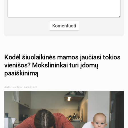
Kodėl šiuolaikinės mamos jaučiasi tokios
vienišos? Mokslininkai turi įdomų
paaiškinimą
Autorius: tevu-darzelis.lt