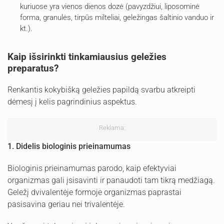
kuriuose yra vienos dienos dozė (pavyzdžiui, liposominė
forma, granulės, tirpūs milteliai, geležingas šaltinio vanduo ir
kt.).
Kaip išsirinkti tinkamiausius geležies
preparatus?
Renkantis kokybišką geležies papildą svarbu atkreipti
dėmesį į kelis pagrindinius aspektus.
Reklama:
1. Didelis biologinis prieinamumas
Biologinis prieinamumas parodo, kaip efektyviai
organizmas gali įsisavinti ir panaudoti tam tikrą medžiagą.
Geležį dvivalentėje formoje organizmas paprastai
pasisavina geriau nei trivalentėje.