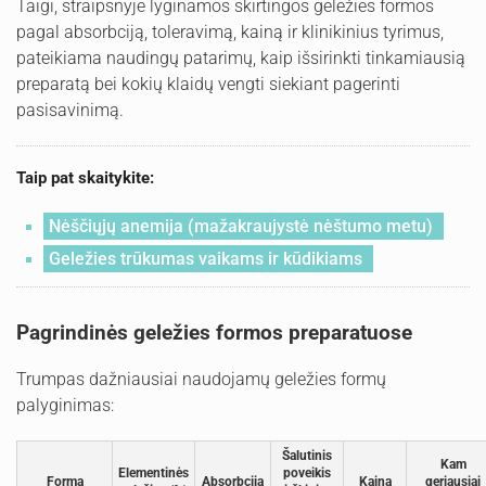
Taigi, straipsnyje lyginamos skirtingos geležies formos
pagal absorbciją, toleravimą, kainą ir klinikinius tyrimus,
pateikiama naudingų patarimų, kaip išsirinkti tinkamiausią
preparatą bei kokių klaidų vengti siekiant pagerinti
pasisavinimą.
Taip pat skaitykite:
Nėščiųjų anemija (mažakraujystė nėštumo metu)
Geležies trūkumas vaikams ir kūdikiams
Pagrindinės geležies formos preparatuose
Trumpas dažniausiai naudojamų geležies formų
palyginimas:
Šalutinis
Kam
Elementinės
poveikis
Forma
Absorbcija
Kaina
geriausiai