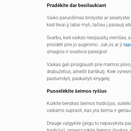
Pradėkite dar besilaukiant
Vaiko paruošimas brolystei ar seserystei t
kad tėvai jį labai myli, tačiau į pasaulį a
Svarbu, kad vaikas nesijaustų vienišas, ap
prisidėti prie jo auginimo. Juk jis ar ji
tap
smagios ir svarbios pareigos!
Vaikas gali prisiglausti prie mamos pilvo
drabužėlius, atnešti barškutį. Kiek vyresni
pastumdyti, paskaityti knygelę.
Puoselėkite šeimos ryšius
Kurkite bendras šeimos tradicijas, sutei
vaikams suprasti, kas yra šeima ir geriau 
Drauge valgykite (jeigu to nepavyksta pad
tradiciją), organizuokite šeimos išvykas