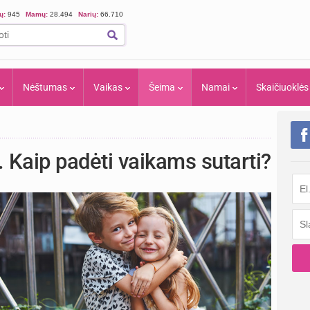
ių:
945
Mamų:
28.494
Narių:
66.710
Nėštumas
Vaikas
Šeima
Namai
Skaičiuoklės
i. Kaip padėti vaikams sutarti?