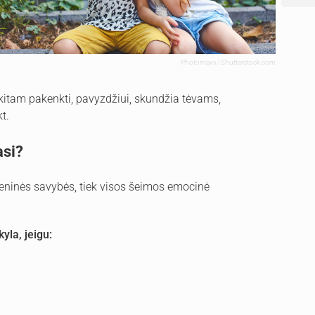
Photomaxx | Shutterstock.com
 kitam pakenkti, pavyzdžiui, skundžia tėvams,
t.
asi?
smeninės savybės, tiek visos šeimos emocinė
kyla, jeigu: