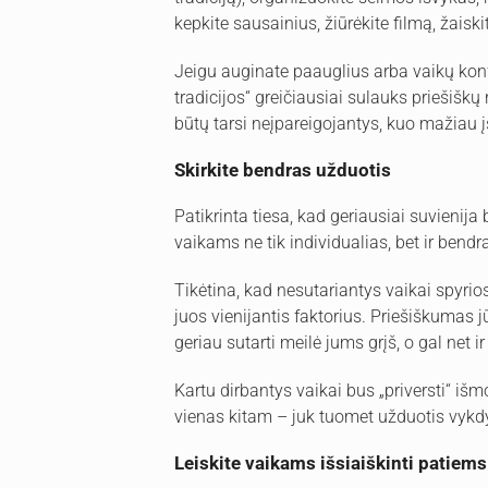
kepkite sausainius, žiūrėkite filmą, žaisk
Jeigu auginate paauglius arba vaikų konf
tradicijos“ greičiausiai sulauks priešiškų
būtų tarsi neįpareigojantys, kuo mažiau į
Skirkite bendras užduotis
Patikrinta tiesa, kad geriausiai suvienija
vaikams ne tik individualias, bet ir bendr
Tikėtina, kad nesutariantys vaikai spyrio
juos vienijantis faktorius. Priešiškumas j
geriau sutarti meilė jums grįš, o gal net ir
Kartu dirbantys vaikai bus „priversti“ išmok
vienas kitam – juk tuomet užduotis vykdy
Leiskite vaikams išsiaiškinti patiems