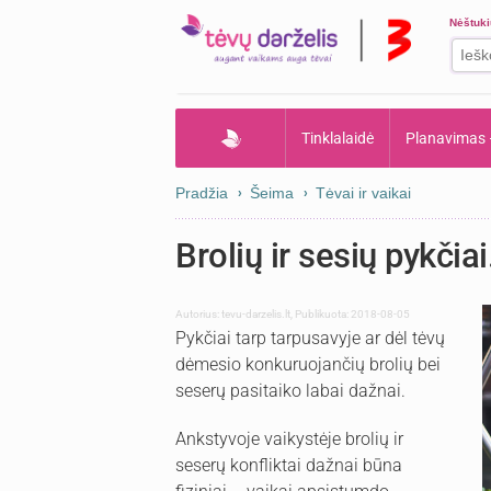
Nėštuk
Tinklalaidė
Planavimas
Pradžia
Šeima
Tėvai ir vaikai
Brolių ir sesių pykčia
Autorius:
tevu-darzelis.lt
,
Publikuota: 2018-08-05
Pykčiai tarp tarpusavyje ar dėl tėvų
dėmesio konkuruojančių brolių bei
seserų pasitaiko labai dažnai.
Ankstyvoje vaikystėje brolių ir
seserų konfliktai dažnai būna