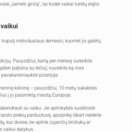
ate „laimėti ginčą“, tai kodėl vaikai turėtų elgtis
vaikui
t truputį individualaus dėmesio, kuomet jis galėtų
radicijų. Pavyzdžiui, kartą per mėnesį surenkite
ądien pabūna su tėčiu), nuveikite ką nors
 pavakarieniaukite picerijoje.
asmeninę kelionę – pavyzdžiui, 10 metų sukakties
liui į jo pasirinktą miestą Europoje.
abendrauti su vaiku. Jei aplinkybės susiklostė
 maisto prekių parduotuvę, apsipirkę iškart nelėkite
ų, kur dviese, be aplink zujančių broliukų ar
s vaikui dalykus.