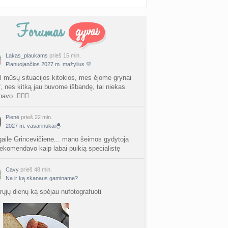
Lakas_plaukams
prieš 15 min.
Planuojančios 2027 m. mažylius 💛
l mūsų situacijos kitokios, mes ėjome grynai
vf, nes kitką jau buvome išbandę, tai niekas
avo. 🤷🏻‍♀️
Pienė
prieš 22 min.
2027 m. vasarinukai🐣
igailė Grincevičienė... mano šeimos gydytoja
ekomendavo kaip labai puikią specialistę
Cavy
prieš 48 min.
Na ir ką skanaus gaminame?
rųjų dienų ką spėjau nufotografuoti