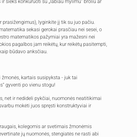
ir sieks konkuruoti su „labiau mylimu“ broliu ar
 prasižengimus), lyginkite jį tik su juo pačiu.
 matematika sekasi gerokai prasčiau nei sesei, o
rimestro matematikos pažymiai yra mažesni nei
okios pagalbos jam reikėtų, kur reikėtų pasitempti,
 kaip būdavo anksčiau.
si žmonės, kartais susipyksta - juk tai
s“ gyventi po vienu stogu!
os, net ir nedideli pykčiai, nuomonės neatitikimai
svarbu mokėti juos spręsti konstruktyviai ir
, draugais, kolegomis ar svetimais žmonėmis
evertinate jų nuomonės, stengiatės ne rasti abi