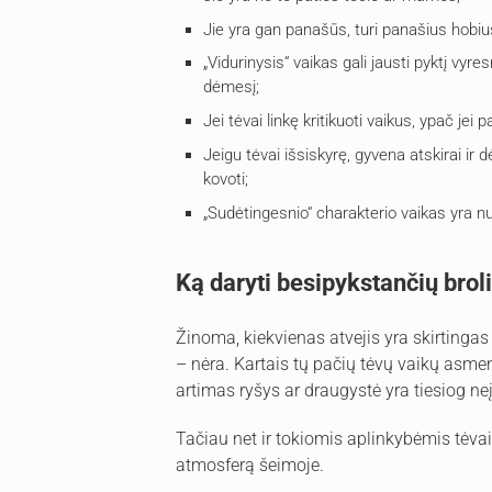
Jie yra gan panašūs, turi panašius hobius
„Vidurinysis“ vaikas gali jausti pyktį vyre
dėmesį;
Jei tėvai linkę kritikuoti vaikus, ypač j
Jeigu tėvai išsiskyrę, gyvena atskirai i
kovoti;
„Sudėtingesnio“ charakterio vaikas yra nu
Ką daryti besipykstančių brol
Žinoma, kiekvienas atvejis yra skirtingas i
– nėra. Kartais tų pačių tėvų vaikų asmen
artimas ryšys ar draugystė yra tiesiog n
Tačiau net ir tokiomis aplinkybėmis tėvai ga
atmosferą šeimoje.