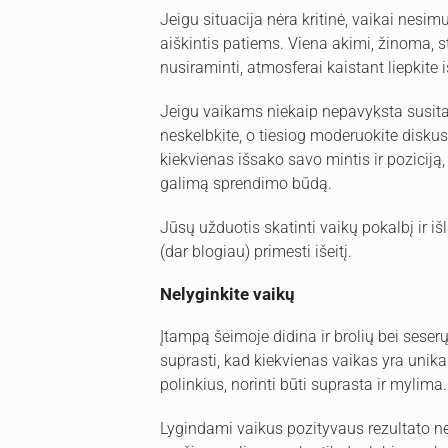
Jeigu situacija nėra kritinė, vaikai nesimu
aiškintis patiems. Viena akimi, žinoma, s
nusiraminti, atmosferai kaistant liepkite i
Jeigu vaikams niekaip nepavyksta susitarti,
neskelbkite, o tiesiog moderuokite diskusi
kiekvienas išsako savo mintis ir poziciją, 
galimą sprendimo būdą.
Jūsų užduotis skatinti vaikų pokalbį ir išl
(dar blogiau) primesti išeitį.
Nelyginkite vaikų
Įtampą šeimoje didina ir brolių bei seser
suprasti, kad kiekvienas vaikas yra unika
polinkius, norinti būti suprasta ir mylima.
Lygindami vaikus pozityvaus rezultato nesi