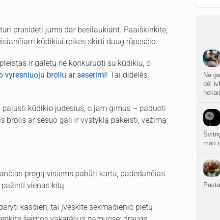
uri prasidėti jums dar besilaukiant. Paaiškinkite,
teisiančiam kūdikiui reikės skirti daug rūpesčio.
leistas ir galėtų ne konkuruoti su kūdikiu, o
o vyresniuoju broliu ar seserimi
! Tai didelės,
Na ga
dėl i
nekain
, pajusti kūdikio judesius, o jam gimus – paduoti
s brolis ar sesuo gali ir vystyklą pakeisti, vežimą
Švitr
man r
kiančias progą visiems pabūti kartu, padedančias
pažinti vienas kitą.
Pasta
aryti kasdien, tai įveskite sekmadienio pietų
, renkite šeimos vakarėlius namuose: drauge