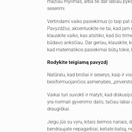
mažiau mylimas, arba tik dar labiau pyks 
seserimi.
Vertindami vaiko pasiekimus (o taip pat ir
Pavyzdžiui, akcentuokite ne tai, kad jam
klauskite vaiko, kas atsitiko, kad šio t
būdavo anksčiau. Dar geriau, klauskite, k
kad matematikos pasiekimai būtų tokie,
Rodykite teigiamą pavyzdį
Natūralu, kad broliai ir seserys, kaip ir vi
besiformuojančios asmenybės, „priversto
Vaikai turi suvokti ir matyti, kad diskusij
yra normali gyvenimo dalis, tačiau labai 
draugiškai.
Jeigu jūs su vyru, kitais šeimos nariais
bendraujate nepagarbiai, keliate balsą, n