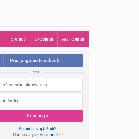
Forumas
Skelbimai
Atsiliepimai
Prisijungti su Facebook
arba
Prisijungti
Pamiršai slaptažodį?
Dar ne narys?
Registruokis