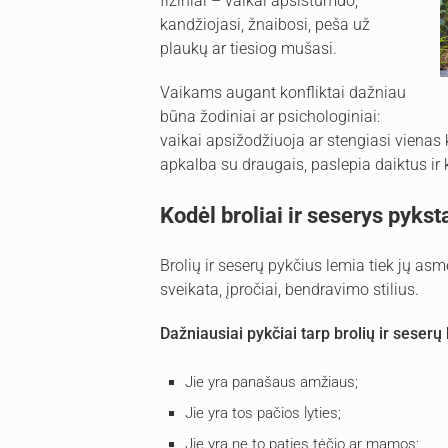
fiziniai – vaikai apsistumdo,
kandžiojasi, žnaibosi, peša už
plaukų ar tiesiog mušasi.
Vaikams augant konfliktai dažniau
būna žodiniai ar psichologiniai:
vaikai apsižodžiuoja ar stengiasi vienas
apkalba su draugais, paslepia daiktus ir k
Kodėl broliai ir seserys pykst
Brolių ir seserų pykčius lemia tiek jų a
sveikata, įpročiai, bendravimo stilius.
Dažniausiai pykčiai tarp brolių ir seserų 
Jie yra panašaus amžiaus;
Jie yra tos pačios lyties;
Jie yra ne to paties tėčio ar mamos;