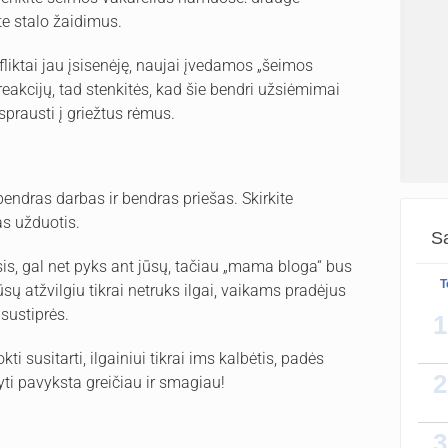
ite stalo žaidimus.
liktai jau įsisenėję, naujai įvedamos „šeimos
 reakcijų, tad stenkitės, kad šie bendri užsiėmimai
sprausti į griežtus rėmus.
 bendras darbas ir bendras priešas. Skirkite
as užduotis.
Sa
sis, gal net pyks ant jūsų, tačiau „mama bloga“ bus
T
ūsų atžvilgiu tikrai netruks ilgai, vaikams pradėjus
 sustiprės.
1
[img]
ti susitarti, ilgainiui tikrai ims kalbėtis, padės
2
ti pavyksta greičiau ir smagiau!
Tai m
3
žinot