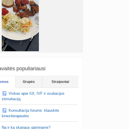
vaitės populiariausi
emos
Grupės
Straipsniai
Viskas apie IUI, IVF ir ovuliacijos
stimuliaciją
photo:i…
Konsultacija forume: klauskite
Ožkyteee
prieš 57 min.
kineziterapeutės
2027 m. vasarinukai🐣
oterys, paviešinkit pavardes, kad kitos
Na ir ką skanaus gaminame?
ume apie tokius specialistus ir galbūt pavyktų