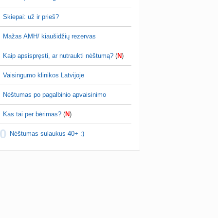
m to išvengti🤍
Skiepai: už ir prieš?
Kokohad
prieš 1 val.
Mažas AMH/ kiaušidžių rezervas
Sudėtingas naujagimio žindymas
reikalingi patarimai ir pagalba dėl žindymo.
Kaip apsispręsti, ar nutraukti nėštumą?
(
N
)
iui mėnesis, sveria 3.7kg, ligoninėje
usias svoris buvo 2.74kg Vos gimusi pati
Vaisingumo klinikos Latvijoje
š…
Nėštumas po pagalbinio apvaisinimo
Kas tai per bėrimas?
(
N
)
0
Nėštumas sulaukus 40+ :)