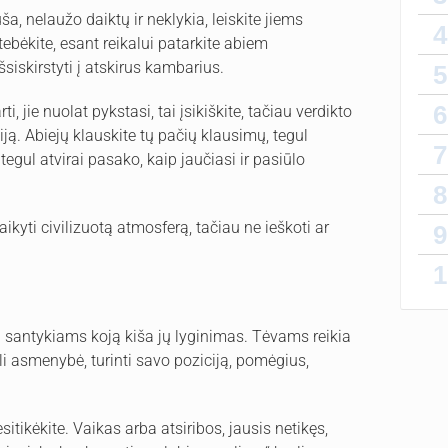
ša, nelaužo daiktų ir neklykia, leiskite jiems
kažka
4
tebėkite, esant reikalui patarkite abiem
šsiskirstyti į atskirus kambarius.
5
Labai 
6
 jie nuolat pykstasi, tai įsikiškite, tačiau verdikto
Kūdik
ją. Abiejų klauskite tų pačių klausimų, tegul
mažia
7
neie
tegul atvirai pasako, kaip jaučiasi ir pasiūlo
8
aikyti civilizuotą atmosferą, tačiau ne ieškoti ar
9
1
ų santykiams koją kiša jų lyginimas. Tėvams reikia
li asmenybė, turinti savo poziciją, pomėgius,
tikėkite. Vaikas arba atsiribos, jausis netikęs,