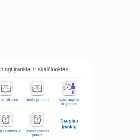
ingi įrankiai ir skaičiuoklės
 skaičiuoklė
Nėščiųjų kursai
Vaikų augimo
diagramos
Daugiau
įrankių
ų kalendorius
Vaikų sveikatos
patikra