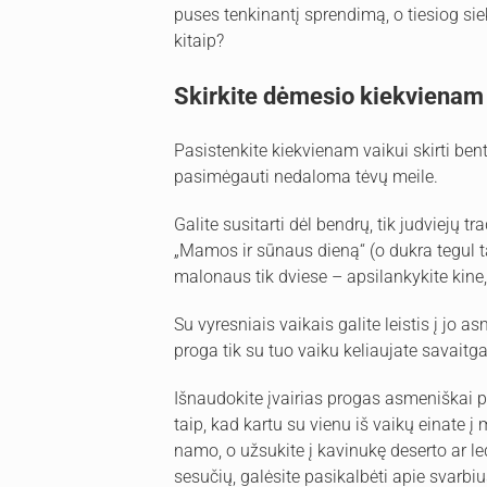
puses tenkinantį sprendimą, o tiesiog sieki
kitaip?
Skirkite dėmesio kiekvienam 
Pasistenkite kiekvienam vaikui skirti ben
pasimėgauti nedaloma tėvų meile.
Galite susitarti dėl bendrų, tik judviejų t
„Mamos ir sūnaus dieną“ (o dukra tegul t
malonaus tik dviese – apsilankykite kine,
Su vyresniais vaikais galite leistis į jo 
proga tik su tuo vaiku keliaujate savaitga
Išnaudokite įvairias progas asmeniškai p
taip, kad kartu su vienu iš vaikų einate į
namo, o užsukite į kavinukę deserto ar led
sesučių, galėsite pasikalbėti apie svarbiu