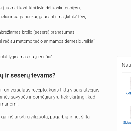
 (tuomet konfliktai kyla dėl konkurencijos);
snėliui ir pagrandukui, gaunantiems „kitokį“ tėvų
ei pabrėžiamas brolio (sesers) pranašumas;
r dėl rečiau matomo tėčio ar mamos dėmesio „reikia“
olat lyginamas su „geriečiu“.
Naud
ių ir seserų tėvams?
r universalaus recepto, kuris tiktų visais atvejais
KMI
inės savybės ir pomėgiai yra tiek skirtingi, kad
eįmanomi.
li išlaikyti civilizuotą, pagarbią ir net šiltą
Skiep