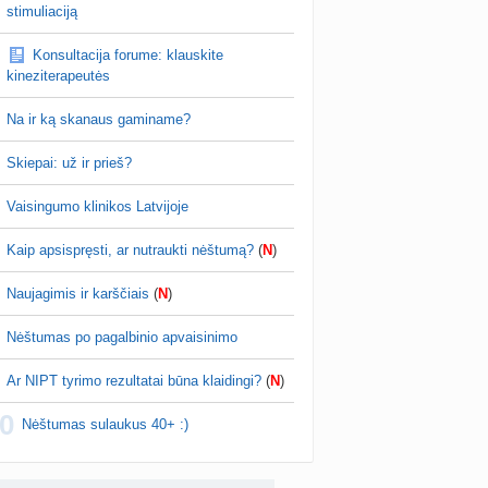
žniausi klausimai apie cezario pjūvį (+2)
stimuliaciją
nta
Veronika99
prieš 4 d.
Konsultacija forume: klauskite
is brendimas (3)
kineziterapeutės
a
danguolyte
prieš 4 d.
Na ir ką skanaus gaminame?
D testuotojos! (bendra tema)
nta
Karlitele
prieš 4 d.
Skiepai: už ir prieš?
 drabuziai (2)
Vaisingumo klinikos Latvijoje
a
danguolyte
prieš 4 d.
Kaip apsispręsti, ar nutraukti nėštumą?
(
N
)
tumo ribos (11)
a
danguolyte
prieš 4 d.
Naujagimis ir karščiais
(
N
)
Gelis „Anaftin® Baby“ dygstant dantukams (atsiliepimai) (4)
Nėštumas po pagalbinio apvaisinimo
a
Spindulėlė1
prieš 4 d.
Ar NIPT tyrimo rezultatai būna klaidingi?
(
N
)
apsispręsti, ar nutraukti nėštumą? (+22)
0
nta
Liudeselis
prieš 5 d.
Nėštumas sulaukus 40+ :)
Dyson Airwrap plaukų formavimo prietaisas (atsiliepimai)
nta
RutaReads
prieš 5 d.