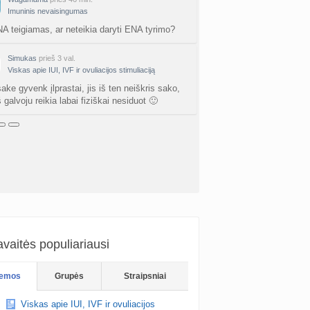
Imuninis nevaisingumas
ne gelio (progesterono) naudojimas
nta
NA teigiamas, ar neteikia daryti ENA tyrimo?
Agne.baronaite
prieš 2 d.
ėjimas dėl pardavėjo „Mantvis“
Simukas
prieš 3 val.
Viskas apie IUI, IVF ir ovuliacijos stimuliaciją
a
Soliaris73
prieš 2 d.
ke gyvenk įlprastai, jis iš ten neiškris sako,
Kaip renkatės vaikų vardus: reikšmė, skambesys ar šeimos tradicija? (4)
 galvoju reikia labai fiziškai nesiduot 🙂
a
TD asistentė
prieš 2 d.
kydliaukės hipotirozė ir nėštumas (+3)
nta
Šviesa777
prieš 2 d.
as po hemorojaus operacijos
nta
Rasa Gal
prieš 3 d.
PV (žmogaus papilomos virusas) (+3)
nta
Svaja1234
prieš 3 d.
vaitės populiariausi
Koks vienas kasdienis šeimos įprotis labiausiai pasiteisino? (2)
emos
Grupės
Straipsniai
a
TD asistentė
prieš 3 d.
Viskas apie IUI, IVF ir ovuliacijos