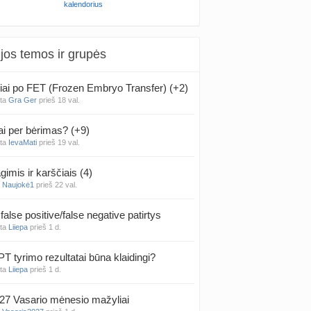
kalendorius
jos temos ir grupės
iai po FET (Frozen Embryo Transfer) (+2)
nta
Gra Ger
prieš 18 val.
ai per bėrimas? (+9)
nta
IevaMati
prieš 19 val.
gimis ir karščiais (4)
a
Naujokė1
prieš 22 val.
false positive/false negative patirtys
nta
Liiepa
prieš 1 d.
PT tyrimo rezultatai būna klaidingi?
nta
Liiepa
prieš 1 d.
27 Vasario mėnesio mažyliai