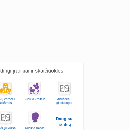
ingi įrankiai ir skaičiuoklės
kų vardai ir
Kūdikio kraitelis
Akušeriai-
reikšmės
ginekologai
Daugiau
įrankių
čiųjų kursai
Kūdikio raidos