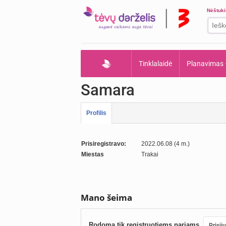
Nėštuk
Tinklalaidė
Planavimas
Samara
Profilis
Prisiregistravo:
2022.06.08 (4 m.)
Miestas
Trakai
Mano šeima
Rodoma tik registruotiems nariams.
Prisij