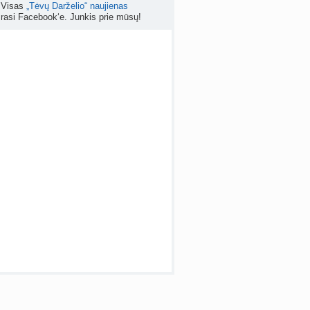
Visas
„Tėvų Darželio“ naujienas
rasi Facebook‘e. Junkis prie mūsų!
Kas geriau - gyventi senos statybos bute ar imti paskolą kotedžui arba namui?
nta
RutaReads
prieš 5 d.
Rašomasis stalas ir kėdė mokiniui: kaip išsirinkti?
a
winterscott999
prieš 6 d.
 temos (8000+)