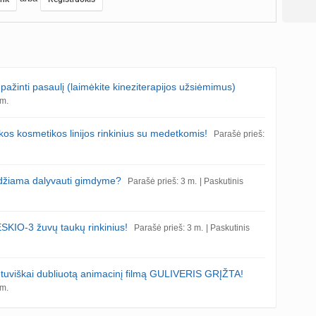
žinti pasaulį (laimėkite kineziterapijos užsiėmimus)
 m.
 kosmetikos linijos rinkinius su medetkomis!
Parašė prieš:
eidžiama dalyvauti gimdyme?
Parašė prieš: 3 m.
| Paskutinis
ESKIO-3 žuvų taukų rinkinius!
Parašė prieš: 3 m.
| Paskutinis
ietuviškai dubliuotą animacinį filmą GULIVERIS GRĮŽTA!
 m.