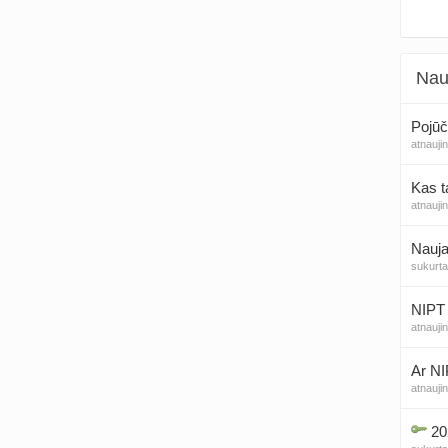
Nau
Pojūč
atnauji
Kas t
atnauji
Nauja
sukurt
NIPT 
atnauji
Ar NI
atnauji
20