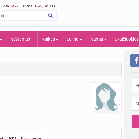
ių:
949
Mamų:
28.501
Narių:
66.732
Nėštumas
Vaikas
Šeima
Namai
Skaičiuoklės
arba
unk
Registruokis