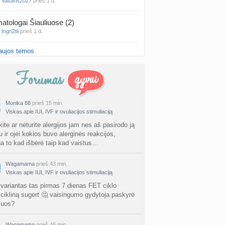
a
Vasaris2027
prieš 1 d.
atologai Šiauliuose (2)
a
Ingri2tii
prieš 1 d.
aujos temos
u valymas
a
siksnyteee
prieš 1 d.
tis Šklėrius
nta
gerdinas
prieš 1 d.
Monika 88
prieš 15 min.
Viskas apie IUI, IVF ir ovuliacijos stimuliaciją
vo mėnesio dvyniai
a
AgnieskaAdele
prieš 1 d.
rkite ar neturite alergijos jam nes aš pasirodo ją
u ir ojei kokios buvo alerginės reakcijos,
a to kad išbėrė taip kad vaistus…
is Jonas
nta
linikea223
prieš 1 d.
Wagamama
prieš 43 min.
Viskas apie IUI, IVF ir ovuliacijos stimuliaciją
rfo mokyklos
a
babarikė
prieš 2 d.
r variantas tas pirmas 7 dienas FET ciklo
cikliną sugert 🤔 vaisingumo gydytoja paskyrė
juos?
ausi, rečiausi berniukų vardai :)
nta
Nerea
prieš 2 d.
Wagamama
prieš 46 min.