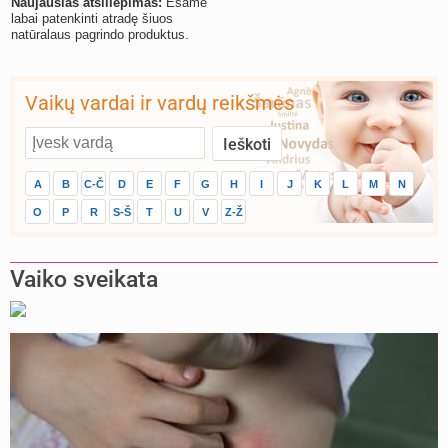
Naujausias atsiliepimas:
Esame
labai patenkinti atradę šiuos
natūralaus pagrindo produktus.
Vaikų vardai ir vardų reikšmės
A
B
C-Č
D
E
F
G
H
I
J
K
L
M
N
O
P
R
S-Š
T
U
V
Z-Ž
Vaiko sveikata