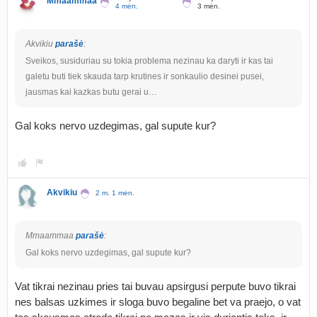
Mmaammaa
4 mėn.
3 mėn.
Akvikiu
parašė
:
Sveikos, susiduriau su tokia problema nezinau ka daryti ir kas tai
galetu buti tiek skauda tarp krutines ir sonkaulio desinei pusei,
jausmas kai kazkas butu gerai u…
Gal koks nervo uzdegimas, gal supute kur?
Akvikiu
2 m. 1 mėn.
Mmaammaa
parašė
:
Gal koks nervo uzdegimas, gal supute kur?
Vat tikrai nezinau pries tai buvau apsirgusi perpute buvo tikrai
nes balsas uzkimes ir sloga buvo begaline bet va praejo, o vat