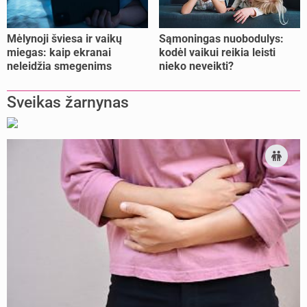
Mėlynoji šviesa ir vaikų
Sąmoningas nuobodulys:
miegas: kaip ekranai
kodėl vaikui reikia leisti
neleidžia smegenims
nieko neveikti?
pailsėti?
Sveikas žarnynas