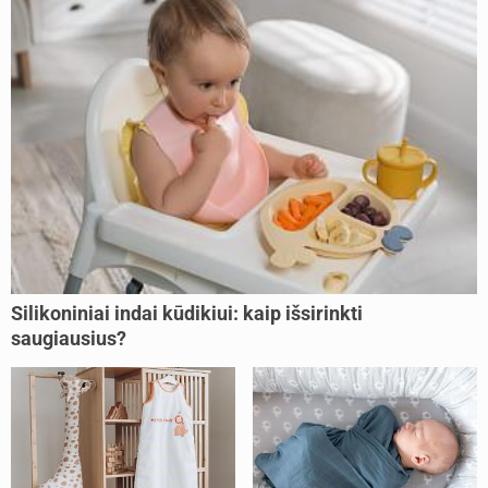
Silikoniniai indai kūdikiui: kaip išsirinkti
saugiausius?