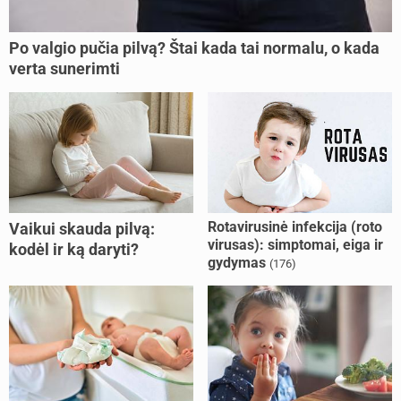
Po valgio pučia pilvą? Štai kada tai normalu, o kada
verta sunerimti
Rotavirusinė infekcija (roto
Vaikui skauda pilvą:
virusas): simptomai, eiga ir
kodėl ir ką daryti?
gydymas
(176)