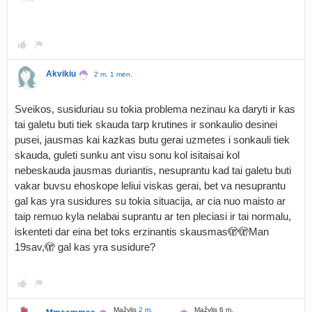
Akvikiu
2 m. 1 mėn.
Sveikos, susiduriau su tokia problema nezinau ka daryti ir kas
tai galetu buti tiek skauda tarp krutines ir sonkaulio desinei
pusei, jausmas kai kazkas butu gerai uzmetes i sonkauli tiek
skauda, guleti sunku ant visu sonu kol isitaisai kol
nebeskauda jausmas duriantis, nesuprantu kad tai galetu buti
vakar buvsu ehoskope leliui viskas gerai, bet va nesuprantu
gal kas yra susidures su tokia situacija, ar cia nuo maisto ar
taip remuo kyla nelabai suprantu ar ten pleciasi ir tai normalu,
iskenteti dar eina bet toks erzinantis skausmas🫣🫣Man
19sav,🫣 gal kas yra susidure?
Mažylis
2 m.
Mažylis 6 m.