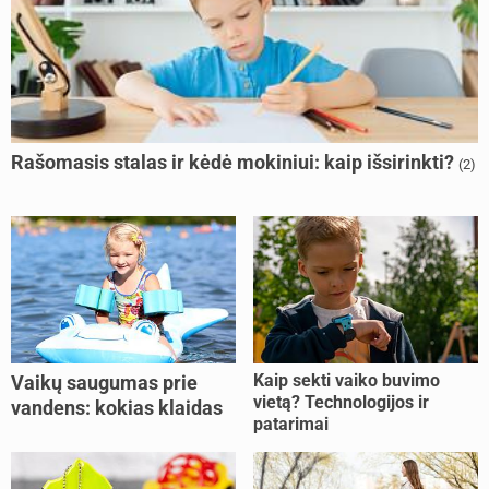
Rašomasis stalas ir kėdė mokiniui: kaip išsirinkti?
(2)
Kaip sekti vaiko buvimo
Vaikų saugumas prie
vietą? Technologijos ir
vandens: kokias klaidas
patarimai
dažniausiai daro tėvai?