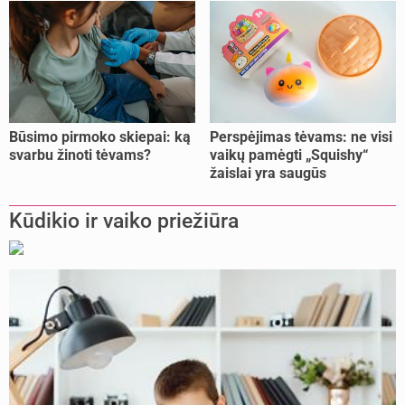
Būsimo pirmoko skiepai: ką
Perspėjimas tėvams: ne visi
svarbu žinoti tėvams?
vaikų pamėgti „Squishy“
žaislai yra saugūs
Kūdikio ir vaiko priežiūra