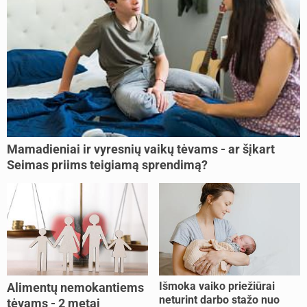
Mamadieniai ir vyresnių vaikų tėvams - ar šįkart
Seimas priims teigiamą sprendimą?
Išmoka vaiko priežiūrai
Alimentų nemokantiems
neturint darbo stažo nuo
tėvams - 2 metai