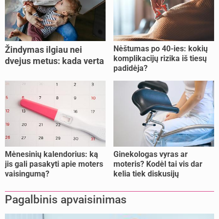
Nėštumas po 40-ies: kokių
Žindymas ilgiau nei
komplikacijų rizika iš tiesų
dvejus metus: kada verta
padidėja?
tęsti, o kada metas
nujunkyti?
Mėnesinių kalendorius: ką
Ginekologas vyras ar
jis gali pasakyti apie moters
moteris? Kodėl tai vis dar
vaisingumą?
kelia tiek diskusijų
Pagalbinis apvaisinimas