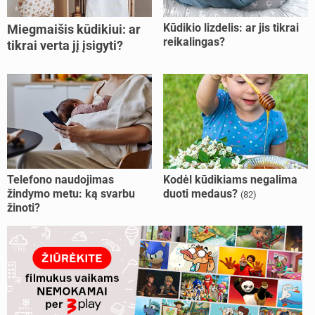
Kūdikio lizdelis: ar jis tikrai
Miegmaišis kūdikiui: ar
reikalingas?
tikrai verta jį įsigyti?
Telefono naudojimas
Kodėl kūdikiams negalima
žindymo metu: ką svarbu
duoti medaus?
(82)
žinoti?