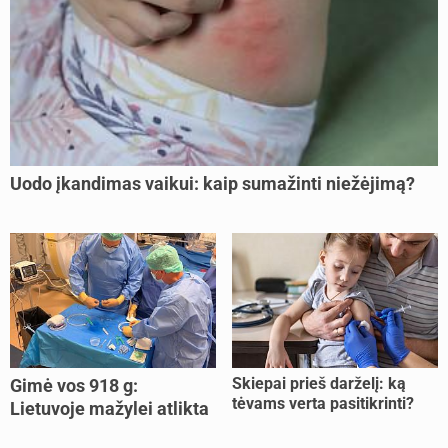
Uodo įkandimas vaikui: kaip sumažinti niežėjimą?
Skiepai prieš darželį: ką
Gimė vos 918 g:
tėvams verta pasitikrinti?
Lietuvoje mažylei atlikta
unikali procedūra