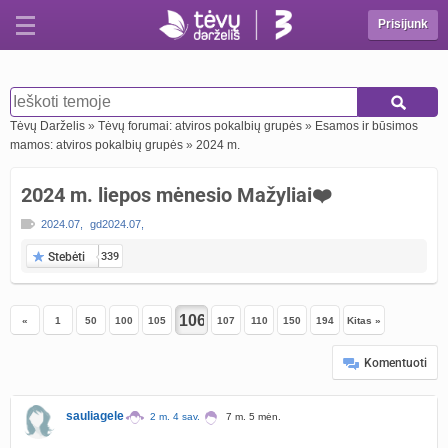
Prisijunk
Tėvų Darželis
»
Tėvų forumai: atviros pokalbių grupės
»
Esamos ir būsimos
mamos: atviros pokalbių grupės
»
2024 m.
2024 m. liepos mėnesio Mažyliai❤️
2024.07
,
gd2024.07
,
Stebėti
339
«
1
50
100
105
107
110
150
194
Kitas »
Komentuoti
sauliagele
2 m. 4 sav.
7 m. 5 mėn.