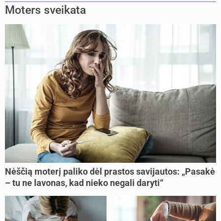
Moters sveikata
Nėščią moterį paliko dėl prastos savijautos: „Pasakė
– tu ne lavonas, kad nieko negali daryti“