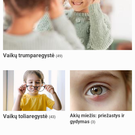
Vaikų trumparegystė
(49)
Akių miežis: priežastys ir
Vaikų toliaregystė
(43)
gydymas
(3)