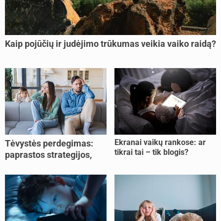
Kaip pojūčių ir judėjimo trūkumas veikia vaiko raidą?
Ekranai vaikų rankose: ar
Tėvystės perdegimas:
tikrai tai – tik blogis?
paprastos strategijos,
padedančios atgauti
jėgas