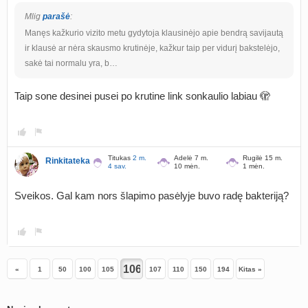
Mlig
parašė
:
Manęs kažkurio vizito metu gydytoja klausinėjo apie bendrą savijautą
ir klausė ar nėra skausmo krutinėje, kažkur taip per vidurį bakstelėjo,
sakė tai normalu yra, b…
Taip sone desinei pusei po krutine link sonkaulio labiau 🫣
Titukas
2 m.
Adelė 7 m.
Rugilė 15 m.
Rinkitateka
4 sav.
10 mėn.
1 mėn.
Sveikos. Gal kam nors šlapimo pasėlyje buvo radę bakteriją?
«
1
50
100
105
107
110
150
194
Kitas »