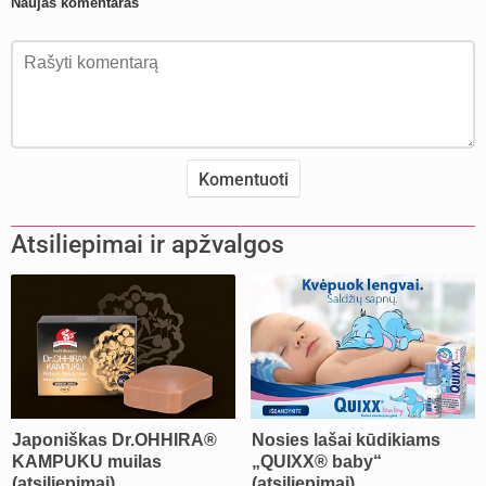
Naujas komentaras
Atsiliepimai ir apžvalgos
Japoniškas Dr.OHHIRA®
Nosies lašai kūdikiams
KAMPUKU muilas
„QUIXX® baby“
(atsiliepimai)
(atsiliepimai)