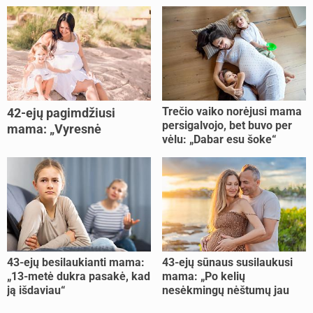
Trečio vaiko norėjusi mama
42-ejų pagimdžiusi
persigalvojo, bet buvo per
mama: „Vyresnė
vėlu: „Dabar esu šoke“
nėštumą išnešiojau
lengviau“
43-ejų besilaukianti mama:
43-ejų sūnaus susilaukusi
„13-metė dukra pasakė, kad
mama: „Po kelių
ją išdaviau“
nesėkmingų nėštumų jau
buvome praradę viltį“