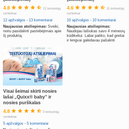
4.8
4.6
12 testuotojų
11 testuotojų
vertinimai
vertinimai
12 apžvalgos
-
13 komentarai
10 apžvalgos
-
10 komentarai
Naujausias atsiliepimas:
Sveiki,
Naujausias atsiliepimas:
noriu pasidalinti pastebėjimais apie
Naudojau lašiukas savo 4 mėnesių
šį produktą.
kūdikeliui. Labai patiko, kad greitai
ir lengvai galėdavau pašalinti
susikaupusį sekretą.
Visai šeimai skirti nosies
lašai „Quixx® baby“ ir
nosies purškalas
„Quixx®“
4.8
5 testuotojų
vertinimai
5 apžvalgos
-
5 komentarai