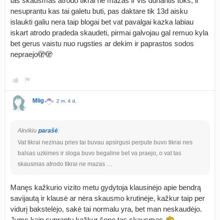
tas skausmas atrodo tikrai ne mazas ir vis duriantis toks, ir
nesuprantu kas tai galetu buti, pas daktare tik 13d aisku
islaukti galiu nera taip blogai bet vat pavalgai kazka labiau
iskart atrodo pradeda skaudeti, pirmai galvojau gal remuo kyla
bet gerus vaistu nuo rugsties ar dekim ir paprastos sodos
nepraejo🫣🫣
Mlig
2 m. 4 d.
Akvikiu
parašė
:
Vat tikrai nezinau pries tai buvau apsirgusi perpute buvo tikrai nes
balsas uzkimes ir sloga buvo begaline bet va praejo, o vat tas
skausmas atrodo tikrai ne mazas …
Manęs kažkurio vizito metu gydytoja klausinėjo apie bendrą
savijautą ir klausė ar nėra skausmo krutinėje, kažkur taip per
vidurį bakstelėjo, sakė tai normalu yra, bet man neskaudėjo.
Jums kaip suprantu kažkur šone tas skausmas