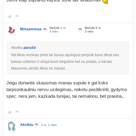
Mažylis
2 m.
Mažylis 6 m.
Mmaammaa
4 mėn.
3 mėn.
Akvikiu
parašė
:
Vat tikrai nezinau pries tai buvau apsirgusi perpute buvo tikrai nes
balsas uzkimes ir sloga buvo begaline bet va praejo, o vat tas
skausmas atrodo tikrai ne mazas …
Jeigu duriantis skausmas manau supute ir gal koks
tarpsonkauliniu nervu uzdegimas, reiketu pasitikrinti, gydymo
spec. nera jam, kazkada turejau, tai nemalonu, bet praeina...
Akvikiu
2 m. 1 mėn.