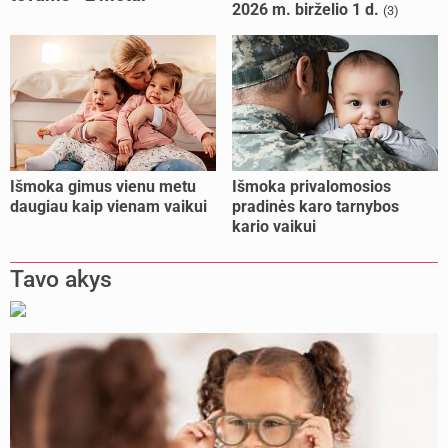
2026 m. birželio 1 d.
(3)
kalėjimo
Išmoka gimus vienu metu
Išmoka privalomosios
daugiau kaip vienam vaikui
pradinės karo tarnybos
kario vaikui
Tavo akys