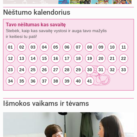
Nėštumo kalendorius
Tavo nėštumas kas savaitę
Stebėk, kaip kas savaitę vystosi ir auga tavo mažylis
ir keitiesi tu pati!
01
02
03
04
05
06
07
08
09
10
11
12
13
14
15
16
17
18
19
20
21
22
23
24
25
26
27
28
29
30
31
32
33
34
35
36
37
38
39
40
41
Išmokos vaikams ir tėvams