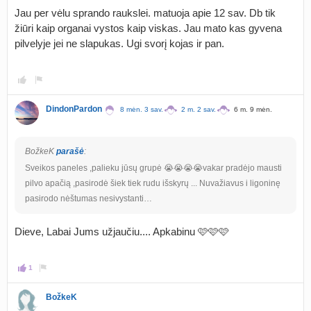
Jau per vėlu sprando raukslei. matuoja apie 12 sav. Db tik
žiūri kaip organai vystos kaip viskas. Jau mato kas gyvena
pilvelyje jei ne slapukas. Ugi svorį kojas ir pan.
DindonPardon
8 mėn. 3 sav.
2 m. 2 sav.
6 m. 9 mėn.
BožkeK
parašė
:
Sveikos paneles ,palieku jūsų grupė 😭😭😭😭vakar pradėjo mausti
pilvo apačią ,pasirodė šiek tiek rudu išskyrų ... Nuvažiavus i ligoninę
pasirodo nėštumas nesivystanti…
Dieve, Labai Jums užjaučiu.... Apkabinu 🩷🩷🩷
1
BožkeK