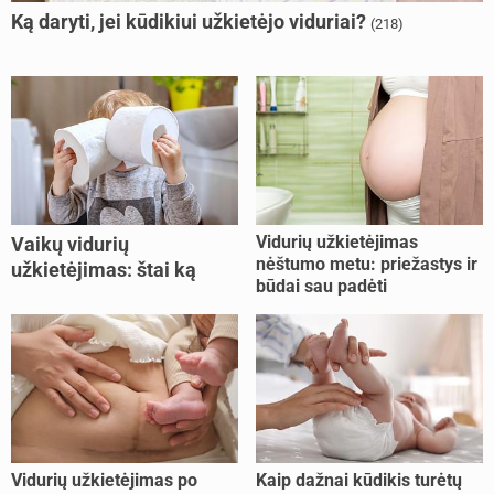
Ką daryti, jei kūdikiui užkietėjo viduriai?
(218)
Vidurių užkietėjimas
Vaikų vidurių
nėštumo metu: priežastys ir
užkietėjimas: štai ką
būdai sau padėti
daryti
Vidurių užkietėjimas po
Kaip dažnai kūdikis turėtų