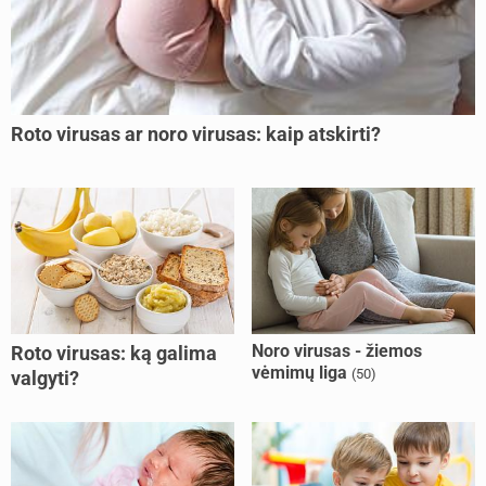
Roto virusas ar noro virusas: kaip atskirti?
Noro virusas - žiemos
Roto virusas: ką galima
vėmimų liga
(50)
valgyti?