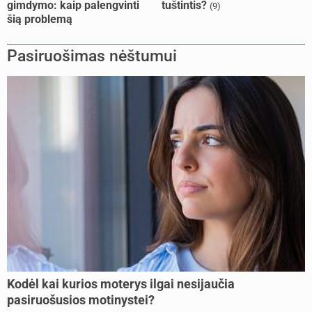
gimdymo: kaip palengvinti
tuštintis?
(9)
šią problemą
Pasiruošimas nėštumui
Kodėl kai kurios moterys ilgai nesijaučia
pasiruošusios motinystei?