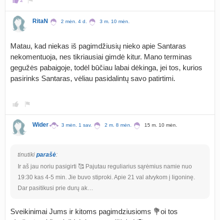
2
RitaN
2 mėn. 4 d.
3 m. 10 mėn.
Matau, kad niekas iš pagimdžiusių nieko apie Santaras
nekomentuoja, nes tikriausiai gimdė kitur. Mano terminas
gegužės pabaigoje, todėl būčiau labai dėkinga, jei tos, kurios
pasirinks Santaras, vėliau pasidalintų savo patirtimi.
Wider
3 mėn. 1 sav.
2 m. 8 mėn.
15 m. 10 mėn.
tinutiki
parašė
:
Ir aš jau noriu pasigirti 🥰 Pajutau reguliarius sąrėmius namie nuo
19:30 kas 4-5 min. Jie buvo stiproki. Apie 21 val atvykom į ligoninę.
Dar pasitikusi prie durų ak…
Sveikinimai Jums ir kitoms pagimdziusioms 💐oi tos