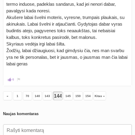
termo induose, padeklas sandarus, kad jei nenori dabar,
pavalgysi kada noresi.
Akušere labai švelni moteris, vyresne, trumpais plaukais, su
akinukais. Labai švelni ir atjaučianti. Gydytojas dabar vyras
budintis atejo, pagyvenes toks neaaukštas, tai nebaisiai
kalbus, toks konkretus pasirodė, bet malonus.
Skyriaus vedėja irgi labai šilta.
Žodžių, labai džiaugiuosi, kad gimdysiu čia, nes man svarbu
yra ne tik personalas, bet ir jausmas, o jausmas man čia labai
labai geras
6
«
1
70
140
143
145
150
154
Kitas »
Naujas komentaras