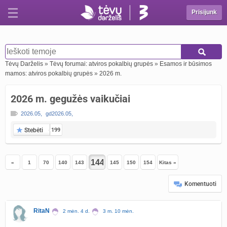
Prisijunk
Tėvų Darželis
»
Tėvų forumai: atviros pokalbių grupės
»
Esamos ir būsimos
mamos: atviros pokalbių grupės
»
2026 m.
2026 m. gegužės vaikučiai
2026.05
,
gd2026.05
,
Stebėti
199
«
1
70
140
143
145
150
154
Kitas »
Komentuoti
RitaN
2 mėn. 4 d.
3 m. 10 mėn.