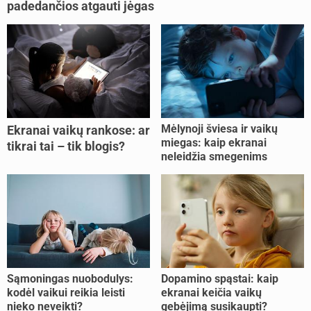
padedančios atgauti jėgas
Mėlynoji šviesa ir vaikų
Ekranai vaikų rankose: ar
miegas: kaip ekranai
tikrai tai – tik blogis?
neleidžia smegenims
pailsėti?
Sąmoningas nuobodulys:
Dopamino spąstai: kaip
kodėl vaikui reikia leisti
ekranai keičia vaikų
nieko neveikti?
gebėjimą susikaupti?