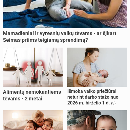
Mamadieniai ir vyresnių vaikų tėvams - ar šįkart
Seimas priims teigiamą sprendimą?
Išmoka vaiko priežiūrai
Alimentų nemokantiems
neturint darbo stažo nuo
tėvams - 2 metai
2026 m. birželio 1 d.
(3)
kalėjimo