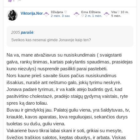
1
Džiuljeta ♡
Erna Elžbieta
Vita♡ 10 m.
Viktorija.Nor
2 mėn. 3 sav.
♡
2 m. 1 mėn.
5 mėn.
2005
parašė
:
Sveikos kas nesenai gimde Jonavoje kaip ten?
Na va, mane atvažiavus su nusiskundimais ( svaigstanti
galva, rankų tinimas, kartais pakylantis spaudimas, prasidejas
kuno niezulys) nusprendė pasilikti parai pastebėti.
Nors kaune prieš savaite šiuos pačius nusiskundimus
išsakius, nurašė ant neštumo galo, jokių tyrimu neskyrė.
Jonava padarė tyrimus, ir va katik atėjo budintis gyd, kad
pasitvirtino cholestazė, pradėjo staigų gydymą vaistais, ryte
spres ką daro toliau.
Buvau ir gimdykloj jau. Palatoj guliu viena, yra šaldytuvas, tv,
kriauklė, kavos aparatas, lova reguliuojasi, sekančios durys
tuoletas su dušu, guliu viena.
Vakarienė buvo tikrai labai skani ir soti, grikiai su mesyte,
šviežios traškios salotos, keptas obuolys, ir arbata. Viskas