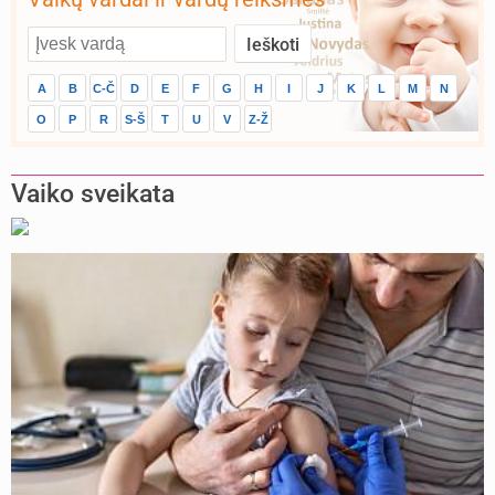
A
B
C-Č
D
E
F
G
H
I
J
K
L
M
N
O
P
R
S-Š
T
U
V
Z-Ž
Vaiko sveikata