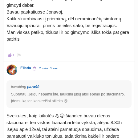
gimdyti dabar.
Buvau paskaituose Jonavoj.
Katik skambinausi į priėmimą, dėl neraminančių simtomų.
Važiuoju apžiūrai, priims be eilės sako, be registracijos.
Man viskas patiko, tikiuosi ir po gimdymo išliks tokia pat gera
patirtis
1
Ellada
2 mėn. 3 sav.
inwaiting
parašė
:
Supratau. Jeigu nepamiršite, lauksim jūsų atsiliepimo po stacionaro.
Įdomu ką ten konkrečiai atlieka 😊
Sveikutes, kaip laikotės 💪😊 šiandien buvau dienos
stacionare, ten viskas laaaaabai lėtai vyksta, atėjau 8.30h
išėjau apie 12val, tai ateini pamatuoja spaudimą, uždeda
pamatuoti vaikiuko toniukus, tada tikrina kaklelį ir padaro