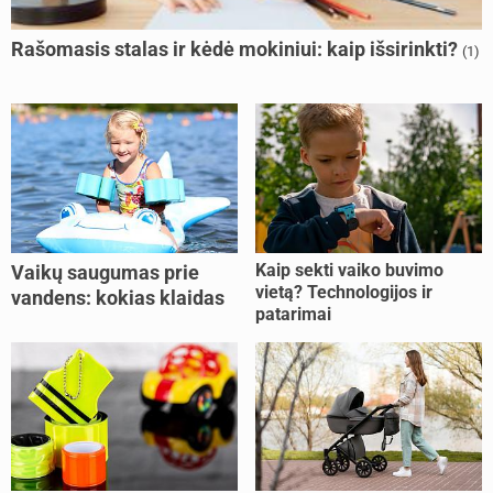
Rašomasis stalas ir kėdė mokiniui: kaip išsirinkti?
(1)
Kaip sekti vaiko buvimo
Vaikų saugumas prie
vietą? Technologijos ir
vandens: kokias klaidas
patarimai
dažniausiai daro tėvai?