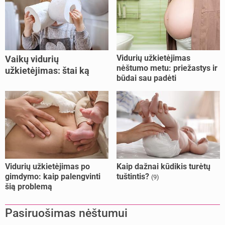
Vidurių užkietėjimas
Vaikų vidurių
nėštumo metu: priežastys ir
užkietėjimas: štai ką
būdai sau padėti
daryti
Vidurių užkietėjimas po
Kaip dažnai kūdikis turėtų
gimdymo: kaip palengvinti
tuštintis?
(9)
šią problemą
Pasiruošimas nėštumui