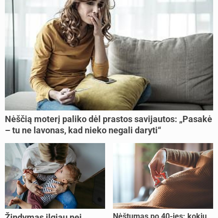
Nėščią moterį paliko dėl prastos savijautos: „Pasakė
– tu ne lavonas, kad nieko negali daryti“
Nėštumas po 40-ies: kokių
Žindymas ilgiau nei