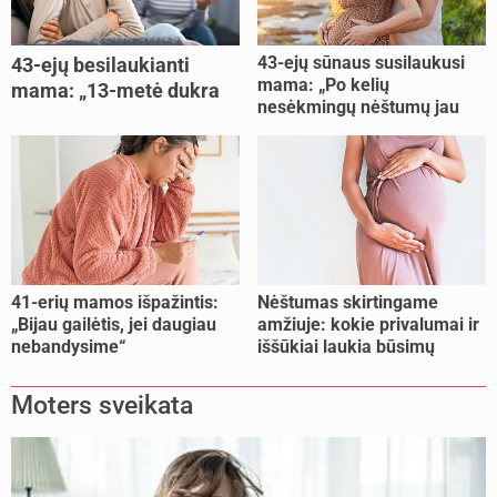
43-ejų sūnaus susilaukusi
43-ejų besilaukianti
mama: „Po kelių
mama: „13-metė dukra
nesėkmingų nėštumų jau
pasakė, kad ją išdaviau“
buvome praradę viltį“
41-erių mamos išpažintis:
Nėštumas skirtingame
„Bijau gailėtis, jei daugiau
amžiuje: kokie privalumai ir
nebandysime“
iššūkiai laukia būsimų
mamų?
Moters sveikata