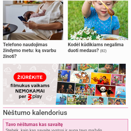
Telefono naudojimas
Kodėl kūdikiams negalima
žindymo metu: ką svarbu
duoti medaus?
(82)
žinoti?
Nėštumo kalendorius
Tavo nėštumas kas savaitę
Stebėk, kaip kas savaitę vystosi ir auga tavo mažylis