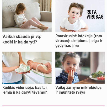
Rotavirusinė infekcija (roto
Vaikui skauda pilvą:
virusas): simptomai, eiga ir
kodėl ir ką daryti?
gydymas
(176)
Kūdikis viduriuoja: kas tai
Vaikų žarnyno mikrobiotos
lemia ir ką daryti tėvams?
ir imuniteto ryšys