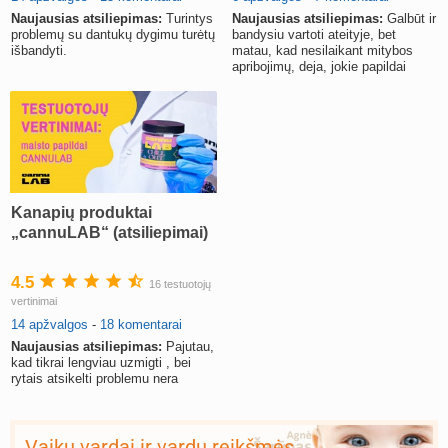
Naujausias atsiliepimas:
Turintys
Naujausias atsiliepimas:
Galbūt ir
problemų su dantukų dygimu turėtų
bandysiu vartoti ateityje, bet
išbandyti.
matau, kad nesilaikant mitybos
apribojimų, deja, jokie papildai
stebuklų nepadaro.
Kanapių produktai
„cannuLAB“ (atsiliepimai)
4.5
16 testuotojų
vertinimai
14 apžvalgos
-
18 komentarai
Naujausias atsiliepimas:
Pajutau,
kad tikrai lengviau uzmigti , bei
rytais atsikelti problemu nera
Vaikų vardai ir vardų reikšmės