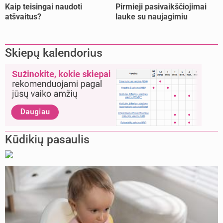
Kaip teisingai naudoti
Pirmieji pasivaikščiojimai
atšvaitus?
lauke su naujagimiu
Skiepų kalendorius
Kūdikių pasaulis