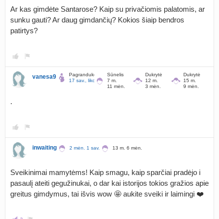
Ar kas gimdėte Santarose? Kaip su privačiomis palatomis, ar
sunku gauti? Ar daug gimdančių? Kokios šiaip bendros
patirtys?
Pagrandukė
Sūnelis
Dukrytė
Dukrytė
vanesa9
17 sav., liko 167 d.
7 m.
12 m.
15 m.
11 mėn.
3 mėn.
9 mėn.
.
inwaiting
2 mėn. 1 sav.
13 m. 6 mėn.
Sveikinimai mamytėms! Kaip smagu, kaip sparčiai pradėjo i
pasaulį ateiti gegužinukai, o dar kai istorijos tokios gražios apie
greitus gimdymus, tai išvis wow 🤩 aukite sveiki ir laimingi ❤️