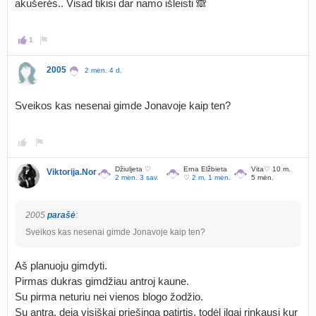
akušerės.. Visad tikisi dar namo išleisti 🙈
1
2005
2 mėn. 4 d.
Sveikos kas nesenai gimde Jonavoje kaip ten?
Džiuljeta ♡
Erna Elžbieta
Vita♡ 10 m.
Viktorija.Nor
2 mėn. 3 sav.
♡
2 m. 1 mėn.
5 mėn.
2005
parašė
:
Sveikos kas nesenai gimde Jonavoje kaip ten?
Aš planuoju gimdyti.
Pirmas dukras gimdžiau antroj kaune.
Su pirma neturiu nei vienos blogo žodžio.
Su antra, deja visiškai priešinga patirtis, todėl ilgai rinkausi kur