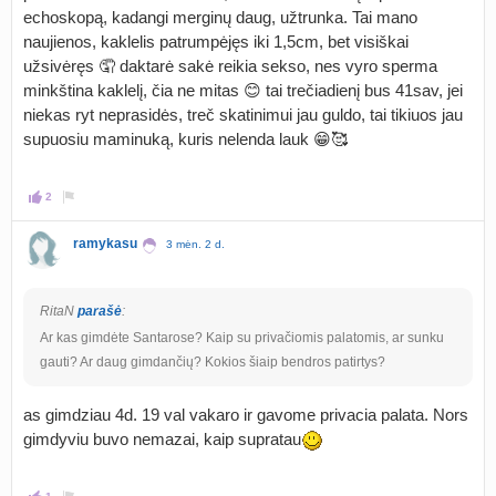
echoskopą, kadangi merginų daug, užtrunka. Tai mano
naujienos, kaklelis patrumpėjęs iki 1,5cm, bet visiškai
užsivėręs 🤦 daktarė sakė reikia sekso, nes vyro sperma
minkština kaklelį, čia ne mitas 😊 tai trečiadienį bus 41sav, jei
niekas ryt neprasidės, treč skatinimui jau guldo, tai tikiuos jau
supuosiu maminuką, kuris nelenda lauk 😁🥰
2
ramykasu
3 mėn. 2 d.
RitaN
parašė
:
Ar kas gimdėte Santarose? Kaip su privačiomis palatomis, ar sunku
gauti? Ar daug gimdančių? Kokios šiaip bendros patirtys?
as gimdziau 4d. 19 val vakaro ir gavome privacia palata. Nors
gimdyviu buvo nemazai, kaip supratau