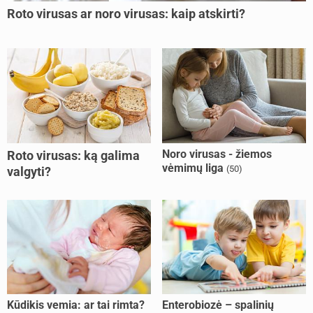
Roto virusas ar noro virusas: kaip atskirti?
Noro virusas - žiemos
Roto virusas: ką galima
vėmimų liga
(50)
valgyti?
Kūdikis vemia: ar tai rimta?
Enterobiozė – spalinių