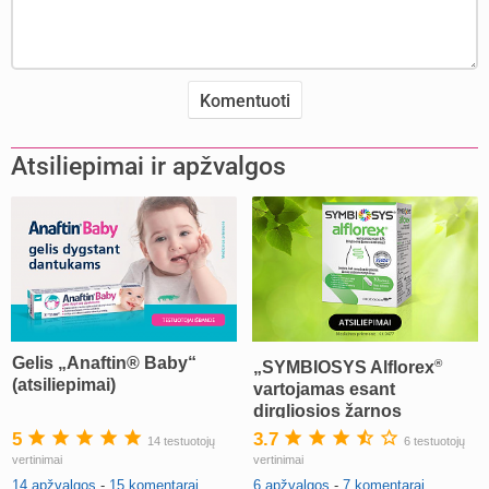
Atsiliepimai ir apžvalgos
Gelis „Anaftin® Baby“
®
„SYMBIOSYS Alflorex
(atsiliepimai)
vartojamas esant
dirgliosios žarnos
sindromui (DŽS)“
5
3.7
14 testuotojų
6 testuotojų
(atsiliepimai)
vertinimai
vertinimai
14 apžvalgos
-
15 komentarai
6 apžvalgos
-
7 komentarai