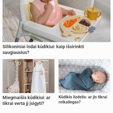
Silikoniniai indai kūdikiui: kaip išsirinkti
saugiausius?
Kūdikio lizdelis: ar jis tikrai
Miegmaišis kūdikiui: ar
reikalingas?
tikrai verta jį įsigyti?