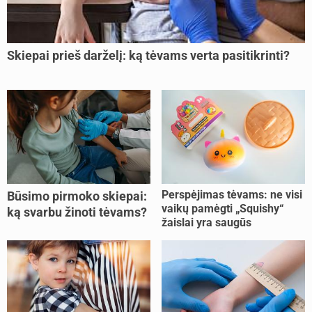
Skiepai prieš darželį: ką tėvams verta pasitikrinti?
Perspėjimas tėvams: ne visi
Būsimo pirmoko skiepai:
vaikų pamėgti „Squishy“
ką svarbu žinoti tėvams?
žaislai yra saugūs