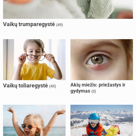
Vaikų trumparegystė
(49)
Akių miežis: priežastys ir
Vaikų toliaregystė
(43)
gydymas
(3)