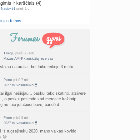
gimis ir karščiais (4)
a
Naujokė1
prieš 1 d.
aujos temos
false positive/false negative patirtys
nta
Liiepa
prieš 2 d.
PT tyrimo rezultatai būna klaidingi?
nta
Liiepa
prieš 2 d.
Tikroji3
prieš 35 sek.
Mažas AMH/ kiaušidžių rezervas
27 Vasario mėnesio mažyliai
a
Vasaris2027
prieš 2 d.
tojau naturaliai, bet laiko reikejo 3 metu.
atologai Šiauliuose (2)
Pienė
prieš 7 min.
a
Ingri2tii
prieš 2 d.
2027 m. vasarinukai🐣
ai ilgai nešiojau... paskui teko skatinti, atsivėrė
u valymas
., o paskui pasirodo kad mergaitė kažkaip
a
siksnyteee
prieš 2 d.
tę ne taip įstačiusi buvo, bandė d…
tis Šklėrius
Pienė
prieš 9 min.
nta
2027 m. vasarinukai🐣
gerdinas
prieš 2 d.
š iš rugsėjinukų 2020, mano vaikas kovido
vo mėnesio dvyniai
s 😄