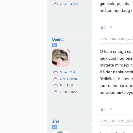
ginekologę, labai 
4 mėn. 4 sav.
nėštumas, daug n
2
Damut
2025.07.06 21:09 (prieš
O kaip smagu sula
laukiuosi nuo bir
mirgete mirgėjo n
Aš dar neskubesiu 
5 mėn. 5 d.
šleikštulį, ir spen
4 m. 11 mėn.
jautresnė pasidari
9 m. 7 mėn.
neradau pirkti vy
10 m. 9 mėn.
1
srsr
2025.07.07 05:27 (prieš