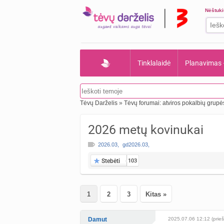
Nėštuk
Tinklalaidė
Planavimas
Tėvų Darželis
»
Tėvų forumai: atviros pokalbių grupė
2026 metų kovinukai
2026.03
,
gd2026.03
,
Stebėti
103
1
2
3
Kitas »
Damut
2025.07.06 12:12 (prieš