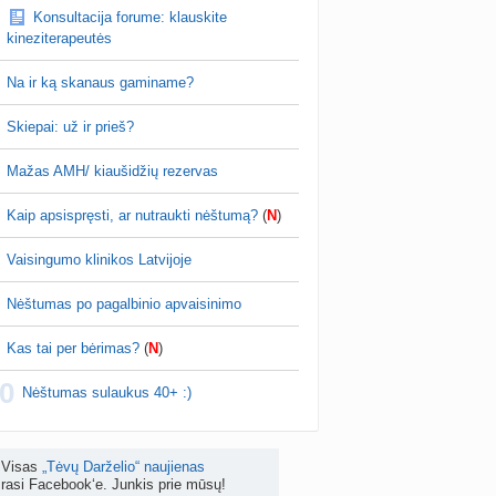
Konsultacija forume: klauskite
as po hemorojaus operacijos
kineziterapeutės
nta
Rasa Gal
prieš 4 d.
Na ir ką skanaus gaminame?
PV (žmogaus papilomos virusas) (+3)
nta
Svaja1234
prieš 4 d.
Skiepai: už ir prieš?
Koks vienas kasdienis šeimos įprotis labiausiai pasiteisino? (2)
Mažas AMH/ kiaušidžių rezervas
a
TD asistentė
prieš 4 d.
Kaip apsispręsti, ar nutraukti nėštumą?
(
N
)
žniausi klausimai apie cezario pjūvį (+2)
nta
Veronika99
prieš 5 d.
Vaisingumo klinikos Latvijoje
is brendimas (3)
Nėštumas po pagalbinio apvaisinimo
a
danguolyte
prieš 5 d.
Kas tai per bėrimas?
(
N
)
D testuotojos! (bendra tema)
0
nta
Karlitele
prieš 5 d.
Nėštumas sulaukus 40+ :)
 drabuziai (2)
a
danguolyte
prieš 5 d.
Visas
„Tėvų Darželio“ naujienas
rasi Facebook‘e. Junkis prie mūsų!