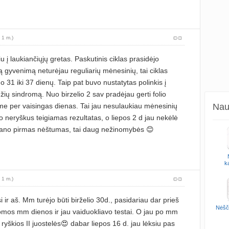
 1 m.)
iu į laukiančiųjų gretas. Paskutinis ciklas prasidėjo
 gyvenimą neturėjau reguliarių mėnesinių, tai ciklas
o 31 iki 37 dienų. Taip pat buvo nustatytas polinkis į
idžių sindromą. Nuo birzelio 2 sav pradėjau gerti folio
me per vaisingas dienas. Tai jau nesulaukiau mėnesinių
Naud
o neryškus teigiamas rezultatas, o liepos 2 d jau nekėlė
mano pirmas nėštumas, tai daug nežinomybės 😊
k
 1 m.)
 ir aš. Mm turėjo būti birželio 30d., pasidariau dar prieš
Nėšč
omos mm dienos ir jau vaiduokliavo testai. O jau po mm
ryškios II juostelės😍 dabar liepos 16 d. jau lėksiu pas