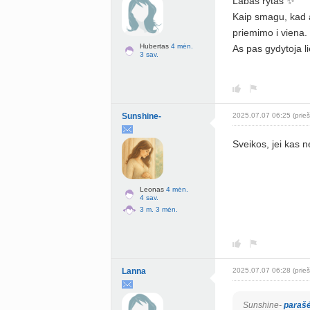
Labas rytas ✨
Kaip smagu, kad a
priemimo i viena.
Hubertas
4 mėn.
As pas gydytoja l
3 sav.
Sunshine-
2025.07.07 06:25 (prieš
Sveikos, jei kas 
Leonas
4 mėn.
4 sav.
3 m. 3 mėn.
Lanna
2025.07.07 06:28 (prieš
Sunshine-
paraš