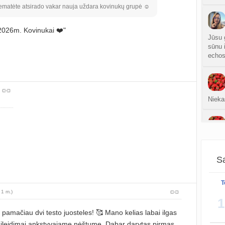
sukurt
nematėte atsirado vakar nauja uždara kovinukų grupė ☺️
Anuž
2026m. Kovinukai ❤️"
atnauji
Jūsu 
sūnu i
Valdo
echos
sukurt
Graži
atnauji
Nieka
Crino
atnauji
Lauki
Persp
į nam
sukurt
Sa
T
sukurt
 1 m.)
1
S
 pamačiau dvi testo juosteles! 🥰 Mano kelias labai ilgas
atnauji
rsileidimai ankstyvajame nėštume. Dabar darytas pirmas