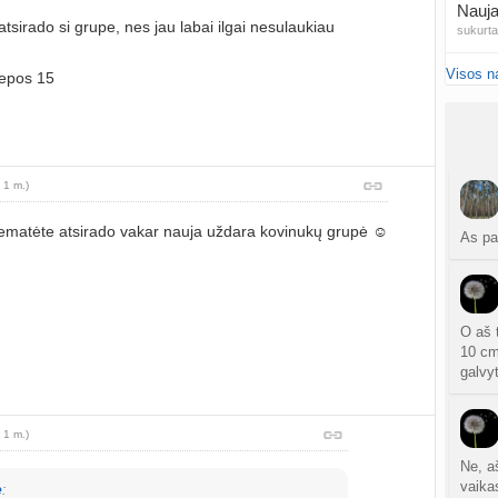
Nauja
tsirado si grupe, nes jau labai ilgai nesulaukiau
sukurt
Visos n
iepos 15
NIPT 
atnauji
Ar NI
atnauji
 1 m.)
20
nematėte atsirado vakar nauja uždara kovinukų grupė ☺️
sukurt
As pas
Traum
sukurt
O aš t
Čakr
10 cm
sukurt
galvy
Kęstu
 1 m.)
atnauji
Ne, a
Ko
vaika
ė
: