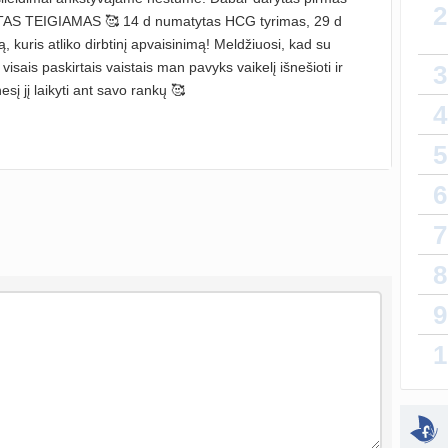
2
ESTAS TEIGIAMAS 🥰 14 d numatytas HCG tyrimas, 29 d
Gijim
ą, kuris atliko dirbtinį apvaisinimą! Meldžiuosi, kad su
atnauji
 visais paskirtais vaistais man pavyks vaikelį išnešioti ir
3
Ž
į jį laikyti ant savo rankų 🥰
4
atnauji
5
sukurt
6
Da
7
atnauji
8
lytin
sukurt
9
T
1
atnauji
vaiko
sukurt