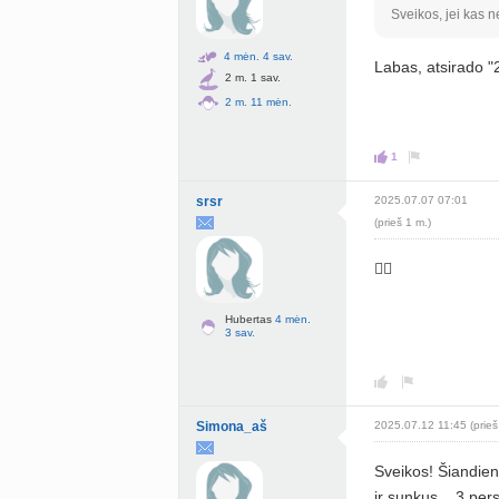
Sveikos, jei kas 
4 mėn. 4 sav.
Labas, atsirado "
2 m. 1 sav.
2 m. 11 mėn.
1
srsr
2025.07.07 07:01
(prieš 1 m.)
👍🏼
Hubertas
4 mėn.
3 sav.
Simona_aš
2025.07.12 11:45 (prieš
Sveikos! Šiandien
ir sunkus... 3 pe