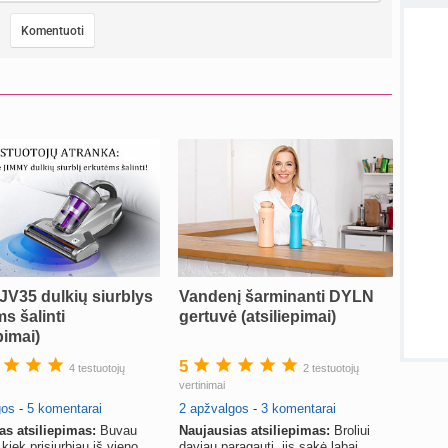
Priva
sukurt
sukurt
Visos
JV35 dulkių siurblys
Vandenį šarminanti DYLN
s šalinti
gertuvė (atsiliepimai)
pimai)
5
4 testuotojų
2 testuotojų
vertinimai
gos
-
5 komentarai
2 apžvalgos
-
3 komentarai
as atsiliepimas:
Buvau
Naujausias atsiliepimas:
Broliui
kiek prisiurbiau iš vieno
daviau paragauti, jis sakė labai