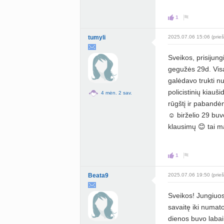
1
tumyli
2025.07.06 15:06 (prieš
Sveikos, prisijung
gegužės 29d. Visą
galėdavo trukti nu
policistinių kiauš
4 mėn. 2 sav.
rūgštį ir pabandė
☺️ birželio 29 buv
klausimų 😊 tai 
1
Beata9
2025.07.06 19:50 (prieš
Sveikos! Jungiuosi
savaitę iki numat
dienos buvo labai 