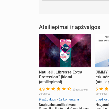
Atsiliepimai ir apžvalgos
Naujieji „Libresse Extra
JIMMY 
Protection“ įklotai
erkutėm
(atsiliepimai)
(atsilie
4.9
5
10 testuotojų
vertinimai
vertinimai
9 apžvalgos
-
12 komentarai
3 apžval
Naujausias atsiliepimas:
Naujausi
Išbandžiau įklotus prieš prasidedant
nustebus 