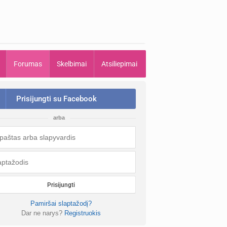
Forumas
Skelbimai
Atsiliepimai
Prisijungti su Facebook
arba
Prisijungti
Pamiršai slaptažodį?
Dar ne narys?
Registruokis