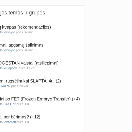
jos temos ir grupės
 kvapas (rekomendacijos)
nta
vysnyte
prieš 32 min.
mai, apgamų šalinimas
nta
vysnyte
prieš 34 min.
ESTAN vaistai (atsiliepimai)
nta
kruoppelė
prieš 13 val.
m. rugsėjinukai SLAPTA :4u: (2)
a
RaiRai
prieš 20 val.
iai po FET (Frozen Embryo Transfer) (+4)
nta
Gra Ger
prieš 1 d.
ai per bėrimas? (+12)
nta
IevaMati
prieš 1 d.