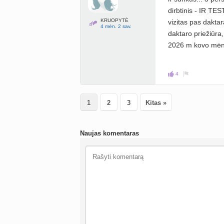
dirbtinis - IR T
KRUOPYTĖ
vizitas pas daktar
4 mėn. 2 sav.
daktaro priežiūra,
2026 m kovo mėnes
4
1
2
3
Kitas »
Naujas komentaras