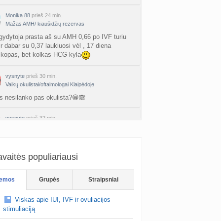
a
AgnieskaAdele
prieš 2 d.
Monika 88
prieš 24 min.
is Jonas
Mažas AMH/ kiaušidžių rezervas
nta
linikea223
prieš 2 d.
gydytoja prasta aš su AMH 0,66 po IVF turiu
r dabar su 0,37 laukiuosi vėl , 17 diena
rfo mokyklos
kopas, bet kolkas HCG kyla
a
babarikė
prieš 3 d.
vysnyte
prieš 30 min.
ausi, rečiausi berniukų vardai :)
Vaikų okulistai/oftalmologai Klaipėdoje
nta
Nerea
prieš 3 d.
s nesilanko pas okulista?😁🙈
ne gelio (progesterono) naudojimas
vysnyte
prieš 32 min.
nta
Agne.baronaite
prieš 3 d.
Namų kvapas (rekomendacijos)
am dar atsiliepimų .kur kvapas jaustųsi tik įėjus
ėjimas dėl pardavėjo „Mantvis“
us🙂 nes yra tokių kur nieko nesijaučia 🙈
a
Soliaris73
prieš 3 d.
vaitės populiariausi
Kaip renkatės vaikų vardus: reikšmė, skambesys ar šeimos tradicija? (4)
emos
Grupės
Straipsniai
a
TD asistentė
prieš 3 d.
Viskas apie IUI, IVF ir ovuliacijos
kydliaukės hipotirozė ir nėštumas (+3)
stimuliaciją
nta
Šviesa777
prieš 3 d.