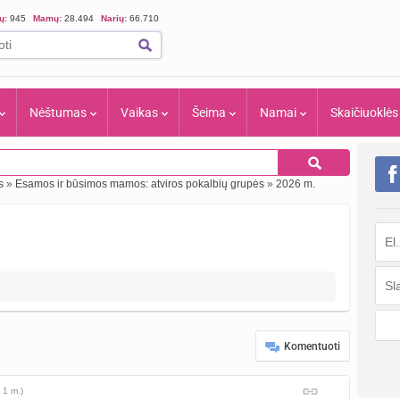
ių:
945
Mamų:
28.494
Narių:
66.710
Nėštumas
Vaikas
Šeima
Namai
Skaičiuoklės
s
»
Esamos ir būsimos mamos: atviros pokalbių grupės
»
2026 m.
Komentuoti
 1 m.)