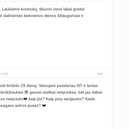
Laukiame kovinukų, tikiuosi visos labai greitai
r dalinsimės kiekvienos dienos džiaugsmais ir
 1 m.)
ti birželio 29 dieną. Veluojant pasidariau NT ir testas
 brūkšniukais 🙈 gavosi visiškai netyciukas, bet jau dabar
avo netyciuko❤️ kaip jūs? Kaip jūsų savijautos? Kada
 reagavo antros pusės? ❤️