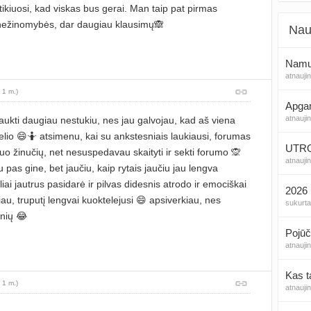
tikiuosi, kad viskas bus gerai. Man taip pat pirmas
ežinomybės, dar daugiau klausimų🙈
Nau
Namų
atnauji
 1 m.)
Apga
atnauji
ukti daugiau nestukiu, nes jau galvojau, kad aš viena
zelio 😄🤷 atsimenu, kai su ankstesniais laukiausi, forumas
UTROG
uo žinučių, net nesuspedavau skaityti ir sekti forumo 🙊
atnauji
pas gine, bet jaučiu, kaip rytais jaučiu jau lengva
eliai jautrus pasidarė ir pilvas didesnis atrodo ir emociškai
2026 
au, truputį lengvai kuoktelejusi 😄 apsiverkiau, nes
sukurt
šnių 😂
Pojūč
atnauji
Kas t
 1 m.)
atnauji