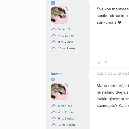
Sveikos mamytės. 
susibendrausime i
sunkumais ❤️
5 mėn. 5 d.
4 m. 11 mėn.
9 m. 7 mėn.
10 m. 9 mėn.
Damut
2025.07.06 12:15 (prieš
Mano mm turėjo bū
nustebino dvejais
laukiu gimstant s
suzinojote? Kaip
5 mėn. 5 d.
4 m. 11 mėn.
9 m. 7 mėn.
10 m. 9 mėn.