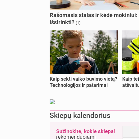
Rašomasis stalas ir kėdė mokiniui:
išsirinkti?
(1)
Kaip sekti vaiko buvimo vietą?
Kaip te
Technologijos ir patarimai
atšvait
Skiepų kalendorius