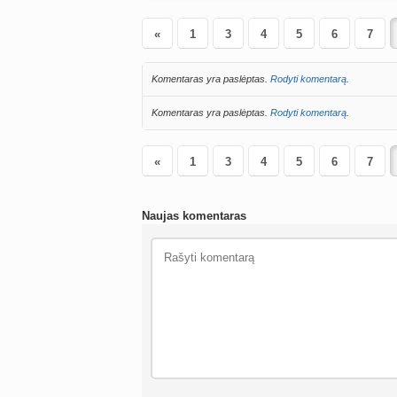
«
1
3
4
5
6
7
Komentaras yra paslėptas.
Rodyti komentarą
.
Komentaras yra paslėptas.
Rodyti komentarą
.
«
1
3
4
5
6
7
Naujas komentaras