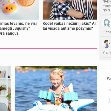
NAD+ 
atnauji
recept
NMN y
Persp
sukurt
imas tėvams: ne visi
Kodėl vaikas nežiūri į akis? Ar
amėgti „Squishy“
tai visada autizmo požymis?
Ir ka
sukurt
 yra saugūs
S
atnauji
Yra, 
Gijim
atnauji
Ž
Ziurej
atnauji
siuos 
Sa
ispudi
T
sukurt
1
Da
atnauji