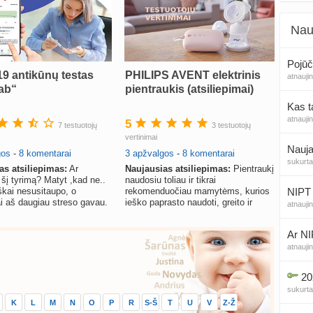
Nau
Pojūč
19 antikūnų testas
PHILIPS AVENT elektrinis
atnauji
ab“
pientraukis (atsiliepimai)
Kas t
atnauji
5
7 testuotojų
3 testuotojų
vertinimai
Nauja
gos
-
8 komentarai
3 apžvalgos
-
8 komentarai
sukurt
as atsiliepimas:
Ar
Naujausias atsiliepimas:
Pientraukį
 šį tyrimą? Matyt ,kad ne..
naudosiu toliau ir tikrai
NIPT 
iškai nesusitaupo, o
rekomenduočiau mamytėms, kurios
ai aš daugiau streso gavau.
ieško paprasto naudoti, greito ir
atnauji
švelnaus pientraukio.
Ar NI
atnauji
20
sukurt
K
L
M
N
O
P
R
S-Š
T
U
V
Z-Ž