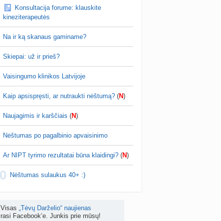
Konsultacija forume: klauskite
is brendimas (3)
kineziterapeutės
a
danguolyte
prieš 4 d.
Na ir ką skanaus gaminame?
D testuotojos! (bendra tema)
nta
Karlitele
prieš 4 d.
Skiepai: už ir prieš?
 drabuziai (2)
Vaisingumo klinikos Latvijoje
a
danguolyte
prieš 4 d.
Kaip apsispręsti, ar nutraukti nėštumą?
(
N
)
tumo ribos (11)
a
danguolyte
prieš 4 d.
Naujagimis ir karščiais
(
N
)
Gelis „Anaftin® Baby“ dygstant dantukams (atsiliepimai) (4)
Nėštumas po pagalbinio apvaisinimo
a
Spindulėlė1
prieš 4 d.
Ar NIPT tyrimo rezultatai būna klaidingi?
(
N
)
apsispręsti, ar nutraukti nėštumą? (+22)
0
nta
Liudeselis
prieš 5 d.
Nėštumas sulaukus 40+ :)
Dyson Airwrap plaukų formavimo prietaisas (atsiliepimai)
nta
RutaReads
prieš 5 d.
Visas
„Tėvų Darželio“ naujienas
rasi Facebook‘e. Junkis prie mūsų!