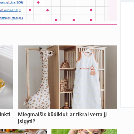
atnauji
sukurt
Visos
inkti
Miegmaišis kūdikiui: ar tikrai verta jį
įsigyti?