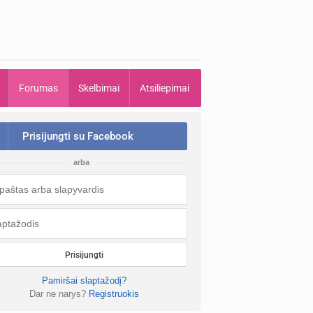
Forumas
Skelbimai
Atsiliepimai
Prisijungti su Facebook
arba
Prisijungti
Pamiršai slaptažodį?
Dar ne narys?
Registruokis