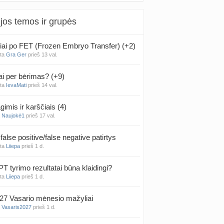
jos temos ir grupės
iai po FET (Frozen Embryo Transfer) (+2)
nta
Gra Ger
prieš 13 val.
ai per bėrimas? (+9)
nta
IevaMati
prieš 14 val.
gimis ir karščiais (4)
a
Naujokė1
prieš 17 val.
false positive/false negative patirtys
nta
Liiepa
prieš 1 d.
PT tyrimo rezultatai būna klaidingi?
nta
Liiepa
prieš 1 d.
27 Vasario mėnesio mažyliai
a
Vasaris2027
prieš 1 d.