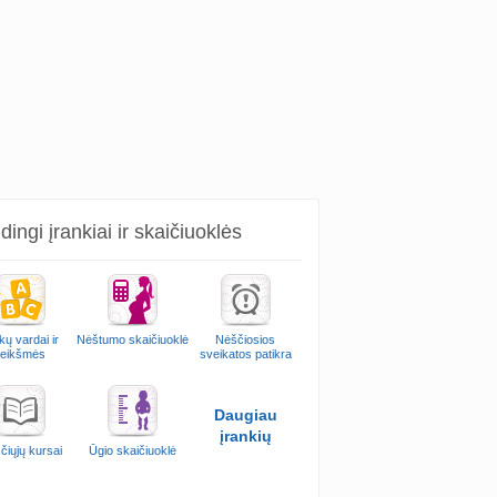
ingi įrankiai ir skaičiuoklės
kų vardai ir
Nėštumo skaičiuoklė
Nėščiosios
reikšmės
sveikatos patikra
Daugiau
įrankių
čiųjų kursai
Ūgio skaičiuoklė