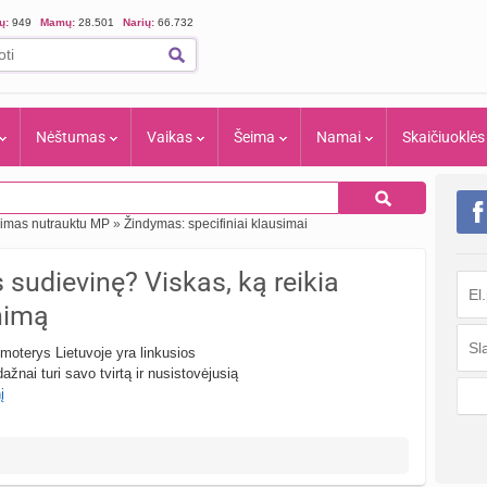
ių:
949
Mamų:
28.501
Narių:
66.732
Nėštumas
Vaikas
Šeima
Namai
Skaičiuoklės
nimas nutrauktu MP
»
Žindymas: specifiniai klausimai
sudievinę? Viskas, ką reikia
inimą
oterys Lietuvoje yra linkusios
ažnai turi savo tvirtą ir nusistovėjusią
į