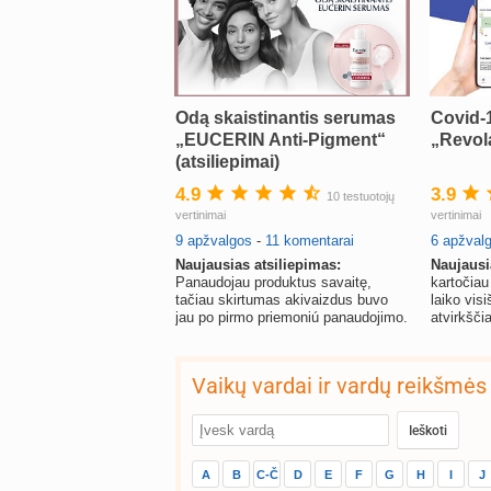
Odą skaistinantis serumas
Covid-
„EUCERIN Anti-Pigment“
„Revol
(atsiliepimai)
4.9
3.9
10 testuotojų
vertinimai
vertinimai
9 apžvalgos
-
11 komentarai
6 apžval
Naujausias atsiliepimas:
Naujausi
Panaudojau produktus savaitę,
kartočiau
tačiau skirtumas akivaizdus buvo
laiko vis
jau po pirmo priemoniú panaudojimo.
atvirkšči
Vaikų vardai ir vardų reikšmės
A
B
C-Č
D
E
F
G
H
I
J