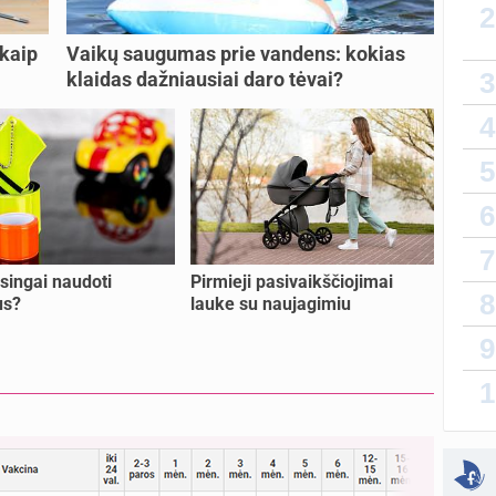
2
lytin
 kaip
Vaikų saugumas prie vandens: kokias
sukurt
3
klaidas dažniausiai daro tėvai?
T
4
atnauji
5
vaiko
sukurt
6
Priva
7
sukurt
isingai naudoti
Pirmieji pasivaikščiojimai
8
us?
lauke su naujagimiu
sukurt
9
Kaip 
1
atnauji
atnauji