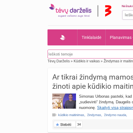
Nėštuk
Tinklalaidė
Planavimas
Tėvų Darželis
»
Kūdikis ir vaikas
»
Žindymas ir maiti
Ar tikrai žindymą mamos 
žinoti apie kūdikio mait
Simonas Urbonas pastebi, kad m
„sudievinti“ žindymą. Daugelis d
nuomonę.
Skaityti visą straipsn
kūdikio maitinimas
,
žindymas
,
žindymo nauda
,
Stebėti
34