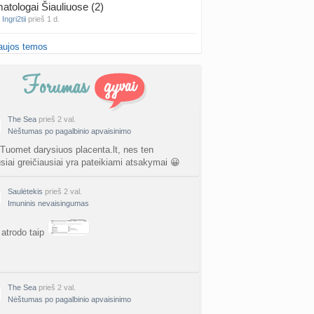
atologai Šiauliuose (2)
a
Ingri2tii
prieš 1 d.
aujos temos
u valymas
a
siksnyteee
prieš 1 d.
tis Šklėrius
nta
gerdinas
prieš 1 d.
The Sea
prieš 2 val.
Nėštumas po pagalbinio apvaisinimo
vo mėnesio dvyniai
a
AgnieskaAdele
prieš 1 d.
 Tuomet darysiuos placenta.lt, nes ten
usiai greičiausiai yra pateikiami atsakymai 😀
is Jonas
nta
linikea223
prieš 1 d.
Saulėtekis
prieš 2 val.
Imuninis nevaisingumas
rfo mokyklos
atrodo taip
a
babarikė
prieš 2 d.
ausi, rečiausi berniukų vardai :)
nta
Nerea
prieš 2 d.
The Sea
prieš 2 val.
Nėštumas po pagalbinio apvaisinimo
ne gelio (progesterono) naudojimas