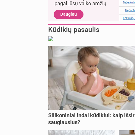
Kūdikių pasaulis
Silikoniniai indai kūdikiui: kaip išsir
saugiausius?