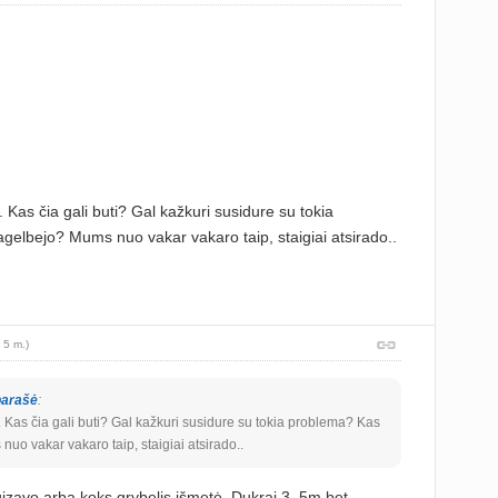
Kas čia gali buti? Gal kažkuri susidure su tokia
elbejo? Mums nuo vakar vakaro taip, staigiai atsirado..
 5 m.)
parašė
:
Kas čia gali buti? Gal kažkuri susidure su tokia problema? Kas
uo vakar vakaro taip, staigiai atsirado..
rgizavo arba koks grybelis išmetė. Dukrai 3, 5m bet