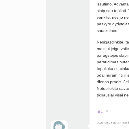
issutimo. Advanta
siaip sau teplioti.
venkite, nes jo n
paskyre gydytojas
sauskelnes.
Nesigazdinkite, ta
maistui jeigu vaik
parugstejes slapi
paraudimas butent
tepaliuku su cink
odai nuraminti ir 
dienas praeis. Jei
Netepliokite sava
tikriausiai visai ne
1
2020.09.26 00:37 (prieš