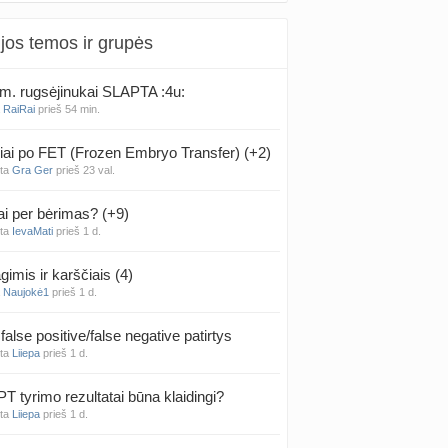
jos temos ir grupės
m. rugsėjinukai SLAPTA :4u:
a
RaiRai
prieš 54 min.
iai po FET (Frozen Embryo Transfer) (+2)
nta
Gra Ger
prieš 23 val.
ai per bėrimas? (+9)
nta
IevaMati
prieš 1 d.
gimis ir karščiais (4)
a
Naujokė1
prieš 1 d.
false positive/false negative patirtys
nta
Liiepa
prieš 1 d.
PT tyrimo rezultatai būna klaidingi?
nta
Liiepa
prieš 1 d.