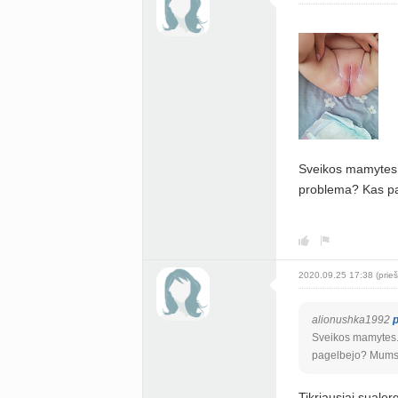
Sveikos mamytes. 
problema? Kas pag
2020.09.25 17:38 (prieš
alionushka1992
Sveikos mamytes. 
pagelbejo? Mums n
Tikriausiai suale