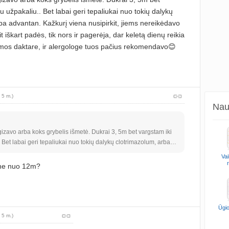
su užpakaliu.. Bet labai geri tepaliukai nuo tokių dalykų
ba advantan. Kažkurį viena nusipirkit, jiems nereikėdavo
 iškart padės, tik nors ir pagerėja, dar keletą dienų reikia
imos daktare, ir alergologe tuos pačius rekomendavo😊
 5 m.)
Naud
gizavo arba koks grybelis išmetė. Dukrai 3, 5m bet vargstam iki
. Bet labai geri tepaliukai nuo tokių dalykų clotrimazolum, arba…
Vai
 ne nuo 12m?
Ūgio
 5 m.)