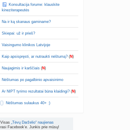
Konsultacija forume: klauskite
žniausi klausimai apie cezario pjūvį (+2)
kineziterapeutės
nta
Veronika99
prieš 4 d.
Na ir ką skanaus gaminame?
is brendimas (3)
a
danguolyte
prieš 4 d.
Skiepai: už ir prieš?
D testuotojos! (bendra tema)
Vaisingumo klinikos Latvijoje
nta
Karlitele
prieš 4 d.
Kaip apsispręsti, ar nutraukti nėštumą?
(
N
)
 drabuziai (2)
a
danguolyte
prieš 4 d.
Naujagimis ir karščiais
(
N
)
tumo ribos (11)
Nėštumas po pagalbinio apvaisinimo
a
danguolyte
prieš 5 d.
Ar NIPT tyrimo rezultatai būna klaidingi?
(
N
)
Gelis „Anaftin® Baby“ dygstant dantukams (atsiliepimai) (4)
0
a
Spindulėlė1
prieš 5 d.
Nėštumas sulaukus 40+ :)
apsispręsti, ar nutraukti nėštumą? (+22)
nta
Liudeselis
prieš 5 d.
Visas
„Tėvų Darželio“ naujienas
rasi Facebook‘e. Junkis prie mūsų!