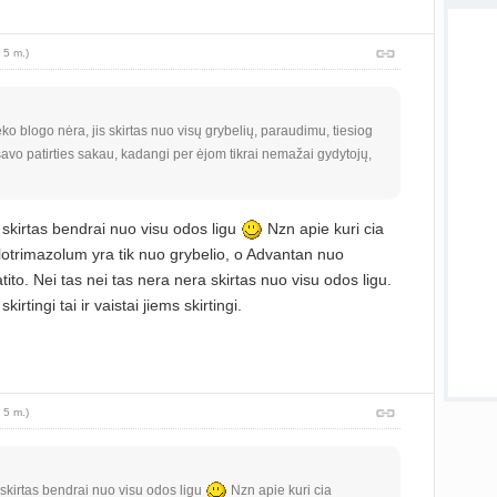
atnauji
 5 m.)
atnauji
ko blogo nėra, jis skirtas nuo visų grybelių, paraudimu, tiesiog
Visos
savo patirties sakau, kadangi per ėjom tikrai nemažai gydytojų,
 skirtas bendrai nuo visu odos ligu
Nzn apie kuri cia
Clotrimazolum yra tik nuo grybelio, o Advantan nuo
to. Nei tas nei tas nera nera skirtas nuo visu odos ligu.
kirtingi tai ir vaistai jiems skirtingi.
 5 m.)
 skirtas bendrai nuo visu odos ligu
Nzn apie kuri cia