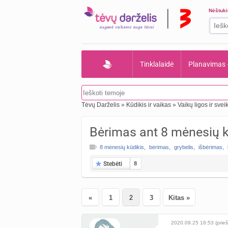
Nėštuk
Tinklalaidė
Planavimas
Tėvų Darželis
»
Kūdikis ir vaikas
»
Vaikų ligos ir svei
Bėrimas ant 8 mėnesių kū
8 mėnesių kūdikis
,
bėrimas
,
grybelis
,
išbėrimas
,
Stebėti
8
«
1
2
3
Kitas »
2020.09.25 16:53 (prieš