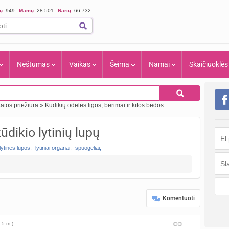
ių:
949
Mamų:
28.501
Narių:
66.732
Nėštumas
Vaikas
Šeima
Namai
Skaičiuoklės
katos priežiūra
»
Kūdikių odelės ligos, bėrimai ir kitos bėdos
dikio lytinių lupų
lytinės lūpos
,
lytiniai organai
,
spuogeliai
,
Komentuoti
 5 m.)