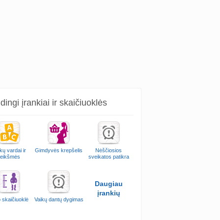
ingi įrankiai ir skaičiuoklės
kų vardai ir
Gimdyvės krepšelis
Nėščiosios
reikšmės
sveikatos patikra
Daugiau
įrankių
 skaičiuoklė
Vaikų dantų dygimas