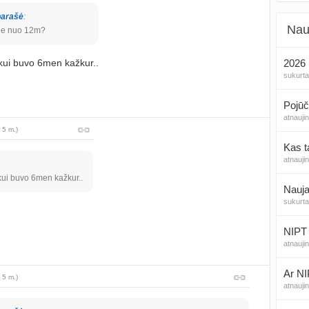
parašė
:
Nau
ne nuo 12m?
kui buvo 6men kažkur..
2026 
sukurt
Pojūč
atnauji
 5 m.)
Kas t
atnauji
kui buvo 6men kažkur..
Nauja
sukurt
NIPT 
atnauji
Ar NI
 5 m.)
atnauji