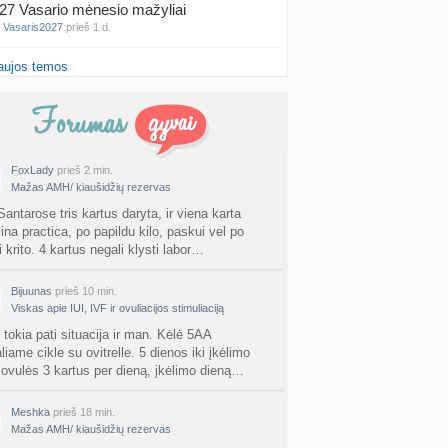
27 Vasario mėnesio mažyliai
a
Vasaris2027
prieš 1 d.
aujos temos
atologai Šiauliuose (2)
a
Ingri2tii
prieš 1 d.
u valymas
a
siksnyteee
prieš 1 d.
FoxLady
prieš 2 min.
Mažas AMH/ kiaušidžių rezervas
tis Šklėrius
nta
gerdinas
prieš 1 d.
Santarose tris kartus daryta, ir viena karta
ina practica, po papildu kilo, paskui vel po
i krito. 4 kartus negali klysti labor…
vo mėnesio dvyniai
a
AgnieskaAdele
prieš 2 d.
Bijuunas
prieš 10 min.
Viskas apie IUI, IVF ir ovuliacijos stimuliaciją
is Jonas
nta
linikea223
prieš 2 d.
 tokia pati situacija ir man. Kėlė 5AA
liame cikle su ovitrelle. 5 dienos iki įkėlimo
 ovulės 3 kartus per dieną, įkėlimo dieną…
rfo mokyklos
a
babarikė
prieš 2 d.
Meshka
prieš 18 min.
Mažas AMH/ kiaušidžių rezervas
ausi, rečiausi berniukų vardai :)