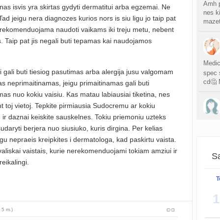
atnauji
Amh p
nas isvis yra skirtas gydyti dermatitui arba egzemai. Ne
nes ki
 Tad jeigu nera diagnozes kurios nors is siu ligu jo taip pat
mazet
Crino
erekomenduojama naudoti vaikams iki treju metu, nebent
atnauji
. Taip pat jis negali buti tepamas kai naudojamos
Persp
Medic
sukurt
i gali buti tiesiog pasutimas arba alergija jusu valgomam
spec 
cd🤔 
as neprimaitinamas, jeigu primaitinamas gali buti
sukurt
mas nuo kokiu vaisiu. Kas matau labiausiai tiketina, nes
 toj vietoj. Tepkite pirmiausia Sudocremu ar kokiu
S
u ir daznai keiskite sauskelnes. Tokiu priemoniu uzteks
atnauji
Sveik
sudaryti berjera nuo siusiuko, kuris dirgina. Per kelias
gu nepraeis kreipkites i dermatologa, kad paskirtu vaista.
Gijim
valiskai vaistais, kurie nerekomenduojami tokiam amziui ir
atnauji
Sa
reikalingi.
Taip
Ž
T
atnauji
1
 5 m.)
sukurt