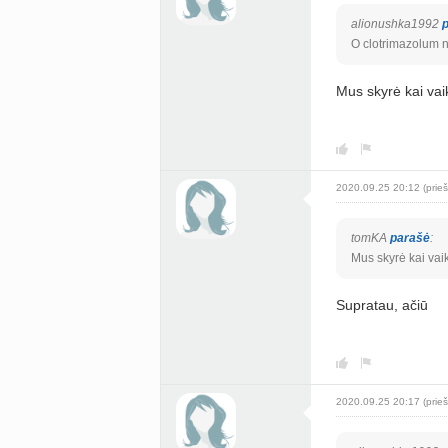
alionushka1992
O clotrimazolum 
Mus skyrė kai vai
2020.09.25 20:12 (prieš
tomKA
parašė
:
Mus skyrė kai vai
Supratau, ačiū
2020.09.25 20:17 (prieš