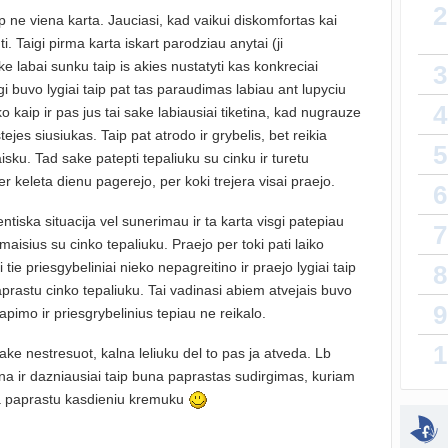
2
p ne viena karta. Jauciasi, kad vaikui diskomfortas kai
Da
uti. Taigi pirma karta iskart parodziau anytai (ji
atnauji
e labai sunku taip is akies nustatyti kas konkreciai
3
i buvo lygiai taip pat tas paraudimas labiau ant lupyciu
lytin
4
sukurt
o kaip ir pas jus tai sake labiausiai tiketina, kad nugrauze
ejes siusiukas. Taip pat atrodo ir grybelis, bet reikia
5
T
isku. Tad sake patepti tepaliuku su cinku ir turetu
atnauji
r keleta dienu pagerejo, per koki trejera visai praejo.
6
vaiko
entiska situacija vel sunerimau ir ta karta visgi patepiau
7
sukurt
maisius su cinko tepaliuku. Praejo per toki pati laiko
 tie priesgybeliniai nieko nepagreitino ir praejo lygiai taip
8
Priva
aprastu cinko tepaliuku. Tai vadinasi abiem atvejais buvo
sukurt
9
pimo ir priesgrybelinius tepiau ne reikalo.
1
ake nestresuot, kalna leliuku del to pas ja atveda. Lb
sukurt
a ir dazniausiai taip buna paprastas sudirgimas, kuriam
Kaip 
a paprastu kasdieniu kremuku
atnauji