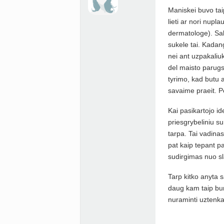
Maniskei buvo tai
lieti ar nori nupla
dermatologe). Sak
sukele tai. Kadang
nei ant uzpakaliuk
del maisto parugst
tyrimo, kad butu a
savaime praeit. Pe
Kai pasikartojo id
priesgrybeliniu su
tarpa. Tai vadinasi
pat kaip tepant p
sudirgimas nuo sla
Tarp kitko anyta s
daug kam taip bun
nuraminti uztenk