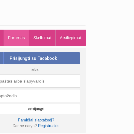
Forumas
Skelbimai
Atsiliepimai
Prisijungti su Facebook
arba
Prisijungti
Pamiršai slaptažodį?
Dar ne narys?
Registruokis