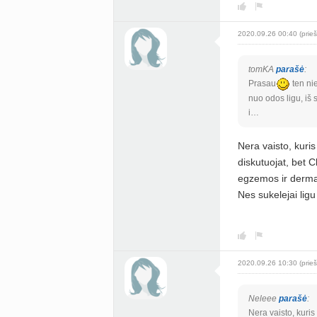
2020.09.26 00:40 (prieš
tomKA
parašė
:
Prasau
ten nie
nuo odos ligu, iš 
i…
Nera vaisto, kuris
diskutuojat, bet 
egzemos ir dermati
Nes sukelejai ligu s
2020.09.26 10:30 (prieš
Neleee
parašė
:
Nera vaisto, kuris