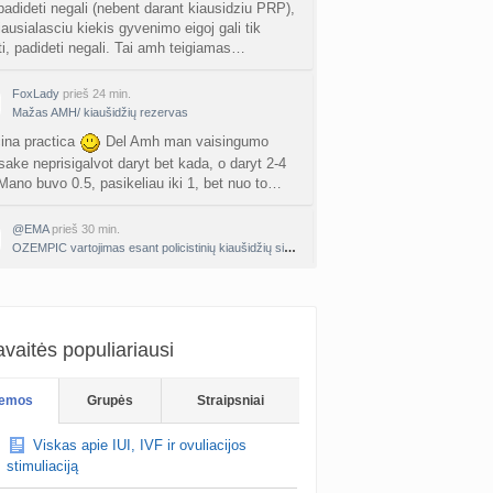
nta
adideti negali (nebent darant kiausidziu PRP),
Nerea
prieš 2 d.
ausialasciu kiekis gyvenimo eigoj gali tik
i, padideti negali. Tai amh teigiamas…
ne gelio (progesterono) naudojimas
nta
Agne.baronaite
prieš 2 d.
FoxLady
prieš 24 min.
Mažas AMH/ kiaušidžių rezervas
ėjimas dėl pardavėjo „Mantvis“
ina practica
Del Amh man vaisingumo
a
Soliaris73
prieš 2 d.
sake neprisigalvot daryt bet kada, o daryt 2-4
Mano buvo 0.5, pasikeliau iki 1, bet nuo to…
Kaip renkatės vaikų vardus: reikšmė, skambesys ar šeimos tradicija? (4)
a
TD asistentė
prieš 3 d.
@EMA
prieš 30 min.
OZEMPIC vartojimas esant policistinių kiaušidžių sindromui
kydliaukės hipotirozė ir nėštumas (+3)
nta
i.del Oz,turiu, rašyti asmeniškai
Šviesa777
prieš 3 d.
as po hemorojaus operacijos
Lashesblue
prieš 40 min.
OZEMPIC vartojimas esant policistinių kiaušidžių sindromui
nta
Rasa Gal
prieš 3 d.
vaitės populiariausi
PV (žmogaus papilomos virusas) (+3)
emos
Grupės
Straipsniai
nta
Svaja1234
prieš 3 d.
Viskas apie IUI, IVF ir ovuliacijos
Koks vienas kasdienis šeimos įprotis labiausiai pasiteisino? (2)
stimuliaciją
a
TD asistentė
prieš 4 d.