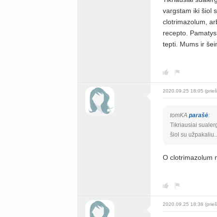
vargstam iki šiol 
clotrimazolum, ar
recepto. Pamatysit
tepti. Mums ir še
2020.09.25 18:05 (prieš
tomKA
parašė
:
Tikriausiai sualer
šiol su užpakaliu.
O clotrimazolum
2020.09.25 18:38 (prieš