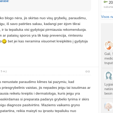
parašė
:
20
sukurt
Visos n
Traum
ko blogo nėra, jis skirtas nuo visų grybelių, paraudimu,
sukurt
igu, iš savo patirties sakau, kadangi per ėjom tikrai
 ir ta tepaliuka visi gydytojai pirmiausia rekomenduoja.
Čakr
ar pataisų sporos yra tik kaip prevencija, rimtesniu
sukurt
o
bet jei kas neramina visuomet kreipkitės į gydytoja
Kęstu
atnauji
Gali, 
medic
truput
Ko
sukurt
 5 m.)
Anuž
s nenustate paraudimo kilmes tai pazymiu, kad
atnauji
Lygiai
priesgrybelinis vaistas, jis nepades jeigu tai issutimas ar
natūra
iausia reiketu kreiptis i dermatologa, kuris jeigu yra
besin
Valdo
paskirdamas si preparata padarys grybelio tyrima ir skirs
sukurt
 jeigu diagnoze pasitvirtins. Maziems vaikams gryno
Graži
patartina, reikia maisyti su iprastu tepaliuku nuo