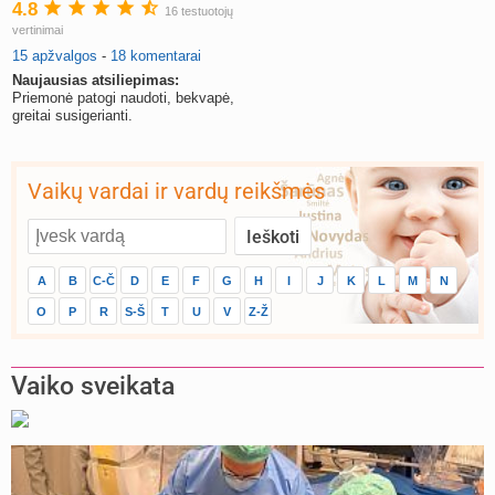
4.8
16 testuotojų
vertinimai
15 apžvalgos
-
18 komentarai
Naujausias atsiliepimas:
Priemonė patogi naudoti, bekvapė,
greitai susigerianti.
Vaikų vardai ir vardų reikšmės
A
B
C-Č
D
E
F
G
H
I
J
K
L
M
N
O
P
R
S-Š
T
U
V
Z-Ž
Vaiko sveikata