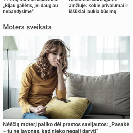
„Bijau gailėtis, jei daugiau
amžiuje: kokie privalumai ir
nebandysime“
iššūkiai laukia būsimų
mamų?
Moters sveikata
Nėščią moterį paliko dėl prastos savijautos: „Pasakė
– tu ne lavonas, kad nieko negali daryti“