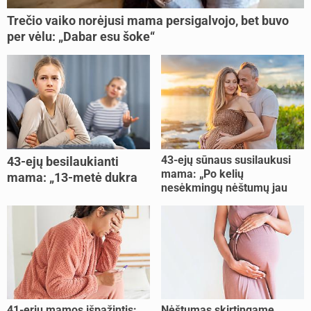
Trečio vaiko norėjusi mama persigalvojo, bet buvo
per vėlu: „Dabar esu šoke“
43-ejų sūnaus susilaukusi
43-ejų besilaukianti
mama: „Po kelių
mama: „13-metė dukra
nesėkmingų nėštumų jau
pasakė, kad ją išdaviau“
buvome praradę viltį“
41-erių mamos išpažintis:
Nėštumas skirtingame