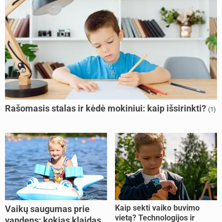
Rašomasis stalas ir kėdė mokiniui: kaip išsirinkti?
(1)
Kaip sekti vaiko buvimo
Vaikų saugumas prie
vietą? Technologijos ir
vandens: kokias klaidas