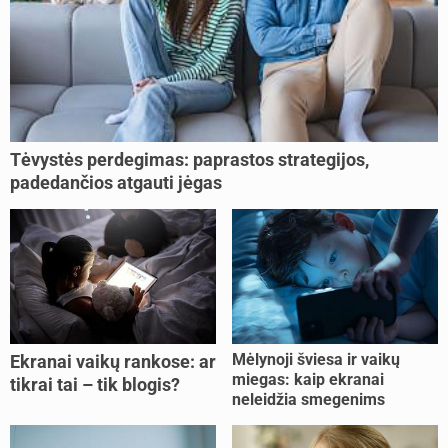
Tėvystės perdegimas: paprastos strategijos,
padedančios atgauti jėgas
Mėlynoji šviesa ir vaikų
Ekranai vaikų rankose: ar
miegas: kaip ekranai
tikrai tai – tik blogis?
neleidžia smegenims
pailsėti?