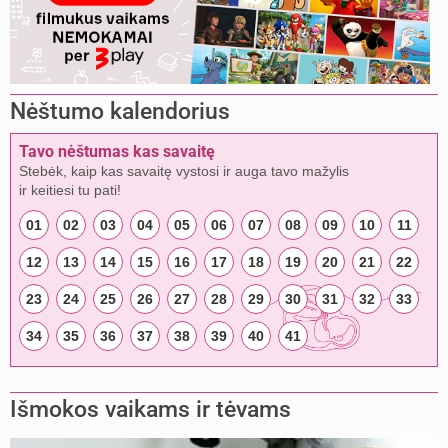
Nėštumo kalendorius
Tavo nėštumas kas savaitę
Stebėk, kaip kas savaitę vystosi ir auga tavo mažylis
ir keitiesi tu pati!
01
02
03
04
05
06
07
08
09
10
11
12
13
14
15
16
17
18
19
20
21
22
23
24
25
26
27
28
29
30
31
32
33
34
35
36
37
38
39
40
41
Išmokos vaikams ir tėvams