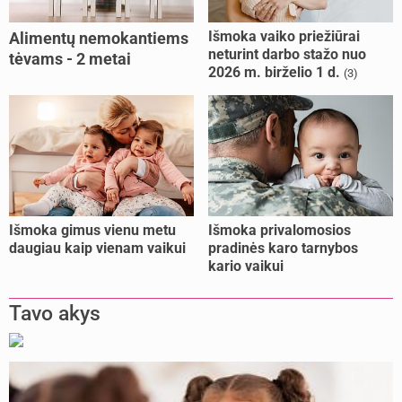
Išmoka vaiko priežiūrai
Alimentų nemokantiems
neturint darbo stažo nuo
tėvams - 2 metai
2026 m. birželio 1 d.
(3)
kalėjimo
Išmoka gimus vienu metu
Išmoka privalomosios
daugiau kaip vienam vaikui
pradinės karo tarnybos
kario vaikui
Tavo akys