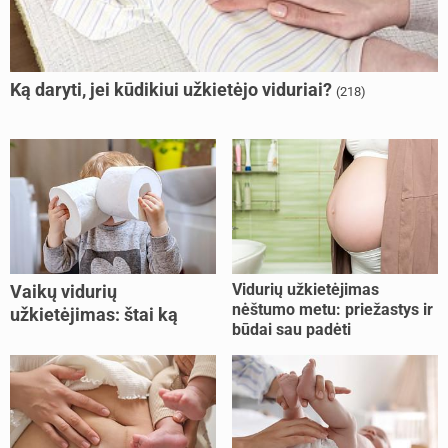
Ką daryti, jei kūdikiui užkietėjo viduriai?
(218)
Vidurių užkietėjimas
Vaikų vidurių
nėštumo metu: priežastys ir
užkietėjimas: štai ką
būdai sau padėti
daryti