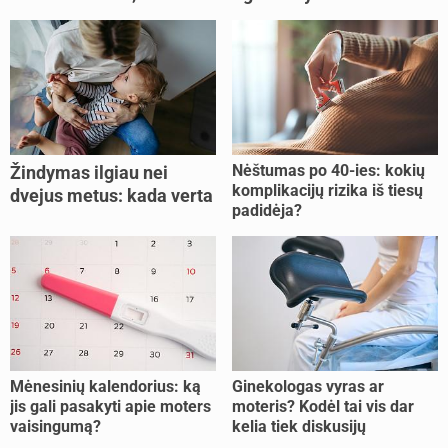
Nėštumas po 40-ies: kokių
Žindymas ilgiau nei
komplikacijų rizika iš tiesų
dvejus metus: kada verta
padidėja?
tęsti, o kada metas
nujunkyti?
Mėnesinių kalendorius: ką
Ginekologas vyras ar
jis gali pasakyti apie moters
moteris? Kodėl tai vis dar
vaisingumą?
kelia tiek diskusijų