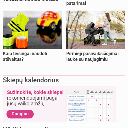
patarimai
dažniausiai daro tėvai?
Kaip teisingai naudoti
Pirmieji pasivaikščiojimai
atšvaitus?
lauke su naujagimiu
Skiepų kalendorius