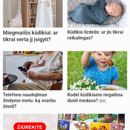
Kūdikio lizdelis: ar jis tikrai
Miegmaišis kūdikiui: ar
reikalingas?
tikrai verta jį įsigyti?
Telefono naudojimas
Kodėl kūdikiams negalima
žindymo metu: ką svarbu
duoti medaus?
(82)
žinoti?