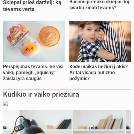
Būsimo pirmoko skiepai: ką
Skiepai prieš darželį: ką
svarbu žinoti tėvams?
tėvams verta
pasitikrinti?
Perspėjimas tėvams: ne visi
Kodėl vaikas nežiūri į akis?
vaikų pamėgti „Squishy“
Ar tai visada autizmo
žaislai yra saugūs
požymis?
Kūdikio ir vaiko priežiūra