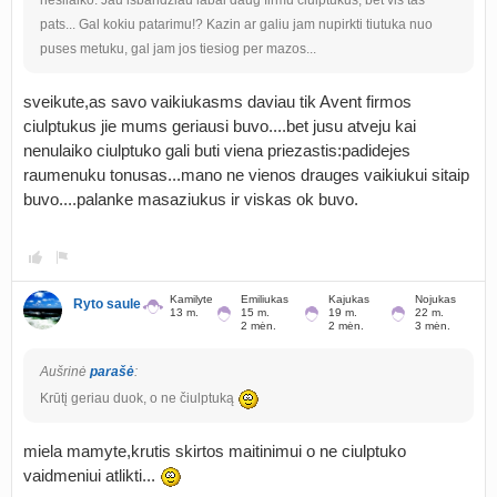
nesilaiko. Jau isbandziau labai daug firmu ciulptukus, bet vis tas
pats... Gal kokiu patarimu!? Kazin ar galiu jam nupirkti tiutuka nuo
puses metuku, gal jam jos tiesiog per mazos...
sveikute,as savo vaikiukasms daviau tik Avent firmos
ciulptukus jie mums geriausi buvo....bet jusu atveju kai
nenulaiko ciulptuko gali buti viena priezastis:padidejes
raumenuku tonusas...mano ne vienos drauges vaikiukui sitaip
buvo....palanke masaziukus ir viskas ok buvo.
Kamilyte
Emiliukas
Kajukas
Nojukas
Ryto saule
13 m.
15 m.
19 m.
22 m.
2 mėn.
2 mėn.
3 mėn.
Aušrinė
parašė
:
Krūtį geriau duok, o ne čiulptuką
miela mamyte,krutis skirtos maitinimui o ne ciulptuko
vaidmeniui atlikti...