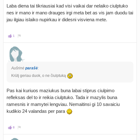
Laba diena tai tikriausiai kad visi vaikai dar nelaiko ciulptuko
nes ir mano ir mano drauges irgi meta bet as vis jam duodu tai
jau ilgiau islaiko nupirkau ir didesni visviena mete.
1
Aušrinė
parašė
:
Krūtį geriau duok, o ne čiulptuką
Pas kai kuriuos maziukus buna labai stiprus ciulpimo
refleksas del to ir reikia ciulptuko. Tada ir mazylis buna
ramesnis ir mamytei lengviau. Nemaitinsi gi 10 savaiciu
kudikio 24 valandas per para
8