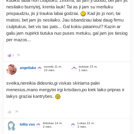
kudikis labai nori ciulptuko, zinoma, as jam ji duodu, bet jam jis
nesilaiko burnytej, krenta lauk! Tai as ji jam su merliuku
prispaudziu, jis ji traukia labai godziai.
Kad jis jo nori, tai
matosi, bet jam jis nesilaiko. Jau isbandziau labai daug firmu
ciulptukus, bet vis tas pats... Gal kokiu patarimu!? Kazin ar
galiu jam nupirkti tiutuka nuo puses metuku, gal jam jos tiesiog
per mazos...
1
sunelis 11 m.
dukryte 15 m.
angeliuke
10 mėn.
1 mėn.
sveika,nereikia didesnio,gi viskas skiriama palei
menesius,mano mergytei irgi krisdavo,po kiek laiko pripras ir
laikys graziai kantrybes.
Aidukas 14 m.
Lukas 22 m.
lolita vas
3 mėn.
3 mėn.