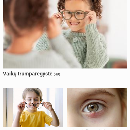
Vaikų trumparegystė
(49)