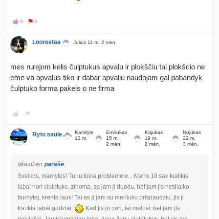
9
4
Looreetaa
Julius 11 m. 2 mėn.
mes rurejom kelis čulptukus apvalu ir plokščiu tai plokšcio ne
eme va apvalus tiko ir dabar apvaliu naudojam gal pabandyk
čulptuko forma pakeis o ne firma
Kamilyte
Emiliukas
Kajukas
Nojukas
Ryto saule
13 m.
15 m.
19 m.
22 m.
2 mėn.
2 mėn.
3 mėn.
gkamberr
parašė
:
Sveikos, mamytes! Turiu tokia problemele... Mano 10 sav kudikis
labai nori ciulptuko, zinoma, as jam ji duodu, bet jam jis nesilaiko
burnytej, krenta lauk! Tai as ji jam su merliuku prispaudziu, jis ji
traukia labai godziai.
Kad jis jo nori, tai matosi, bet jam jis