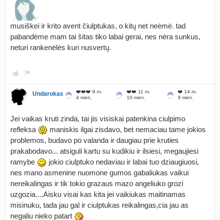
musiškei ir krito avent čiulptukas, o kitų net neėmė. tad
pabandėme mam tai šitas tiko labai gerai, nes nėra sunkus,
neturi rankenėlės kuri nusvertų.
❤️❤️❤️ 9 m.
❤️❤️ 11 m.
❤️ 14 m.
Undarokas
4 mėn.
10 mėn.
9 mėn.
Jei vaikas kruti zinda, tai jis visiskai patenkina ciulpimo
refleksa
maniskis ilgai zisdavo, bet nemaciau tame jokios
problemos, budavo po valanda ir daugiau prie kruties
prakabodavo... atsiguli kartu su kudikiu ir ilsiesi, megaujiesi
ramybe
jokio ciulptuko nedaviau ir labai tuo dziaugiuosi,
nes mano asmenine nuomone gumos gabaliukas vaikui
nereikalingas ir tik tokio grazaus mazo angeliuko grozi
uzgozia....Aisku visai kas kita jei vaikiukas maitinamas
misinuku, tada jau gal ir ciulptukas reikalingas,cia jau as
negaliu nieko patart