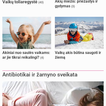
Akių miežis: priežastys ir
Vaikų toliaregystė
(43)
gydymas
(3)
Akiniai nuo saulės vaikams:
Vaikų akis būtina saugoti ir
ar jie tikrai reikalingi?
žiemą
(4)
Antibiotikai ir žarnyno sveikata