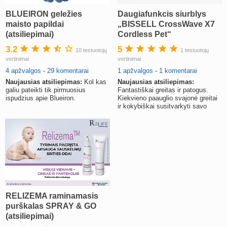
BLUEIRON geležies
Daugiafunkcis siurblys
maisto papildai
„BISSELL CrossWave X7
(atsiliepimai)
Cordless Pet“
3.2
5
10 testuotojų
1 testuotojų
vertinimai
vertinimai
4 apžvalgos
-
29 komentarai
1 apžvalgos
-
1 komentarai
Naujausias atsiliepimas:
Kol kas
Naujausias atsiliepimas:
galiu pateikti tik pirmuosius
Fantastiškai greitas ir patogus.
ispudzius apie Blueiron.
Kiekvieno paauglio svajonė greitai
ir kokybiškai susitvarkyti savo
kambarį, kad mama atstotų.
RELIZEMA raminamasis
purškalas SPRAY & GO
(atsiliepimai)