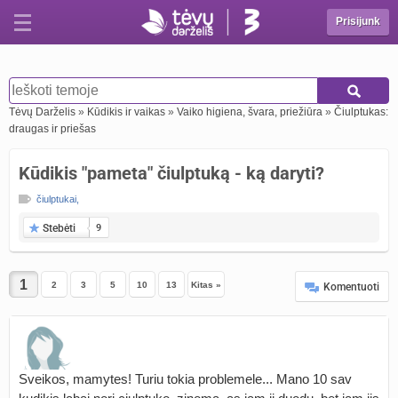
Prisijunk
Tėvų Darželis
»
Kūdikis ir vaikas
»
Vaiko higiena, švara, priežiūra
»
Čiulptukas:
draugas ir priešas
Kūdikis "pameta" čiulptuką - ką daryti?
čiulptukai
,
Stebėti
9
2
3
5
10
13
Kitas »
Komentuoti
Sveikos, mamytes! Turiu tokia problemele... Mano 10 sav