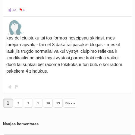
12
4
kas del ciulptuku tai tos formos neseipsau skiriasi. mes
turejom apvalu - tai net 3 dakatrai pasake- blogas - meskit
lauk,jis trugdo normaliai vaikui vystyti ciulpimo refleksa ir
zandikaulis netaisiklingai vystosi,parode koki reikia vaikui
duoti tai sunkiai bet radome tokikoks ir turi buti. o kol radom
pakeitem 4 zindukus.
2
3
5
10
13
Kitas »
Naujas komentaras