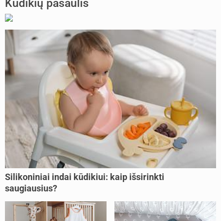
Kūdikių pasaulis
Silikoniniai indai kūdikiui: kaip išsirinkti
saugiausius?