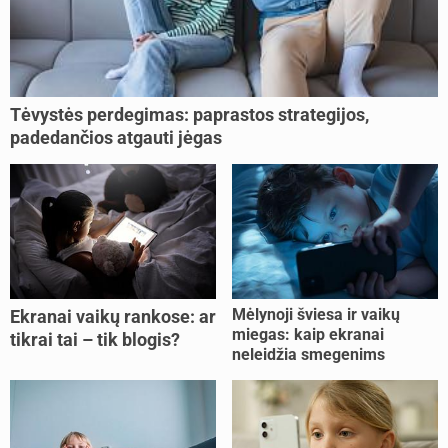
Tėvystės perdegimas: paprastos strategijos,
padedančios atgauti jėgas
Mėlynoji šviesa ir vaikų
Ekranai vaikų rankose: ar
miegas: kaip ekranai
tikrai tai – tik blogis?
neleidžia smegenims
pailsėti?