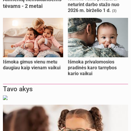
neturint darbo stažo nuo
tėvams - 2 metai
2026 m. birželio 1 d.
(3)
kalėjimo
Išmoka gimus vienu metu
Išmoka privalomosios
daugiau kaip vienam vaikui
pradinės karo tarnybos
kario vaikui
Tavo akys