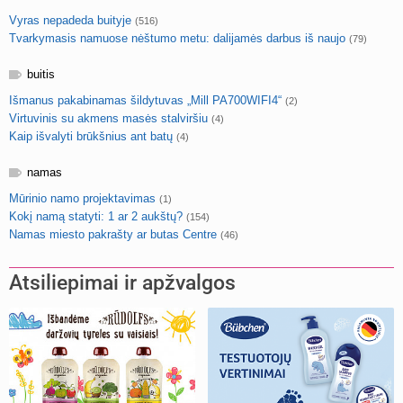
Vyras nepadeda buityje
(516)
Tvarkymasis namuose nėštumo metu: dalijamės darbus iš naujo
(79)
buitis
Išmanus pakabinamas šildytuvas „Mill PA700WIFI4“
(2)
Virtuvinis su akmens masės stalviršiu
(4)
Kaip išvalyti brūkšnius ant batų
(4)
namas
Mūrinio namo projektavimas
(1)
Kokį namą statyti: 1 ar 2 aukštų?
(154)
Namas miesto pakrašty ar butas Centre
(46)
Atsiliepimai ir apžvalgos