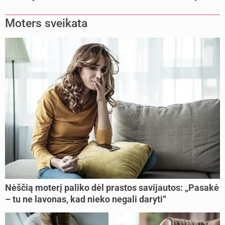
mamų?
Moters sveikata
Nėščią moterį paliko dėl prastos savijautos: „Pasakė
– tu ne lavonas, kad nieko negali daryti“