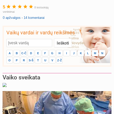
5
8 testuotojų
vertinimai
0 apžvalgos
-
14 komentarai
Vaikų vardai ir vardų reikšmės
A
B
C-Č
D
E
F
G
H
I
J
K
L
M
N
O
P
R
S-Š
T
U
V
Z-Ž
Vaiko sveikata