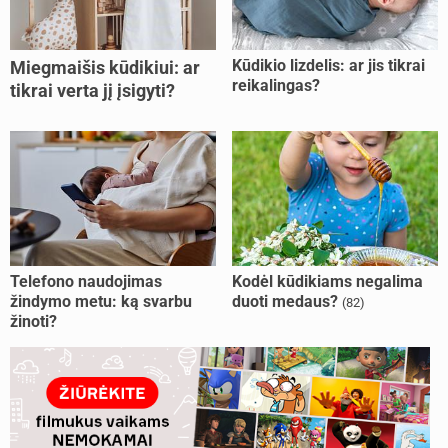
Kūdikio lizdelis: ar jis tikrai
Miegmaišis kūdikiui: ar
reikalingas?
tikrai verta jį įsigyti?
Telefono naudojimas
Kodėl kūdikiams negalima
žindymo metu: ką svarbu
duoti medaus?
(82)
žinoti?