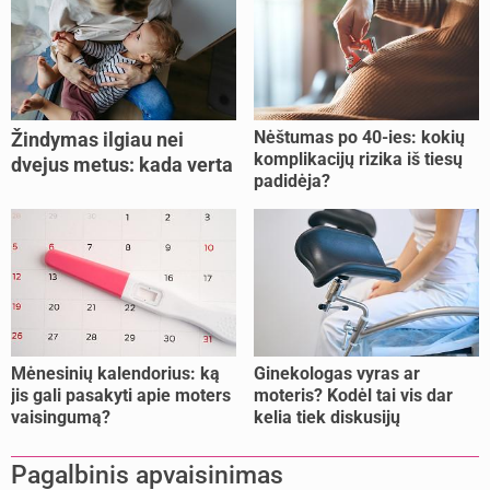
Nėštumas po 40-ies: kokių
Žindymas ilgiau nei
komplikacijų rizika iš tiesų
dvejus metus: kada verta
padidėja?
tęsti, o kada metas
nujunkyti?
Mėnesinių kalendorius: ką
Ginekologas vyras ar
jis gali pasakyti apie moters
moteris? Kodėl tai vis dar
vaisingumą?
kelia tiek diskusijų
Pagalbinis apvaisinimas