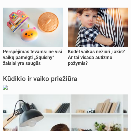
pasitikrinti?
Perspėjimas tėvams: ne visi
Kodėl vaikas nežiūri į akis?
vaikų pamėgti „Squishy“
Ar tai visada autizmo
žaislai yra saugūs
požymis?
Kūdikio ir vaiko priežiūra