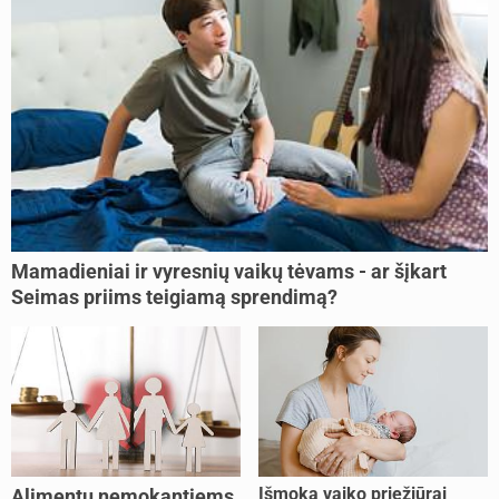
Mamadieniai ir vyresnių vaikų tėvams - ar šįkart
Seimas priims teigiamą sprendimą?
Išmoka vaiko priežiūrai
Alimentų nemokantiems