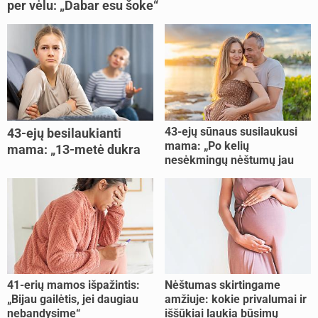
per vėlu: „Dabar esu šoke“
43-ejų sūnaus susilaukusi
43-ejų besilaukianti
mama: „Po kelių
mama: „13-metė dukra
nesėkmingų nėštumų jau
pasakė, kad ją išdaviau“
buvome praradę viltį“
41-erių mamos išpažintis:
Nėštumas skirtingame
„Bijau gailėtis, jei daugiau
amžiuje: kokie privalumai ir
nebandysime“
iššūkiai laukia būsimų