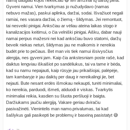
namą daugiau kojos nekelčiau 😅 ten amžinai tų darbų pilna.
Gyveni namui. Vien tvarkymas jo nužudydavo (namas
nebuvo mažas), paskui aplinka, daržai, sodai. Išvažiuot negali
ramiai, nes vasara daržiai, o žiemą - šildymas. Jei remontuot,
tai nesveiki pinigai. Anksčiau ar vėliau ateina laikas stogo ir
kanalizacijos keitimui, o čia velniški pinigai. Aišku, dabar nauji
namai perpus mažesni nei kad anksčiau buvo statomi, daržų
beveik niekas neturi, šildymas jau ne malkomis ir nereikia
budėt prie to pečiaus. Bet man vis tiek namui išsivysčius
alergija, nes gyveni jam. Kaip čia ankstesniam poste rašė, kad
daiktus lengviau iškaišiot po sandėliukus, tai va tame ir bėda,
kad su namu nepajauti, kaip rūsyje jau prikaišiojai, palėpėje,
tam kambaryje ir jau daiktų per daug ir nereikalingi jie, bet
nejauti. Bute nesant erdės išmokau nekaupti, turėti minimaliai,
ko nereikia, parduodi, išmeti, atiduodi ir viskas. Tvarkytis
minimaliai reikia, kasdien su šluota peršluoji ir baigta.
Daržiukams jaučiu alergiją. Vakare geriau dviračiu
pasivažinėti. Vienintelis man namo.privalumas, tai kad
šašlykus gali pasikepti be problemų ir baseiną pasistatyt 😅