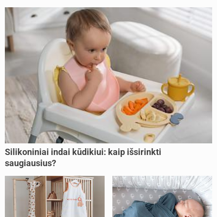
Silikoniniai indai kūdikiui: kaip išsirinkti
saugiausius?