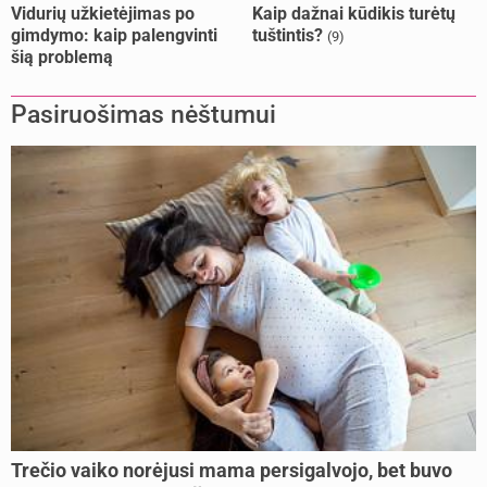
Vidurių užkietėjimas po
Kaip dažnai kūdikis turėtų
gimdymo: kaip palengvinti
tuštintis?
(9)
šią problemą
Pasiruošimas nėštumui
Trečio vaiko norėjusi mama persigalvojo, bet buvo