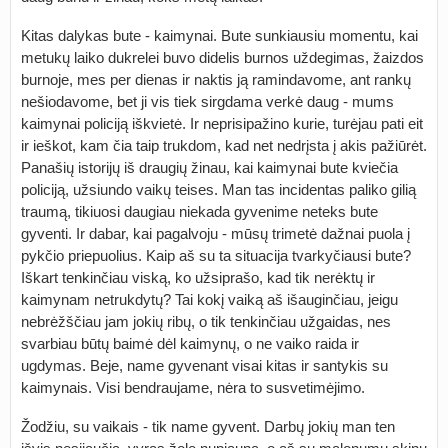
Kitas dalykas bute - kaimynai. Bute sunkiausiu momentu, kai
metukų laiko dukrelei buvo didelis burnos uždegimas, žaizdos
burnoje, mes per dienas ir naktis ją ramindavome, ant rankų
nešiodavome, bet ji vis tiek sirgdama verkė daug - mums
kaimynai policiją iškvietė. Ir neprisipažino kurie, turėjau pati eit
ir ieškot, kam čia taip trukdom, kad net nedrįsta į akis pažiūrėt.
Panašių istorijų iš draugių žinau, kai kaimynai bute kviečia
policiją, užsiundo vaikų teises. Man tas incidentas paliko gilią
traumą, tikiuosi daugiau niekada gyvenime neteks bute
gyventi. Ir dabar, kai pagalvoju - mūsų trimetė dažnai puola į
pykčio priepuolius. Kaip aš su ta situacija tvarkyčiausi bute?
Iškart tenkinčiau viską, ko užsiprašo, kad tik nerėktų ir
kaimynam netrukdytų? Tai kokį vaiką aš išauginčiau, jeigu
nebrėžščiau jam jokių ribų, o tik tenkinčiau užgaidas, nes
svarbiau būtų baimė dėl kaimynų, o ne vaiko raida ir
ugdymas. Beje, name gyvenant visai kitas ir santykis su
kaimynais. Visi bendraujame, nėra to susvetimėjimo.
Žodžiu, su vaikais - tik name gyvent. Darbų jokių man ten