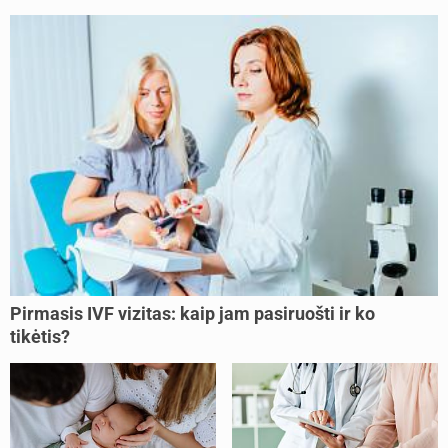
Pirmasis IVF vizitas: kaip jam pasiruošti ir ko
tikėtis?