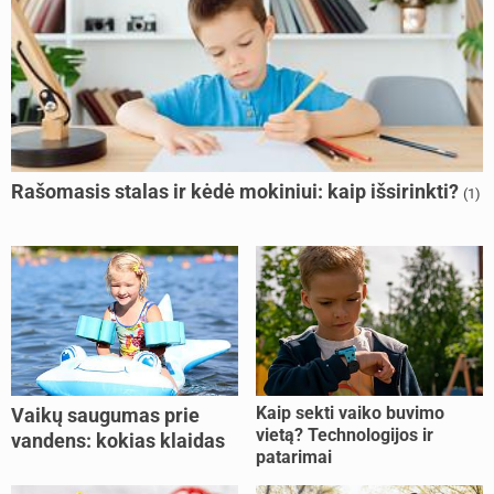
Rašomasis stalas ir kėdė mokiniui: kaip išsirinkti?
(1)
Kaip sekti vaiko buvimo
Vaikų saugumas prie
vietą? Technologijos ir
vandens: kokias klaidas
patarimai
dažniausiai daro tėvai?