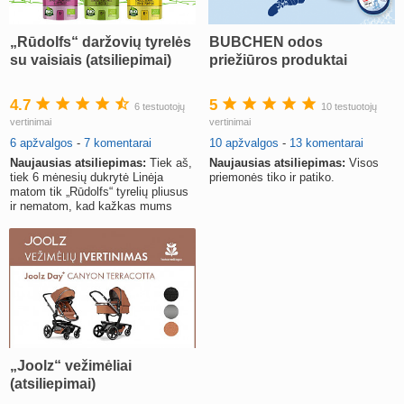
„Rūdolfs“ daržovių tyrelės
BUBCHEN odos
su vaisiais (atsiliepimai)
priežiūros produktai
4.7
5
6 testuotojų
10 testuotojų
vertinimai
vertinimai
6 apžvalgos
-
7 komentarai
10 apžvalgos
-
13 komentarai
Naujausias atsiliepimas:
Tiek aš,
Naujausias atsiliepimas:
Visos
tiek 6 mėnesių dukrytė Linėja
priemonės tiko ir patiko.
matom tik „Rūdolfs“ tyrelių pliusus
ir nematom, kad kažkas mums
netiktų ir nepatiktų.
„Joolz“ vežimėliai
(atsiliepimai)