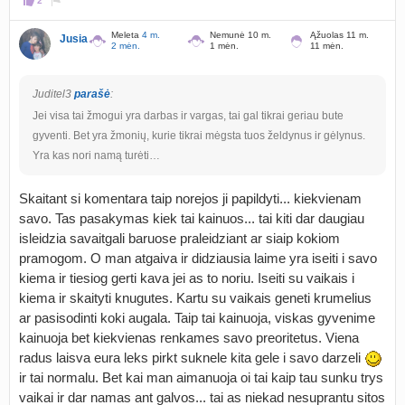
2
Meleta
4 m.
Nemunė 10 m.
Ąžuolas 11 m.
Jusia
2 mėn.
1 mėn.
11 mėn.
Juditel3
parašė
:
Jei visa tai žmogui yra darbas ir vargas, tai gal tikrai geriau bute
gyventi. Bet yra žmonių, kurie tikrai mėgsta tuos želdynus ir gėlynus.
Yra kas nori namą turėti…
Skaitant si komentara taip norejos ji papildyti... kiekvienam
savo. Tas pasakymas kiek tai kainuos... tai kiti dar daugiau
isleidzia savaitgali baruose praleidziant ar siaip kokiom
pramogom. O man atgaiva ir didziausia laime yra iseiti i savo
kiema ir tiesiog gerti kava jei as to noriu. Iseiti su vaikais i
kiema ir skaityti knugutes. Kartu su vaikais geneti krumelius
ar pasisodinti koki augala. Taip tai kainuoja, viskas gyvenime
kainuoja bet kiekvienas renkames savo preoritetus. Viena
radus laisva eura leks pirkt suknele kita gele i savo darzeli
ir tai normalu. Bet kai man aimanuoja oi tai kaip tau sunku trys
vaikai ir dar namas ant galvos... tai as niekad nesuprantu sitos