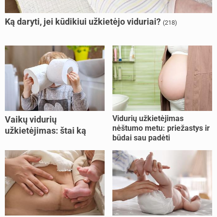
Ką daryti, jei kūdikiui užkietėjo viduriai?
(218)
Vidurių užkietėjimas
Vaikų vidurių
nėštumo metu: priežastys ir
užkietėjimas: štai ką
būdai sau padėti
daryti