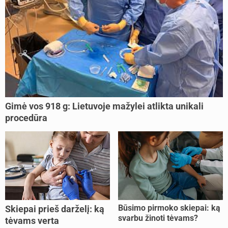
Gimė vos 918 g: Lietuvoje mažylei atlikta unikali
procedūra
Būsimo pirmoko skiepai: ką
Skiepai prieš darželį: ką
svarbu žinoti tėvams?
tėvams verta