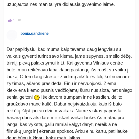
uzuojautos nes man tai yra didIausia gyvenimo laime.
4
ponia.gandriene
Dar papildysiu, kad mums kaip tėvams daug lengviau su
vaikais gyventi turint savo kiemą, jame supynes, smėlio dėžę,
triratį, pievą palakstymui ir t.t. Kai gyvenau Vilniaus centre
bute, man reikėdavo labai daug pastangų išsiruošt su vaiku į
lauką. O ten daug streso - žaidimų aikštelės toli, kol nueinam-
zyzimas, ašaros prasideda. Einu ir nervuojuosi. Žiemą
kiekviena kiemo pusnis vedžiojamų šunų nusisiota, net sniego
seniai geltoni
Išeidavom trumpam ir ne kasdien, dėl to
grauždavo mane kaltė. Dabar neįsivaizduoju, kaip iš buto
reikėtų išlįst jau su dviem vaikais. Name viskas paprasta.
Vasarą duris atsidarėm ir iškart vaikai lauke. Aš matau pro
langą, kas vyksta, galiu ramiai valgyt daryt, nereikia nė
filmukų jungt ir į ekranus spoksot. Arbu einu kartu, pati lauke
daug būnu ir žinau, koks metų laikas.