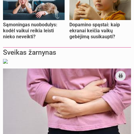
Sąmoningas nuobodulys:
Dopamino spąstai: kaip
kodėl vaikui reikia leisti
ekranai keičia vaikų
nieko neveikti?
gebėjimą susikaupti?
Sveikas žarnynas