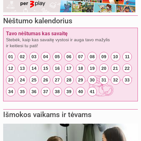
Nėštumo kalendorius
Tavo nėštumas kas savaitę
Stebėk, kaip kas savaitę vystosi ir auga tavo mažylis
ir keitiesi tu pati!
01
02
03
04
05
06
07
08
09
10
11
12
13
14
15
16
17
18
19
20
21
22
23
24
25
26
27
28
29
30
31
32
33
34
35
36
37
38
39
40
41
Išmokos vaikams ir tėvams