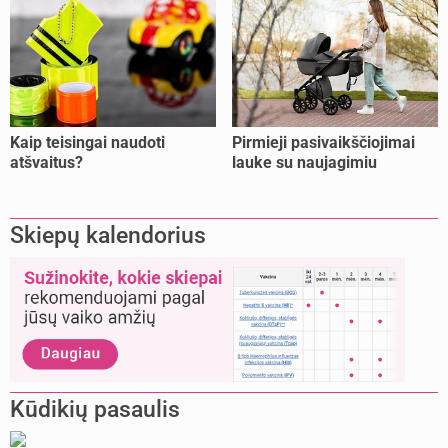
Kaip teisingai naudoti
Pirmieji pasivaikščiojimai
atšvaitus?
lauke su naujagimiu
Skiepų kalendorius
Kūdikių pasaulis