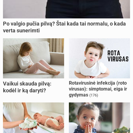
Po valgio pučia pilvą? Štai kada tai normalu, o kada
verta sunerimti
Rotavirusinė infekcija (roto
Vaikui skauda pilvą:
virusas): simptomai, eiga ir
kodėl ir ką daryti?
gydymas
(176)