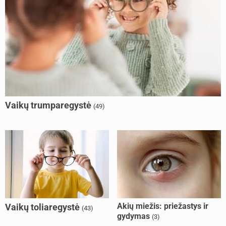
Vaikų trumparegystė
(49)
Akių miežis: priežastys ir
Vaikų toliaregystė
(43)
gydymas
(3)