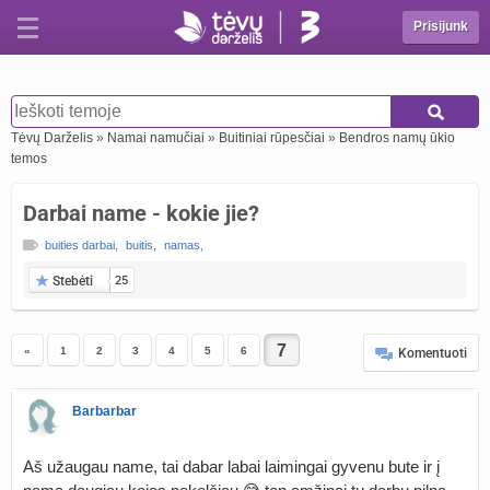
Prisijunk
Tėvų Darželis
»
Namai namučiai
»
Buitiniai rūpesčiai
»
Bendros namų ūkio
temos
Darbai name - kokie jie?
buities darbai
,
buitis
,
namas
,
Stebėti
25
«
1
2
3
4
5
6
Komentuoti
Barbarbar
Aš užaugau name, tai dabar labai laimingai gyvenu bute ir į