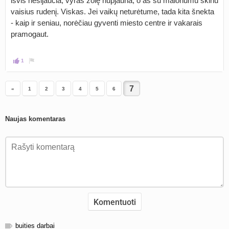
išvis nesijaučia, vyras žolę nupjauna, o aš su malonumu skinu
vaisius rudenį. Viskas. Jei vaikų neturėtume, tada kita šnekta
- kaip ir seniau, norėčiau gyventi miesto centre ir vakarais
pramogaut.
1
«
1
2
3
4
5
6
Naujas komentaras
buities darbai