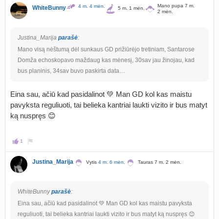
Mano pupa 7 m.
4 m. 4 mėn.
WhiteBunny
5 m. 1 mėn.
2 mėn.
Justina_Marija
parašė
:
Mano visą nėštumą dėl sunkaus GD prižiūrėjo tretiniam, Santarose
Domža echoskopavo maždaug kas mėnesį, 30sav jau žinojau, kad
bus planinis, 34sav buvo paskirta data…
Eina sau, ačiū kad pasidalinot 💚 Man GD kol kas maistu
pavyksta reguliuoti, tai belieka kantriai laukti vizito ir bus matyt
ką nuspręs 😊
1
Justina_Marija
Vytis
4 m. 6 mėn.
Tauras 7 m. 2 mėn.
WhiteBunny
parašė
:
Eina sau, ačiū kad pasidalinot 💚 Man GD kol kas maistu pavyksta
reguliuoti, tai belieka kantriai laukti vizito ir bus matyt ką nuspręs 😊