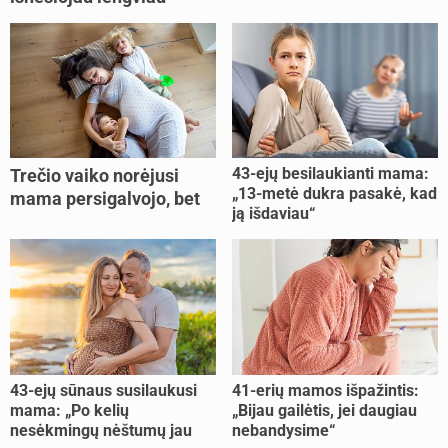
43-ejų besilaukianti mama:
Trečio vaiko norėjusi
„13-metė dukra pasakė, kad
mama persigalvojo, bet
ją išdaviau“
buvo per vėlu: „Dabar esu
šoke“
43-ejų sūnaus susilaukusi
41-erių mamos išpažintis:
mama: „Po kelių
„Bijau gailėtis, jei daugiau
nesėkmingų nėštumų jau
nebandysime“