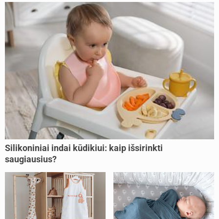
Silikoniniai indai kūdikiui: kaip išsirinkti
saugiausius?