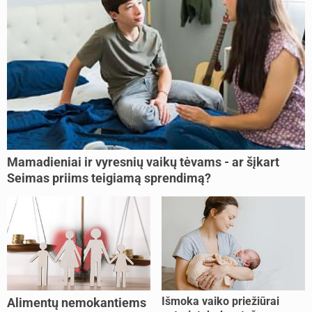
Mamadieniai ir vyresnių vaikų tėvams - ar šįkart
Seimas priims teigiamą sprendimą?
Išmoka vaiko priežiūrai
Alimentų nemokantiems