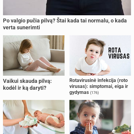
Po valgio pučia pilvą? Štai kada tai normalu, o kada
verta sunerimti
Rotavirusinė infekcija (roto
Vaikui skauda pilvą:
virusas): simptomai, eiga ir
kodėl ir ką daryti?
gydymas
(176)