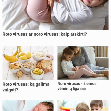
Roto virusas ar noro virusas: kaip atskirti?
Noro virusas - žiemos
Roto virusas: ką galima
vėmimų liga
(50)
valgyti?