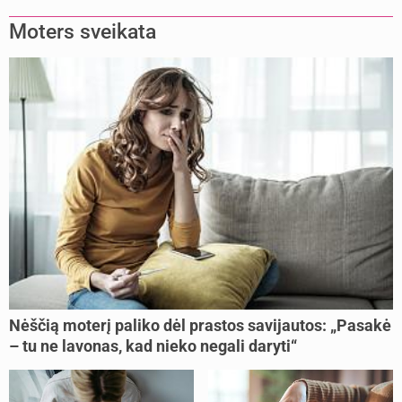
buvome praradę viltį“
Moters sveikata
Nėščią moterį paliko dėl prastos savijautos: „Pasakė
– tu ne lavonas, kad nieko negali daryti“