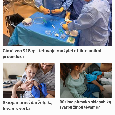
Gimė vos 918 g: Lietuvoje mažylei atlikta unikali
procedūra
Būsimo pirmoko skiepai: ką
Skiepai prieš darželį: ką
svarbu žinoti tėvams?
tėvams verta
pasitikrinti?