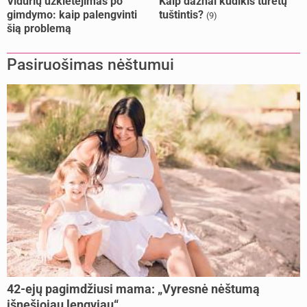
Vidurių užkietėjimas po
Kaip dažnai kūdikis turėtų
gimdymo: kaip palengvinti
tuštintis?
(9)
šią problemą
Pasiruošimas nėštumui
42-ejų pagimdžiusi mama: „Vyresnė nėštumą
išnešiojau lengviau“