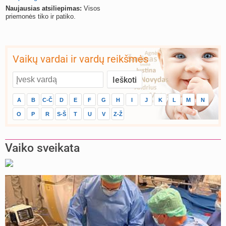
Naujausias atsiliepimas:
Visos
priemonės tiko ir patiko.
Vaikų vardai ir vardų reikšmės
A
B
C-Č
D
E
F
G
H
I
J
K
L
M
N
O
P
R
S-Š
T
U
V
Z-Ž
Vaiko sveikata