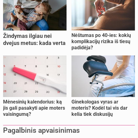
Nėštumas po 40-ies: kokių
Žindymas ilgiau nei
komplikacijų rizika iš tiesų
dvejus metus: kada verta
padidėja?
tęsti, o kada metas
nujunkyti?
Mėnesinių kalendorius: ką
Ginekologas vyras ar
jis gali pasakyti apie moters
moteris? Kodėl tai vis dar
vaisingumą?
kelia tiek diskusijų
Pagalbinis apvaisinimas