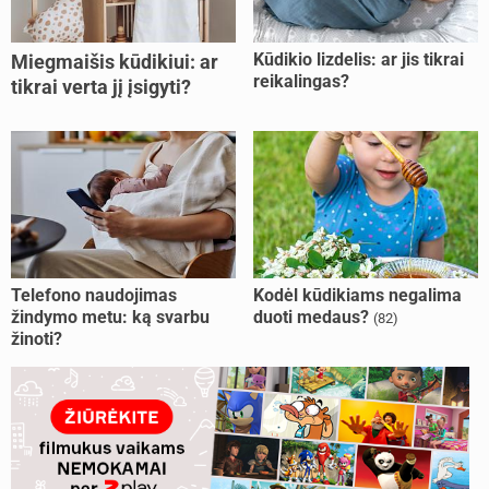
Kūdikio lizdelis: ar jis tikrai
Miegmaišis kūdikiui: ar
reikalingas?
tikrai verta jį įsigyti?
Telefono naudojimas
Kodėl kūdikiams negalima
žindymo metu: ką svarbu
duoti medaus?
(82)
žinoti?