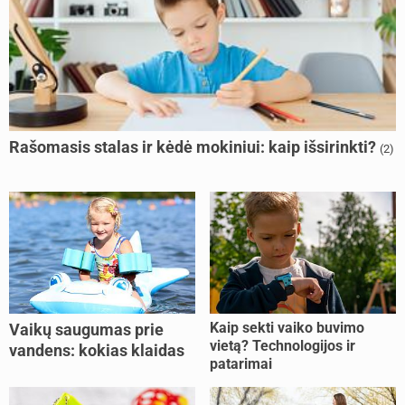
Rašomasis stalas ir kėdė mokiniui: kaip išsirinkti?
(2)
Kaip sekti vaiko buvimo
Vaikų saugumas prie
vietą? Technologijos ir
vandens: kokias klaidas
patarimai
dažniausiai daro tėvai?