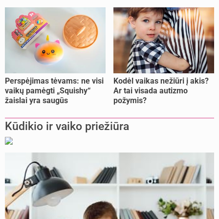
Perspėjimas tėvams: ne visi
Kodėl vaikas nežiūri į akis?
vaikų pamėgti „Squishy“
Ar tai visada autizmo
žaislai yra saugūs
požymis?
Kūdikio ir vaiko priežiūra