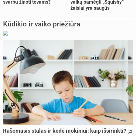
svarbu žinoti tėvams?
vaikų pamėgti „Squishy“
žaislai yra saugūs
Kūdikio ir vaiko priežiūra
Rašomasis stalas ir kėdė mokiniui: kaip išsirinkti?
(2)