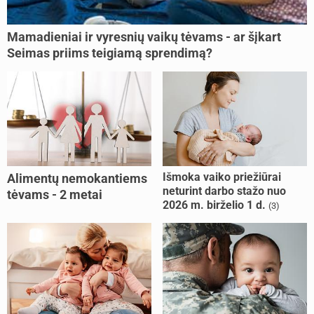
Mamadieniai ir vyresnių vaikų tėvams - ar šįkart
Seimas priims teigiamą sprendimą?
Išmoka vaiko priežiūrai
Alimentų nemokantiems
neturint darbo stažo nuo
tėvams - 2 metai
2026 m. birželio 1 d.
(3)
kalėjimo