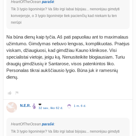
HeartOfTheOcean
parašė
:
Tik 3 lygio ligoninėje? Va šito irgi labai bijojau... nenorėjau gimdyti
konvejeryje, o 3 lygio ligoninėje tiek pacienčių kad niekam tu ten
nerūpi
Na būna dienų kaip tyčia. Aš pati papuoliau ant to maximalaus
užimtumo. Gimdymas nebuvo lengvas, komplikuotas. Praėjus
viskam, džiaugiuosi, kad gimdžiau Kauno klinikose. Visi
specialistai vietoje, jeigu ką. Nenusiteikite blogiausiam. Turiu
draugių gimdžiusių ir Santarose, visos patenkintos liko.
Personalas tikrai aukščiausio lygio. Būna juk ir ramesnių
dienų.
❤️
N.E.R.
1 m. 6 d.
32 sav., liko 62 d.
HeartOfTheOcean
parašė
:
Tik 3 lygio ligoninėje? Va šito irgi labai bijojau... nenorėjau gimdyti