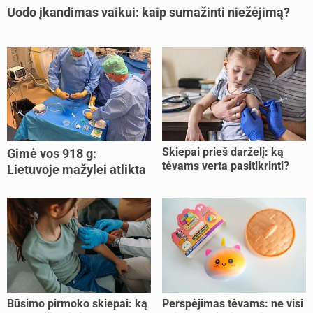
Uodo įkandimas vaikui: kaip sumažinti niežėjimą?
Skiepai prieš darželį: ką
Gimė vos 918 g:
tėvams verta pasitikrinti?
Lietuvoje mažylei atlikta
unikali procedūra
Būsimo pirmoko skiepai: ką
Perspėjimas tėvams: ne visi