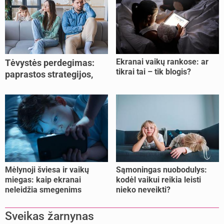
Ekranai vaikų rankose: ar
Tėvystės perdegimas:
tikrai tai – tik blogis?
paprastos strategijos,
padedančios atgauti
jėgas
Mėlynoji šviesa ir vaikų
Sąmoningas nuobodulys:
miegas: kaip ekranai
kodėl vaikui reikia leisti
neleidžia smegenims
nieko neveikti?
pailsėti?
Sveikas žarnynas