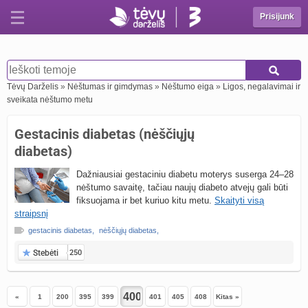
Prisijunk
Tėvų Darželis
»
Nėštumas ir gimdymas
»
Nėštumo eiga
»
Ligos, negalavimai ir
sveikata nėštumo metu
Gestacinis diabetas (nėščiųjų
diabetas)
Dažniausiai gestaciniu diabetu moterys suserga 24–28
nėštumo savaitę, tačiau naujų diabeto atvejų gali būti
fiksuojama ir bet kuriuo kitu metu.
Skaityti visą
straipsnį
gestacinis diabetas
,
nėščiųjų diabetas
,
Stebėti
250
«
1
200
395
399
401
405
408
Kitas »