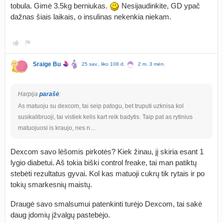
tobula. Gimė 3.5kg berniukas.
Nesijaudinkite, GD ypač
dažnas šiais laikais, o insulinas nekenkia niekam.
Sraige Bu
25 sav., liko 108 d.
2 m. 3 mėn.
Harpija
parašė
:
As matuoju su dexcom, tai seip patogu, bet truputi uzknisa kol
susikalibruoji, tai vistiek kelis kart reik badytis. Taip pat as rytinius
matuojuosi is kraujo, nes n…
Dexcom savo lėšomis pirkotės? Kiek žinau, jį skiria esant 1
lygio diabetui. Aš tokia biški control freake, tai man patiktų
stebėti rezultatus gyvai. Kol kas matuoji cukrų tik rytais ir po
tokių smarkesnių maistų.
Draugė savo smalsumui patenkinti turėjo Dexcom, tai sakė
daug įdomių įžvalgų pastebėjo.