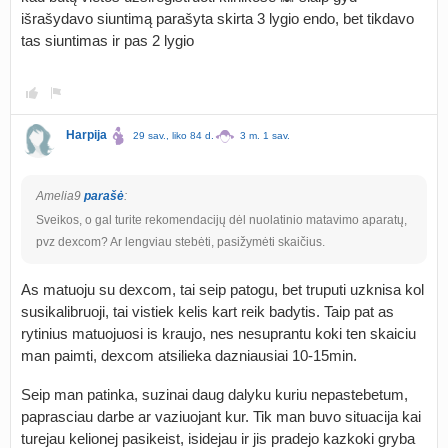
išrašydavo siuntimą parašyta skirta 3 lygio endo, bet tikdavo
tas siuntimas ir pas 2 lygio
Harpija
29 sav., liko 84 d.
3 m. 1 sav.
Amelia9
parašė
:
Sveikos, o gal turite rekomendacijų dėl nuolatinio matavimo aparatų,
pvz dexcom? Ar lengviau stebėti, pasižymėti skaičius.
As matuoju su dexcom, tai seip patogu, bet truputi uzknisa kol
susikalibruoji, tai vistiek kelis kart reik badytis. Taip pat as
rytinius matuojuosi is kraujo, nes nesuprantu koki ten skaiciu
man paimti, dexcom atsilieka dazniausiai 10-15min.
Seip man patinka, suzinai daug dalyku kuriu nepastebetum,
paprasciau darbe ar vaziuojant kur. Tik man buvo situacija kai
turejau kelionej pasikeist, isidejau ir jis pradejo kazkoki gryba