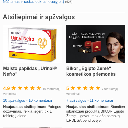
Nėštumas ir rastas cukrus kraujyje :)
(625)
Atsiliepimai ir apžvalgos
Maisto papildas „Urinal®
Bikor „Egipto Žemė“
Nefro“
kosmetikos priemonės
4.9
5
10 testuotojų
7 testuotojų
vertinimai
vertinimai
10 apžvalgos
-
10 komentarai
7 apžvalgos
-
11 komentarai
Naujausias atsiliepimas:
Patogus
Naujausias atsiliepimas:
Šiandien
dozavimas, reikia išgerti tik 1
išbandžiau produktą BIKOR Egipto
tabletę į dieną.
Žemę + gavau makiažo pamoką
ERDESA bendrovėje.