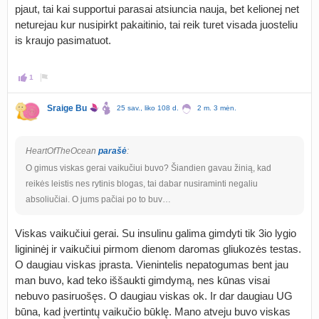
pjaut, tai kai supportui parasai atsiuncia nauja, bet kelionej net
neturejau kur nusipirkt pakaitinio, tai reik turet visada juosteliu
is kraujo pasimatuot.
1
Sraige Bu
25 sav., liko 108 d.
2 m. 3 mėn.
HeartOfTheOcean
parašė
:
O gimus viskas gerai vaikučiui buvo? Šiandien gavau žinią, kad
reikės leistis nes rytinis blogas, tai dabar nusiraminti negaliu
absoliučiai. O jums pačiai po to buv…
Viskas vaikučiui gerai. Su insulinu galima gimdyti tik 3io lygio
ligininėj ir vaikučiui pirmom dienom daromas gliukozės testas.
O daugiau viskas įprasta. Vienintelis nepatogumas bent jau
man buvo, kad teko iššaukti gimdymą, nes kūnas visai
nebuvo pasiruošęs. O daugiau viskas ok. Ir dar daugiau UG
būna, kad įvertintų vaikučio būklę. Mano atveju buvo viskas