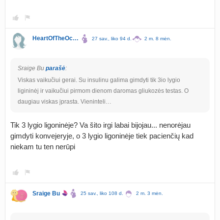
HeartOfTheOcean
27 sav., liko 94 d.
2 m. 8 mėn.
Sraige Bu
parašė
:
Viskas vaikučiui gerai. Su insulinu galima gimdyti tik 3io lygio
ligininėj ir vaikučiui pirmom dienom daromas gliukozės testas. O
daugiau viskas įprasta. Vieninteli…
Tik 3 lygio ligoninėje? Va šito irgi labai bijojau... nenorėjau
gimdyti konvejeryje, o 3 lygio ligoninėje tiek pacienčių kad
niekam tu ten nerūpi
Sraige Bu
25 sav., liko 108 d.
2 m. 3 mėn.