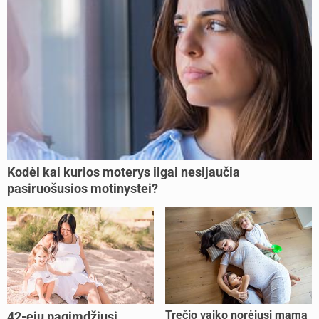
Kodėl kai kurios moterys ilgai nesijaučia
pasiruošusios motinystei?
Trečio vaiko norėjusi mama
42-ejų pagimdžiusi