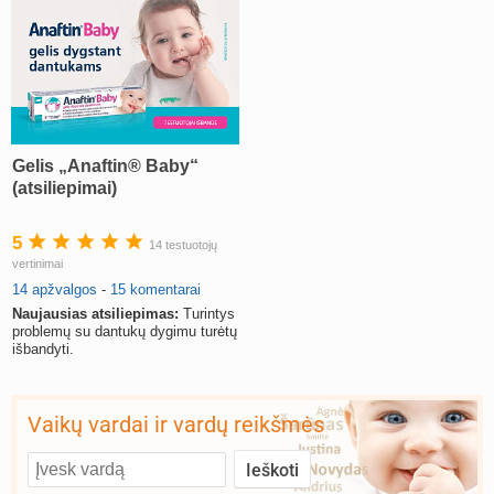
Gelis „Anaftin® Baby“
(atsiliepimai)
5
14 testuotojų
vertinimai
14 apžvalgos
-
15 komentarai
Naujausias atsiliepimas:
Turintys
problemų su dantukų dygimu turėtų
išbandyti.
Vaikų vardai ir vardų reikšmės