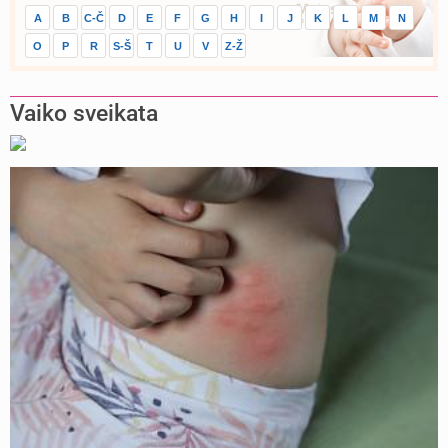
A
B
C-Č
D
E
F
G
H
I
J
K
L
M
N
O
P
R
S-Š
T
U
V
Z-Ž
Vaiko sveikata