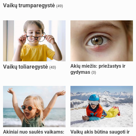
Vaikų trumparegystė
(49)
Akių miežis: priežastys ir
Vaikų toliaregystė
(43)
gydymas
(3)
Akiniai nuo saulės vaikams:
Vaikų akis būtina saugoti ir