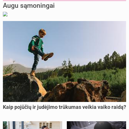
Augu sąmoningai
Kaip pojūčių ir judėjimo trūkumas veikia vaiko raidą?