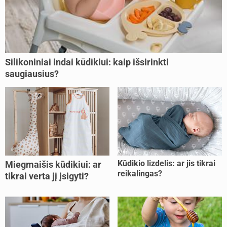
Silikoniniai indai kūdikiui: kaip išsirinkti
saugiausius?
Kūdikio lizdelis: ar jis tikrai
Miegmaišis kūdikiui: ar
reikalingas?
tikrai verta jį įsigyti?