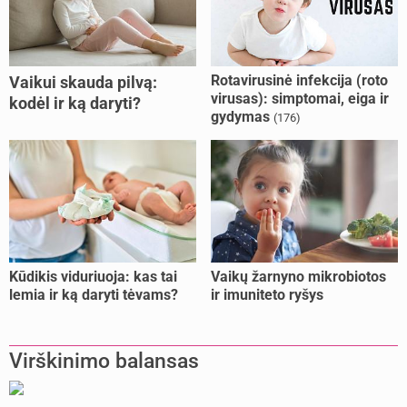
Rotavirusinė infekcija (roto
Vaikui skauda pilvą:
virusas): simptomai, eiga ir
kodėl ir ką daryti?
gydymas
(176)
Kūdikis viduriuoja: kas tai
Vaikų žarnyno mikrobiotos
lemia ir ką daryti tėvams?
ir imuniteto ryšys
Virškinimo balansas