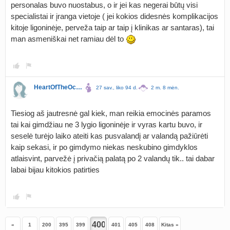
personalas buvo nuostabus, o ir jei kas negerai būtų visi
specialistai ir įranga vietoje ( jei kokios didesnės komplikacijos
kitoje ligoninėje, perveža taip ar taip į klinikas ar santaras), tai
man asmeniškai net ramiau dėl to
HeartOfTheOcean
27 sav., liko 94 d.
2 m. 8 mėn.
Tiesiog aš jautresnė gal kiek, man reikia emocinės paramos
tai kai gimdžiau ne 3 lygio ligoninėje ir vyras kartu buvo, ir
seselė turėjo laiko ateiti kas pusvalandį ar valandą pažiūrėti
kaip sekasi, ir po gimdymo niekas neskubino gimdyklos
atlaisvint, parvežė į privačią palatą po 2 valandų tik.. tai dabar
labai bijau kitokios patirties
«
1
200
395
399
401
405
408
Kitas »