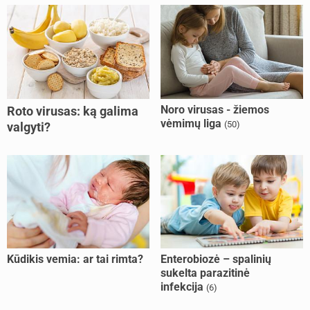
Noro virusas - žiemos
Roto virusas: ką galima
vėmimų liga
(50)
valgyti?
Kūdikis vemia: ar tai rimta?
Enterobiozė – spalinių
sukelta parazitinė
infekcija
(6)