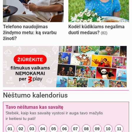
Telefono naudojimas
Kodėl kūdikiams negalima
žindymo metu: ką svarbu
duoti medaus?
(82)
žinoti?
Nėštumo kalendorius
Tavo nėštumas kas savaitę
Stebėk, kaip kas savaitę vystosi ir auga tavo mažylis
ir keitiesi tu pati!
01
02
03
04
05
06
07
08
09
10
11