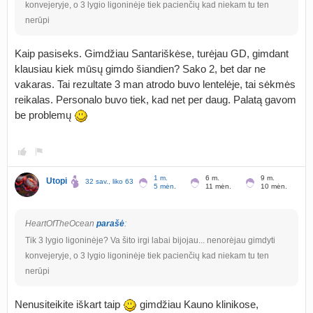
konvejeryje, o 3 lygio ligoninėje tiek pacienčių kad niekam tu ten
nerūpi
Kaip pasiseks. Gimdžiau Santariškėse, turėjau GD, gimdant
klausiau kiek mūsų gimdo šiandien? Sako 2, bet dar ne
vakaras. Tai rezultate 3 man atrodo buvo lentelėje, tai sėkmės
reikalas. Personalo buvo tiek, kad net per daug. Palatą gavom
be problemų
1 m.
6 m.
9 m.
Utopi
32 sav., liko 63 d.
5 mėn.
11 mėn.
10 mėn.
HeartOfTheOcean
parašė
:
Tik 3 lygio ligoninėje? Va šito irgi labai bijojau... nenorėjau gimdyti
konvejeryje, o 3 lygio ligoninėje tiek pacienčių kad niekam tu ten
nerūpi
Nenusiteikite iškart taip
gimdžiau Kauno klinikose,