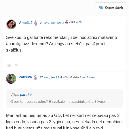
Komentuoti
Ajus
3 m.
Amelia9
23 sav., liko 121 d.
Sveikos, o gal turite rekomendacijų dėl nuolatinio matavimo
aparatų, pvz dexcom? Ar lengviau stebėti, pasižymėti
skaičius.
Zaiceva
37 sav., liko 27 d.
Gabija
3 m. 2 mėn.
Vikpe
parašė
:
O per kur registravotės? E sveikatoj net pasirinkt nėra 3 lygio.
Man antras nėštumas su GD, bet nei kart net nebuvau pas 3
lygio endo, visada pas 2 lygio einu, nes niekada net nemačiau,
kad būtų vietos užsiregistruoti klinikose 🙈 šiaip gyd