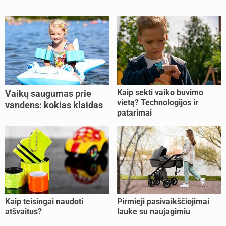
Kaip sekti vaiko buvimo
Vaikų saugumas prie
vietą? Technologijos ir
vandens: kokias klaidas
patarimai
dažniausiai daro tėvai?
Kaip teisingai naudoti
Pirmieji pasivaikščiojimai
atšvaitus?
lauke su naujagimiu