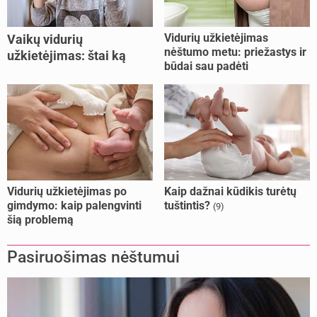
Vidurių užkietėjimas
Vaikų vidurių
nėštumo metu: priežastys ir
užkietėjimas: štai ką
būdai sau padėti
daryti
Vidurių užkietėjimas po
Kaip dažnai kūdikis turėtų
gimdymo: kaip palengvinti
tuštintis?
(9)
šią problemą
Pasiruošimas nėštumui