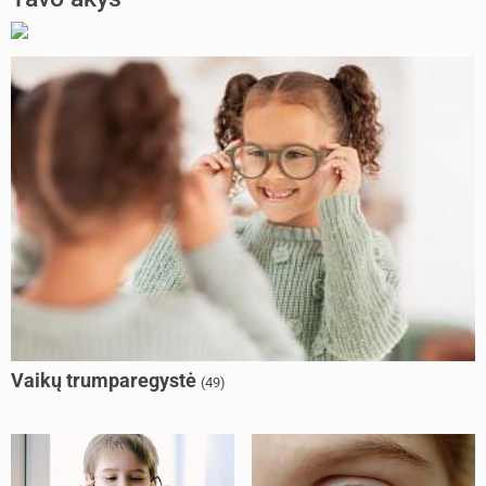
Vaikų trumparegystė
(49)