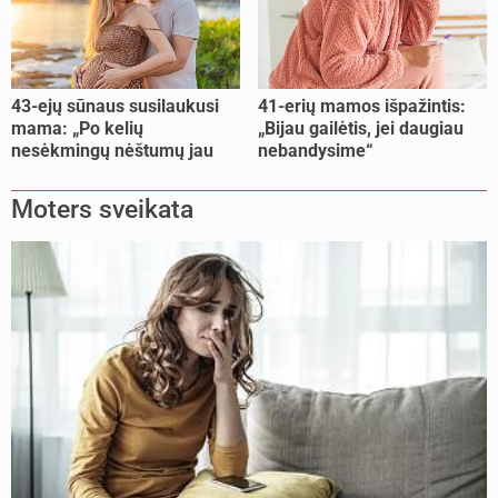
43-ejų sūnaus susilaukusi
41-erių mamos išpažintis:
mama: „Po kelių
„Bijau gailėtis, jei daugiau
nesėkmingų nėštumų jau
nebandysime“
buvome praradę viltį“
Moters sveikata