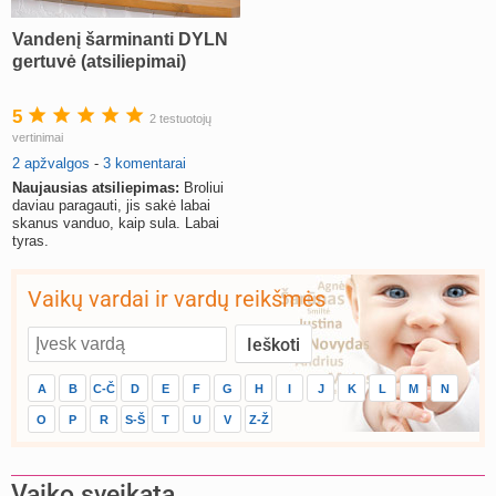
Vandenį šarminanti DYLN
gertuvė (atsiliepimai)
5
2 testuotojų
vertinimai
2 apžvalgos
-
3 komentarai
Naujausias atsiliepimas:
Broliui
daviau paragauti, jis sakė labai
skanus vanduo, kaip sula. Labai
tyras.
Vaikų vardai ir vardų reikšmės
A
B
C-Č
D
E
F
G
H
I
J
K
L
M
N
O
P
R
S-Š
T
U
V
Z-Ž
Vaiko sveikata