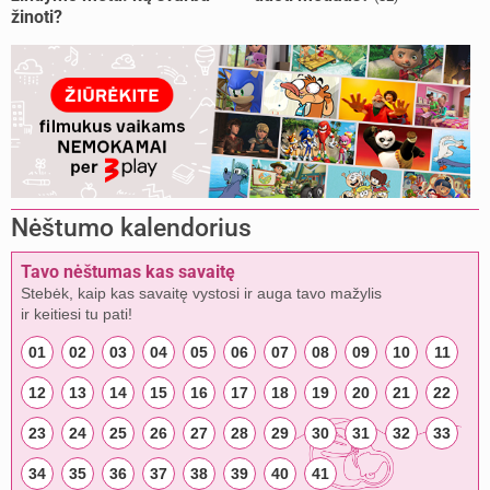
žinoti?
Nėštumo kalendorius
Tavo nėštumas kas savaitę
Stebėk, kaip kas savaitę vystosi ir auga tavo mažylis
ir keitiesi tu pati!
01
02
03
04
05
06
07
08
09
10
11
12
13
14
15
16
17
18
19
20
21
22
23
24
25
26
27
28
29
30
31
32
33
34
35
36
37
38
39
40
41