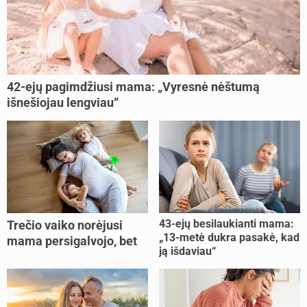
42-ejų pagimdžiusi mama: „Vyresnė nėštumą
išnešiojau lengviau“
43-ejų besilaukianti mama:
Trečio vaiko norėjusi
„13-metė dukra pasakė, kad
mama persigalvojo, bet
ją išdaviau“
buvo per vėlu: „Dabar esu
šoke“