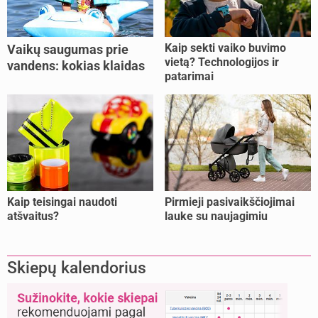
Kaip sekti vaiko buvimo
Vaikų saugumas prie
vietą? Technologijos ir
vandens: kokias klaidas
patarimai
dažniausiai daro tėvai?
Kaip teisingai naudoti
Pirmieji pasivaikščiojimai
atšvaitus?
lauke su naujagimiu
Skiepų kalendorius