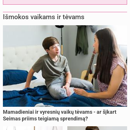
Išmokos vaikams ir tėvams
Mamadieniai ir vyresnių vaikų tėvams - ar šįkart
Seimas priims teigiamą sprendimą?