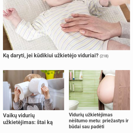
Ką daryti, jei kūdikiui užkietėjo viduriai?
(218)
Vidurių užkietėjimas
Vaikų vidurių
nėštumo metu: priežastys ir
užkietėjimas: štai ką
būdai sau padėti
daryti