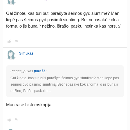
Gal žinote, kas turi būti parašyta šeimos gyd siuntime? Man
liepė pas šeimos gyd pasiimti siuntimą. Bet nepasakė kokia
forma, o jis būna ir nežino, išrašo, paskui netinka kas nors. :/
Simukas
Pienės_pūkas
parašė
:
Gal žinote, kas turi būti parašyta šeimos gyd siuntime? Man liepė pas
šeimos gyd pasiimti siuntimą. Bet nepasakė kokia forma, o jis būna ir
nežino, išrašo, paskui n…
Man rasė histeroskopijai