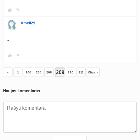
Ameli29
..
«
1
100
205
208
210
211
Kitas »
Naujas komentaras