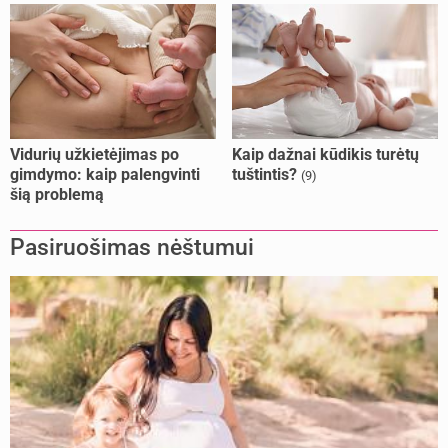
Vidurių užkietėjimas po
Kaip dažnai kūdikis turėtų
gimdymo: kaip palengvinti
tuštintis?
(9)
šią problemą
Pasiruošimas nėštumui