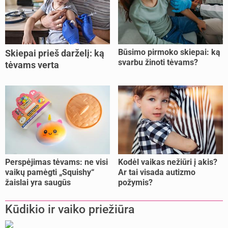
Būsimo pirmoko skiepai: ką
Skiepai prieš darželį: ką
svarbu žinoti tėvams?
tėvams verta
pasitikrinti?
Perspėjimas tėvams: ne visi
Kodėl vaikas nežiūri į akis?
vaikų pamėgti „Squishy“
Ar tai visada autizmo
žaislai yra saugūs
požymis?
Kūdikio ir vaiko priežiūra