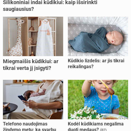
Silikoniniai indai kūdikiui: kaip išsirinkti
saugiausius?
Kūdikio lizdelis: ar jis tikrai
Miegmaišis kūdikiui: ar
reikalingas?
tikrai verta jį įsigyti?
Telefono naudojimas
Kodėl kūdikiams negalima
žindymo metu: ką svarbu
duoti medaus?
(82)