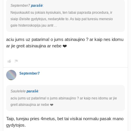
September7
parašė
:
Nejuokaukit su jokiais kysiukais, ten labai paprasta procedura, ir
siaip ižeisite gydytojus, nedarykite to. As taip pat turesiu menesio
gale histeroskopija jau antr…
aciu jums uz patarima! o jums atsinaujino ? ar kaip nes idomu
ar jie greit atsinaujina ar nebe ❤️
September7
Saulelele
parašė
:
aciu jums uz patarima! o jums atsinaujino ? ar kaip nes idomu ar jie
greit atsinaujina ar nebe ❤️
Taip, turejau pries 4metus, bet tai visikai normalu pasak mano
gydytojos.