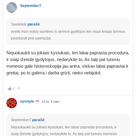
September7
Saulelele
parašė
:
sveiki man reikia siuntimo is seimos gyditojos ten visus kraujo tyrimus
pasidaryti prie operacija
Nejuokaukit su jokiais kysiukais, ten labai paprasta procedura,
ir siaip ižeisite gydytojus, nedarykite to. As taip pat turesiu
menesio gale histeroskopija jau antra, viskas labai paprastai ir
greitai, po to galima i darba grizti, nieko nebijokit.
2
vysnyte
13 m. 5 mėn.
September7
parašė
:
Nejuokaukit su jokiais kysiukais, ten labai paprasta procedura, ir
siaip ižeisite gydytojus, nedarykite to. As taip pat turesiu menesio