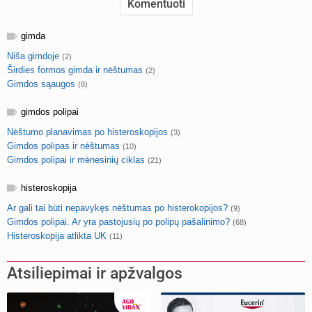
gimda
Niša gimdoje
(2)
Širdies formos gimda ir nėštumas
(2)
Gimdos sąaugos
(8)
gimdos polipai
Nėštumo planavimas po histeroskopijos
(3)
Gimdos polipas ir nėštumas
(10)
Gimdos polipai ir mėnesinių ciklas
(21)
histeroskopija
Ar gali tai būti nepavykęs nėštumas po histerokopijos?
(9)
Gimdos polipai. Ar yra pastojusių po polipų pašalinimo?
(68)
Histeroskopija atlikta UK
(11)
Atsiliepimai ir apžvalgos