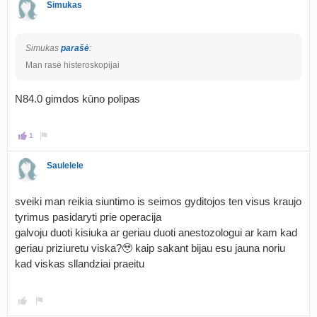
Simukas
Simukas
parašė
:
Man rasė histeroskopijai
N84.0 gimdos kūno polipas
1
Saulelele
sveiki man reikia siuntimo is seimos gyditojos ten visus kraujo
tyrimus pasidaryti prie operacija
galvoju duoti kisiuka ar geriau duoti anestozologui ar kam kad
geriau priziuretu viska?🥹 kaip sakant bijau esu jauna noriu
kad viskas sllandziai praeitu