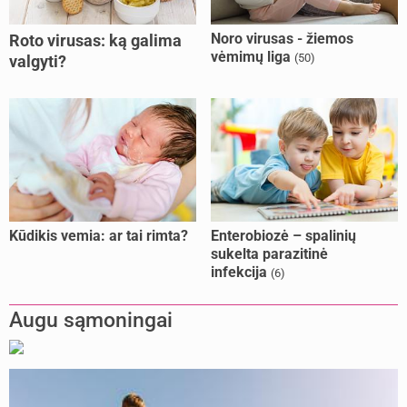
Noro virusas - žiemos
Roto virusas: ką galima
vėmimų liga
(50)
valgyti?
Kūdikis vemia: ar tai rimta?
Enterobiozė – spalinių
sukelta parazitinė
infekcija
(6)
Augu sąmoningai