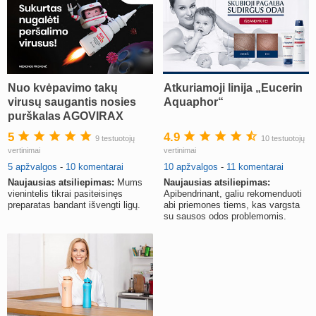
Nuo kvėpavimo takų
Atkuriamoji linija „Eucerin
virusų saugantis nosies
Aquaphor“
purškalas AGOVIRAX
5
4.9
9 testuotojų
10 testuotojų
vertinimai
vertinimai
5 apžvalgos
-
10 komentarai
10 apžvalgos
-
11 komentarai
Naujausias atsiliepimas:
Mums
Naujausias atsiliepimas:
vienintelis tikrai pasiteisinęs
Apibendrinant, galiu rekomenduoti
preparatas bandant išvengti ligų.
abi priemones tiems, kas vargsta
su sausos odos problemomis.