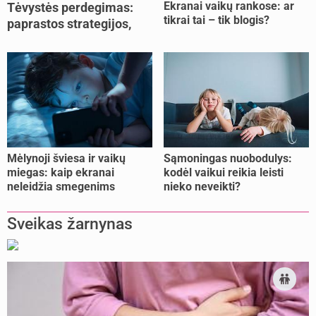
Ekranai vaikų rankose: ar
Tėvystės perdegimas:
tikrai tai – tik blogis?
paprastos strategijos,
padedančios atgauti
jėgas
Mėlynoji šviesa ir vaikų
Sąmoningas nuobodulys:
miegas: kaip ekranai
kodėl vaikui reikia leisti
neleidžia smegenims
nieko neveikti?
pailsėti?
Sveikas žarnynas