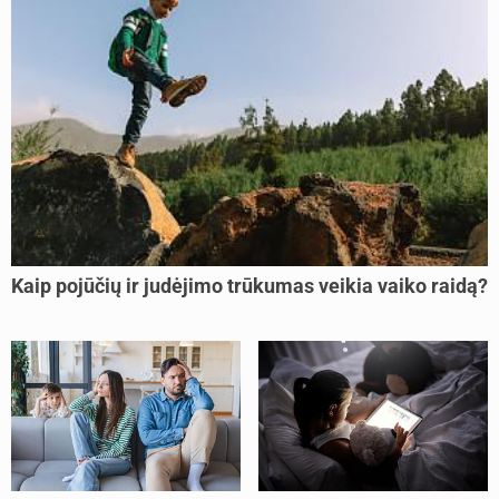
Kaip pojūčių ir judėjimo trūkumas veikia vaiko raidą?