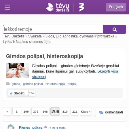
Prisijunk
Tėvų Darželis
»
Sveikata
»
Ligos, jų diagnostika, gydymas ir profilaktika
»
Lyties ir šlapimo sistemos ligos
Gimdos polipai, histeroskopija
Gimdos polipai – gimdos gleivinėje išvešėję gerybiai
dariniai, kurie ilgainiui gali supyktybėti.
Skaityti visą
straipsnį
gimda
,
gimdos polipai
,
histeroskopija
,
polipai
,
Stebėti
162
«
1
100
205
208
210
211
Kitas »
Komentuoti
Pienės_pūkas
4 m. 6 mėn.