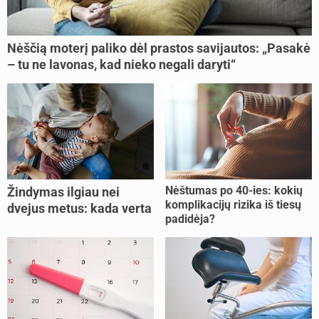
Nėščią moterį paliko dėl prastos savijautos: „Pasakė
– tu ne lavonas, kad nieko negali daryti“
Nėštumas po 40-ies: kokių
Žindymas ilgiau nei
komplikacijų rizika iš tiesų
dvejus metus: kada verta
padidėja?
tęsti, o kada metas
nujunkyti?