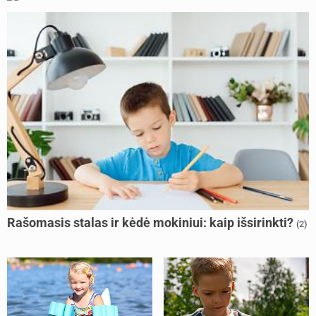
Rašomasis stalas ir kėdė mokiniui: kaip išsirinkti?
(2)