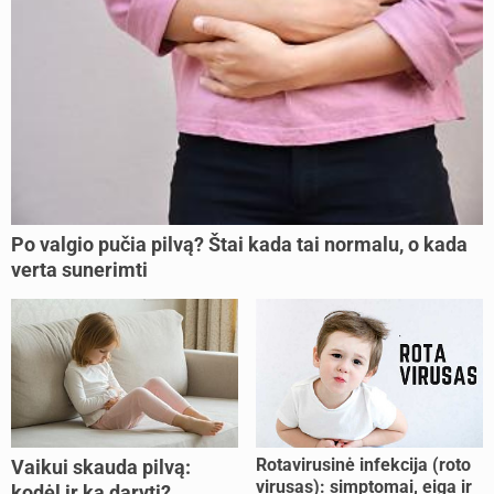
Po valgio pučia pilvą? Štai kada tai normalu, o kada
verta sunerimti
Rotavirusinė infekcija (roto
Vaikui skauda pilvą:
virusas): simptomai, eiga ir
kodėl ir ką daryti?