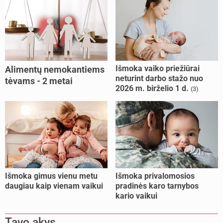
Išmoka vaiko priežiūrai
Alimentų nemokantiems
neturint darbo stažo nuo
tėvams - 2 metai
2026 m. birželio 1 d.
(3)
kalėjimo
Išmoka gimus vienu metu
Išmoka privalomosios
daugiau kaip vienam vaikui
pradinės karo tarnybos
kario vaikui
Tavo akys