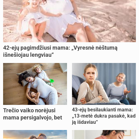
42-ejų pagimdžiusi mama: „Vyresnė nėštumą
išnešiojau lengviau“
43-ejų besilaukianti mama:
Trečio vaiko norėjusi
„13-metė dukra pasakė, kad
mama persigalvojo, bet
ją išdaviau“
buvo per vėlu: „Dabar esu
šoke“