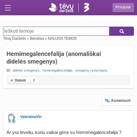
Prisijunk
Tėvų Darželis
»
Bendras
»
NAUJOS TEMOS
Hemimegalencefalija (anomališkai
didelės smegenys)
didelės smegenys
,
hemimegalencefalija
,
smegenų vystymasis
,
Stebėti
2
Komentuoti
ValentinaVln
Ar yra teveliu, kuriu vaikai gime su Hemimegalencefalija ?