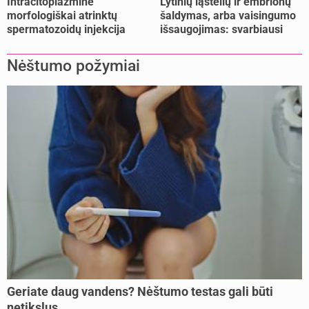
Intracitoplazminė
Lytinių ląstelių ir embrionų
morfologiškai atrinktų
šaldymas, arba vaisingumo
spermatozoidų injekcija
išsaugojimas: svarbiausi
(IMSI)
faktai
Nėštumo požymiai
Geriate daug vandens? Nėštumo testas gali būti
netikslus