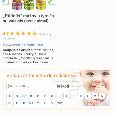
„Rūdolfs“ daržovių tyrelės
su vaisiais (atsiliepimai)
4.7
6 testuotojų
vertinimai
6 apžvalgos
-
7 komentarai
Naujausias atsiliepimas:
Tiek aš,
tiek 6 mėnesių dukrytė Linėja
matom tik „Rūdolfs“ tyrelių pliusus
ir nematom, kad kažkas mums
netiktų ir nepatiktų.
Vaikų vardai ir vardų reikšmės
A
B
C-Č
D
E
F
G
H
I
J
K
L
M
N
O
P
R
S-Š
T
U
V
Z-Ž