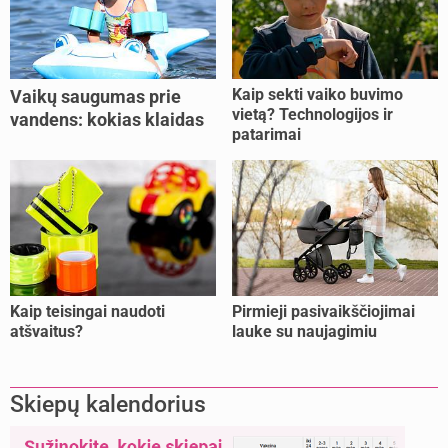
Kaip sekti vaiko buvimo
Vaikų saugumas prie
vietą? Technologijos ir
vandens: kokias klaidas
patarimai
dažniausiai daro tėvai?
Kaip teisingai naudoti
Pirmieji pasivaikščiojimai
atšvaitus?
lauke su naujagimiu
Skiepų kalendorius