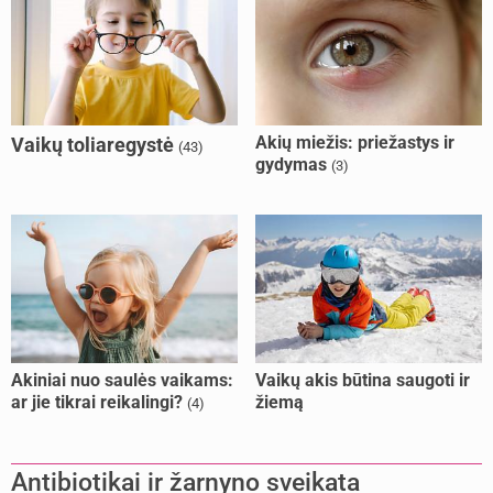
Akių miežis: priežastys ir
Vaikų toliaregystė
(43)
gydymas
(3)
Akiniai nuo saulės vaikams:
Vaikų akis būtina saugoti ir
ar jie tikrai reikalingi?
žiemą
(4)
Antibiotikai ir žarnyno sveikata