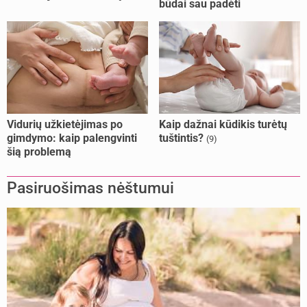
būdai sau padėti
daryti
Vidurių užkietėjimas po
Kaip dažnai kūdikis turėtų
gimdymo: kaip palengvinti
tuštintis?
(9)
šią problemą
Pasiruošimas nėštumui