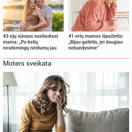
43-ejų sūnaus susilaukusi
41-erių mamos išpažintis:
mama: „Po kelių
„Bijau gailėtis, jei daugiau
nesėkmingų nėštumų jau
nebandysime“
buvome praradę viltį“
Moters sveikata