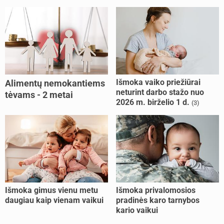
Išmoka vaiko priežiūrai
Alimentų nemokantiems
neturint darbo stažo nuo
tėvams - 2 metai
2026 m. birželio 1 d.
(3)
kalėjimo
Išmoka gimus vienu metu
Išmoka privalomosios
daugiau kaip vienam vaikui
pradinės karo tarnybos
kario vaikui