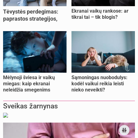
Ekranai vaikų rankose: ar
Tėvystės perdegimas:
tikrai tai – tik blogis?
paprastos strategijos,
padedančios atgauti
jėgas
Mėlynoji šviesa ir vaikų
Sąmoningas nuobodulys:
miegas: kaip ekranai
kodėl vaikui reikia leisti
neleidžia smegenims
nieko neveikti?
pailsėti?
Sveikas žarnynas