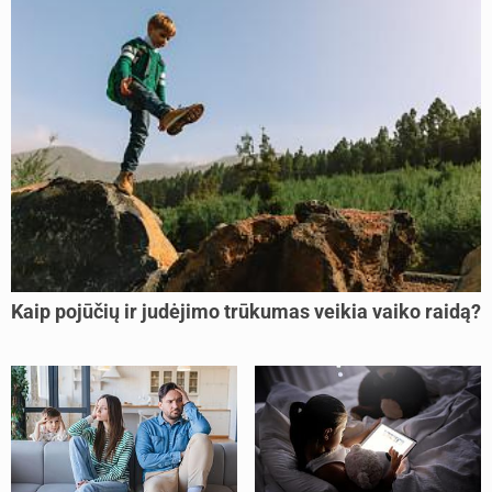
Kaip pojūčių ir judėjimo trūkumas veikia vaiko raidą?