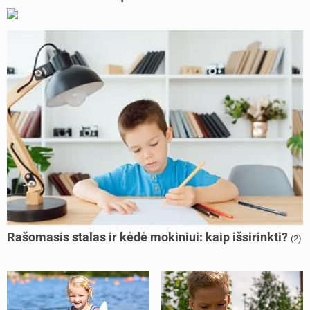
Rašomasis stalas ir kėdė mokiniui: kaip išsirinkti?
(2)