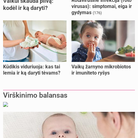
Rotavirusinė infekcija (roto
Vaikui skauda pilvą:
virusas): simptomai, eiga ir
kodėl ir ką daryti?
gydymas
(176)
Kūdikis viduriuoja: kas tai
Vaikų žarnyno mikrobiotos
lemia ir ką daryti tėvams?
ir imuniteto ryšys
Virškinimo balansas