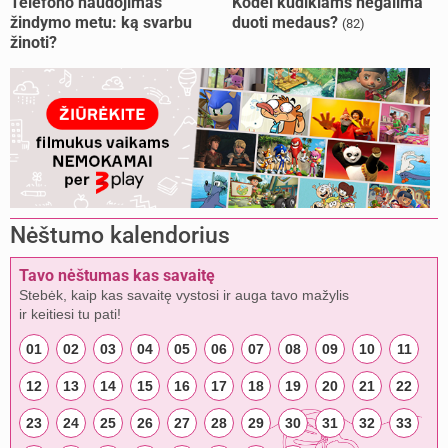
Telefono naudojimas
Kodėl kūdikiams negalima
žindymo metu: ką svarbu
duoti medaus?
(82)
žinoti?
Nėštumo kalendorius
Tavo nėštumas kas savaitę
Stebėk, kaip kas savaitę vystosi ir auga tavo mažylis
ir keitiesi tu pati!
01
02
03
04
05
06
07
08
09
10
11
12
13
14
15
16
17
18
19
20
21
22
23
24
25
26
27
28
29
30
31
32
33