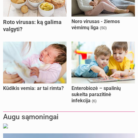
Noro virusas - žiemos
Roto virusas: ką galima
vėmimų liga
(50)
valgyti?
Kūdikis vemia: ar tai rimta?
Enterobiozė – spalinių
sukelta parazitinė
infekcija
(6)
Augu sąmoningai