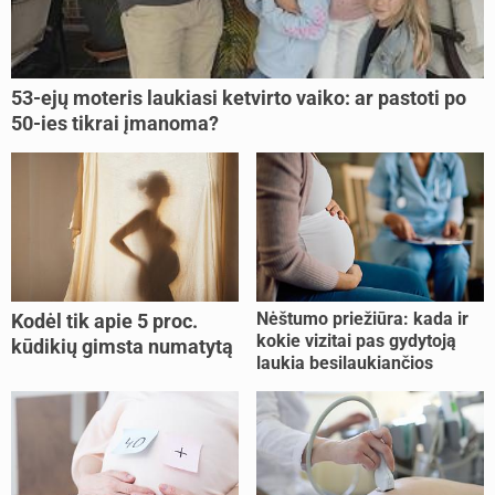
53-ejų moteris laukiasi ketvirto vaiko: ar pastoti po
50-ies tikrai įmanoma?
Nėštumo priežiūra: kada ir
Kodėl tik apie 5 proc.
kokie vizitai pas gydytoją
kūdikių gimsta numatytą
laukia besilaukiančios
dieną?
moters?