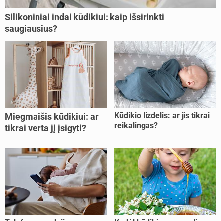
Silikoniniai indai kūdikiui: kaip išsirinkti
saugiausius?
Kūdikio lizdelis: ar jis tikrai
Miegmaišis kūdikiui: ar
reikalingas?
tikrai verta jį įsigyti?