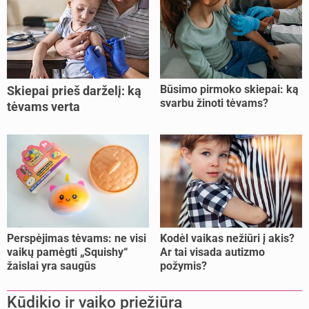
Būsimo pirmoko skiepai: ką
Skiepai prieš darželį: ką
svarbu žinoti tėvams?
tėvams verta
pasitikrinti?
Perspėjimas tėvams: ne visi
Kodėl vaikas nežiūri į akis?
vaikų pamėgti „Squishy“
Ar tai visada autizmo
žaislai yra saugūs
požymis?
Kūdikio ir vaiko priežiūra