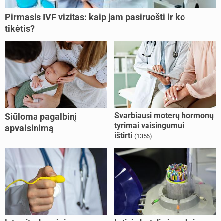
Pirmasis IVF vizitas: kaip jam pasiruošti ir ko
tikėtis?
Svarbiausi moterų hormonų
Siūloma pagalbinį
tyrimai vaisingumui
apvaisinimą
ištirti
(1356)
kompensuoti ir
nesusituokusiems, ir
vienišoms moterims
(10)