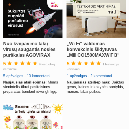
Nuo kvėpavimo takų
„Wi-Fi“ valdomas
virusų saugantis nosies
konvekcinis šildytuvas
purškalas AGOVIRAX
„Mill CO1500MAXWIFI3“
5
5
9 testuotojų
1 testuotojų
vertinimai
vertinimai
5 apžvalgos
-
10 komentarai
1 apžvalgos
-
2 komentarai
Naujausias atsiliepimas:
Mums
Naujausias atsiliepimas:
Daiktas
vienintelis tikrai pasiteisinęs
geras, kainos ir kokybės santykis,
preparatas bandant išvengti ligų.
manau, labai puikus.