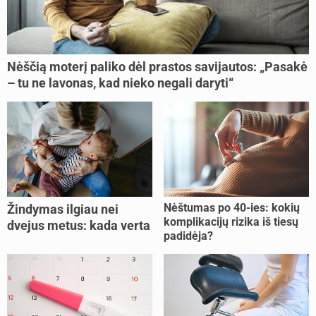
Nėščią moterį paliko dėl prastos savijautos: „Pasakė
– tu ne lavonas, kad nieko negali daryti“
Nėštumas po 40-ies: kokių
Žindymas ilgiau nei
komplikacijų rizika iš tiesų
dvejus metus: kada verta
padidėja?
tęsti, o kada metas
nujunkyti?