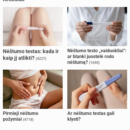
Nėštumo testo „vaiduokliai“:
Nėštumo testas: kada ir
ar blanki juostelė rodo
kaip jį atlikti?
(4227)
nėštumą?
(1655)
Pirmieji nėštumo
Ar nėštumo testas gali
požymiai
klysti?
(4718)