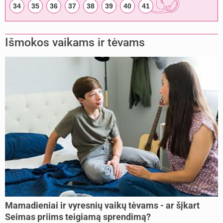
34
35
36
37
38
39
40
41
Išmokos vaikams ir tėvams
Mamadieniai ir vyresnių vaikų tėvams - ar šįkart
Seimas priims teigiamą sprendimą?