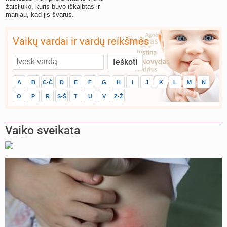
žaisliuko, kuris buvo iškalbtas ir
maniau, kad jis švarus.
Vaikų vardai ir vardų reikšmės
A
B
C-Č
D
E
F
G
H
I
J
K
L
M
N
O
P
R
S-Š
T
U
V
Z-Ž
Vaiko sveikata