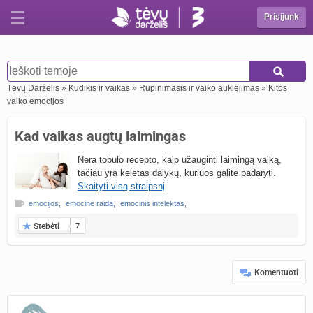
Prisijunk
Tėvų Darželis
»
Kūdikis ir vaikas
»
Rūpinimasis ir vaiko auklėjimas
»
Kitos
vaiko emocijos
Kad vaikas augtų laimingas
Nėra tobulo recepto, kaip užauginti laimingą vaiką,
tačiau yra keletas dalykų, kuriuos galite padaryti.
Skaityti visą straipsnį
emocijos
,
emocinė raida
,
emocinis intelektas
,
Stebėti
7
Komentuoti