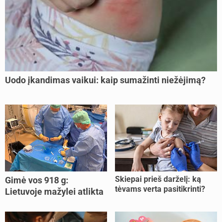
Uodo įkandimas vaikui: kaip sumažinti niežėjimą?
Skiepai prieš darželį: ką
Gimė vos 918 g:
tėvams verta pasitikrinti?
Lietuvoje mažylei atlikta
unikali procedūra