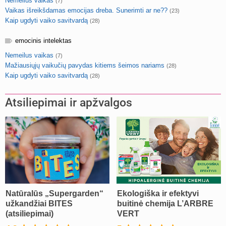
Nemeilus vaikas
(7)
Vaikas išreikšdamas emocijas dreba. Sunerimti ar ne??
(23)
Kaip ugdyti vaiko savitvardą
(28)
emocinis intelektas
Nemeilus vaikas
(7)
Mažiausiųjų vaikučių pavydas kitiems šeimos nariams
(28)
Kaip ugdyti vaiko savitvardą
(28)
Atsiliepimai ir apžvalgos
Natūralūs „Supergarden“
Ekologiška ir efektyvi
užkandžiai BITES
buitinė chemija L’ARBRE
(atsiliepimai)
VERT