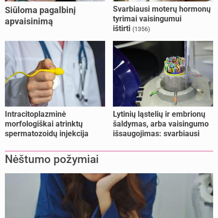
Svarbiausi moterų hormonų
Siūloma pagalbinį
tyrimai vaisingumui
apvaisinimą
ištirti
(1356)
kompensuoti ir
nesusituokusiems, ir
vienišoms moterims
(10)
Intracitoplazminė
Lytinių ląstelių ir embrionų
morfologiškai atrinktų
šaldymas, arba vaisingumo
spermatozoidų injekcija
išsaugojimas: svarbiausi
(IMSI)
faktai
Nėštumo požymiai