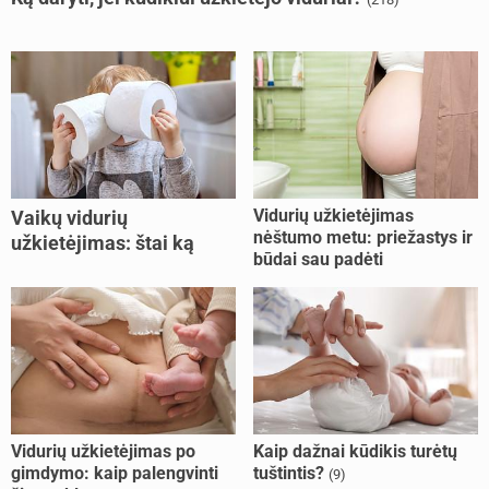
Vidurių užkietėjimas
Vaikų vidurių
nėštumo metu: priežastys ir
užkietėjimas: štai ką
būdai sau padėti
daryti
Vidurių užkietėjimas po
Kaip dažnai kūdikis turėtų
gimdymo: kaip palengvinti
tuštintis?
(9)