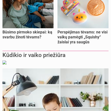
Būsimo pirmoko skiepai: ką
Perspėjimas tėvams: ne visi
svarbu žinoti tėvams?
vaikų pamėgti „Squishy“
žaislai yra saugūs
Kūdikio ir vaiko priežiūra