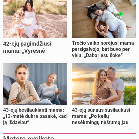
Trečio vaiko norėjusi mama
42-ejų pagimdžiusi
persigalvojo, bet buvo per
mama: „Vyresnė
vėlu: „Dabar esu šoke“
nėštumą išnešiojau
lengviau“
43-ejų besilaukianti mama:
43-ejų sūnaus susilaukusi
„13-metė dukra pasakė, kad
mama: „Po kelių
ją išdaviau“
nesėkmingų nėštumų jau
buvome praradę viltį“
Moters sveikata