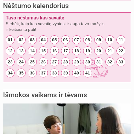
Nėštumo kalendorius
Tavo nėštumas kas savaitę
Stebėk, kaip kas savaitę vystosi ir auga tavo mažylis
ir keitiesi tu pati!
01
02
03
04
05
06
07
08
09
10
11
12
13
14
15
16
17
18
19
20
21
22
23
24
25
26
27
28
29
30
31
32
33
34
35
36
37
38
39
40
41
Išmokos vaikams ir tėvams