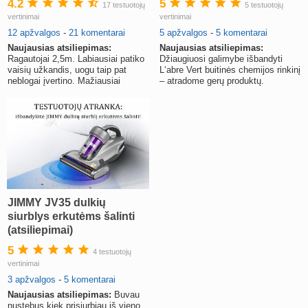
4.2
5
17 testuotojų
5 testuotojų
vertinimai
vertinimai
12 apžvalgos
-
21 komentarai
5 apžvalgos
-
5 komentarai
Naujausias atsiliepimas:
Naujausias atsiliepimas:
Ragautojai 2,5m. Labiausiai patiko
Džiaugiuosi galimybe išbandyti
vaisių užkandis, uogu taip pat
L‘abre Vert buitinės chemijos rinkinį
neblogai įvertino. Mažiausiai
– atradome gerų produktų.
sužavėjo daržovių užkandis
JIMMY JV35 dulkių
siurblys erkutėms šalinti
(atsiliepimai)
5
4 testuotojų
vertinimai
3 apžvalgos
-
5 komentarai
Naujausias atsiliepimas:
Buvau
nustebus kiek prisiurbiau iš vieno