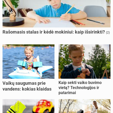
Rašomasis stalas ir kėdė mokiniui: kaip išsirinkti?
(2)
Kaip sekti vaiko buvimo
Vaikų saugumas prie
vietą? Technologijos ir
vandens: kokias klaidas
patarimai
dažniausiai daro tėvai?