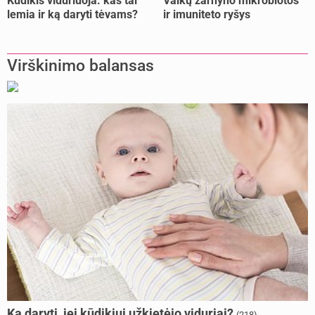
Kūdikis viduriuoja: kas tai
Vaikų žarnyno mikrobiotos
lemia ir ką daryti tėvams?
ir imuniteto ryšys
Virškinimo balansas
Ką daryti, jei kūdikiui užkietėjo viduriai?
(218)