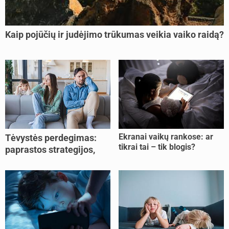
Kaip pojūčių ir judėjimo trūkumas veikia vaiko raidą?
Ekranai vaikų rankose: ar
Tėvystės perdegimas:
tikrai tai – tik blogis?
paprastos strategijos,
padedančios atgauti
jėgas