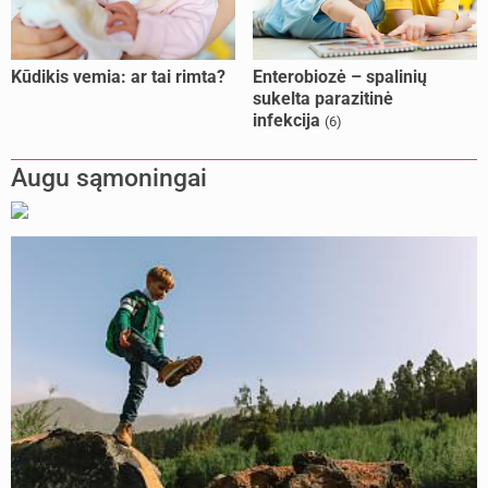
Kūdikis vemia: ar tai rimta?
Enterobiozė – spalinių
sukelta parazitinė
infekcija
(6)
Augu sąmoningai