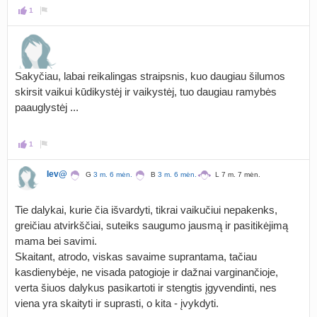
1
Sakyčiau, labai reikalingas straipsnis, kuo daugiau šilumos
skirsit vaikui kūdikystėj ir vaikystėj, tuo daugiau ramybės
paauglystėj ...
1
Iev@
G
3 m. 6 mėn.
B
3 m. 6 mėn.
L 7 m. 7 mėn.
Tie dalykai, kurie čia išvardyti, tikrai vaikučiui nepakenks,
greičiau atvirkščiai, suteiks saugumo jausmą ir pasitikėjimą
mama bei savimi.
Skaitant, atrodo, viskas savaime suprantama, tačiau
kasdienybėje, ne visada patogioje ir dažnai varginančioje,
verta šiuos dalykus pasikartoti ir stengtis įgyvendinti, nes
viena yra skaityti ir suprasti, o kita - įvykdyti.