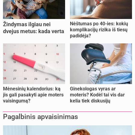
Nėštumas po 40-ies: kokių
Žindymas ilgiau nei
komplikacijų rizika iš tiesų
dvejus metus: kada verta
padidėja?
tęsti, o kada metas
nujunkyti?
Mėnesinių kalendorius: ką
Ginekologas vyras ar
jis gali pasakyti apie moters
moteris? Kodėl tai vis dar
vaisingumą?
kelia tiek diskusijų
Pagalbinis apvaisinimas