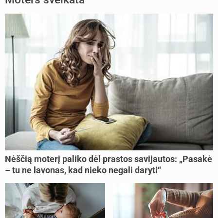
Nėščią moterį paliko dėl prastos savijautos: „Pasakė
– tu ne lavonas, kad nieko negali daryti“