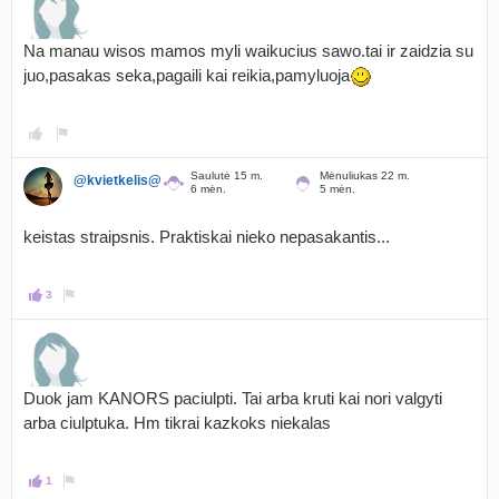
Na manau wisos mamos myli waikucius sawo.tai ir zaidzia su
juo,pasakas seka,pagaili kai reikia,pamyluoja
Saulutė 15 m.
Mėnuliukas 22 m.
@kvietkelis@
6 mėn.
5 mėn.
keistas straipsnis. Praktiskai nieko nepasakantis...
3
Duok jam KANORS paciulpti. Tai arba kruti kai nori valgyti
arba ciulptuka. Hm tikrai kazkoks niekalas
1