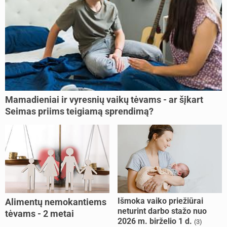
Mamadieniai ir vyresnių vaikų tėvams - ar šįkart
Seimas priims teigiamą sprendimą?
Išmoka vaiko priežiūrai
Alimentų nemokantiems
neturint darbo stažo nuo
tėvams - 2 metai
2026 m. birželio 1 d.
(3)
kalėjimo