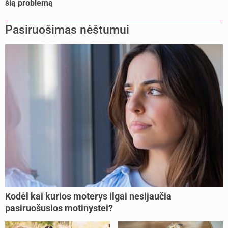
šią problemą
Pasiruošimas nėštumui
Kodėl kai kurios moterys ilgai nesijaučia
pasiruošusios motinystei?