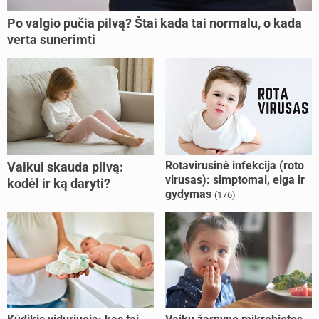
Po valgio pučia pilvą? Štai kada tai normalu, o kada
verta sunerimti
Rotavirusinė infekcija (roto
Vaikui skauda pilvą:
virusas): simptomai, eiga ir
kodėl ir ką daryti?
gydymas
(176)