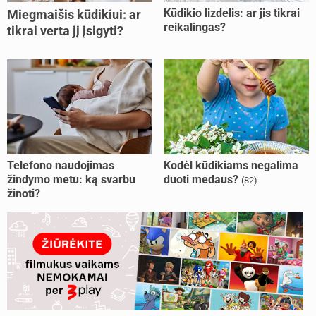
Kūdikio lizdelis: ar jis tikrai
Miegmaišis kūdikiui: ar
reikalingas?
tikrai verta jį įsigyti?
Telefono naudojimas
Kodėl kūdikiams negalima
žindymo metu: ką svarbu
duoti medaus?
(82)
žinoti?