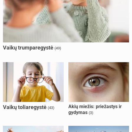
Vaikų trumparegystė
(49)
Akių miežis: priežastys ir
Vaikų toliaregystė
(43)
gydymas
(3)