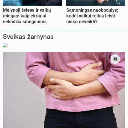
Mėlynoji šviesa ir vaikų
Sąmoningas nuobodulys:
miegas: kaip ekranai
kodėl vaikui reikia leisti
neleidžia smegenims
nieko neveikti?
pailsėti?
Sveikas žarnynas