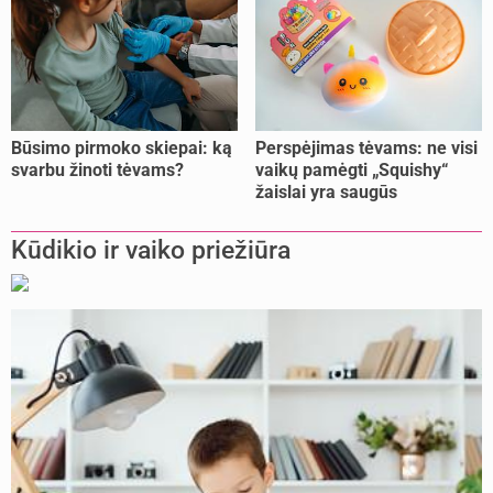
Būsimo pirmoko skiepai: ką
Perspėjimas tėvams: ne visi
svarbu žinoti tėvams?
vaikų pamėgti „Squishy“
žaislai yra saugūs
Kūdikio ir vaiko priežiūra