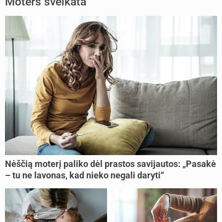
Moters sveikata
Nėščią moterį paliko dėl prastos savijautos: „Pasakė
– tu ne lavonas, kad nieko negali daryti“