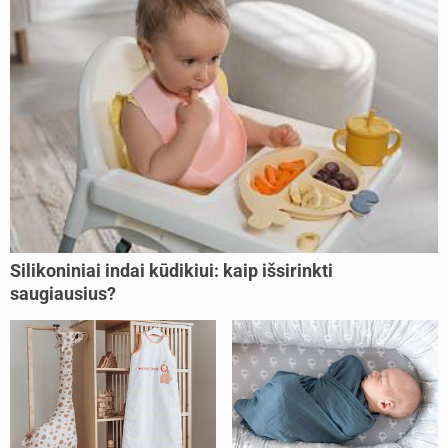
Silikoniniai indai kūdikiui: kaip išsirinkti
saugiausius?