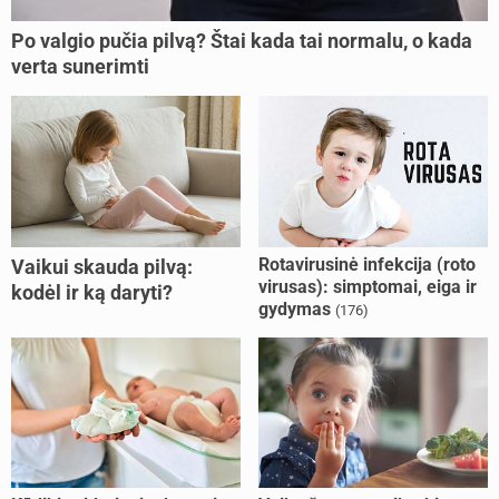
Po valgio pučia pilvą? Štai kada tai normalu, o kada
verta sunerimti
Rotavirusinė infekcija (roto
Vaikui skauda pilvą:
virusas): simptomai, eiga ir
kodėl ir ką daryti?
gydymas
(176)