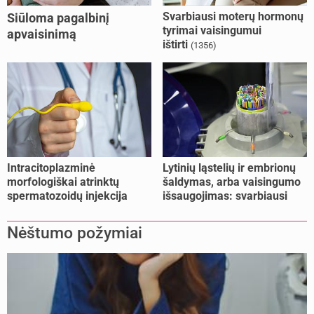
Svarbiausi moterų hormonų
Siūloma pagalbinį
tyrimai vaisingumui
apvaisinimą
ištirti
(1356)
kompensuoti ir
nesusituokusiems, ir
vienišoms moterims
(10)
Intracitoplazminė
Lytinių ląstelių ir embrionų
morfologiškai atrinktų
šaldymas, arba vaisingumo
spermatozoidų injekcija
išsaugojimas: svarbiausi
(IMSI)
faktai
Nėštumo požymiai