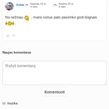
Kęstutis 15 m.
Kristina 25 m.
Ashai
4 mėn.
4 mėn.
Na nežinau
, mano sūnus pats pasirinko groti būgnais
.
Naujas komentaras
muzika