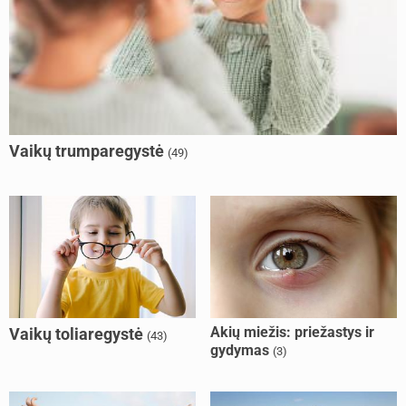
Vaikų trumparegystė
(49)
Akių miežis: priežastys ir
Vaikų toliaregystė
(43)
gydymas
(3)