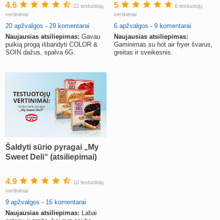
medžiagų (atsiliepimai)
4.6
5
22 testuotojų
6 testuotojų
vertinimai
vertinimai
20 apžvalgos
-
29 komentarai
6 apžvalgos
-
9 komentarai
Naujausias atsiliepimas:
Gavau
Naujausias atsiliepimas:
puikią progą išbandyti COLOR &
Gaminimas su hot air fryer švarus,
SOIN dažus, spalva 6G.
greitas ir sveikesnis.
Šaldyti sūrio pyragai „My
Sweet Deli“ (atsiliepimai)
4.9
10 testuotojų
vertinimai
9 apžvalgos
-
16 komentarai
Naujausias atsiliepimas:
Labai