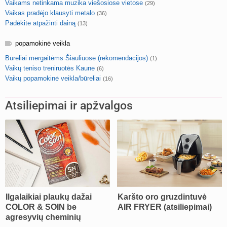
Vaikams netinkama muzika viešosiose vietose
(29)
Vaikas pradėjo klausyti metalo
(36)
Padėkite atpažinti dainą
(13)
popamokinė veikla
Būreliai mergaitėms Šiauliuose (rekomendacijos)
(1)
Vaikų teniso treniruotės Kaune
(6)
Vaikų popamokinė veikla/būreliai
(16)
Atsiliepimai ir apžvalgos
Ilgalaikiai plaukų dažai
Karšto oro gruzdintuvė
COLOR & SOIN be
AIR FRYER (atsiliepimai)
agresyvių cheminių