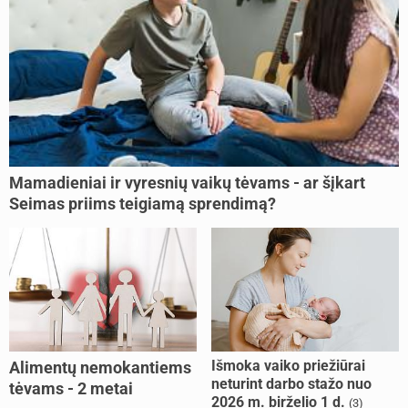
Mamadieniai ir vyresnių vaikų tėvams - ar šįkart
Seimas priims teigiamą sprendimą?
Išmoka vaiko priežiūrai
Alimentų nemokantiems
neturint darbo stažo nuo
tėvams - 2 metai
2026 m. birželio 1 d.
(3)