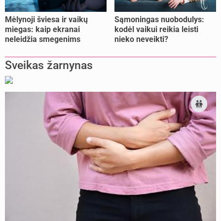
Mėlynoji šviesa ir vaikų
Sąmoningas nuobodulys:
miegas: kaip ekranai
kodėl vaikui reikia leisti
neleidžia smegenims
nieko neveikti?
pailsėti?
Sveikas žarnynas