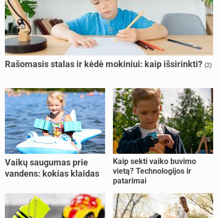
Rašomasis stalas ir kėdė mokiniui: kaip išsirinkti?
(2)
Kaip sekti vaiko buvimo
Vaikų saugumas prie
vietą? Technologijos ir
vandens: kokias klaidas
patarimai
dažniausiai daro tėvai?