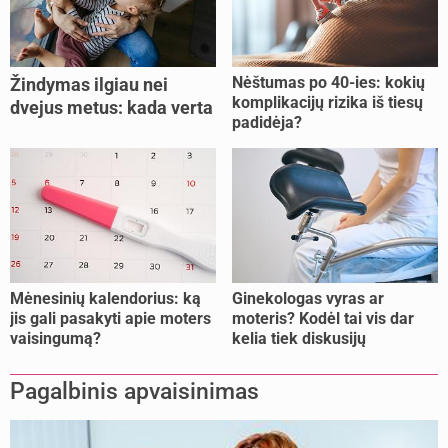
Nėštumas po 40-ies: kokių
Žindymas ilgiau nei
komplikacijų rizika iš tiesų
dvejus metus: kada verta
padidėja?
tęsti, o kada metas
nujunkyti?
Mėnesinių kalendorius: ką
Ginekologas vyras ar
jis gali pasakyti apie moters
moteris? Kodėl tai vis dar
vaisingumą?
kelia tiek diskusijų
Pagalbinis apvaisinimas