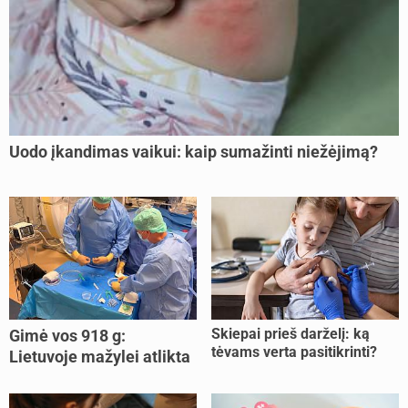
Uodo įkandimas vaikui: kaip sumažinti niežėjimą?
Skiepai prieš darželį: ką
Gimė vos 918 g:
tėvams verta pasitikrinti?
Lietuvoje mažylei atlikta
unikali procedūra