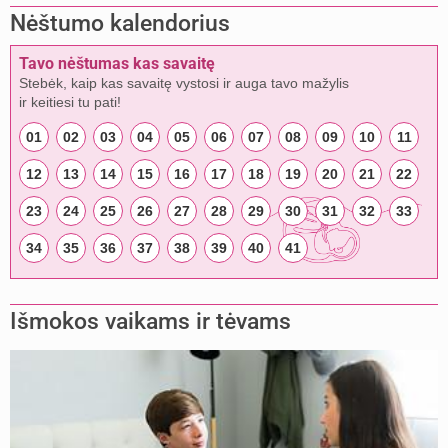
Nėštumo kalendorius
Tavo nėštumas kas savaitę
Stebėk, kaip kas savaitę vystosi ir auga tavo mažylis
ir keitiesi tu pati!
01
02
03
04
05
06
07
08
09
10
11
12
13
14
15
16
17
18
19
20
21
22
23
24
25
26
27
28
29
30
31
32
33
34
35
36
37
38
39
40
41
Išmokos vaikams ir tėvams