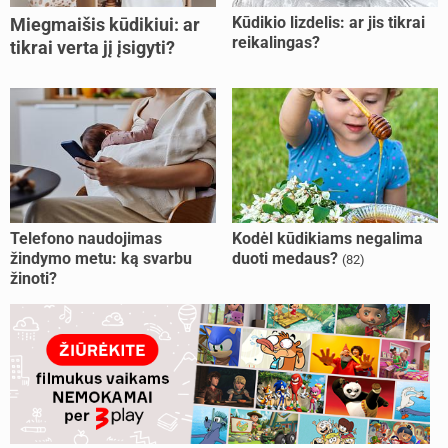
Kūdikio lizdelis: ar jis tikrai
Miegmaišis kūdikiui: ar
reikalingas?
tikrai verta jį įsigyti?
Telefono naudojimas
Kodėl kūdikiams negalima
žindymo metu: ką svarbu
duoti medaus?
(82)
žinoti?