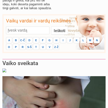
patogu ir greita, kai pvz esi be
ideju, koki deserta pagaminti arba
tingi galvoti, ar kai laikas spaudzia.
Vaikų vardai ir vardų reikšmės
A
B
C-Č
D
E
F
G
H
I
J
K
L
M
N
O
P
R
S-Š
T
U
V
Z-Ž
Vaiko sveikata