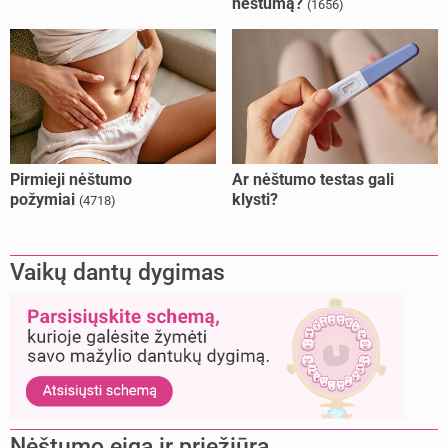
nėštumą?
(1656)
Pirmieji nėštumo
Ar nėštumo testas gali
požymiai
klysti?
(4718)
Vaikų dantų dygimas
Nėštumo eiga ir priežiūra