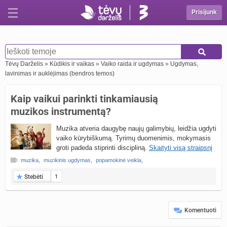
Prisijunk
Tėvų Darželis
»
Kūdikis ir vaikas
»
Vaiko raida ir ugdymas
»
Ugdymas,
lavinimas ir auklėjimas (bendros temos)
Kaip vaikui parinkti tinkamiausią
muzikos instrumentą?
Muzika atveria daugybę naujų galimybių, leidžia ugdyti
vaiko kūrybiškumą. Tyrimų duomenimis, mokymasis
groti padeda stiprinti discipliną.
Skaityti visą straipsnį
muzika
,
muzikinis ugdymas
,
popamokinė veikla
,
Stebėti
1
Komentuoti