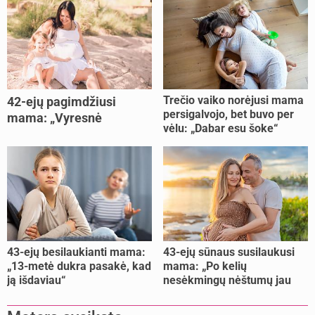
Trečio vaiko norėjusi mama
42-ejų pagimdžiusi
persigalvojo, bet buvo per
mama: „Vyresnė
vėlu: „Dabar esu šoke“
nėštumą išnešiojau
lengviau“
43-ejų besilaukianti mama:
43-ejų sūnaus susilaukusi
„13-metė dukra pasakė, kad
mama: „Po kelių
ją išdaviau“
nesėkmingų nėštumų jau
buvome praradę viltį“