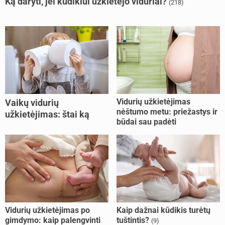
Ką daryti, jei kūdikiui užkietėjo viduriai?
(218)
Vidurių užkietėjimas
Vaikų vidurių
nėštumo metu: priežastys ir
užkietėjimas: štai ką
būdai sau padėti
daryti
Vidurių užkietėjimas po
Kaip dažnai kūdikis turėtų
gimdymo: kaip palengvinti
tuštintis?
(9)