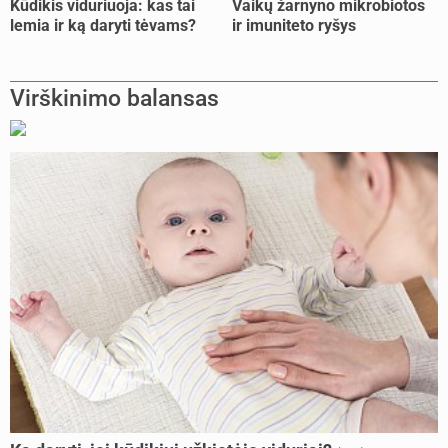
Kūdikis viduriuoja: kas tai
Vaikų žarnyno mikrobiotos
lemia ir ką daryti tėvams?
ir imuniteto ryšys
Virškinimo balansas