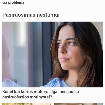
šią problemą
Pasiruošimas nėštumui
Kodėl kai kurios moterys ilgai nesijaučia
pasiruošusios motinystei?