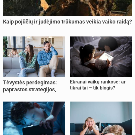
Kaip pojūčių ir judėjimo trūkumas veikia vaiko raidą?
Ekranai vaikų rankose: ar
Tėvystės perdegimas:
tikrai tai – tik blogis?
paprastos strategijos,
padedančios atgauti
jėgas