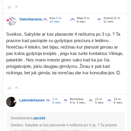
Ieva
3 m.
Maja 8 m.
Arsenij 11 m.
Sweetbanana
10 mėn.
8 mėn.
11 mėn.
Sveikos. Sakykite ar kas planavote 4 neštuma po 3 cp. ? Ta
prasme kad pastojote su gydytojos prieziura ir leidimu .
Norėčiau 4 leliuko, bet bijau, nežinau kur planuoti geroau ar
pas kokia gydytoja kreiptis , jeigu kas turite kontaktus Vilniuje,
patarkite . Nes mano mieste gines sako kad ka jus čia
prisigalvojote, jokiu daugiau gimdymu. Žinau ir pati kad
rizikinga, bet juk gimda, tai norečiau dar kur konsultacijos 😊
1 m.
Berniukas
13 m.
14 m.
Laimedelnuose
5 mėn.
8 m. 3 mėn.
5 mėn.
9 mėn.
Sweetbanana
parašė
:
Sveikos. Sakykite ar kas planavote 4 neštuma po 3 cp. ? Ta prasme