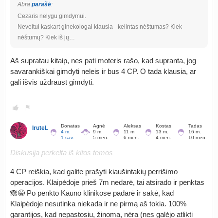
Abra
parašė
:
Cezaris nelygu gimdymui.
Neveltui kaskart ginekologai klausia - kelintas nėštumas? Kiek
nėštumų? Kiek iš jų…
Aš supratau kitaip, nes pati moteris rašo, kad supranta, jog
savarankiškai gimdyti neleis ir bus 4 CP. O tada klausia, ar
gali išvis uždraust gimdyti.
Donatas
Agnė
Aleksas
Kostas
Tadas
IruteL
4 m.
9 m.
11 m.
13 m.
16 m.
1 sav.
5 mėn.
6 mėn.
4 mėn.
10 mėn.
Diskusija perkelta iš kitos temos
4 CP reiškia, kad galite prašyti kiaušintakių perrišimo
operacijos. Klaipėdoje prieš 7m nedarė, tai atsirado ir penktas
🙈😁 Po penkto Kauno klinikose padarė ir sakė, kad
Klaipėdoje nesutinka niekada ir ne pirmą aš tokia. 100%
garantijos, kad nepastosiu, žinoma, nėra (nes galėjo atlikti