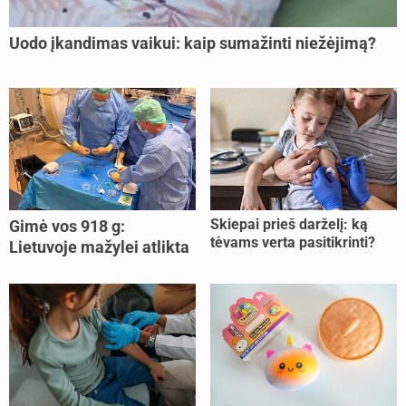
Uodo įkandimas vaikui: kaip sumažinti niežėjimą?
Skiepai prieš darželį: ką
Gimė vos 918 g:
tėvams verta pasitikrinti?
Lietuvoje mažylei atlikta
unikali procedūra