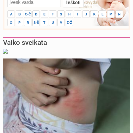
A
B
C-Č
D
E
F
G
H
I
J
K
L
M
N
O
P
R
S-Š
T
U
V
Z-Ž
Vaiko sveikata