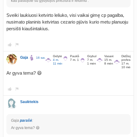
kad pastojote su gydytojos prieziura ir leidimu .
Sveiki laukiuosi ketvirto leliuko, visi vaikai gimę cp pagalba,
nusimato planinis ketvirtas cezario pjūvis kurio metu planuoju
persišti kiaušintakius.
Gėlytė
Paukščiukas
Grybukas
Vasarėlė
Didžioji
Gaja
16 sav., liko 171 d.
4 m.
7 m. 1 mėn.
7 m.
15 m.
profesorė
11 mėn.
1 mėn.
8 mėn.
17 m.
10 mėn.
Ar gyva tema? 😄
Saulėtekis
Gaja
parašė
:
Ar gyva tema? 😄