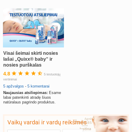
Visai šeimai skirti nosies
lašai „Quixx® baby“ ir
nosies purškalas
„Quixx®“
4.8
5 testuotojų
vertinimai
5 apžvalgos
-
5 komentarai
Naujausias atsiliepimas:
Esame
labai patenkinti atradę šiuos
natūralaus pagrindo produktus.
Vaikų vardai ir vardų reikšmės