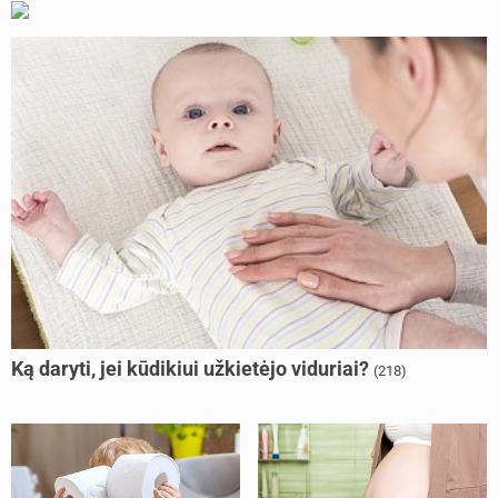
Ką daryti, jei kūdikiui užkietėjo viduriai?
(218)