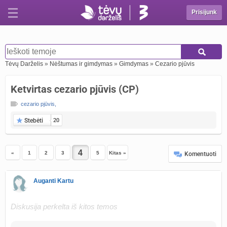
Prisijunk
Tėvų Darželis
»
Nėštumas ir gimdymas
»
Gimdymas
»
Cezario pjūvis
Ketvirtas cezario pjūvis (CP)
cezario pjūvis
,
Stebėti
20
«
1
2
3
5
Kitas »
Komentuoti
Auganti Kartu
Diskusija perkelta iš kitos temos