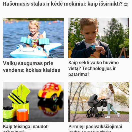
Rašomasis stalas ir kėdė mokiniui: kaip išsirinkti?
(2)
Kaip sekti vaiko buvimo
Vaikų saugumas prie
vietą? Technologijos ir
vandens: kokias klaidas
patarimai
dažniausiai daro tėvai?
Kaip teisingai naudoti
Pirmieji pasivaikščiojimai