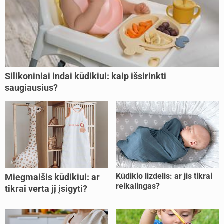
Silikoniniai indai kūdikiui: kaip išsirinkti
saugiausius?
Kūdikio lizdelis: ar jis tikrai
Miegmaišis kūdikiui: ar
reikalingas?
tikrai verta jį įsigyti?