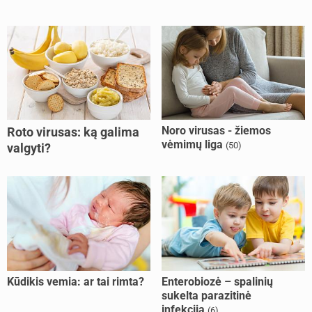
Noro virusas - žiemos
Roto virusas: ką galima
vėmimų liga
(50)
valgyti?
Kūdikis vemia: ar tai rimta?
Enterobiozė – spalinių
sukelta parazitinė
infekcija
(6)