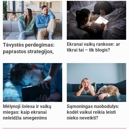
Ekranai vaikų rankose: ar
Tėvystės perdegimas:
tikrai tai – tik blogis?
paprastos strategijos,
padedančios atgauti
jėgas
Mėlynoji šviesa ir vaikų
Sąmoningas nuobodulys:
miegas: kaip ekranai
kodėl vaikui reikia leisti
neleidžia smegenims
nieko neveikti?
pailsėti?