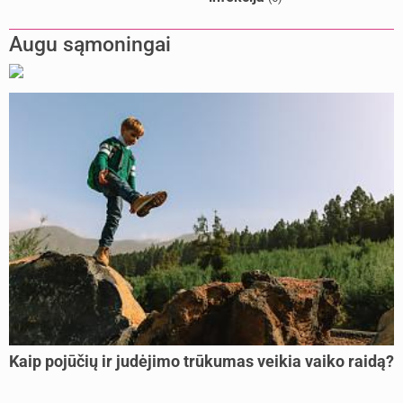
Augu sąmoningai
Kaip pojūčių ir judėjimo trūkumas veikia vaiko raidą?