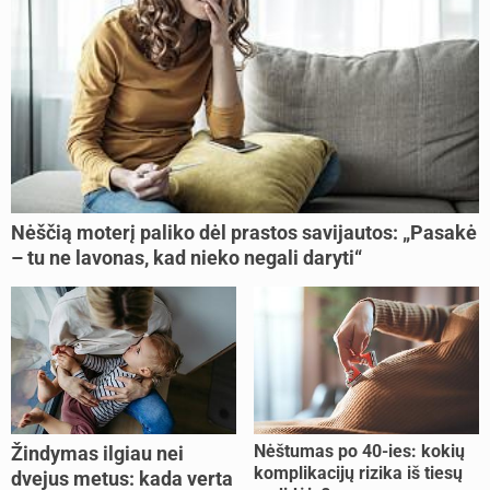
Nėščią moterį paliko dėl prastos savijautos: „Pasakė
– tu ne lavonas, kad nieko negali daryti“
Nėštumas po 40-ies: kokių
Žindymas ilgiau nei
komplikacijų rizika iš tiesų
dvejus metus: kada verta