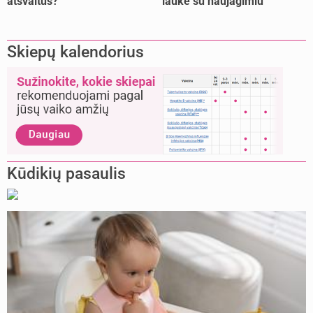
atšvaitus?
lauke su naujagimiu
Skiepų kalendorius
Kūdikių pasaulis