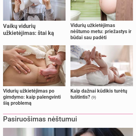
Vidurių užkietėjimas
Vaikų vidurių
nėštumo metu: priežastys ir
užkietėjimas: štai ką
būdai sau padėti
daryti
Vidurių užkietėjimas po
Kaip dažnai kūdikis turėtų
gimdymo: kaip palengvinti
tuštintis?
(9)
šią problemą
Pasiruošimas nėštumui