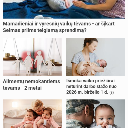
Mamadieniai ir vyresnių vaikų tėvams - ar šįkart
Seimas priims teigiamą sprendimą?
Išmoka vaiko priežiūrai
Alimentų nemokantiems
neturint darbo stažo nuo
tėvams - 2 metai
2026 m. birželio 1 d.
(3)
kalėjimo