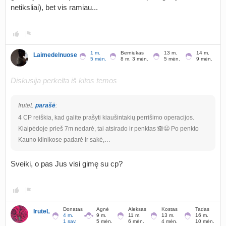
netiksliai), bet vis ramiau...
1 m.
Berniukas
13 m.
14 m.
Laimedelnuose
5 mėn.
8 m. 3 mėn.
5 mėn.
9 mėn.
Diskusija perkelta iš kitos temos
IruteL
parašė
:
4 CP reiškia, kad galite prašyti kiaušintakių perrišimo operacijos.
Klaipėdoje prieš 7m nedarė, tai atsirado ir penktas 🙈😁 Po penkto
Kauno klinikose padarė ir sakė,…
Sveiki, o pas Jus visi gimę su cp?
Donatas
Agnė
Aleksas
Kostas
Tadas
IruteL
4 m.
9 m.
11 m.
13 m.
16 m.
1 sav.
5 mėn.
6 mėn.
4 mėn.
10 mėn.