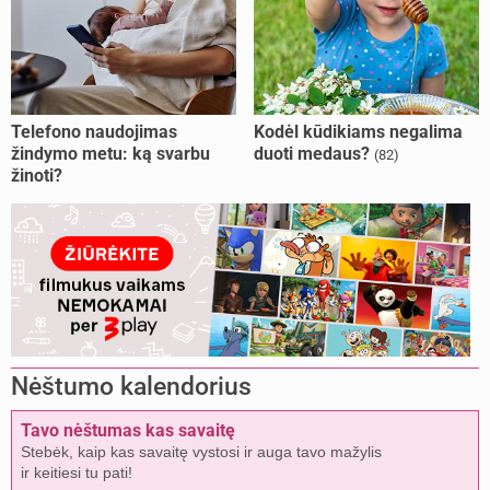
Telefono naudojimas
Kodėl kūdikiams negalima
žindymo metu: ką svarbu
duoti medaus?
(82)
žinoti?
Nėštumo kalendorius
Tavo nėštumas kas savaitę
Stebėk, kaip kas savaitę vystosi ir auga tavo mažylis
ir keitiesi tu pati!