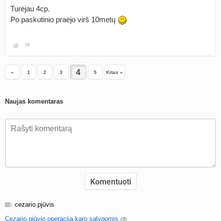
Turėjau 4cp.
Po paskutinio praėjo virš 10metų
«
1
2
3
5
Kitas »
Naujas komentaras
cezario pjūvis
Cezario pjūvio operacija karo sąlygomis
(8)