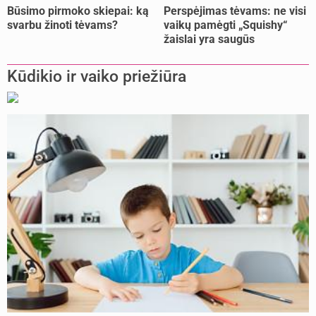
Būsimo pirmoko skiepai: ką
Perspėjimas tėvams: ne visi
svarbu žinoti tėvams?
vaikų pamėgti „Squishy“
žaislai yra saugūs
Kūdikio ir vaiko priežiūra