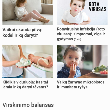
Rotavirusinė infekcija (roto
Vaikui skauda pilvą:
virusas): simptomai, eiga ir
kodėl ir ką daryti?
gydymas
(176)
Kūdikis viduriuoja: kas tai
Vaikų žarnyno mikrobiotos
lemia ir ką daryti tėvams?
ir imuniteto ryšys
Virškinimo balansas