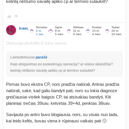
kelintą nėštumo savaitę apliko cp ar termino sulaukėt?
Donatas
Agnė
Aleksas
Kostas
Tadas
IruteL
4 m.
9 m.
11 m.
13 m.
16 m.
1 sav.
5 mėn.
6 mėn.
4 mėn.
10 mėn.
Diskusija perkelta iš kitos temos
Laimedelnuose
parašė
:
Kaip atsigavimas po paskutiniųjų operacijų? ar viskas sklandžiai?
kelintą nėštumo savaitę apliko cp ar termino sulaukėt?
Pirmas buvo ekstra CP, nors pradžia natūrali. Antras pradžia
natūrali, sakė, kad galiu bandyti pati, nors su tokia diagnoze
greičiausiai vistiek baigsis CP, tai atsisakiau bandyti. Kiti
planiniai: trečias 39sav, ketvirtas 39+4d, penktas 38sav.
Savijauta po antro buvo blogiausia, nors, su visais nuo tada,
kai leido keltis, buvau viena ir rūpinausi vaikais pati 🙂