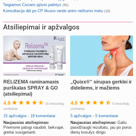
Teigiamos Cezario pjūvio patirtys
(81)
Konsultacija dėl po CP likusio rando antro nėštumo metu
(10)
Atsiliepimai ir apžvalgos
RELIZEMA raminamasis
„Quixx®“ sirupas gerklei ir
purškalas SPRAY & GO
dideliems, ir mažiems
(atsiliepimai)
4.8
4.8
16 testuotojų
5 testuotojų
vertinimai
vertinimai
15 apžvalgos
-
18 komentarai
5 apžvalgos
-
5 komentarai
Naujausias atsiliepimas:
Naujausias atsiliepimas:
Galiu
Priemonė patogi naudoti, bekvapė,
pasidžiaugti rezultatu, jau po poros
greitai susigerianti.
dienų kosulys dingo.