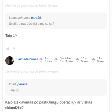
Diskusija perkelta iš kitos temos
Laimedelnuose
parašė
:
Sveiki, o pas Jus visi gimę su cp?
Taip 🙂
1 m.
Berniukas
13 m.
14 m.
Laimedelnuose
5 mėn.
8 m. 3 mėn.
5 mėn.
9 mėn.
Diskusija perkelta iš kitos temos
IruteL
parašė
:
Taip 🙂
Kaip atsigavimas po paskutiniųjų operacijų? ar viskas
sklandžiai?