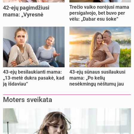
Trečio vaiko norėjusi mama
42-ejų pagimdžiusi
persigalvojo, bet buvo per
mama: „Vyresnė
vėlu: „Dabar esu šoke“
nėštumą išnešiojau
lengviau“
43-ejų besilaukianti mama:
43-ejų sūnaus susilaukusi
„13-metė dukra pasakė, kad
mama: „Po kelių
ją išdaviau“
nesėkmingų nėštumų jau
buvome praradę viltį“
Moters sveikata