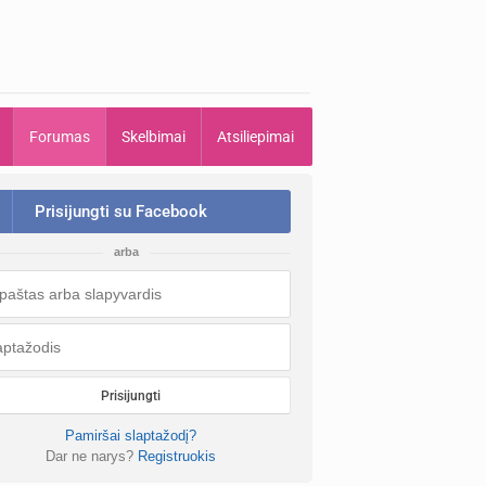
Forumas
Skelbimai
Atsiliepimai
Prisijungti su Facebook
arba
Prisijungti
Pamiršai slaptažodį?
Dar ne narys?
Registruokis