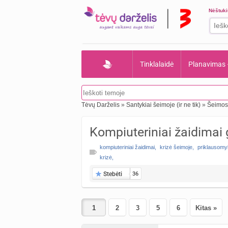
Nėštuk
Tinklalaidė
Planavimas
Tėvų Darželis
»
Santykiai šeimoje (ir ne tik)
»
Šeimos 
Kompiuteriniai žaidimai
kompiuteriniai žaidimai
,
krizė šeimoje
,
priklausom
krizė
,
Stebėti
36
2
3
5
6
Kitas »