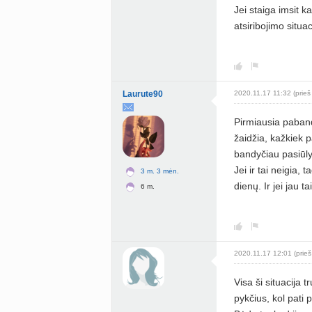
Jei staiga imsit ka
atsiribojimo situac
Laurute90
2020.11.17 11:32 (prieš
Pirmiausia paband
žaidžia, kažkiek p
bandyčiau pasiūly
Jei ir tai neigia,
3 m. 3 mėn.
dienų. Ir jei jau 
6 m.
2020.11.17 12:01 (prieš
Visa ši situacija 
pykčius, kol pati