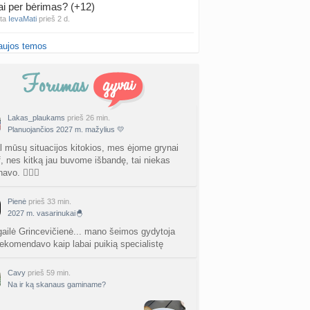
ai per bėrimas? (+12)
nta
IevaMati
prieš 2 d.
aujos temos
gimis ir karščiais (4)
a
Naujokė1
prieš 2 d.
false positive/false negative patirtys
nta
Liiepa
prieš 3 d.
Lakas_plaukams
prieš 26 min.
Planuojančios 2027 m. mažylius 💛
PT tyrimo rezultatai būna klaidingi?
nta
Liiepa
prieš 3 d.
l mūsų situacijos kitokios, mes ėjome grynai
vf, nes kitką jau buvome išbandę, tai niekas
avo. 🤷🏻‍♀️
27 Vasario mėnesio mažyliai
a
Vasaris2027
prieš 3 d.
Pienė
prieš 33 min.
2027 m. vasarinukai🐣
atologai Šiauliuose (2)
a
Ingri2tii
prieš 3 d.
igailė Grincevičienė... mano šeimos gydytoja
ekomendavo kaip labai puikią specialistę
u valymas
a
siksnyteee
prieš 3 d.
Cavy
prieš 59 min.
Na ir ką skanaus gaminame?
tis Šklėrius