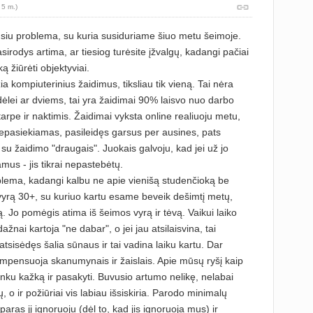
 5 m.)
nsiu problema, su kuria susiduriame šiuo metu šeimoje.
irodys artima, ar tiesiog turėsite įžvalgų, kadangi pačiai
ą žiūrėti objektyviai.
žia kompiuterinius žaidimus, tiksliau tik vieną. Tai nėra
ėlei ar dviems, tai yra žaidimai 90% laisvo nuo darbo
arpe ir naktimis. Žaidimai vyksta online realiuoju metu,
pasiekiamas, pasileidęs garsus per ausines, pats
su žaidimo "draugais". Juokais galvoju, kad jei už jo
mus - jis tikrai nepastebėtų.
roblema, kadangi kalbu ne apie vienišą studenčioką be
 vyrą 30+, su kuriuo kartu esame beveik dešimtį metų,
. Jo pomėgis atima iš šeimos vyrą ir tėvą. Vaikui laiko
dažnai kartoja "ne dabar", o jei jau atsilaisvina, tai
 atsisėdęs šalia sūnaus ir tai vadina laiku kartu. Dar
mpensuoja skanumynais ir žaislais. Apie mūsų ryšį kaip
nku kažką ir pasakyti. Buvusio artumo nelikę, nelabai
 o ir požiūriai vis labiau išsiskiria. Parodo minimalų
paras jį ignoruoju (dėl to, kad jis ignoruoja mus) ir