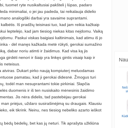
bi, tuomet ryte nusikaltusiai pakšteli į lūpas, padaro
eda minimaliai, o jei jau padeda, tai reikalauja didelio
 mano analogiški darbai yra savaime suprantami.
lbėtis. Iš pradžių teisinasi tuo, kad jam reikia kažkaip
skui leptelėjo, kad jam tiesiog niekas kitas neįdomu. Vaiką
neįdomu. Paskui viskas baigiasi kaltinimais, kad atimu iš jo
tinka - dėl manęs kažkada metė rūkyti, gerokai sumažino
aiką, dabar noriu atimti ir žaidimus. Kad visa ką jis
ga girdėti nenori ir šiaip yra linkęs gintis visaip kaip ir
Naud
is neteisus.
ėra atviras. Dukart pirko naują kompiuterį meluodamas
ntuose pamatau, kad ji gerokai didesnė. Žmogus turi
mų, todėl man nesuprantami tokie pirkiniai. Slapčia
Nėšt
lės duomenis ir iš ten nusiskaito mėnesinis žaidimo
s
entas. Jis nėra didelis, tad pastebėjau gerokai
 man priėjus, uždaro susirašinėjimą su draugais. Klausiu
ieko, eik tikrink. Neinu, nes tiesiog nebeliko azarto ieškot
Kūdi
tų bėdų bėdelių, bet kas jų neturi. Tik aprašyta užkliūna