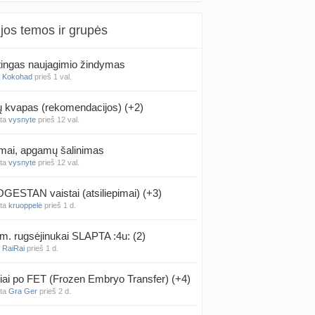
jos temos ir grupės
ingas naujagimio žindymas
a
Kokohad
prieš 1 val.
kvapas (rekomendacijos) (+2)
nta
vysnyte
prieš 12 val.
mai, apgamų šalinimas
nta
vysnyte
prieš 12 val.
ESTAN vaistai (atsiliepimai) (+3)
nta
kruoppelė
prieš 1 d.
m. rugsėjinukai SLAPTA :4u: (2)
a
RaiRai
prieš 1 d.
iai po FET (Frozen Embryo Transfer) (+4)
nta
Gra Ger
prieš 2 d.