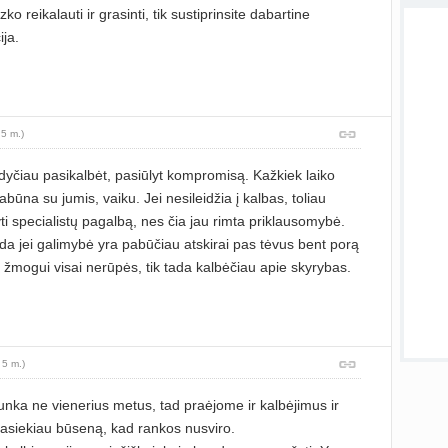
vaiko
zko reikalauti ir grasinti, tik sustiprinsite dabartine
sukurt
ija.
Priva
sukurt
Visos
 5 m.)
yčiau pasikalbėt, pasiūlyt kompromisą. Kažkiek laiko
abūna su jumis, vaiku. Jei nesileidžia į kalbas, toliau
ti specialistų pagalbą, nes čia jau rimta priklausomybė.
 tada jei galimybė yra pabūčiau atskirai pas tėvus bent porą
tai žmogui visai nerūpės, tik tada kalbėčiau apie skyrybas.
 5 m.)
trunka ne vienerius metus, tad praėjome ir kalbėjimus ir
 pasiekiau būseną, kad rankos nusviro.