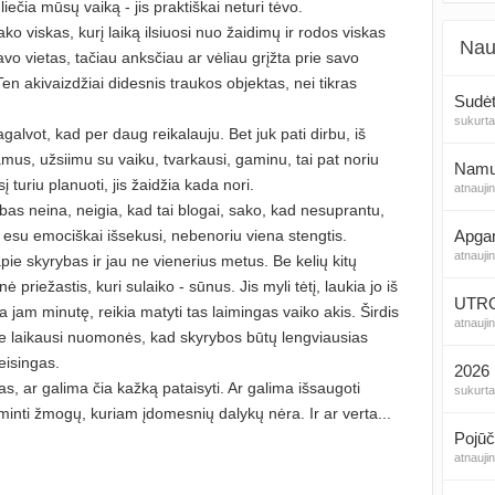
 liečia mūsų vaiką - jis praktiškai neturi tėvo.
ko viskas, kurį laiką ilsiuosi nuo žaidimų ir rodos viskas
Nau
avo vietas, tačiau anksčiau ar vėliau grįžta prie savo
n akivaizdžiai didesnis traukos objektas, nei tikras
Sudėt
sukurt
galvot, kad per daug reikalauju. Bet juk pati dirbu, iš
mus, užsiimu su vaiku, tvarkausi, gaminu, tai pat noriu
Namų 
sį turiu planuoti, jis žaidžia kada nori.
atnauji
bas neina, neigia, kad tai blogai, sako, kad nesuprantu,
ti esu emociškai išsekusi, nebenoriu viena stengtis.
Apga
atnauji
ie skyrybas ir jau ne vienerius metus. Be kelių kitų
ė priežastis, kuri sulaiko - sūnus. Jis myli tėtį, laukia jo iš
UTROG
ria jam minutę, reikia matyti tas laimingas vaiko akis. Širdis
atnauji
ale laikausi nuomonės, kad skyrybos būtų lengviausias
teisingas.
2026 
as, ar galima čia kažką pataisyti. Ar galima išsaugoti
sukurt
inti žmogų, kuriam įdomesnių dalykų nėra. Ir ar verta...
Pojūč
atnauji