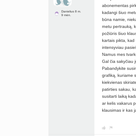
abonementas pirktu
Danielius 8 m.
kadangi šiuo metu
9 mėn.
būna namie, nieka
metu pertrauką, k
požiūris šiuo klau
kartais pikta, kad
intensyviau pasie
Namus mes tvarkom
Gal čia sakyčiau j
Pabandykite susira
grafiką, kuriame s
kiekvienas skiriat
patirties sakau, 
susitarti laiką ka
ar kelis vakarus p
klausimas ir kas ja