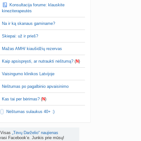
Konsultacija forume: klauskite
kydliaukės hipotirozė ir nėštumas (+3)
kineziterapeutės
nta
Šviesa777
prieš 4 d.
Na ir ką skanaus gaminame?
as po hemorojaus operacijos
nta
Rasa Gal
prieš 4 d.
Skiepai: už ir prieš?
PV (žmogaus papilomos virusas) (+3)
Mažas AMH/ kiaušidžių rezervas
nta
Svaja1234
prieš 5 d.
Kaip apsispręsti, ar nutraukti nėštumą?
(
N
)
Koks vienas kasdienis šeimos įprotis labiausiai pasiteisino? (2)
a
TD asistentė
prieš 5 d.
Vaisingumo klinikos Latvijoje
žniausi klausimai apie cezario pjūvį (+2)
Nėštumas po pagalbinio apvaisinimo
nta
Veronika99
prieš 5 d.
Kas tai per bėrimas?
(
N
)
is brendimas (3)
0
a
danguolyte
prieš 6 d.
Nėštumas sulaukus 40+ :)
D testuotojos! (bendra tema)
nta
Karlitele
prieš 6 d.
Visas
„Tėvų Darželio“ naujienas
rasi Facebook‘e. Junkis prie mūsų!