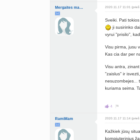
Mergaites mama
2020.11.17 11:01 (prieš
Sveiki. Pati tokio
ji susirinko d
vyrui "prisilo", ka
Visu pirma, jusu v
Kas cia dar per n
Visu antra, zinant
"zaislus" ir isvez
nesuzombejes... ta
kuriama seima. T
-1
RamiMam
2020.11.17 11:14 (prieš
Kažkiek jūsų situ
kompiuterinius ža