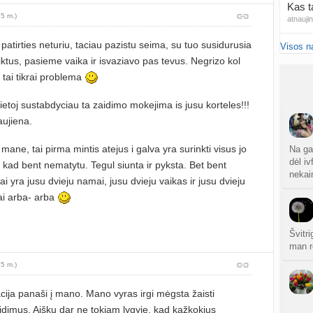
Kas t
 5 m.)
atnauji
s patirties neturiu, taciau pazistu seima, su tuo susidurusia
Visos n
Nauja
aiktus, pasieme vaika ir isvaziavo pas tevus. Negrizo kol
sukurt
d tai tikrai problema
NIPT 
ietoj sustabdyciau ta zaidimo mokejima is jusu korteles!!!
atnauji
aujiena.
Ar NI
atnauji
 mane, tai pirma mintis atejus i galva yra surinkti visus jo
Na ga
dėl i
ti, kad bent nematytu. Tegul siunta ir pyksta. Bet bent
nekain
20
i yra jusu dvieju namai, jusu dvieju vaikas ir jusu dvieju
sukurt
ai arba- arba
Traum
sukurt
Švitr
man r
Čakr
 5 m.)
sukurt
acija panaši į mano. Mano vyras irgi mėgsta žaisti
Kęstu
idimus. Aišku dar ne tokiam lygyje, kad kažkokius