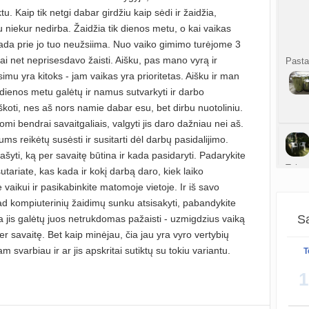
atnauji
. Kaip tik netgi dabar girdžiu kaip sėdi ir žaidžia,
 niekur nedirba. Žaidžia tik dienos metu, o kai vaikas
Ko
da prie jo tuo neužsiima. Nuo vaiko gimimo turėjome 3
sukurt
ai net neprisesdavo žaisti. Aišku, pas mano vyrą ir
Pasta
simu yra kitoks - jam vaikas yra prioritetas. Aišku ir man
Anuž
atnauji
 dienos metu galėtų ir namus sutvarkyti ir darbo
škoti, nes aš nors namie dabar esu, bet dirbu nuotoliniu.
Valdo
i bendrai savaitgaliais, valgyti jis daro dažniau nei aš.
sukurt
ums reikėtų susėsti ir susitarti dėl darbų pasidalijimo.
šyti, ką per savaitę būtina ir kada pasidaryti. Padarykite
Graži
Tai m
utariate, kas kada ir kokį darbą daro, kiek laiko
atnauji
žinot
e vaikui ir pasikabinkite matomoje vietoje. Ir iš savo
kažka
Crino
kad kompiuterinių žaidimų sunku atsisakyti, pabandykite
atnauji
Sa
da jis galėtų juos netrukdomas pažaisti - uzmigdzius vaiką
er savaitę. Bet kaip minėjau, čia jau yra vyro vertybių
Persp
m svarbiau ir ar jis apskritai sutiktų su tokiu variantu.
Labai 
T
sukurt
Kūdik
1
mažia
neie
sukurt