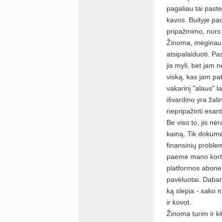
pagaliau tai paste
kavos. Buityje pad
pripažinimo, nors
Žinoma, mėginau ka
atsipalaiduoti. Pa
jis myli, bet jam 
viską, kas jam pa
vakarinį "alaus" l
išvardino yra žalin
nepripažinti esant
Be viso to, jis n
kainą. Tik dokume
finansinių proble
paėmė mano korte
platformos abonem
pavėluotai. Dabar
ką slepia - sako n
ir kovot.
Žinoma turim ir ki