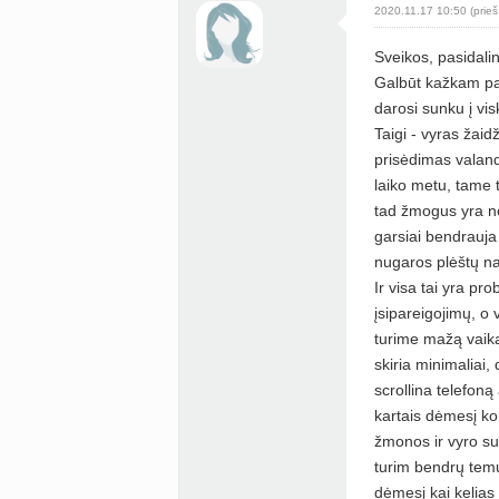
2020.11.17 10:50 (prieš
Sveikos, pasidali
Galbūt kažkam pas
darosi sunku į visk
Taigi - vyras žaid
prisėdimas valand
laiko metu, tame t
tad žmogus yra ne
garsiai bendrauja 
nugaros plėštų na
Ir visa tai yra p
įsipareigojimų, o
turime mažą vaiką
skiria minimaliai, 
scrollina telefoną
kartais dėmesį ko
žmonos ir vyro su
turim bendrų temų,
dėmesį kai kelias 