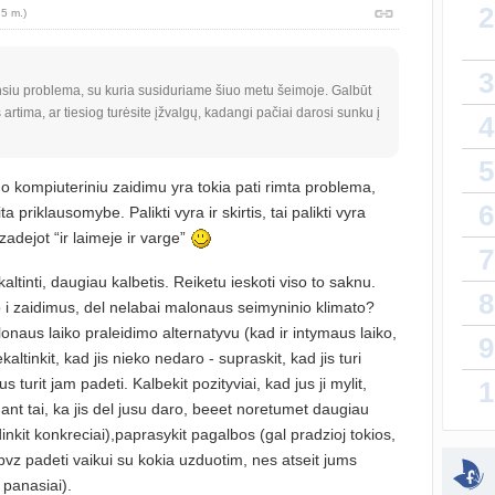
2
 5 m.)
S
atnauji
3
nsiu problema, su kuria susiduriame šiuo metu šeimoje. Galbūt
Gijim
rtima, ar tiesiog turėsite įžvalgų, kadangi pačiai darosi sunku į
4
atnauji
5
Ž
 kompiuteriniu zaidimu yra tokia pati rimta problema,
atnauji
6
ita priklausomybe. Palikti vyra ir skirtis, tai palikti vyra
zadejot “ir laimeje ir varge”
7
sukurt
altinti, daugiau kalbetis. Reiketu ieskoti viso to saknu.
8
Da
o i zaidimus, del nelabai malonaus seimyninio klimato?
atnauji
onaus laiko praleidimo alternatyvu (kad ir intymaus laiko,
9
kaltinkit, kad jis nieko nedaro - supraskit, kad jis turi
lytin
s turit jam padeti. Kalbekit pozityviai, kad jus ji mylit,
1
sukurt
tinant tai, ka jis del jusu daro, beeet noretumet daugiau
dinkit konkreciai),paprasykit pagalbos (gal pradzioj tokios,
T
atnauji
pvz padeti vaikui su kokia uzduotim, nes atseit jums
 panasiai).