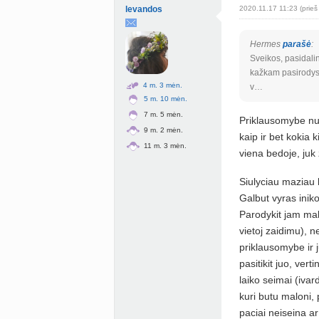
levandos
2020.11.17 11:23 (prieš
Hermes
parašė
:
Sveikos, pasidali
kažkam pasirodys a
4 m. 3 mėn.
v…
5 m. 10 mėn.
7 m. 5 mėn.
Priklausomybe nuo
9 m. 2 mėn.
kaip ir bet kokia k
11 m. 3 mėn.
viena bedoje, juk 
Siulyciau maziau k
Galbut vyras inik
Parodykit jam mal
vietoj zaidimu), ne
priklausomybe ir ju
pasitikit juo, ver
laiko seimai (ivar
kuri butu maloni, 
paciai neiseina ar