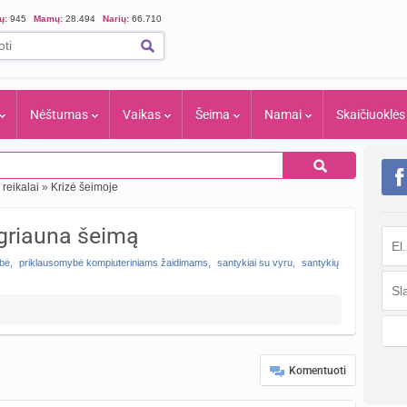
ių:
945
Mamų:
28.494
Narių:
66.710
Nėštumas
Vaikas
Šeima
Namai
Skaičiuoklės
reikalai
»
Krizė šeimoje
 griauna šeimą
ybė
,
priklausomybė kompiuteriniams žaidimams
,
santykiai su vyru
,
santykių
Komentuoti