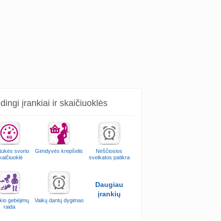
ingi įrankiai ir skaičiuoklės
ukės svorio
Gimdyvės krepšelis
Nėščiosios
kaičiuoklė
sveikatos patikra
Daugiau
įrankių
kio gebėjimų
Vaikų dantų dygimas
raida