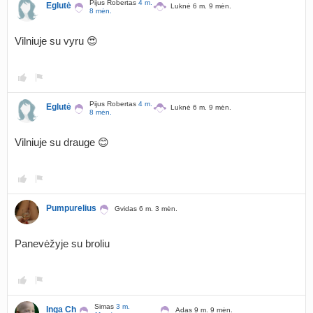
Pijus Robertas
4 m.
Eglutė
Luknė 6 m. 9 mėn.
8 mėn.
Vilniuje su vyru 😍
Pijus Robertas
4 m.
Eglutė
Luknė 6 m. 9 mėn.
8 mėn.
Vilniuje su drauge 😊
Pumpurelius
Gvidas 6 m. 3 mėn.
Panevėžyje su broliu
Simas
3 m.
Inga Ch
Adas 9 m. 9 mėn.