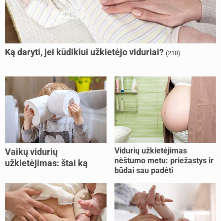
Ką daryti, jei kūdikiui užkietėjo viduriai?
(218)
Vidurių užkietėjimas
Vaikų vidurių
nėštumo metu: priežastys ir
užkietėjimas: štai ką
būdai sau padėti
daryti