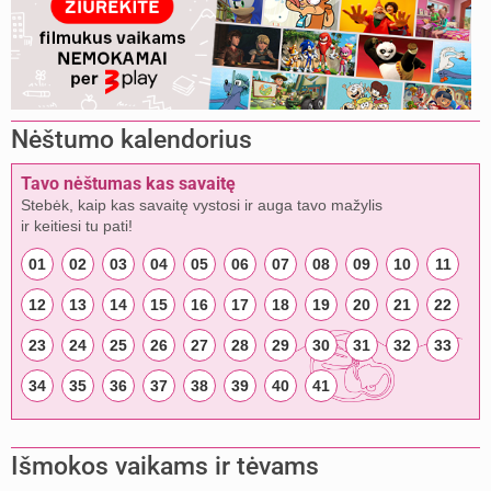
Nėštumo kalendorius
Tavo nėštumas kas savaitę
Stebėk, kaip kas savaitę vystosi ir auga tavo mažylis
ir keitiesi tu pati!
01
02
03
04
05
06
07
08
09
10
11
12
13
14
15
16
17
18
19
20
21
22
23
24
25
26
27
28
29
30
31
32
33
34
35
36
37
38
39
40
41
Išmokos vaikams ir tėvams