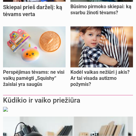
Būsimo pirmoko skiepai: ką
Skiepai prieš darželį: ką
svarbu žinoti tėvams?
tėvams verta
pasitikrinti?
Perspėjimas tėvams: ne visi
Kodėl vaikas nežiūri į akis?
vaikų pamėgti „Squishy“
Ar tai visada autizmo
žaislai yra saugūs
požymis?
Kūdikio ir vaiko priežiūra