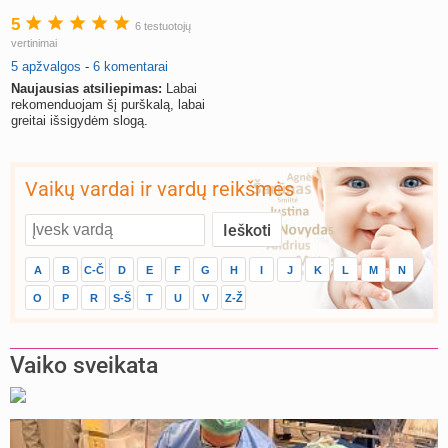
5
6 testuotojų
vertinimai
5 apžvalgos
-
6 komentarai
Naujausias atsiliepimas:
Labai
rekomenduojam šį purškalą, labai
greitai išsigydėm slogą.
Vaikų vardai ir vardų reikšmės
A
B
C-Č
D
E
F
G
H
I
J
K
L
M
N
O
P
R
S-Š
T
U
V
Z-Ž
Vaiko sveikata