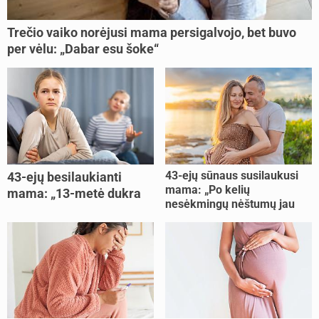
Trečio vaiko norėjusi mama persigalvojo, bet buvo
per vėlu: „Dabar esu šoke“
43-ejų sūnaus susilaukusi
43-ejų besilaukianti
mama: „Po kelių
mama: „13-metė dukra
nesėkmingų nėštumų jau
pasakė, kad ją išdaviau“
buvome praradę viltį“