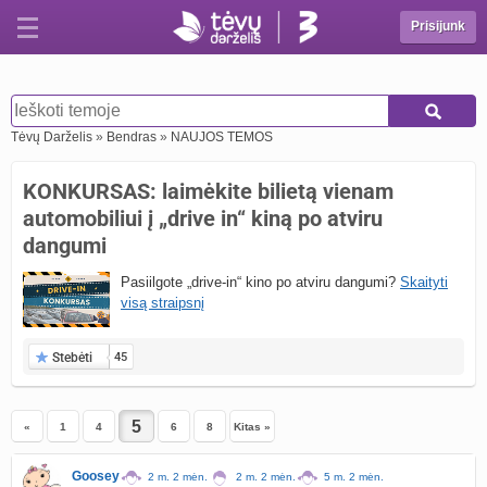
Prisijunk
Tėvų Darželis
»
Bendras
»
NAUJOS TEMOS
KONKURSAS: laimėkite bilietą vienam
automobiliui į „drive in“ kiną po atviru
dangumi
Pasiilgote „drive-in“ kino po atviru dangumi?
Skaityti
visą straipsnį
Stebėti
45
«
1
4
6
8
Kitas »
Goosey
2 m. 2 mėn.
2 m. 2 mėn.
5 m. 2 mėn.