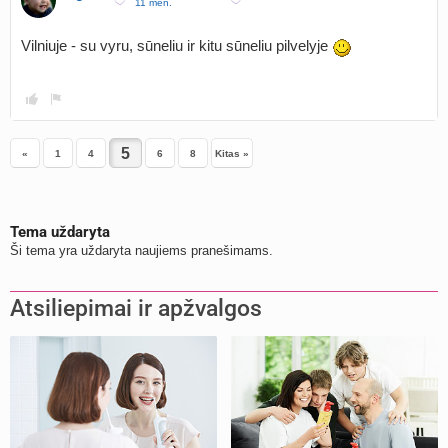
11 mėn.
Vilniuje - su vyru, sūneliu ir kitu sūneliu pilvelyje
«
1
4
6
8
Kitas »
Tema uždaryta
Ši tema yra uždaryta naujiems pranešimams.
Atsiliepimai ir apžvalgos