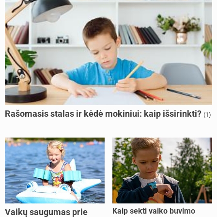
Rašomasis stalas ir kėdė mokiniui: kaip išsirinkti?
(1)
Kaip sekti vaiko buvimo
Vaikų saugumas prie