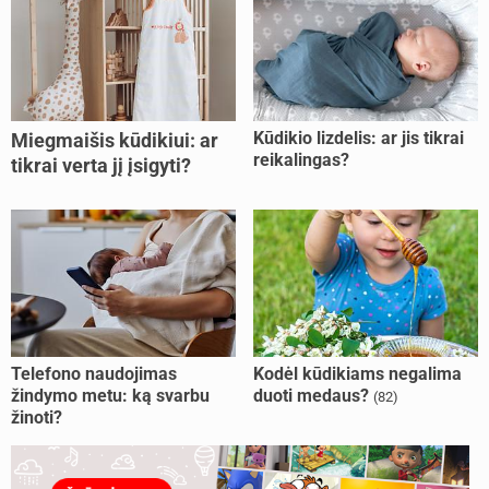
Kūdikio lizdelis: ar jis tikrai
Miegmaišis kūdikiui: ar
reikalingas?
tikrai verta jį įsigyti?
Telefono naudojimas
Kodėl kūdikiams negalima
žindymo metu: ką svarbu
duoti medaus?
(82)
žinoti?