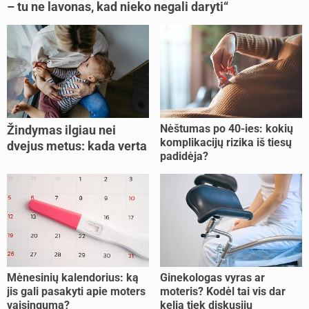
– tu ne lavonas, kad nieko negali daryti“
Nėštumas po 40-ies: kokių
Žindymas ilgiau nei
komplikacijų rizika iš tiesų
dvejus metus: kada verta
padidėja?
tęsti, o kada metas
nujunkyti?
Mėnesinių kalendorius: ką
Ginekologas vyras ar
jis gali pasakyti apie moters
moteris? Kodėl tai vis dar
vaisingumą?
kelia tiek diskusijų