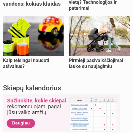
vietą? Technologijos ir
vandens: kokias klaidas
patarimai
dažniausiai daro tėvai?
Kaip teisingai naudoti
Pirmieji pasivaikščiojimai
atšvaitus?
lauke su naujagimiu
Skiepų kalendorius