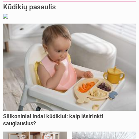
Kūdikių pasaulis
Silikoniniai indai kūdikiui: kaip išsirinkti
saugiausius?