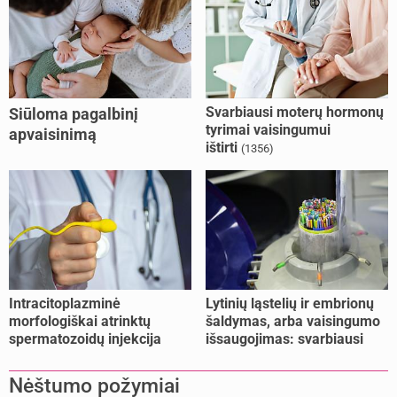
Svarbiausi moterų hormonų
Siūloma pagalbinį
tyrimai vaisingumui
apvaisinimą
ištirti
(1356)
kompensuoti ir
nesusituokusiems, ir
vienišoms moterims
(10)
Intracitoplazminė
Lytinių ląstelių ir embrionų
morfologiškai atrinktų
šaldymas, arba vaisingumo
spermatozoidų injekcija
išsaugojimas: svarbiausi
(IMSI)
faktai
Nėštumo požymiai