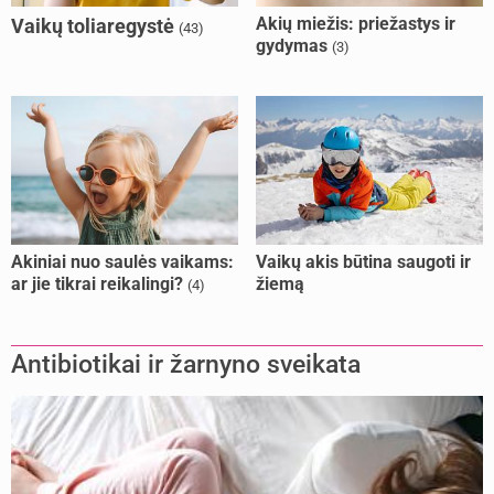
Akių miežis: priežastys ir
Vaikų toliaregystė
(43)
gydymas
(3)
Akiniai nuo saulės vaikams:
Vaikų akis būtina saugoti ir
ar jie tikrai reikalingi?
žiemą
(4)
Antibiotikai ir žarnyno sveikata