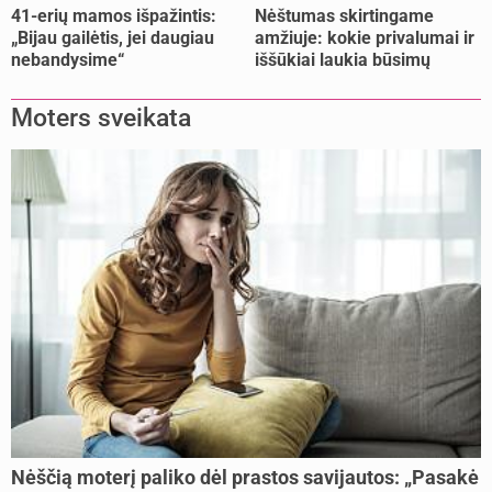
41-erių mamos išpažintis:
Nėštumas skirtingame
„Bijau gailėtis, jei daugiau
amžiuje: kokie privalumai ir
nebandysime“
iššūkiai laukia būsimų
mamų?
Moters sveikata
Nėščią moterį paliko dėl prastos savijautos: „Pasakė