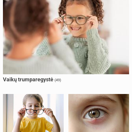
Vaikų trumparegystė
(49)