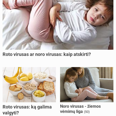
Roto virusas ar noro virusas: kaip atskirti?
Noro virusas - žiemos
Roto virusas: ką galima
vėmimų liga
(50)
valgyti?