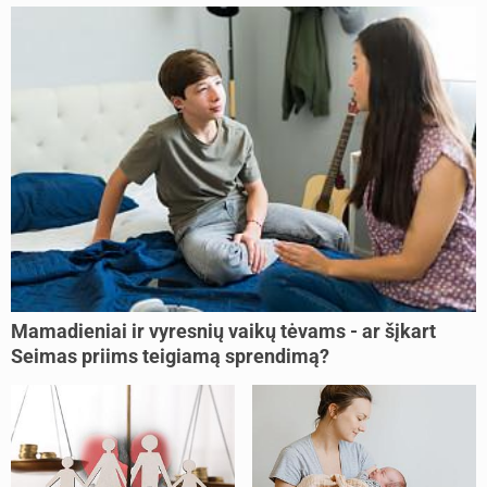
Mamadieniai ir vyresnių vaikų tėvams - ar šįkart
Seimas priims teigiamą sprendimą?