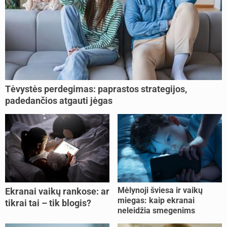
Tėvystės perdegimas: paprastos strategijos,
padedančios atgauti jėgas
Mėlynoji šviesa ir vaikų
Ekranai vaikų rankose: ar
miegas: kaip ekranai
tikrai tai – tik blogis?
neleidžia smegenims
pailsėti?