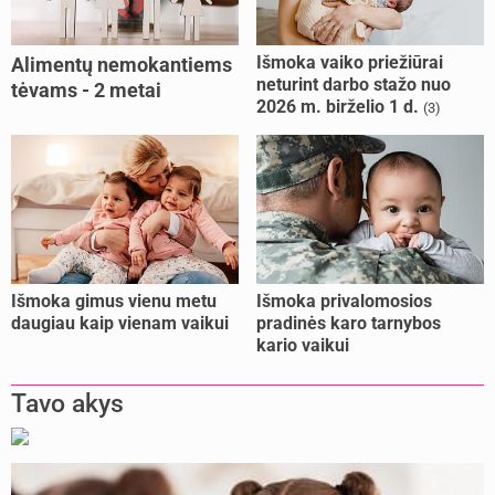
Išmoka vaiko priežiūrai
Alimentų nemokantiems
neturint darbo stažo nuo
tėvams - 2 metai
2026 m. birželio 1 d.
(3)
kalėjimo
Išmoka gimus vienu metu
Išmoka privalomosios
daugiau kaip vienam vaikui
pradinės karo tarnybos
kario vaikui
Tavo akys