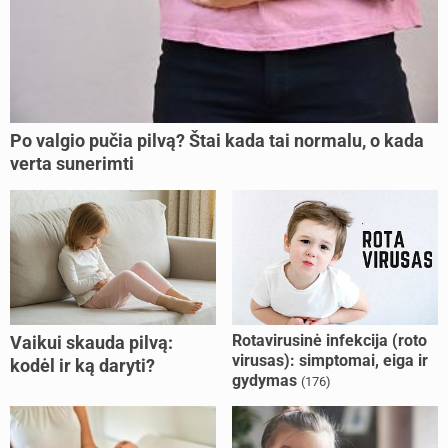
Po valgio pučia pilvą? Štai kada tai normalu, o kada
verta sunerimti
Rotavirusinė infekcija (roto
Vaikui skauda pilvą:
virusas): simptomai, eiga ir
kodėl ir ką daryti?
gydymas
(176)