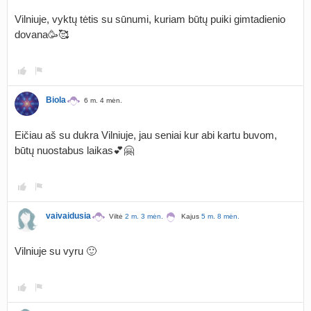
Vilniuje, vyktų tėtis su sūnumi, kuriam būtų puiki gimtadienio
dovana🥳🥰
Biola
6 m. 4 mėn.
Eičiau aš su dukra Vilniuje, jau seniai kur abi kartu buvom,
būtų nuostabus laikas💕🤗
vaivaidusia
Viltė
2 m. 3 mėn.
Kajus
5 m. 8 mėn.
Vilniuje su vyru 🙂