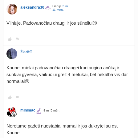
Gabija
5 m.
aleksandra30
11 mėn.
Vilniuje. Padovanočiau draugi ir jos sūneliui😊
ŽiedėT
Kaune, mielai padovanočiau draugei kuri augina anūką ir
sunkiai gyvena, vaikučiui greit 4 metukai, bet nekalba vis dar
normaliai😢
minimac
8 m. 5 mėn.
Noretume padeti nuostabiai mamai ir jos dukrytei su ds.
Kaune