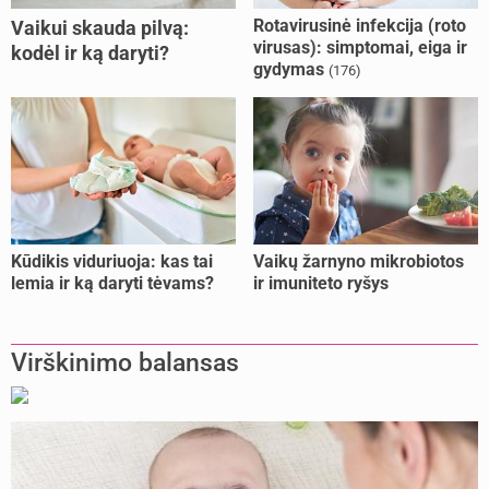
Rotavirusinė infekcija (roto
Vaikui skauda pilvą:
virusas): simptomai, eiga ir
kodėl ir ką daryti?
gydymas
(176)
Kūdikis viduriuoja: kas tai
Vaikų žarnyno mikrobiotos
lemia ir ką daryti tėvams?
ir imuniteto ryšys
Virškinimo balansas