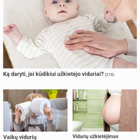
Ką daryti, jei kūdikiui užkietėjo viduriai?
(218)
Vidurių užkietėjimas
Vaikų vidurių