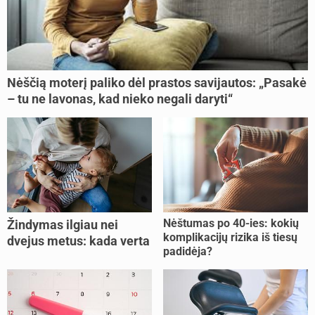
Nėščią moterį paliko dėl prastos savijautos: „Pasakė
– tu ne lavonas, kad nieko negali daryti“
Nėštumas po 40-ies: kokių
Žindymas ilgiau nei
komplikacijų rizika iš tiesų
dvejus metus: kada verta
padidėja?
tęsti, o kada metas
nujunkyti?