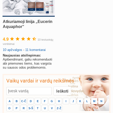
Atkuriamoji linija „Eucerin
Aquaphor“
4.9
10 testuotojų
vertinimai
10 apžvalgos
-
11 komentarai
Naujausias atsiliepimas:
Apibendrinant, galiu rekomenduoti
abi priemones tiems, kas vargsta
su sausos odos problemomis.
Vaikų vardai ir vardų reikšmės
A
B
C-Č
D
E
F
G
H
I
J
K
L
M
N
O
P
R
S-Š
T
U
V
Z-Ž