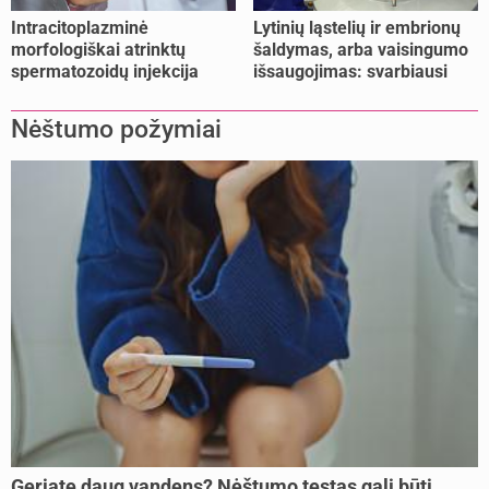
Intracitoplazminė
Lytinių ląstelių ir embrionų
morfologiškai atrinktų
šaldymas, arba vaisingumo
spermatozoidų injekcija
išsaugojimas: svarbiausi
(IMSI)
faktai
Nėštumo požymiai
Geriate daug vandens? Nėštumo testas gali būti