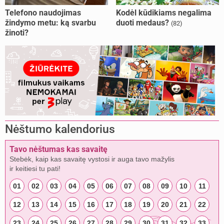
Telefono naudojimas
Kodėl kūdikiams negalima
žindymo metu: ką svarbu
duoti medaus?
(82)
žinoti?
Nėštumo kalendorius
Tavo nėštumas kas savaitę
Stebėk, kaip kas savaitę vystosi ir auga tavo mažylis
ir keitiesi tu pati!
01
02
03
04
05
06
07
08
09
10
11
12
13
14
15
16
17
18
19
20
21
22
23
24
25
26
27
28
29
30
31
32
33