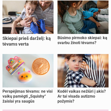
Būsimo pirmoko skiepai: ką
Skiepai prieš darželį: ką
svarbu žinoti tėvams?
tėvams verta
pasitikrinti?
Perspėjimas tėvams: ne visi
Kodėl vaikas nežiūri į akis?
vaikų pamėgti „Squishy“
Ar tai visada autizmo
žaislai yra saugūs
požymis?