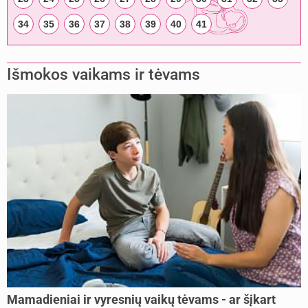
34
35
36
37
38
39
40
41
Išmokos vaikams ir tėvams
Mamadieniai ir vyresnių vaikų tėvams - ar šįkart