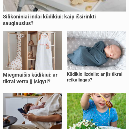
Silikoniniai indai kūdikiui: kaip išsirinkti
saugiausius?
Kūdikio lizdelis: ar jis tikrai
Miegmaišis kūdikiui: ar
reikalingas?
tikrai verta jį įsigyti?