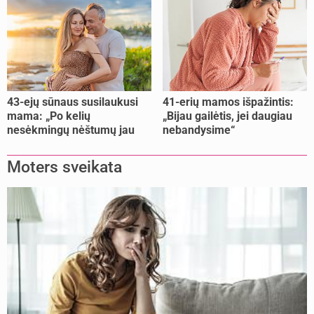
43-ejų sūnaus susilaukusi
41-erių mamos išpažintis:
mama: „Po kelių
„Bijau gailėtis, jei daugiau
nesėkmingų nėštumų jau
nebandysime“
buvome praradę viltį“
Moters sveikata