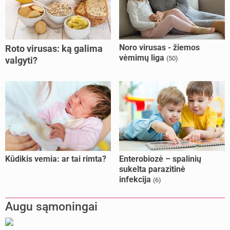
Noro virusas - žiemos
Roto virusas: ką galima
vėmimų liga
(50)
valgyti?
Kūdikis vemia: ar tai rimta?
Enterobiozė – spalinių
sukelta parazitinė
infekcija
(6)
Augu sąmoningai