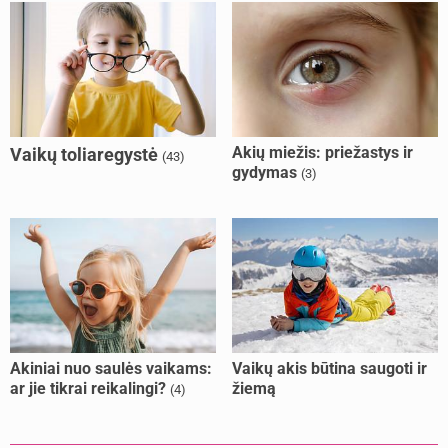
Akių miežis: priežastys ir
Vaikų toliaregystė
(43)
gydymas
(3)
Akiniai nuo saulės vaikams:
Vaikų akis būtina saugoti ir
ar jie tikrai reikalingi?
žiemą
(4)