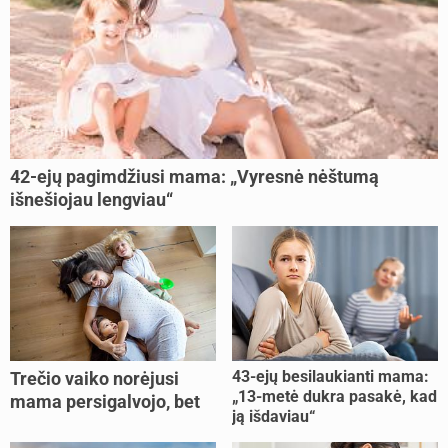
42-ejų pagimdžiusi mama: „Vyresnė nėštumą
išnešiojau lengviau“
43-ejų besilaukianti mama:
Trečio vaiko norėjusi
„13-metė dukra pasakė, kad
mama persigalvojo, bet
ją išdaviau“
buvo per vėlu: „Dabar esu
šoke“