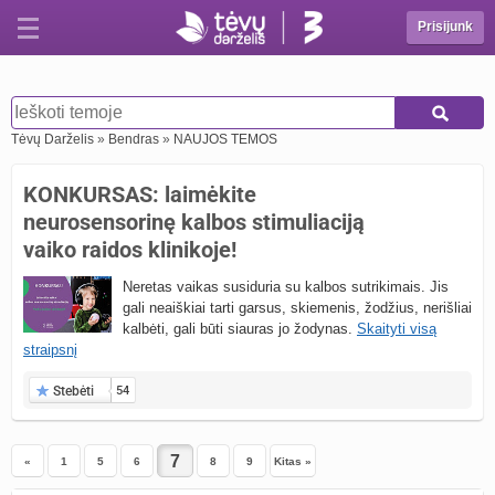
Prisijunk
Tėvų Darželis
»
Bendras
»
NAUJOS TEMOS
KONKURSAS: laimėkite
neurosensorinę kalbos stimuliaciją
vaiko raidos klinikoje!
Neretas vaikas susiduria su kalbos sutrikimais. Jis
gali neaiškiai tarti garsus, skiemenis, žodžius, nerišliai
kalbėti, gali būti siauras jo žodynas.
Skaityti visą
straipsnį
Stebėti
54
«
1
5
6
8
9
Kitas »