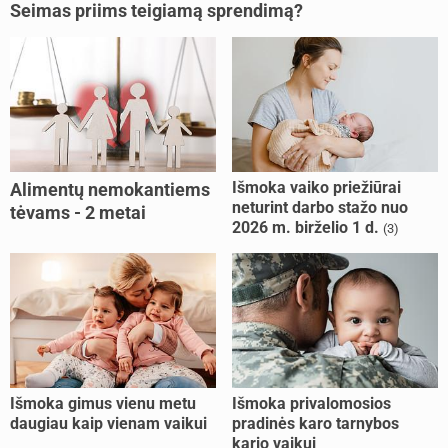
Seimas priims teigiamą sprendimą?
Išmoka vaiko priežiūrai
Alimentų nemokantiems
neturint darbo stažo nuo
tėvams - 2 metai
2026 m. birželio 1 d.
(3)
kalėjimo
Išmoka gimus vienu metu
Išmoka privalomosios
daugiau kaip vienam vaikui
pradinės karo tarnybos
kario vaikui