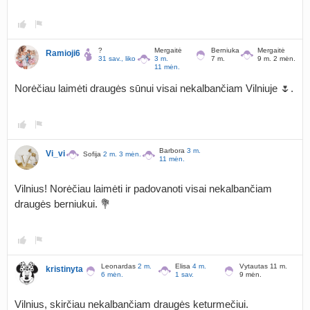
?
Mergaitė
Berniukas
Mergaitė
Ramioji6
31 sav., liko 66 d.
3 m.
7 m.
9 m. 2 mėn.
11 mėn.
Norėčiau laimėti draugės sūnui visai nekalbančiam Vilniuje 🌷.
Barbora
3 m.
Vi_vi
Sofija
2 m. 3 mėn.
11 mėn.
Vilnius! Norėčiau laimėti ir padovanoti visai nekalbančiam
draugės berniukui. 💐
Leonardas
2 m.
Elisa
4 m.
Vytautas 11 m.
kristinyta
6 mėn.
1 sav.
9 mėn.
Vilnius, skirčiau nekalbančiam draugės keturmečiui.