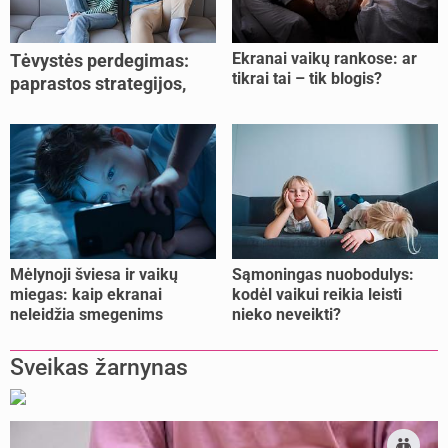
Ekranai vaikų rankose: ar
Tėvystės perdegimas:
tikrai tai – tik blogis?
paprastos strategijos,
padedančios atgauti
jėgas
Mėlynoji šviesa ir vaikų
Sąmoningas nuobodulys:
miegas: kaip ekranai
kodėl vaikui reikia leisti
neleidžia smegenims
nieko neveikti?
pailsėti?
Sveikas žarnynas