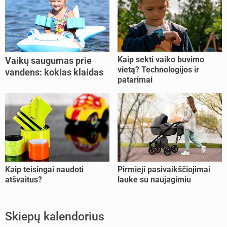
Kaip sekti vaiko buvimo
Vaikų saugumas prie
vietą? Technologijos ir
vandens: kokias klaidas
patarimai
dažniausiai daro tėvai?
Kaip teisingai naudoti
Pirmieji pasivaikščiojimai
atšvaitus?
lauke su naujagimiu
Skiepų kalendorius