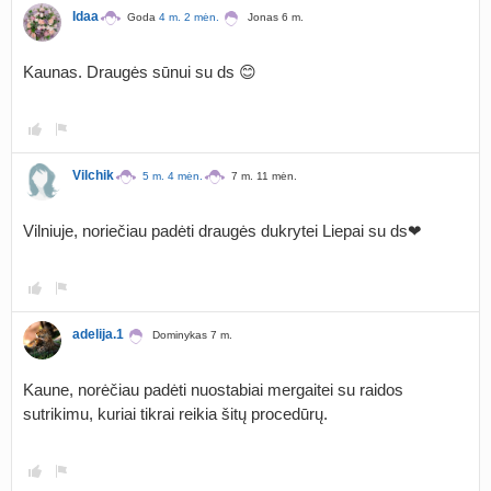
Idaa
Goda
4 m. 2 mėn.
Jonas 6 m.
Kaunas. Draugės sūnui su ds 😊
Vilchik
5 m. 4 mėn.
7 m. 11 mėn.
Vilniuje, noriečiau padėti draugės dukrytei Liepai su ds❤
adelija.1
Dominykas 7 m.
Kaune, norėčiau padėti nuostabiai mergaitei su raidos
sutrikimu, kuriai tikrai reikia šitų procedūrų.