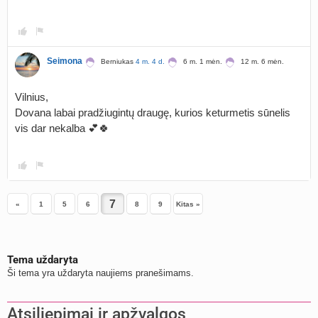
Seimona
Berniukas
4 m. 4 d.
6 m. 1 mėn.
12 m. 6 mėn.
Vilnius,
Dovana labai pradžiugintų draugę, kurios keturmetis sūnelis
vis dar nekalba 💕🍀
«
1
5
6
8
9
Kitas »
Tema uždaryta
Ši tema yra uždaryta naujiems pranešimams.
Atsiliepimai ir apžvalgos