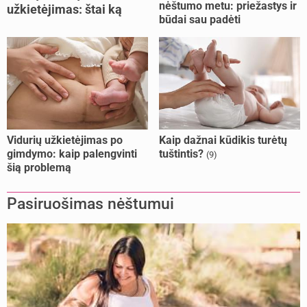
nėštumo metu: priežastys ir
užkietėjimas: štai ką
būdai sau padėti
daryti
Vidurių užkietėjimas po
Kaip dažnai kūdikis turėtų
gimdymo: kaip palengvinti
tuštintis?
(9)
šią problemą
Pasiruošimas nėštumui