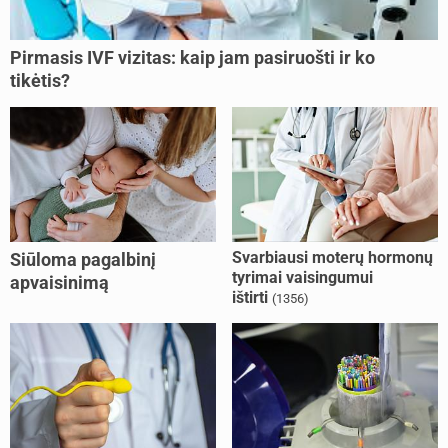
Pirmasis IVF vizitas: kaip jam pasiruošti ir ko
tikėtis?
Svarbiausi moterų hormonų
Siūloma pagalbinį
tyrimai vaisingumui
apvaisinimą
ištirti
(1356)
kompensuoti ir
nesusituokusiems, ir
vienišoms moterims
(10)