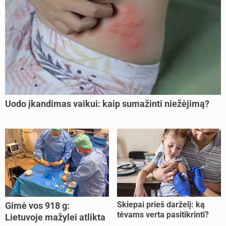
Uodo įkandimas vaikui: kaip sumažinti niežėjimą?
Skiepai prieš darželį: ką
Gimė vos 918 g:
tėvams verta pasitikrinti?
Lietuvoje mažylei atlikta