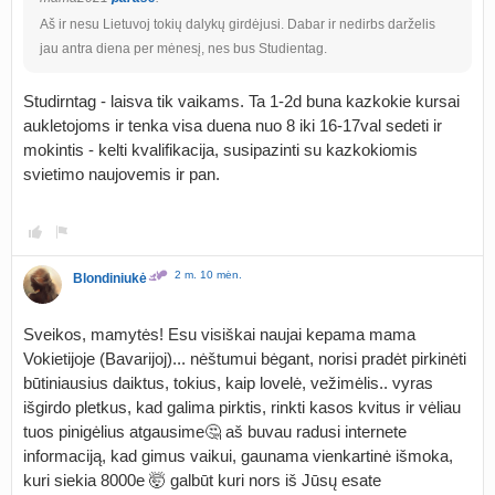
Aš ir nesu Lietuvoj tokių dalykų girdėjusi. Dabar ir nedirbs darželis
jau antra diena per mėnesį, nes bus Studientag.
Studirntag - laisva tik vaikams. Ta 1-2d buna kazkokie kursai
aukletojoms ir tenka visa duena nuo 8 iki 16-17val sedeti ir
mokintis - kelti kvalifikacija, susipazinti su kazkokiomis
svietimo naujovemis ir pan.
2 m. 10 mėn.
Blondiniukė
Sveikos, mamytės! Esu visiškai naujai kepama mama
Vokietijoje (Bavarijoj)... nėštumui bėgant, norisi pradėt pirkinėti
būtiniausius daiktus, tokius, kaip lovelė, vežimėlis.. vyras
išgirdo pletkus, kad galima pirktis, rinkti kasos kvitus ir vėliau
tuos pinigėlius atgausime🤔 aš buvau radusi internete
informaciją, kad gimus vaikui, gaunama vienkartinė išmoka,
kuri siekia 8000e 🤯 galbūt kuri nors iš Jūsų esate