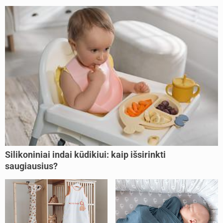
Silikoniniai indai kūdikiui: kaip išsirinkti
saugiausius?