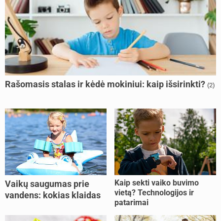
Rašomasis stalas ir kėdė mokiniui: kaip išsirinkti?
(2)
Kaip sekti vaiko buvimo
Vaikų saugumas prie
vietą? Technologijos ir
vandens: kokias klaidas
patarimai
dažniausiai daro tėvai?