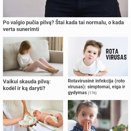
Po valgio pučia pilvą? Štai kada tai normalu, o kada
verta sunerimti
Rotavirusinė infekcija (roto
Vaikui skauda pilvą:
virusas): simptomai, eiga ir
kodėl ir ką daryti?
gydymas
(176)