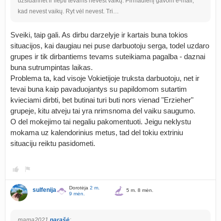
užsidarinėt ir liepti tėvams nevest vaikų. Pirmadienį gavom e-mail,
kad nevest vaikų. Ryt vėl nevest. Tri…
Sveiki, taip gali. As dirbu darzelyje ir kartais buna tokios
situacijos, kai daugiau nei puse darbuotoju serga, todel uzdaro
grupes ir tik dirbantiems tevams suteikiama pagalba - daznai
buna sutrumpintas laikas.
Problema ta, kad visoje Vokietijoje truksta darbuotoju, net ir
tevai buna kaip pavaduojantys su papildomom sutartim
kvieciami dirbti, bet butinai turi buti nors vienad "Erzieher"
grupeje, kitu atveju tai yra nrimsnoma del vaiku saugumo.
O del mokejimo tai negaliu pakomentuoti. Jeigu neklystu
mokama uz kalendorinius metus, tad del tokiu extriniu
situaciju reiktu pasidometi.
Dorotėja
2 m.
sulfenija
5 m. 8 mėn.
9 mėn.
mama2021
parašė
: