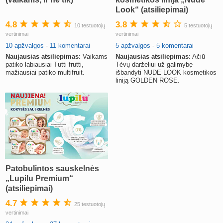
Look“ (atsiliepimai)
4.8
3.8
10 testuotojų
5 testuotojų
vertinimai
vertinimai
10 apžvalgos
-
11 komentarai
5 apžvalgos
-
5 komentarai
Naujausias atsiliepimas:
Vaikams
Naujausias atsiliepimas:
Ačiū
patiko labiausiai Tutti frutti,
Tėvų darželiui už galimybę
mažiausiai patiko multifruit.
išbandyti NUDE LOOK kosmetikos
liniją GOLDEN ROSE.
Patobulintos sauskelnės
„Lupilu Premium“
(atsiliepimai)
4.7
25 testuotojų
vertinimai