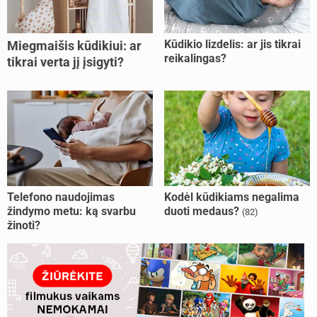
Kūdikio lizdelis: ar jis tikrai
Miegmaišis kūdikiui: ar
reikalingas?
tikrai verta jį įsigyti?
Telefono naudojimas
Kodėl kūdikiams negalima
žindymo metu: ką svarbu
duoti medaus?
(82)
žinoti?