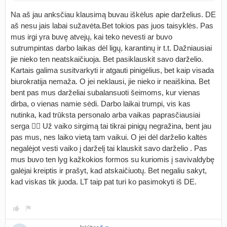
Na aš jau anksčiau klausimą buvau iškėlus apie darželius. DE
aš nesu jais labai sužavėta.Bet tokios pas juos taisyklės. Pas
mus irgi yra buvę atvejų, kai teko nevesti ar buvo
sutrumpintas darbo laikas dėl ligų, karantinų ir t.t. Dažniausiai
jie nieko ten neatskaičiuoja. Bet pasiklauskit savo darželio.
Kartais galima susitvarkyti ir atgauti pinigėlius, bet kaip visada
biurokratija nemaža. O jei neklausi, jie nieko ir neaiškina. Bet
bent pas mus darželiai subalansuoti šeimoms, kur vienas
dirba, o vienas namie sėdi. Darbo laikai trumpi, vis kas
nutinka, kad trūksta personalo arba vaikas paprasčiausiai
serga 🤦‍♀️ Už vaiko sirgimą tai tikrai pinigų negražina, bent jau
pas mus, nes laiko vietą tam vaikui. O jei dėl darželio kaltės
negalėjot vesti vaiko į darželį tai klauskit savo darželio . Pas
mus buvo ten lyg kažkokios formos su kuriomis į savivaldybę
galėjai kreiptis ir prašyt, kad atskaičiuotų. Bet negaliu sakyt,
kad viskas tik juoda. LT taip pat turi ko pasimokyti iš DE.