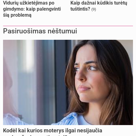
Vidurių užkietėjimas po
Kaip dažnai kūdikis turėtų
gimdymo: kaip palengvinti
tuštintis?
(9)
šią problemą
Pasiruošimas nėštumui
Kodėl kai kurios moterys ilgai nesijaučia