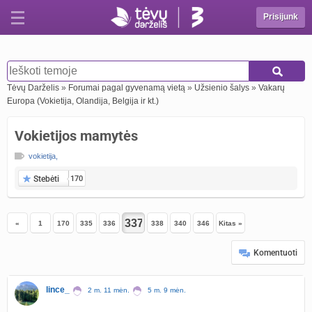
Prisijunk
Tėvų Darželis
»
Forumai pagal gyvenamą vietą
»
Užsienio šalys
»
Vakarų
Europa (Vokietija, Olandija, Belgija ir kt.)
Vokietijos mamytės
vokietija
,
Stebėti
170
«
1
170
335
336
338
340
346
Kitas »
Komentuoti
lince_
2 m. 11 mėn.
5 m. 9 mėn.