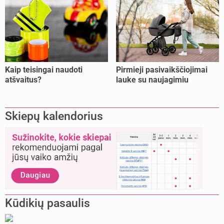
Kaip teisingai naudoti
Pirmieji pasivaikščiojimai
atšvaitus?
lauke su naujagimiu
Skiepų kalendorius
Kūdikių pasaulis