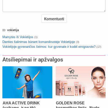
vokietija
Mamytės iš Vokietijos
(1)
Danties šalinimas būnant komandiruotėje Vokietijoje
(3)
Vokietijoje gyvenančios šeimos: kur gyvenate ir kodėl emigravote?
(17)
Atsiliepimai ir apžvalgos
AHA ACTIVE DRINK
GOLDEN ROSE
(vaikams, ir ne tik)
kosmetikos linija „Nude