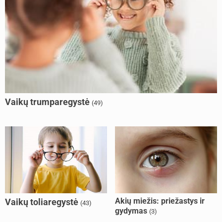
Vaikų trumparegystė
(49)
Akių miežis: priežastys ir
Vaikų toliaregystė
(43)
gydymas
(3)