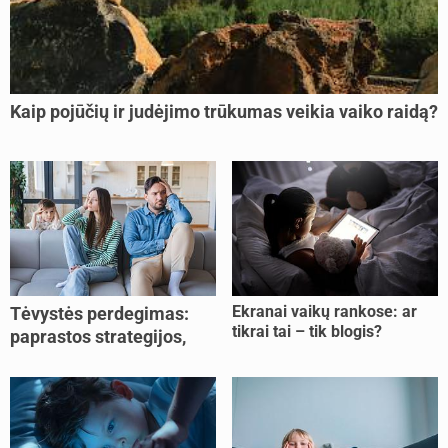
Kaip pojūčių ir judėjimo trūkumas veikia vaiko raidą?
Ekranai vaikų rankose: ar
Tėvystės perdegimas:
tikrai tai – tik blogis?
paprastos strategijos,
padedančios atgauti
jėgas