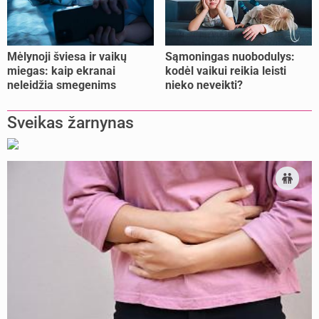
Mėlynoji šviesa ir vaikų
Sąmoningas nuobodulys:
miegas: kaip ekranai
kodėl vaikui reikia leisti
neleidžia smegenims
nieko neveikti?
pailsėti?
Sveikas žarnynas