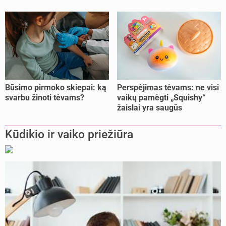
unikali procedūra
Būsimo pirmoko skiepai: ką
Perspėjimas tėvams: ne visi
svarbu žinoti tėvams?
vaikų pamėgti „Squishy“
žaislai yra saugūs
Kūdikio ir vaiko priežiūra