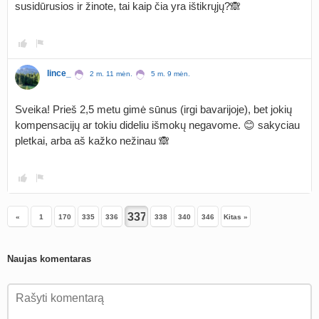
susidūrusios ir žinote, tai kaip čia yra ištikrųjų?🙈
lince_
2 m. 11 mėn.
5 m. 9 mėn.
Sveika! Prieš 2,5 metu gimė sūnus (irgi bavarijoje), bet jokių
kompensacijų ar tokiu dideliu išmokų negavome. 😊 sakyciau
pletkai, arba aš kažko nežinau 🙈
«
1
170
335
336
338
340
346
Kitas »
Naujas komentaras