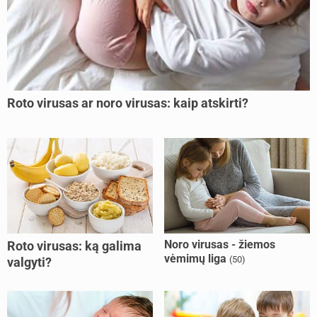
Roto virusas ar noro virusas: kaip atskirti?
Noro virusas - žiemos
Roto virusas: ką galima
vėmimų liga
(50)
valgyti?