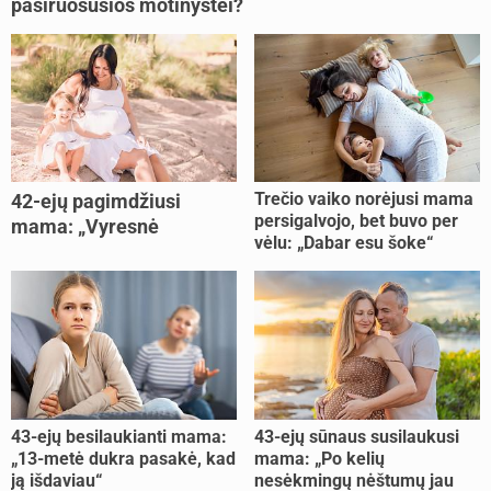
pasiruošusios motinystei?
Trečio vaiko norėjusi mama
42-ejų pagimdžiusi
persigalvojo, bet buvo per
mama: „Vyresnė
vėlu: „Dabar esu šoke“
nėštumą išnešiojau
lengviau“
43-ejų besilaukianti mama:
43-ejų sūnaus susilaukusi
„13-metė dukra pasakė, kad
mama: „Po kelių
ją išdaviau“
nesėkmingų nėštumų jau