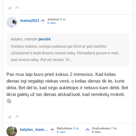
Jokūbas
5 m.
mama2021
6 mėn.
katytes_mamyte
parašė
:
Sveikos mamos, norėjau paklaust gal žinot ar gali darželis
užsidarinėt ir liepti tėvams nevest vaikų. Pirmadienį gavom e-mail,
kad nevest vaikų. Ryt vėl nevest. Tri…
Pas mus taip buvo prieš kokius 2 mėnesius. Kad kelias
dienas irgi negalėjo niekas vesti, o kelias dienas tik tie, kurie
dirba. Bet dėl to, kad sirgo auklėtojos ir nebuvo kam dirbti. Bet
tikrai galėtų už tas dienas atskaičiuoti, kad nereikėtų mokėti.
🤔
Mažuliukas
3 m.
Gražuoliukas 7 m.
katytes_mamyte
9 mėn.
9 mėn.