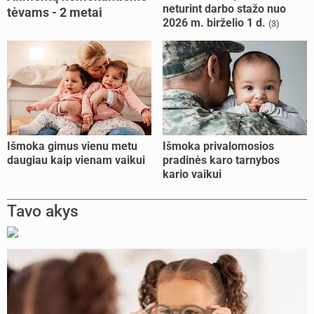
neturint darbo stažo nuo
tėvams - 2 metai
2026 m. birželio 1 d.
(3)
kalėjimo
Išmoka gimus vienu metu
Išmoka privalomosios
daugiau kaip vienam vaikui
pradinės karo tarnybos
kario vaikui
Tavo akys