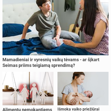
Mamadieniai ir vyresnių vaikų tėvams - ar šįkart
Seimas priims teigiamą sprendimą?
Išmoka vaiko priežiūrai
Alimentų nemokantiems