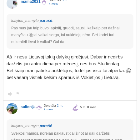
Jokūbas
5 m.
mama2021
6 mėn.
katytes_mamyte
parašė
:
Pas mus jau taip buvo lapkritį, gruodį, sausį.. kažkaip per dažnai
manyčiau 🤔 tai vaikai serga, tai auklėtojų nėra. Bet kodėl turi
nukentėti tėvai ir vaikai? Gal da…
Aš ir nesu Lietuvoj tokių dalykų girdėjusi. Dabar ir nedirbs
darželis jau antra diena per mėnesį, nes bus Studientag.
Bet šiaip man patinka auklėtojos, todėl jos visa tai atperka. 🤗
bet vasarą vistiek kelsim sparnus iš Vokietijos į Lietuvą.
Dorotėja
2 m.
sulfenija
5 m. 8 mėn.
9 mėn.
katytes_mamyte
parašė
:
Sveikos mamos, norėjau paklaust gal žinot ar gali darželis