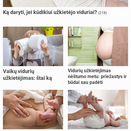
Ką daryti, jei kūdikiui užkietėjo viduriai?
(218)
Vidurių užkietėjimas
Vaikų vidurių
nėštumo metu: priežastys ir
užkietėjimas: štai ką
būdai sau padėti
daryti