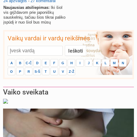
24 apžvalgos
-
27 komentarai
Naujausias atsiliepimas:
Iki šiol
vis grįždavom prie japoniškų
sauskelnių, tačiau šios tikrai paliko
įspūdį ir nuo šiol bus mūsų
pasirinkimas.
Vaikų vardai ir vardų reikšmės
A
B
C-Č
D
E
F
G
H
I
J
K
L
M
N
O
P
R
S-Š
T
U
V
Z-Ž
Vaiko sveikata