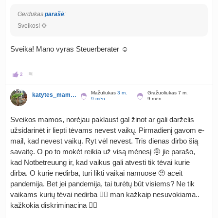
Gerdukas
parašė
:
Sveikos! 🌻
Sveika! Mano vyras Steuerberater ☺️
2
Mažuliukas
3 m.
Gražuoliukas 7 m.
katytes_mamyte
9 mėn.
9 mėn.
Sveikos mamos, norėjau paklaust gal žinot ar gali darželis
užsidarinėt ir liepti tėvams nevest vaikų. Pirmadienį gavom e-
mail, kad nevest vaikų. Ryt vėl nevest. Tris dienas dirbo šią
savaitę. O po to mokėt reikia už visą mėnesį 🤨 jie parašo,
kad Notbetreuung ir, kad vaikus gali atvesti tik tėvai kurie
dirba. O kurie nedirba, turi likti vaikai namuose 🤨 aceit
pandemija. Bet jei pandemija, tai turėtų būt visiems? Ne tik
vaikams kurių tėvai nedirba 🤷‍♀️ man kažkaip nesuvokiama..
kažkokia diskriminacina 🤦‍♀️