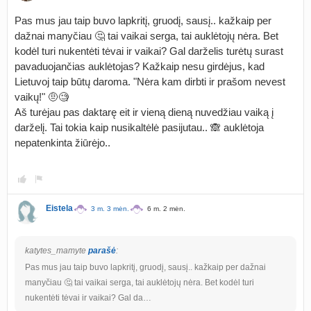
Pas mus jau taip buvo lapkritį, gruodį, sausį.. kažkaip per
dažnai manyčiau 🤔 tai vaikai serga, tai auklėtojų nėra. Bet
kodėl turi nukentėti tėvai ir vaikai? Gal darželis turėtų surast
pavaduojančias auklėtojas? Kažkaip nesu girdėjus, kad
Lietuvoj taip būtų daroma. "Nėra kam dirbti ir prašom nevest
vaikų!" 🤨🧐
Aš turėjau pas daktarę eit ir vieną dieną nuvedžiau vaiką į
darželį. Tai tokia kaip nusikaltėlė pasijutau.. 🙈 auklėtoja
nepatenkinta žiūrėjo..
Eistela
3 m. 3 mėn.
6 m. 2 mėn.
katytes_mamyte
parašė
:
Pas mus jau taip buvo lapkritį, gruodį, sausį.. kažkaip per dažnai
manyčiau 🤔 tai vaikai serga, tai auklėtojų nėra. Bet kodėl turi
nukentėti tėvai ir vaikai? Gal da…