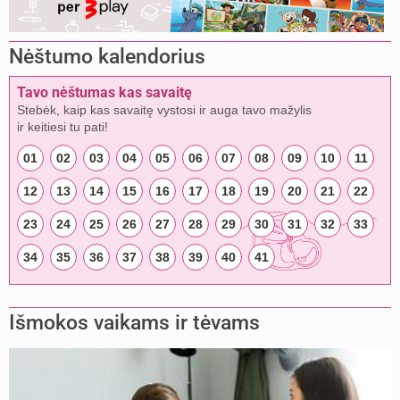
Nėštumo kalendorius
Tavo nėštumas kas savaitę
Stebėk, kaip kas savaitę vystosi ir auga tavo mažylis
ir keitiesi tu pati!
01
02
03
04
05
06
07
08
09
10
11
12
13
14
15
16
17
18
19
20
21
22
23
24
25
26
27
28
29
30
31
32
33
34
35
36
37
38
39
40
41
Išmokos vaikams ir tėvams