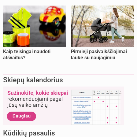
dažniausiai daro tėvai?
Kaip teisingai naudoti
Pirmieji pasivaikščiojimai
atšvaitus?
lauke su naujagimiu
Skiepų kalendorius
Kūdikių pasaulis