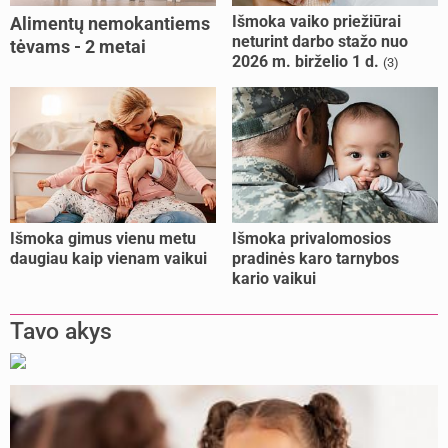
Išmoka vaiko priežiūrai
Alimentų nemokantiems
neturint darbo stažo nuo
tėvams - 2 metai
2026 m. birželio 1 d.
(3)
kalėjimo
Išmoka gimus vienu metu
Išmoka privalomosios
daugiau kaip vienam vaikui
pradinės karo tarnybos
kario vaikui
Tavo akys