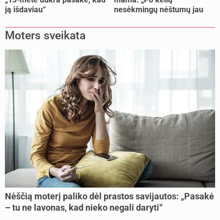
ją išdaviau“
nesėkmingų nėštumų jau
buvome praradę viltį“
Moters sveikata
Nėščią moterį paliko dėl prastos savijautos: „Pasakė
– tu ne lavonas, kad nieko negali daryti“