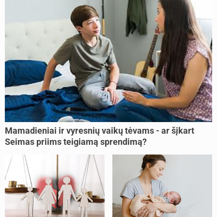
Mamadieniai ir vyresnių vaikų tėvams - ar šįkart
Seimas priims teigiamą sprendimą?