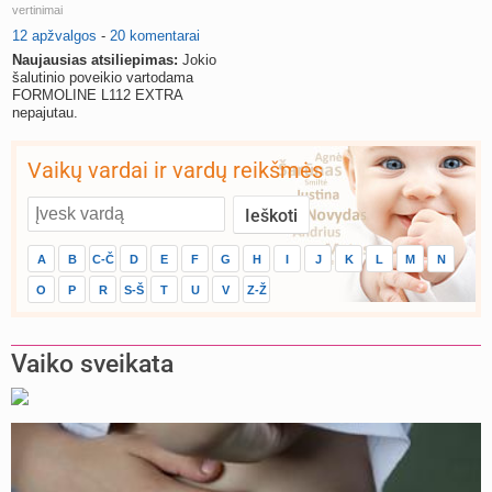
vertinimai
12 apžvalgos
-
20 komentarai
Naujausias atsiliepimas:
Jokio
šalutinio poveikio vartodama
FORMOLINE L112 EXTRA
nepajutau.
Vaikų vardai ir vardų reikšmės
A
B
C-Č
D
E
F
G
H
I
J
K
L
M
N
O
P
R
S-Š
T
U
V
Z-Ž
Vaiko sveikata