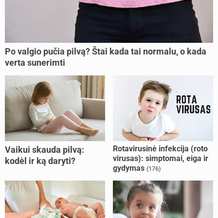
Po valgio pučia pilvą? Štai kada tai normalu, o kada
verta sunerimti
Rotavirusinė infekcija (roto
Vaikui skauda pilvą:
virusas): simptomai, eiga ir
kodėl ir ką daryti?
gydymas
(176)