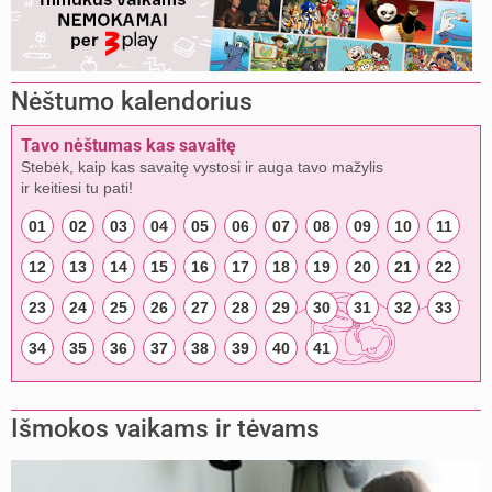
Nėštumo kalendorius
Tavo nėštumas kas savaitę
Stebėk, kaip kas savaitę vystosi ir auga tavo mažylis
ir keitiesi tu pati!
01
02
03
04
05
06
07
08
09
10
11
12
13
14
15
16
17
18
19
20
21
22
23
24
25
26
27
28
29
30
31
32
33
34
35
36
37
38
39
40
41
Išmokos vaikams ir tėvams