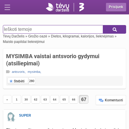
Prisijunk
Tėvų Darželis
»
Grožio oazė
»
Dietos, kilogramai, kalorijos, lieknėjimas
»
Maisto papildai lieknėjimui
MYSIMBA vaistai antsvorio gydymui
(atsiliepimai)
antsvoris
,
mysimba
,
Stebėti
280
«
1
30
62
63
64
65
66
Komentuoti
SUPER