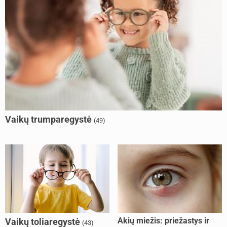
Vaikų trumparegystė
(49)
Akių miežis: priežastys ir
Vaikų toliaregystė
(43)