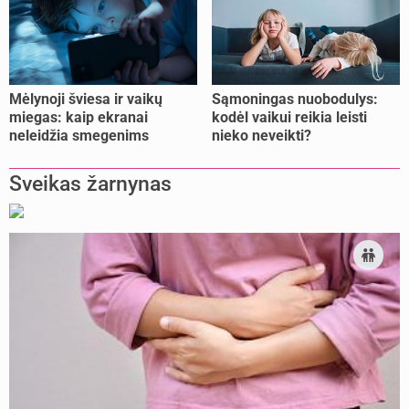
Mėlynoji šviesa ir vaikų
Sąmoningas nuobodulys:
miegas: kaip ekranai
kodėl vaikui reikia leisti
neleidžia smegenims
nieko neveikti?
pailsėti?
Sveikas žarnynas