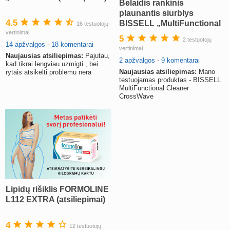
Belaidis rankinis
plaunantis siurblys
4.5
BISSELL „MultiFunctional
16 testuotojų
Cleaner CrossWave“
vertinimai
5
2 testuotojų
(atsiliepimai)
14 apžvalgos
-
18 komentarai
vertinimai
Naujausias atsiliepimas:
Pajutau,
2 apžvalgos
-
9 komentarai
kad tikrai lengviau uzmigti , bei
Naujausias atsiliepimas:
Mano
rytais atsikelti problemu nera
testuojamas produktas - BISSELL
MultiFunctional Cleaner
CrossWave
Lipidų rišiklis FORMOLINE
L112 EXTRA (atsiliepimai)
4
12 testuotojų