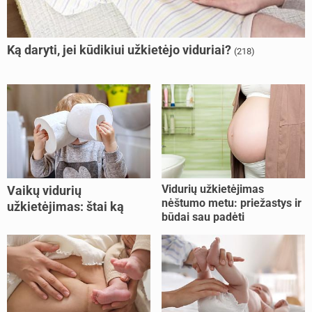
Ką daryti, jei kūdikiui užkietėjo viduriai?
(218)
Vidurių užkietėjimas
Vaikų vidurių
nėštumo metu: priežastys ir
užkietėjimas: štai ką
būdai sau padėti
daryti