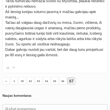
Tikrai numečiau nemažai svorio su Mysimba, plaukai neslinko
ir pykinimo nebuvo.
Aš tiesiog turėjau sotumo jausmą ir mažiau galvojau apie
maistą...
Tačiau aš valgiau daug daržovių su mėsa, žuvim, vištiena, iš
vaisių daugiausiai uogas ir ananasą, mažiau pieno produktų,
pusryčiams būtinai turėjo būti virti kiaušiniai, riešutai, Iceberg
salotos, agurkas ir sūdyta arba rūkyta lašiša arba kita rūkyta
žuvis. Su sportu aš visiškai nedraugauju.
Dabar galvoju nustoti jau vartoti, bet dar daug turiu prisipirkusi
po 80 eurų ir tiesiog gaila išmesti.
«
1
30
62
63
64
65
66
Naujas komentaras