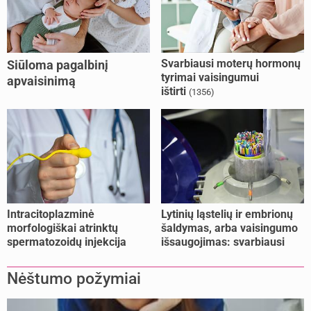
Svarbiausi moterų hormonų
Siūloma pagalbinį
tyrimai vaisingumui
apvaisinimą
ištirti
(1356)
kompensuoti ir
nesusituokusiems, ir
vienišoms moterims
(10)
Intracitoplazminė
Lytinių ląstelių ir embrionų
morfologiškai atrinktų
šaldymas, arba vaisingumo
spermatozoidų injekcija
išsaugojimas: svarbiausi
(IMSI)
faktai
Nėštumo požymiai