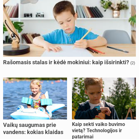
Rašomasis stalas ir kėdė mokiniui: kaip išsirinkti?
(2)
Kaip sekti vaiko buvimo
Vaikų saugumas prie
vietą? Technologijos ir
vandens: kokias klaidas
patarimai