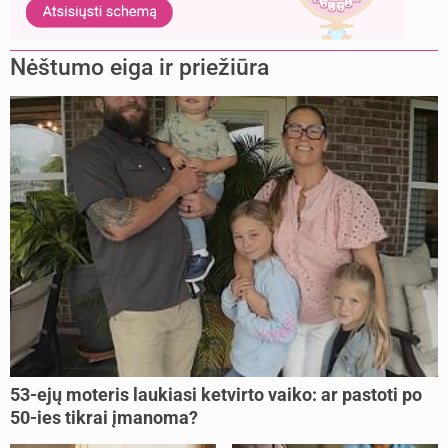
Nėštumo eiga ir priežiūra
53-ejų moteris laukiasi ketvirto vaiko: ar pastoti po
50-ies tikrai įmanoma?