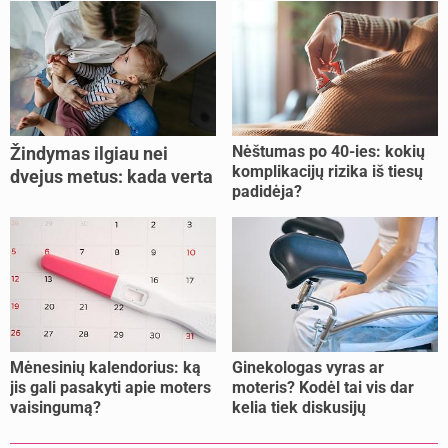
Nėštumas po 40-ies: kokių
Žindymas ilgiau nei
komplikacijų rizika iš tiesų
dvejus metus: kada verta
padidėja?
tęsti, o kada metas
nujunkyti?
Mėnesinių kalendorius: ką
Ginekologas vyras ar
jis gali pasakyti apie moters
moteris? Kodėl tai vis dar
vaisingumą?
kelia tiek diskusijų