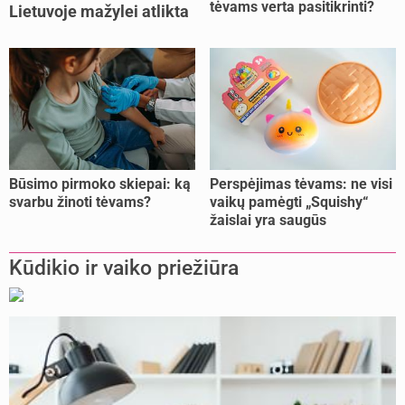
tėvams verta pasitikrinti?
Lietuvoje mažylei atlikta
unikali procedūra
Būsimo pirmoko skiepai: ką
Perspėjimas tėvams: ne visi
svarbu žinoti tėvams?
vaikų pamėgti „Squishy“
žaislai yra saugūs
Kūdikio ir vaiko priežiūra