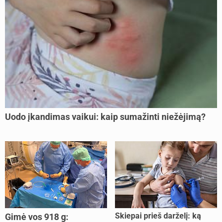
Uodo įkandimas vaikui: kaip sumažinti niežėjimą?
Skiepai prieš darželį: ką
Gimė vos 918 g: