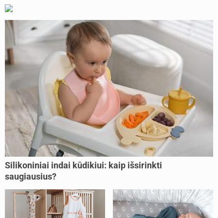
Silikoniniai indai kūdikiui: kaip išsirinkti
saugiausius?