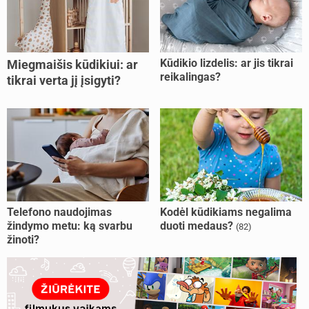
Kūdikio lizdelis: ar jis tikrai
Miegmaišis kūdikiui: ar
reikalingas?
tikrai verta jį įsigyti?
Telefono naudojimas
Kodėl kūdikiams negalima
žindymo metu: ką svarbu
duoti medaus?
(82)
žinoti?