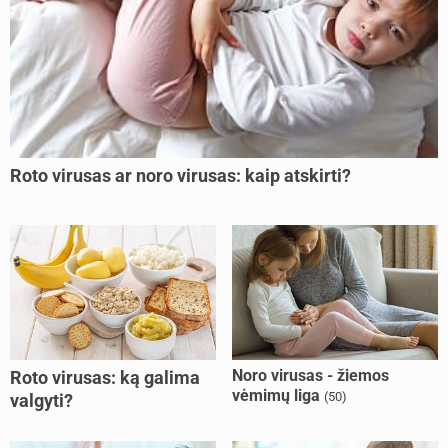
Roto virusas ar noro virusas: kaip atskirti?
Noro virusas - žiemos
Roto virusas: ką galima
vėmimų liga
(50)
valgyti?