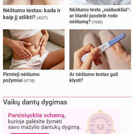
Nėštumo testo „vaiduokliai“:
Nėštumo testas: kada ir
ar blanki juostelė rodo
kaip jį atlikti?
(4227)
nėštumą?
(1656)
Pirmieji nėštumo
Ar nėštumo testas gali
požymiai
klysti?
(4718)
Vaikų dantų dygimas