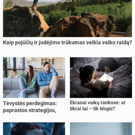
Kaip pojūčių ir judėjimo trūkumas veikia vaiko raidą?
Ekranai vaikų rankose: ar
Tėvystės perdegimas:
tikrai tai – tik blogis?
paprastos strategijos,
padedančios atgauti
jėgas