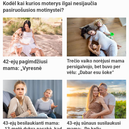
Kodėl kai kurios moterys ilgai nesijaučia
pasiruošusios motinystei?
Trečio vaiko norėjusi mama
42-ejų pagimdžiusi
persigalvojo, bet buvo per
mama: „Vyresnė
vėlu: „Dabar esu šoke“
nėštumą išnešiojau
lengviau“
43-ejų besilaukianti mama:
43-ejų sūnaus susilaukusi
„13-metė dukra pasakė, kad
mama: „Po kelių