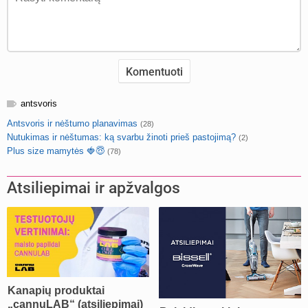
antsvoris
Antsvoris ir nėštumo planavimas
(28)
Nutukimas ir nėštumas: ką svarbu žinoti prieš pastojimą?
(2)
Plus size mamytės 🍓😇
(78)
Atsiliepimai ir apžvalgos
Kanapių produktai
„cannuLAB“ (atsiliepimai)