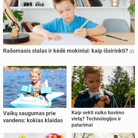
Rašomasis stalas ir kėdė mokiniui: kaip išsirinkti?
(2)
Kaip sekti vaiko buvimo
Vaikų saugumas prie
vietą? Technologijos ir
vandens: kokias klaidas
patarimai
dažniausiai daro tėvai?