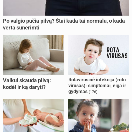
Po valgio pučia pilvą? Štai kada tai normalu, o kada
verta sunerimti
Rotavirusinė infekcija (roto
Vaikui skauda pilvą:
virusas): simptomai, eiga ir
kodėl ir ką daryti?
gydymas
(176)