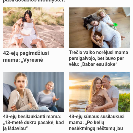
Trečio vaiko norėjusi mama
42-ejų pagimdžiusi
persigalvojo, bet buvo per
mama: „Vyresnė
vėlu: „Dabar esu šoke“
nėštumą išnešiojau
lengviau“
43-ejų besilaukianti mama:
43-ejų sūnaus susilaukusi
„13-metė dukra pasakė, kad
mama: „Po kelių
ją išdaviau“
nesėkmingų nėštumų jau