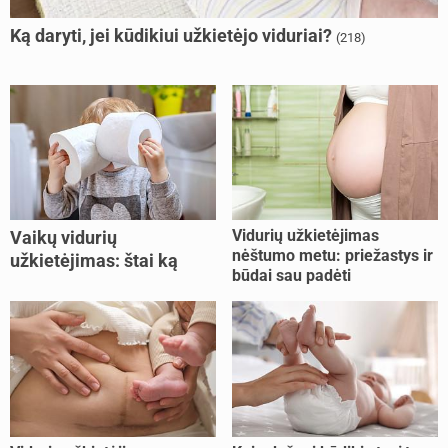
Ką daryti, jei kūdikiui užkietėjo viduriai?
(218)
Vidurių užkietėjimas
Vaikų vidurių
nėštumo metu: priežastys ir
užkietėjimas: štai ką
būdai sau padėti
daryti