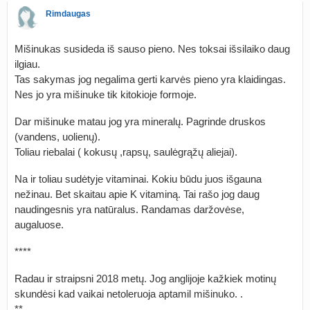
Rimdaugas
Mišinukas susideda iš sauso pieno. Nes toksai išsilaiko daug
ilgiau.
Tas sakymas jog negalima gerti karvės pieno yra klaidingas.
Nes jo yra mišinuke tik kitokioje formoje.
Dar mišinuke matau jog yra mineralų. Pagrinde druskos
(vandens, uolienų).
Toliau riebalai ( kokusų ,rapsų, saulėgrąžų aliejai).
Na ir toliau sudėtyje vitaminai. Kokiu būdu juos išgauna
nežinau. Bet skaitau apie K vitaminą. Tai rašo jog daug
naudingesnis yra natūralus. Randamas daržovėse,
augaluose.
****
Radau ir straipsni 2018 metų. Jog anglijoje kažkiek motinų
skundėsi kad vaikai netoleruoja aptamil mišinuko. .
**