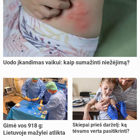
Uodo įkandimas vaikui: kaip sumažinti niežėjimą?
Skiepai prieš darželį: ką
Gimė vos 918 g:
tėvams verta pasitikrinti?
Lietuvoje mažylei atlikta
unikali procedūra