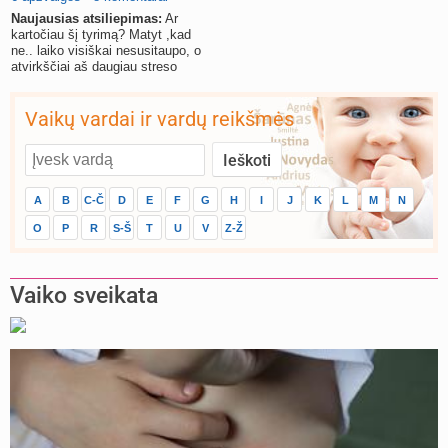
Naujausias atsiliepimas:
Ar
kartočiau šį tyrimą? Matyt ,kad
ne.. laiko visiškai nesusitaupo, o
atvirkščiai aš daugiau streso
gavau.
Vaikų vardai ir vardų reikšmės
A
B
C-Č
D
E
F
G
H
I
J
K
L
M
N
O
P
R
S-Š
T
U
V
Z-Ž
Vaiko sveikata