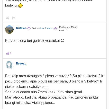
kūdikiui
Katherine 15 m.
Rutaxe
Veida
4 m. 7 mėn.
4 mėn.
Karves piena turi gerti tik versiukai 😉
6
Breez...
Bet kaip mes uzaugom * pieno vertuviej*? Su pienu, kefyru? Ir
jokiu problemu, apie 6 butelius per para, 3 pieno ir 3 kefyro? Ir
nieko niekam neatsityko.....
Sesuo duodavo nuo 7men kazkur ir viskas gerai.
Man atrodo, kad cia labiau propaganda, kad zmones pirktu
brangi misinuka, vietuoj pieno...