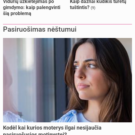
Vidurių užkietėjimas po
Kaip dažnai kūdikis turėtų
gimdymo: kaip palengvinti
tuštintis?
(9)
šią problemą
Pasiruošimas nėštumui
Kodėl kai kurios moterys ilgai nesijaučia
pasiruošusios motinystei?