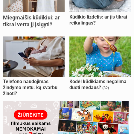
Kūdikio lizdelis: ar jis tikrai
Miegmaišis kūdikiui: ar
reikalingas?
tikrai verta jį įsigyti?
Telefono naudojimas
Kodėl kūdikiams negalima
žindymo metu: ką svarbu
duoti medaus?
(82)
žinoti?