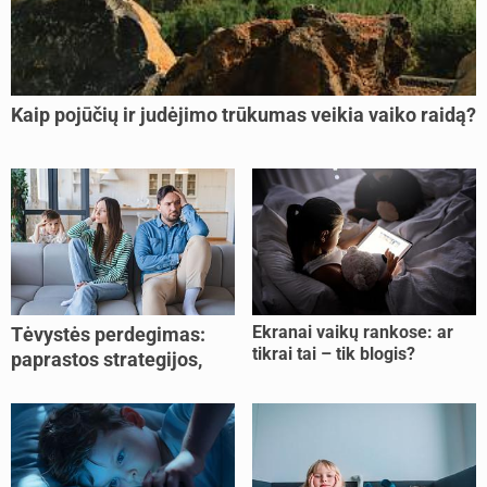
Kaip pojūčių ir judėjimo trūkumas veikia vaiko raidą?
Ekranai vaikų rankose: ar
Tėvystės perdegimas:
tikrai tai – tik blogis?
paprastos strategijos,
padedančios atgauti
jėgas