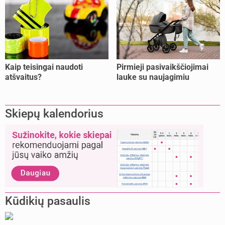
Kaip teisingai naudoti
Pirmieji pasivaikščiojimai
atšvaitus?
lauke su naujagimiu
Skiepų kalendorius
Kūdikių pasaulis