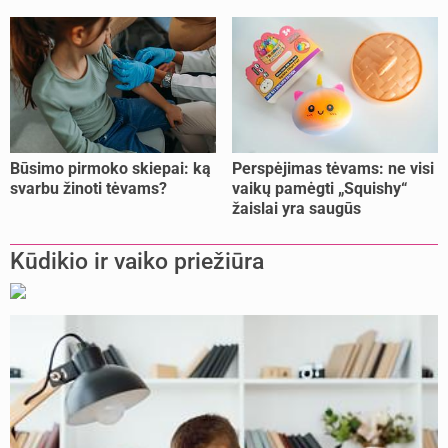
Būsimo pirmoko skiepai: ką
Perspėjimas tėvams: ne visi
svarbu žinoti tėvams?
vaikų pamėgti „Squishy“
žaislai yra saugūs
Kūdikio ir vaiko priežiūra