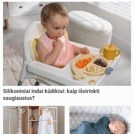
Silikoniniai indai kūdikiui: kaip išsirinkti
saugiausius?