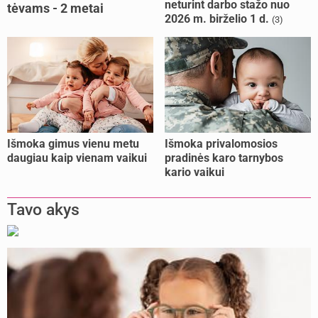
neturint darbo stažo nuo
tėvams - 2 metai
2026 m. birželio 1 d.
(3)
kalėjimo
Išmoka gimus vienu metu
Išmoka privalomosios
daugiau kaip vienam vaikui
pradinės karo tarnybos
kario vaikui
Tavo akys