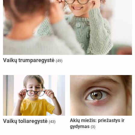
Vaikų trumparegystė
(49)
Akių miežis: priežastys ir
Vaikų toliaregystė
(43)
gydymas
(3)