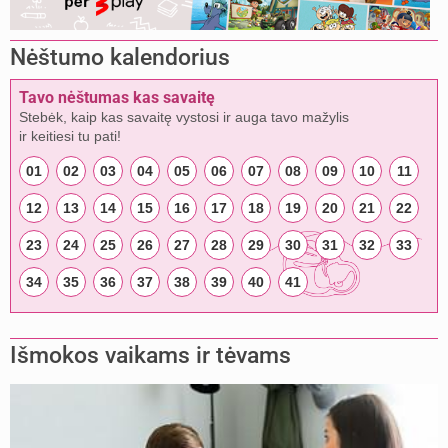
Nėštumo kalendorius
Tavo nėštumas kas savaitę
Stebėk, kaip kas savaitę vystosi ir auga tavo mažylis
ir keitiesi tu pati!
01
02
03
04
05
06
07
08
09
10
11
12
13
14
15
16
17
18
19
20
21
22
23
24
25
26
27
28
29
30
31
32
33
34
35
36
37
38
39
40
41
Išmokos vaikams ir tėvams