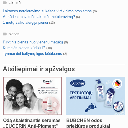
laktozė
Laktozės netoleravimo sukeltos virškinimo problemos
(9)
Ar kūdikis paveldės laktozės netoleravimą?
(6)
1 metų vaiko alergija pienui
(13)
pienas
Pirktinis pienas nuo vienerių metukų
(9)
Kumelės pienas kūdikiui?
(10)
Tyrimai dėl baltymų ligos kūdikiams
(2)
Atsiliepimai ir apžvalgos
Odą skaistinantis serumas
BUBCHEN odos
„EUCERIN Anti-Pigment“
priežiūros produktai