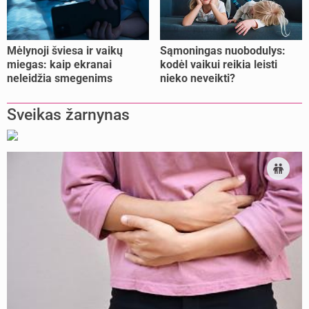
Mėlynoji šviesa ir vaikų
Sąmoningas nuobodulys:
miegas: kaip ekranai
kodėl vaikui reikia leisti
neleidžia smegenims
nieko neveikti?
pailsėti?
Sveikas žarnynas