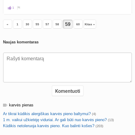
1
«
1
30
55
57
58
60
Kitas »
Naujas komentaras
karvės pienas
Ar tikrai kūdikis alergiškas karvės pieno baltymui?
(4)
1 m. vaikui užkietėję viduriai. Ar gali būti nuo karvės pieno?
(13)
Kūdikis netoleruoja karvės pieno. Kuo balinti košes?
(203)