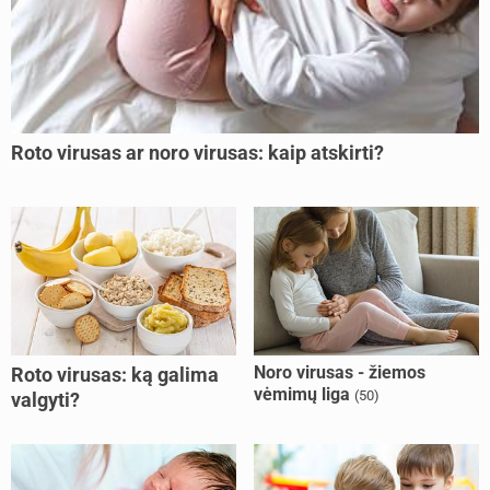
Roto virusas ar noro virusas: kaip atskirti?
Noro virusas - žiemos
Roto virusas: ką galima
vėmimų liga
(50)
valgyti?