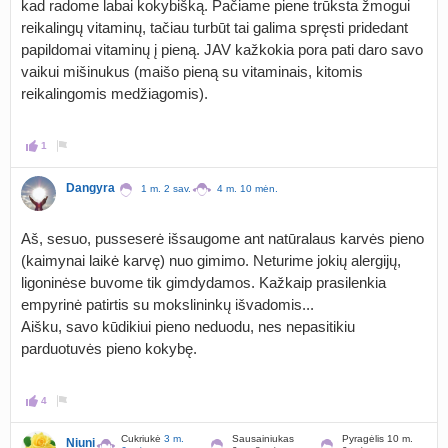
kad radome labai kokybišką. Pačiame piene trūksta žmogui
reikalingų vitaminų, tačiau turbūt tai galima spręsti pridedant
papildomai vitaminų į pieną. JAV kažkokia pora pati daro savo
vaikui mišinukus (maišo pieną su vitaminais, kitomis
reikalingomis medžiagomis).
1
Dangyra
1 m. 2 sav.
4 m. 10 mėn.
Aš, sesuo, pusseserė išsaugome ant natūralaus karvės pieno
(kaimynai laikė karvę) nuo gimimo. Neturime jokių alergijų,
ligoninėse buvome tik gimdydamos. Kažkaip prasilenkia
empyrinė patirtis su mokslininkų išvadomis...
Aišku, savo kūdikiui pieno neduodu, nes nepasitikiu
parduotuvės pieno kokybę.
4
Cukriukė
3 m.
Sausainiukas
Pyragėlis 10 m.
Niuni