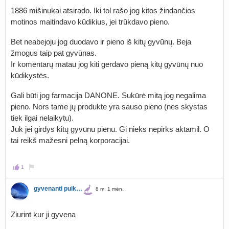
1886 mišinukai atsirado. Iki tol rašo jog kitos žindančios
motinos maitindavo kūdikius, jei trūkdavo pieno.
Bet neabejoju jog duodavo ir pieno iš kitų gyvūnų. Beja
žmogus taip pat gyvūnas.
Ir komentarų matau jog kiti gerdavo pieną kitų gyvūnų nuo
kūdikystės.
Gali būti jog farmacija DANONE. Sukūrė mitą jog negalima
pieno. Nors tame jų produkte yra sauso pieno (nes skystas
tiek ilgai nelaikytu).
Juk jei girdys kitų gyvūnu pienu. Gi nieks nepirks aktamil. O
tai reikš mažesni pelną korporacijai.
1
gyvenanti puikiai mylimoji
8 m. 1 mėn.
Ziurint kur ji gyvena