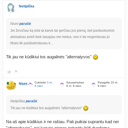
Netipiška
Niuni
parašė
:
Jei žinočiau ką ėda ta karvė tai gerčiau jos pieną, bet parduotuvinio
atsisakiau prieš kiek daugiau nei metus, nes ir tai negerdavau jo
litrais tik pasibalindavau k…
Tik jau ne kūdikiui tos augalinės "alternatyvos"
Cukriukė
3 m.
Sausainiukas
Pyragėlis 10 m.
Niuni
6 mėn.
9 m. 8 mėn.
9 mėn.
Netipiška
parašė
:
Tik jau ne kūdikiui tos augalinės "alternatyvos"
Na aš apie kūdikius ir ne rašiau. Pati puikiai suprantu kad nei
"alternatyvos", nei karvės pienas neturėtų būti duodama