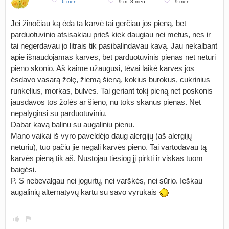
6 mėn.
9 m. 8 mėn.
9 mėn.
Jei žinočiau ką ėda ta karvė tai gerčiau jos pieną, bet
parduotuvinio atsisakiau prieš kiek daugiau nei metus, nes ir
tai negerdavau jo litrais tik pasibalindavau kavą. Jau nekalbant
apie išnaudojamas karves, bet parduotuvinis pienas net neturi
pieno skonio. Aš kaime užaugusi, tėvai laikė karves jos
ėsdavo vasarą žolę, žiemą šieną, kokius burokus, cukrinius
runkelius, morkas, bulves. Tai geriant tokį pieną net poskonis
jausdavos tos žolės ar šieno, nu toks skanus pienas. Net
nepalyginsi su parduotuviniu.
Dabar kavą balinu su augaliniu pienu.
Mano vaikai iš vyro paveldėjo daug alergijų (aš alergijų
neturiu), tuo pačiu jie negali karvės pieno. Tai vartodavau tą
karvės pieną tik aš. Nustojau tiesiog jį pirkti ir viskas tuom
baigėsi.
P. S nebevalgau nei jogurtų, nei varškės, nei sūrio. Ieškau
augalinių alternatyvų kartu su savo vyrukais