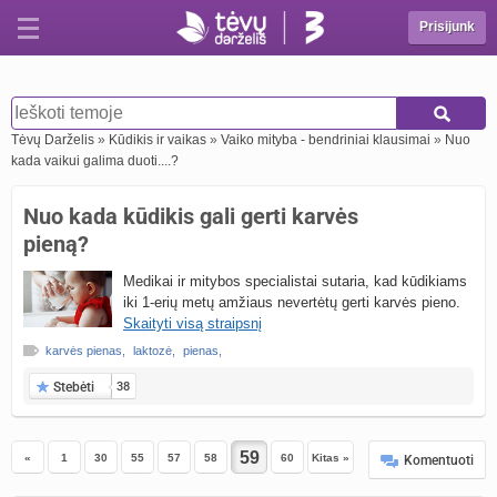
Prisijunk
Tėvų Darželis
»
Kūdikis ir vaikas
»
Vaiko mityba - bendriniai klausimai
»
Nuo
kada vaikui galima duoti....?
Nuo kada kūdikis gali gerti karvės
pieną?
Medikai ir mitybos specialistai sutaria, kad kūdikiams
iki 1-erių metų amžiaus nevertėtų gerti karvės pieno.
Skaityti visą straipsnį
karvės pienas
,
laktozė
,
pienas
,
Stebėti
38
«
1
30
55
57
58
60
Kitas »
Komentuoti