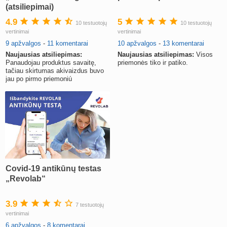
(atsiliepimai)
4.9
5
10 testuotojų
10 testuotojų
vertinimai
vertinimai
9 apžvalgos
-
11 komentarai
10 apžvalgos
-
13 komentarai
Naujausias atsiliepimas:
Naujausias atsiliepimas:
Visos
Panaudojau produktus savaitę,
priemonės tiko ir patiko.
tačiau skirtumas akivaizdus buvo
jau po pirmo priemoniú
panaudojimo.
Covid-19 antikūnų testas
„Revolab“
3.9
7 testuotojų
vertinimai
6 apžvalgos
-
8 komentarai