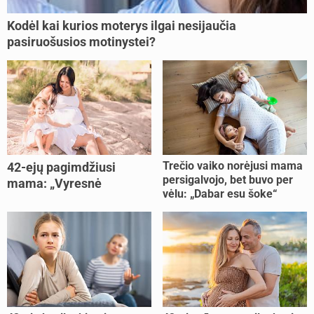
Kodėl kai kurios moterys ilgai nesijaučia
pasiruošusios motinystei?
Trečio vaiko norėjusi mama
42-ejų pagimdžiusi
persigalvojo, bet buvo per
mama: „Vyresnė
vėlu: „Dabar esu šoke“
nėštumą išnešiojau
lengviau“