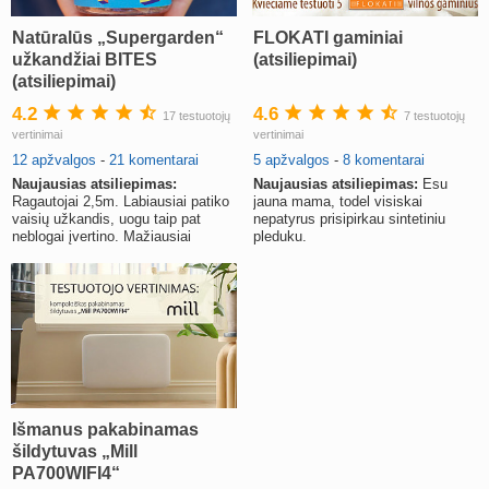
Natūralūs „Supergarden“
FLOKATI gaminiai
užkandžiai BITES
(atsiliepimai)
(atsiliepimai)
4.2
4.6
17 testuotojų
7 testuotojų
vertinimai
vertinimai
12 apžvalgos
-
21 komentarai
5 apžvalgos
-
8 komentarai
Naujausias atsiliepimas:
Naujausias atsiliepimas:
Esu
Ragautojai 2,5m. Labiausiai patiko
jauna mama, todel visiskai
vaisių užkandis, uogu taip pat
nepatyrus prisipirkau sintetiniu
neblogai įvertino. Mažiausiai
pleduku.
sužavėjo daržovių užkandis
Išmanus pakabinamas
šildytuvas „Mill
PA700WIFI4“