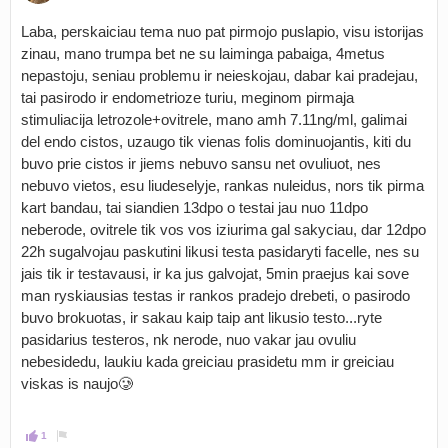
Laba, perskaiciau tema nuo pat pirmojo puslapio, visu istorijas
zinau, mano trumpa bet ne su laiminga pabaiga, 4metus
nepastoju, seniau problemu ir neieskojau, dabar kai pradejau,
tai pasirodo ir endometrioze turiu, meginom pirmaja
stimuliacija letrozole+ovitrele, mano amh 7.11ng/ml, galimai
del endo cistos, uzaugo tik vienas folis dominuojantis, kiti du
buvo prie cistos ir jiems nebuvo sansu net ovuliuot, nes
nebuvo vietos, esu liudeselyje, rankas nuleidus, nors tik pirma
kart bandau, tai siandien 13dpo o testai jau nuo 11dpo
neberode, ovitrele tik vos vos iziurima gal sakyciau, dar 12dpo
22h sugalvojau paskutini likusi testa pasidaryti facelle, nes su
jais tik ir testavausi, ir ka jus galvojat, 5min praejus kai sove
man ryskiausias testas ir rankos pradejo drebeti, o pasirodo
buvo brokuotas, ir sakau kaip taip ant likusio testo...ryte
pasidarius testeros, nk nerode, nuo vakar jau ovuliu
nebesidedu, laukiu kada greiciau prasidetu mm ir greiciau
viskas is naujo🥲
1