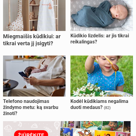
Kūdikio lizdelis: ar jis tikrai
Miegmaišis kūdikiui: ar
reikalingas?
tikrai verta jį įsigyti?
Telefono naudojimas
Kodėl kūdikiams negalima
žindymo metu: ką svarbu
duoti medaus?
(82)
žinoti?