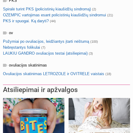
PKS
Spiralė turint PKS (policistinių kiaušidžių sindromą)
(2)
OZEMPIC vartojimas esant policistinių kiaušidžių sindromui
(21)
PKS ir spuogai. Ką daryti?
(44)
ov
Požymiai po ovuliacijos, leidžiantys įtarti nėštumą
(100)
Nebręstantys folikulai
(7)
LAUKIU GANDRO ovuliacijos testai (atsiliepimai)
(3)
ovuliacijos skatinimas
Ovuliacijos skatinimas LETROZOLE ir OVITRELE vaistais
(18)
Atsiliepimai ir apžvalgos