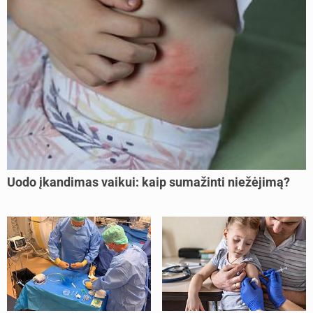
Uodo įkandimas vaikui: kaip sumažinti niežėjimą?