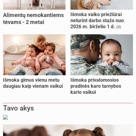
Išmoka vaiko priežiūrai
Alimentų nemokantiems
neturint darbo stažo nuo
tėvams - 2 metai
2026 m. birželio 1 d.
(3)
kalėjimo
Išmoka gimus vienu metu
Išmoka privalomosios
daugiau kaip vienam vaikui
pradinės karo tarnybos
kario vaikui
Tavo akys