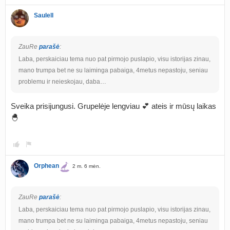
Saulell
ZauRe
parašė
:
Laba, perskaiciau tema nuo pat pirmojo puslapio, visu istorijas zinau,
mano trumpa bet ne su laiminga pabaiga, 4metus nepastoju, seniau
problemu ir neieskojau, daba…
Sveika prisijungusi. Grupelėje lengviau 💕 ateis ir mūsų laikas
🐣
Orphean
2 m. 6 mėn.
ZauRe
parašė
:
Laba, perskaiciau tema nuo pat pirmojo puslapio, visu istorijas zinau,
mano trumpa bet ne su laiminga pabaiga, 4metus nepastoju, seniau