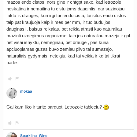
mazos endo cistos, nors gine ir chtgpt sako, kad letrozole
neskatina ir nemaitina tu cistu joms daugintis, dar suzinojau
fakta is drauges, kuri irgi turi endo cista, tai sitos endo cistos
taip pat kraujuoja kaip ir mes per mm, ir tuo budu jos
dauginasi.. baisus reikalas, bet reikia atrasti kuo naturaliau
mazinti uzdegimus organizme, taip jos naturaliau mazeja ir gal
net visai isnyktu, nemeginau, bet drauge , pas kuria
apciuopiamas guzas buvo zemiau pilvo tai sumazejo,
naturaliais gydymais, neteigiu, kad tai veikia ir kd tai tikrai
pades
mokaa
Gal kam liko ir turite parduoti Letrozole tableciu?
Sparkling_Wine