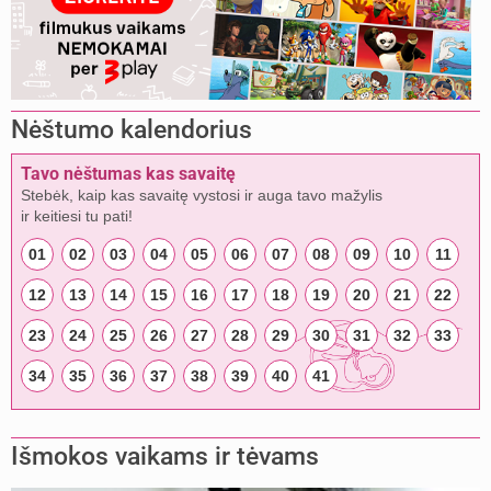
Nėštumo kalendorius
Tavo nėštumas kas savaitę
Stebėk, kaip kas savaitę vystosi ir auga tavo mažylis
ir keitiesi tu pati!
01
02
03
04
05
06
07
08
09
10
11
12
13
14
15
16
17
18
19
20
21
22
23
24
25
26
27
28
29
30
31
32
33
34
35
36
37
38
39
40
41
Išmokos vaikams ir tėvams