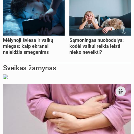
Mėlynoji šviesa ir vaikų
Sąmoningas nuobodulys:
miegas: kaip ekranai
kodėl vaikui reikia leisti
neleidžia smegenims
nieko neveikti?
pailsėti?
Sveikas žarnynas