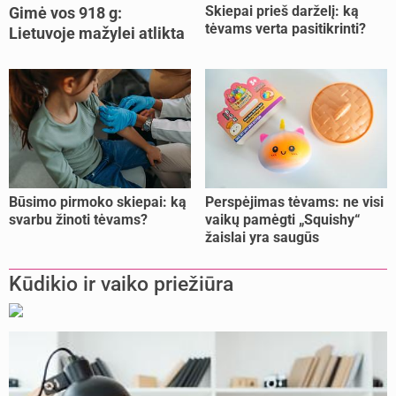
Skiepai prieš darželį: ką
Gimė vos 918 g:
tėvams verta pasitikrinti?
Lietuvoje mažylei atlikta
unikali procedūra
Būsimo pirmoko skiepai: ką
Perspėjimas tėvams: ne visi
svarbu žinoti tėvams?
vaikų pamėgti „Squishy“
žaislai yra saugūs
Kūdikio ir vaiko priežiūra