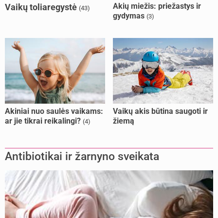
Akių miežis: priežastys ir
Vaikų toliaregystė
(43)
gydymas
(3)
Akiniai nuo saulės vaikams:
Vaikų akis būtina saugoti ir
ar jie tikrai reikalingi?
žiemą
(4)
Antibiotikai ir žarnyno sveikata