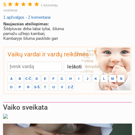
5
1 testuotojų
vertinimai
1 apžvalgos
-
2 komentarai
Naujausias atsiliepimas:
Šildytuvas dirba labai tyliai, šiluma
pamažu užliejo kambarį.
Kambaryje šiluma pasklido gan
tolygiai.
Vaikų vardai ir vardų reikšmės
A
B
C-Č
D
E
F
G
H
I
J
K
L
M
N
O
P
R
S-Š
T
U
V
Z-Ž
Vaiko sveikata