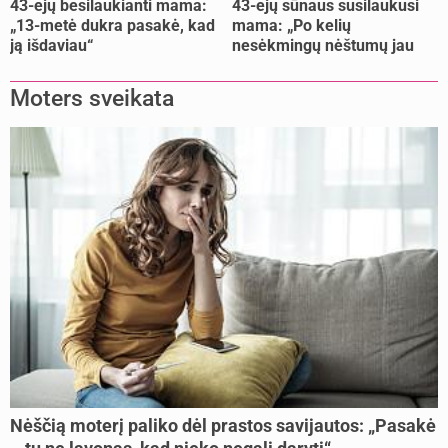
43-ejų besilaukianti mama:
43-ejų sūnaus susilaukusi
„13-metė dukra pasakė, kad
mama: „Po kelių
ją išdaviau“
nesėkmingų nėštumų jau
buvome praradę viltį“
Moters sveikata
Nėščią moterį paliko dėl prastos savijautos: „Pasakė