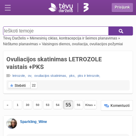
Prisijunk
Tėvų Darželis
»
Mėnesinių ciklas, kontracepcija ir šeimos planavimas
»
Nėštumo planavimas
»
Vaisingos dienos, ovuliacija, ovuliacijos požymiai
Ovuliacijos skatinimas LETROZOLE
vaistais +PKS
letrozole
,
ov
,
ovuliacijos skatinimas
,
pks
,
pks ir letrozole
,
Stebėti
22
«
1
30
50
53
54
56
Kitas »
Komentuoti
Sparkling_Wine