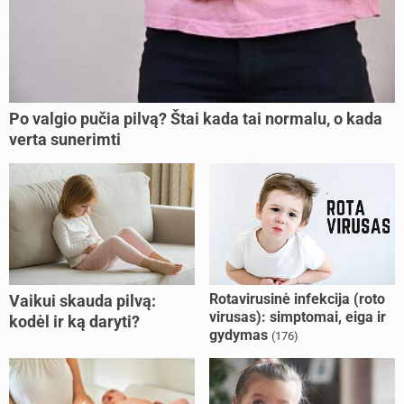
Po valgio pučia pilvą? Štai kada tai normalu, o kada
verta sunerimti
Rotavirusinė infekcija (roto
Vaikui skauda pilvą:
virusas): simptomai, eiga ir
kodėl ir ką daryti?
gydymas
(176)