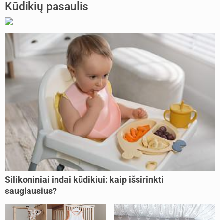
Kūdikių pasaulis
Silikoniniai indai kūdikiui: kaip išsirinkti
saugiausius?