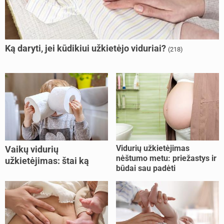
Ką daryti, jei kūdikiui užkietėjo viduriai?
(218)
Vidurių užkietėjimas
Vaikų vidurių
nėštumo metu: priežastys ir
užkietėjimas: štai ką
būdai sau padėti
daryti