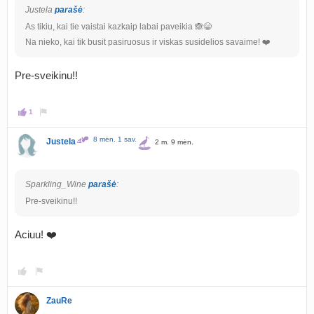
Justela
parašė
:
As tikiu, kai tie vaistai kazkaip labai paveikia 🙈😁
Na nieko, kai tik busit pasiruosus ir viskas susidelios savaime! ❤️
Pre-sveikinu!!
1
8 mėn. 1 sav.
Justela
2 m. 9 mėn.
Sparkling_Wine
parašė
:
Pre-sveikinu!!
Aciuu! ❤️
ZauRe