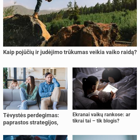
Kaip pojūčių ir judėjimo trūkumas veikia vaiko raidą?
Ekranai vaikų rankose: ar
Tėvystės perdegimas:
tikrai tai – tik blogis?
paprastos strategijos,
padedančios atgauti
jėgas