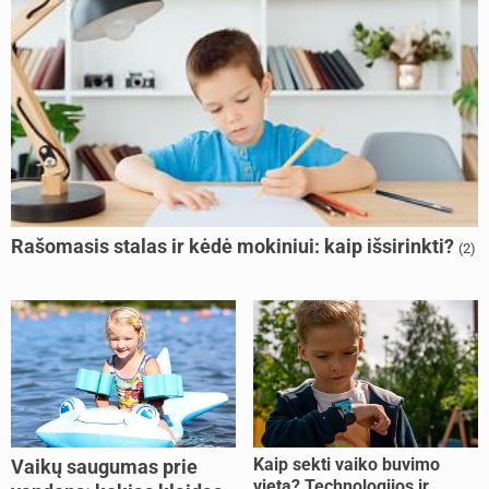
Rašomasis stalas ir kėdė mokiniui: kaip išsirinkti?
(2)
Kaip sekti vaiko buvimo
Vaikų saugumas prie
vietą? Technologijos ir