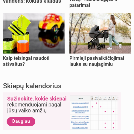
vandens: kokias klaidas
patarimai
dažniausiai daro tėvai?
Kaip teisingai naudoti
Pirmieji pasivaikščiojimai
atšvaitus?
lauke su naujagimiu
Skiepų kalendorius