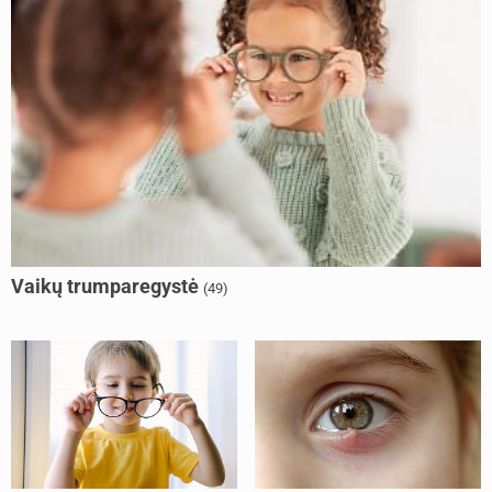
Vaikų trumparegystė
(49)