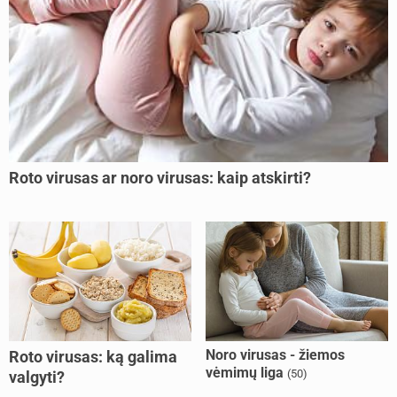
Roto virusas ar noro virusas: kaip atskirti?
Noro virusas - žiemos
Roto virusas: ką galima
vėmimų liga
(50)
valgyti?