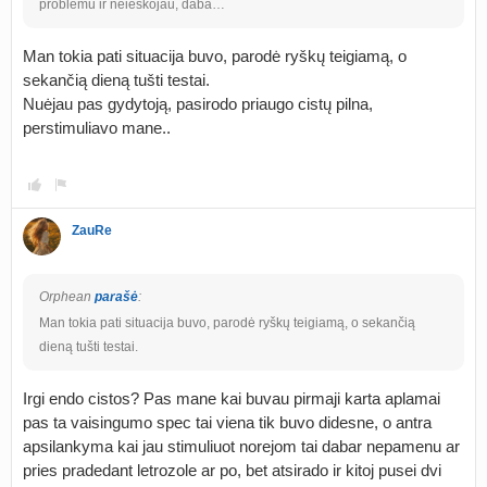
problemu ir neieskojau, daba…
Man tokia pati situacija buvo, parodė ryškų teigiamą, o
sekančią dieną tušti testai.
Nuėjau pas gydytoją, pasirodo priaugo cistų pilna,
perstimuliavo mane..
ZauRe
Orphean
parašė
:
Man tokia pati situacija buvo, parodė ryškų teigiamą, o sekančią
dieną tušti testai.
Irgi endo cistos? Pas mane kai buvau pirmaji karta aplamai
pas ta vaisingumo spec tai viena tik buvo didesne, o antra
apsilankyma kai jau stimuliuot norejom tai dabar nepamenu ar
pries pradedant letrozole ar po, bet atsirado ir kitoj pusei dvi