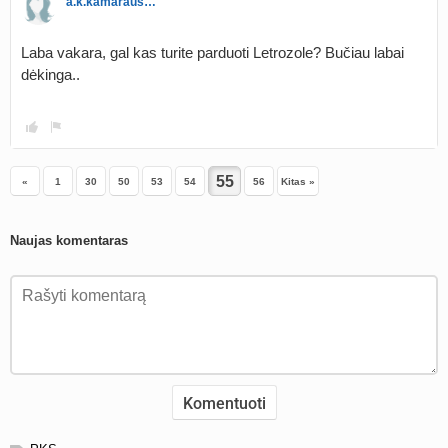
a.k.kamarauskaite
Laba vakara, gal kas turite parduoti Letrozole? Bučiau labai
dėkinga..
«
1
30
50
53
54
56
Kitas »
Naujas komentaras