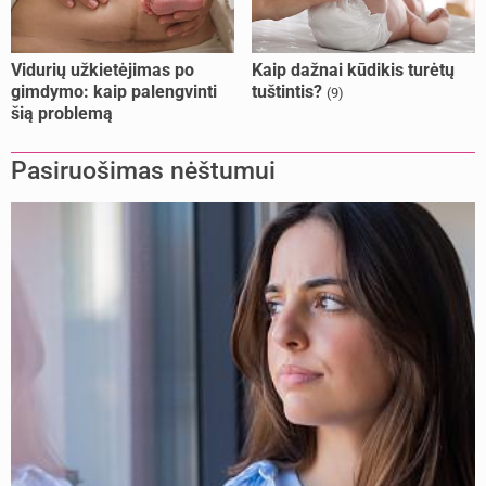
Vidurių užkietėjimas po
Kaip dažnai kūdikis turėtų
gimdymo: kaip palengvinti
tuštintis?
(9)
šią problemą
Pasiruošimas nėštumui