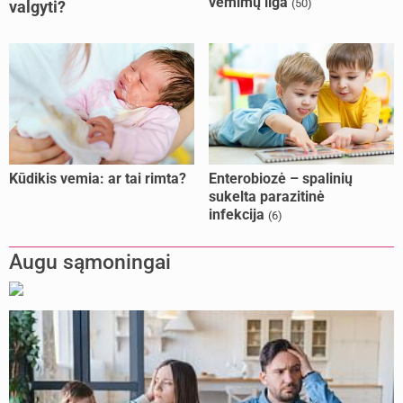
vėmimų liga
(50)
valgyti?
Kūdikis vemia: ar tai rimta?
Enterobiozė – spalinių
sukelta parazitinė
infekcija
(6)
Augu sąmoningai