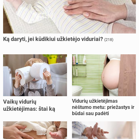
Ką daryti, jei kūdikiui užkietėjo viduriai?
(218)
Vidurių užkietėjimas
Vaikų vidurių
nėštumo metu: priežastys ir
užkietėjimas: štai ką
būdai sau padėti
daryti