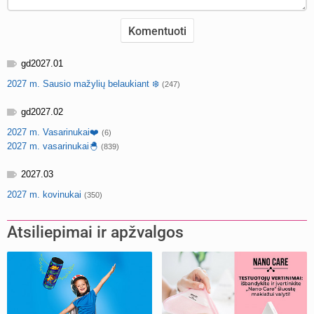
gd2027.01
2027 m. Sausio mažylių belaukiant ❄️
(247)
gd2027.02
2027 m. Vasarinukai❤️
(6)
2027 m. vasarinukai🐣
(839)
2027.03
2027 m. kovinukai
(350)
Atsiliepimai ir apžvalgos