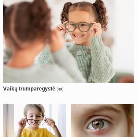
Vaikų trumparegystė
(49)