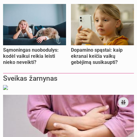
pailsėti?
Sąmoningas nuobodulys:
Dopamino spąstai: kaip
kodėl vaikui reikia leisti
ekranai keičia vaikų
nieko neveikti?
gebėjimą susikaupti?
Sveikas žarnynas