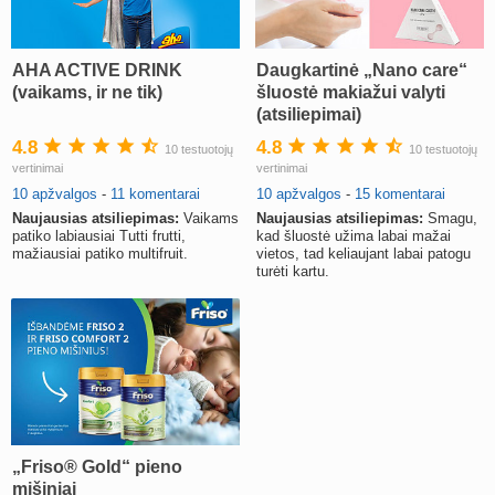
AHA ACTIVE DRINK
Daugkartinė „Nano care“
(vaikams, ir ne tik)
šluostė makiažui valyti
(atsiliepimai)
4.8
4.8
10 testuotojų
10 testuotojų
vertinimai
vertinimai
10 apžvalgos
-
11 komentarai
10 apžvalgos
-
15 komentarai
Naujausias atsiliepimas:
Vaikams
Naujausias atsiliepimas:
Smagu,
patiko labiausiai Tutti frutti,
kad šluostė užima labai mažai
mažiausiai patiko multifruit.
vietos, tad keliaujant labai patogu
turėti kartu.
„Friso® Gold“ pieno
mišiniai