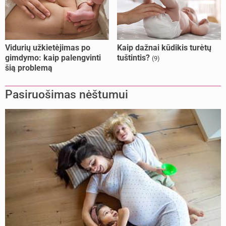
Vidurių užkietėjimas po
Kaip dažnai kūdikis turėtų
gimdymo: kaip palengvinti
tuštintis?
(9)
šią problemą
Pasiruošimas nėštumui