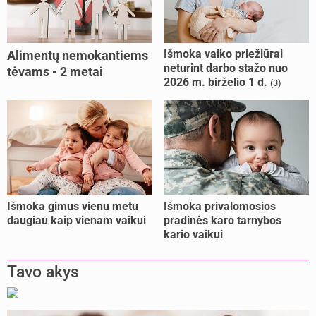
Išmoka vaiko priežiūrai
Alimentų nemokantiems
neturint darbo stažo nuo
tėvams - 2 metai
2026 m. birželio 1 d.
(3)
kalėjimo
Išmoka gimus vienu metu
Išmoka privalomosios
daugiau kaip vienam vaikui
pradinės karo tarnybos
kario vaikui
Tavo akys