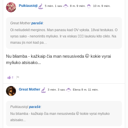
Puikiausioji
5 mėn. 1 sav.
8 m. 9 mėn.
10 m. 9 mėn.
Great Mother
parašė
:
Oi neliudekit merginos. Man panasu kad OV vyksta. 18val testukas. O
vyras sako - nenorintis myliuko. Ir va viskas 🤷🏻‍♀️ lauksiu kito ciklo. Na
manau jis nori kad pa…
Nu bliamba - kažkaip čia man nesusiveda 🤭 kokie vyrai
myliuko atsisako...
2
Great Mother
3 mėn. 3 sav.
Elena 8 m. 11 mėn.
Puikiausioji
parašė
:
Nu bliamba - kažkaip čia man nesusiveda 🤭 kokie vyrai myliuko
atsisako...