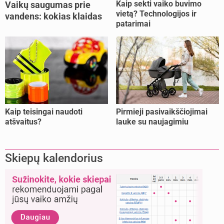
Kaip sekti vaiko buvimo
Vaikų saugumas prie
vietą? Technologijos ir
vandens: kokias klaidas
patarimai
dažniausiai daro tėvai?
Kaip teisingai naudoti
Pirmieji pasivaikščiojimai
atšvaitus?
lauke su naujagimiu
Skiepų kalendorius