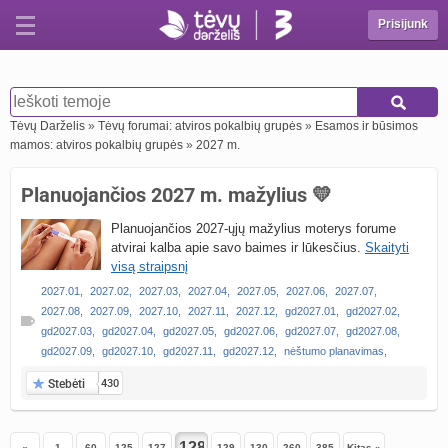
Prisijunk
Tėvų Darželis
»
Tėvų forumai: atviros pokalbių grupės
»
Esamos ir būsimos
mamos: atviros pokalbių grupės
»
2027 m.
Planuojančios 2027 m. mažylius 💛
Planuojančios 2027-ųjų mažylius moterys forume
atvirai kalba apie savo baimes ir lūkesčius.
Skaityti
visą straipsnį
2027.01
,
2027.02
,
2027.03
,
2027.04
,
2027.05
,
2027.06
,
2027.07
,
2027.08
,
2027.09
,
2027.10
,
2027.11
,
2027.12
,
gd2027.01
,
gd2027.02
,
gd2027.03
,
gd2027.04
,
gd2027.05
,
gd2027.06
,
gd2027.07
,
gd2027.08
,
gd2027.09
,
gd2027.10
,
gd2027.11
,
gd2027.12
,
nėštumo planavimas
,
Stebėti
430
«
1
60
125
127
129
130
260
385
Kitas »