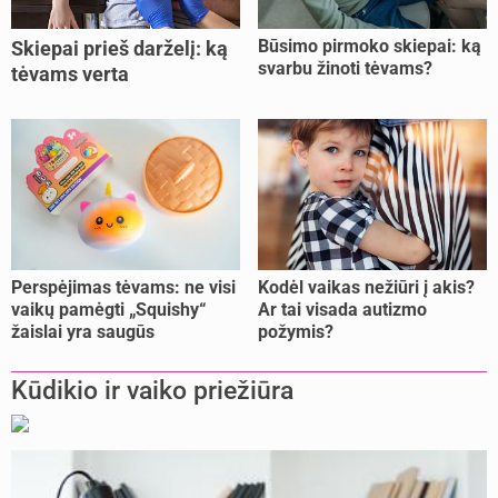
Būsimo pirmoko skiepai: ką
Skiepai prieš darželį: ką
svarbu žinoti tėvams?
tėvams verta
pasitikrinti?
Perspėjimas tėvams: ne visi
Kodėl vaikas nežiūri į akis?
vaikų pamėgti „Squishy“
Ar tai visada autizmo
žaislai yra saugūs
požymis?
Kūdikio ir vaiko priežiūra