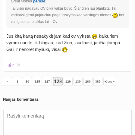
Great Mother
parašė
:
Tai visgi pagavau OV pika vakar buvo. Šiandien jau blanksta. Tai
vadinasi gerai pajauciau pagal isskyras kad vaisingos dienos
bet
va ilgas mano ciklas tai ir Ov …
Jus kitą kartą nesakykit jam kad ov vyksta
kaikuriem
vyram nuo to tik blogiau, kad žino, jaudinasi, jaučia įtampa.
Gali ir nenorėt myliukų visai
2
«
1
60
125
127
129
130
260
385
Kitas »
Naujas komentaras