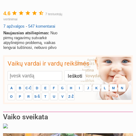
4.6
7 testuotojų
vertinimai
7 apžvalgos
-
547 komentarai
Naujausias atsiliepimas:
Nuo
pirmų ragavimų sutvarkė
atpylinėjimo problemą, vaikas
lengvai tuštinosi, nebuvo pilvo
pūtimo, buvo aktyvus ir laimingas.
Vaikų vardai ir vardų reikšmės
A
B
C-Č
D
E
F
G
H
I
J
K
L
M
N
O
P
R
S-Š
T
U
V
Z-Ž
Vaiko sveikata