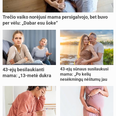
Trečio vaiko norėjusi mama persigalvojo, bet buvo
per vėlu: „Dabar esu šoke“
43-ejų sūnaus susilaukusi
43-ejų besilaukianti
mama: „Po kelių
mama: „13-metė dukra
nesėkmingų nėštumų jau
pasakė, kad ją išdaviau“
buvome praradę viltį“