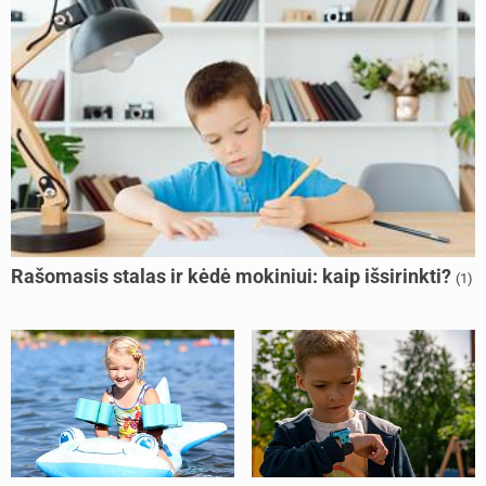
Rašomasis stalas ir kėdė mokiniui: kaip išsirinkti?
(1)