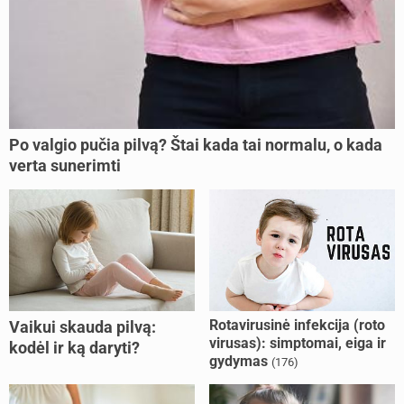
Po valgio pučia pilvą? Štai kada tai normalu, o kada
verta sunerimti
Rotavirusinė infekcija (roto
Vaikui skauda pilvą:
virusas): simptomai, eiga ir
kodėl ir ką daryti?
gydymas
(176)