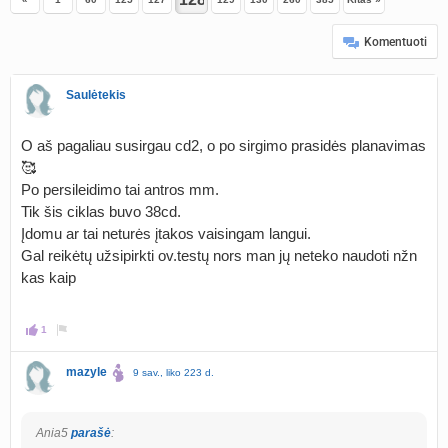
Komentuoti
Saulėtekis
O aš pagaliau susirgau cd2, o po sirgimo prasidės planavimas
🥰
Po persileidimo tai antros mm.
Tik šis ciklas buvo 38cd.
Įdomu ar tai neturės įtakos vaisingam langui.
Gal reikėtų užsipirkti ov.testų nors man jų neteko naudoti nžn
kas kaip
1
mazyle
9 sav., liko 223 d.
Ania5
parašė
: