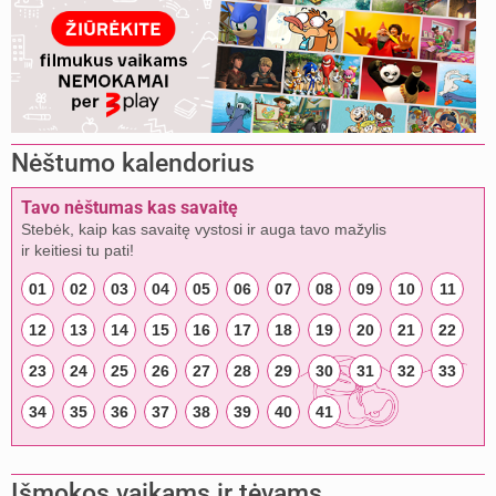
Nėštumo kalendorius
Tavo nėštumas kas savaitę
Stebėk, kaip kas savaitę vystosi ir auga tavo mažylis
ir keitiesi tu pati!
01
02
03
04
05
06
07
08
09
10
11
12
13
14
15
16
17
18
19
20
21
22
23
24
25
26
27
28
29
30
31
32
33
34
35
36
37
38
39
40
41
Išmokos vaikams ir tėvams