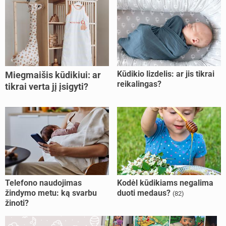
Kūdikio lizdelis: ar jis tikrai
Miegmaišis kūdikiui: ar
reikalingas?
tikrai verta jį įsigyti?
Telefono naudojimas
Kodėl kūdikiams negalima
žindymo metu: ką svarbu
duoti medaus?
(82)
žinoti?