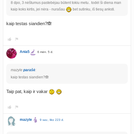
8 dpo, 3 nėštumus pastebėjau būtent tokiu metu.. todėl ši diena man
kaip koks kirtis, jei nėra - nurašau
bet sutinku, iš tiesų anksti.
kaip testas siandien?🙈
Ania5
6 mėn. 5 d.
mazyle
parašė
:
kaip testas siandien?🙈
Taip pat, kaip ir vakar
mazyle
9 sav., liko 223 d.