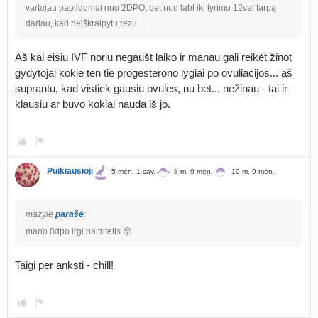
vartojau papildomai nuo 2DPO, bet nuo tabl iki tyrimo 12val tarpą
dariau, kad neiškraipytu rezu…
Aš kai eisiu IVF noriu negaušt laiko ir manau gali reikėt žinot
gydytojai kokie ten tie progesterono lygiai po ovuliacijos... aš
suprantu, kad vistiek gausiu ovules, nu bet... nežinau - tai ir
klausiu ar buvo kokiai nauda iš jo.
Puikiausioji
5 mėn. 1 sav.
8 m. 9 mėn.
10 m. 9 mėn.
mazyle
parašė
:
mano 8dpo irgi baltutelis 🥺
Taigi per anksti - chill!