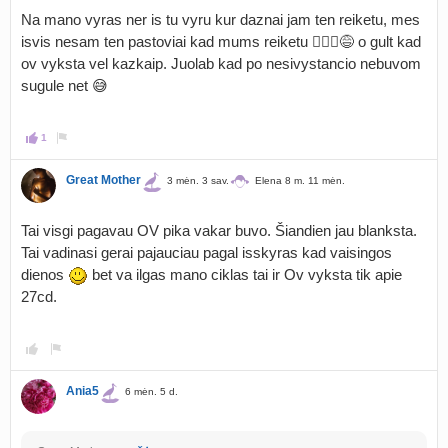
Na mano vyras ner is tu vyru kur daznai jam ten reiketu, mes
isvis nesam ten pastoviai kad mums reiketu 🤷🏻‍♀️😅 o gult kad
ov vyksta vel kazkaip. Juolab kad po nesivystancio nebuvom
sugule net 😅
1
Great Mother
3 mėn. 3 sav.
Elena 8 m. 11 mėn.
Tai visgi pagavau OV pika vakar buvo. Šiandien jau blanksta.
Tai vadinasi gerai pajauciau pagal isskyras kad vaisingos
dienos
bet va ilgas mano ciklas tai ir Ov vyksta tik apie
27cd.
Ania5
6 mėn. 5 d.