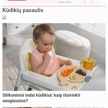
Kūdikių pasaulis
Silikoniniai indai kūdikiui: kaip išsirinkti
saugiausius?