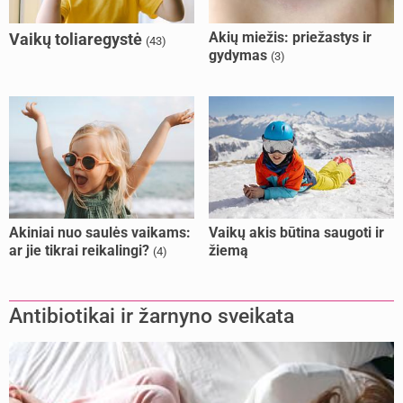
Akių miežis: priežastys ir
Vaikų toliaregystė
(43)
gydymas
(3)
Akiniai nuo saulės vaikams:
Vaikų akis būtina saugoti ir
ar jie tikrai reikalingi?
žiemą
(4)
Antibiotikai ir žarnyno sveikata