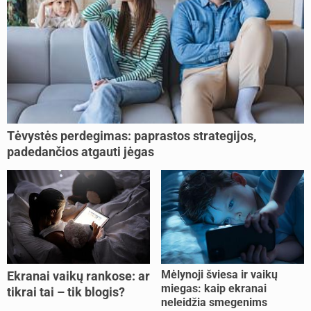
Tėvystės perdegimas: paprastos strategijos,
padedančios atgauti jėgas
Mėlynoji šviesa ir vaikų
Ekranai vaikų rankose: ar
miegas: kaip ekranai
tikrai tai – tik blogis?
neleidžia smegenims