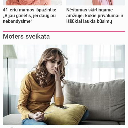
41-erių mamos išpažintis:
Nėštumas skirtingame
„Bijau gailėtis, jei daugiau
amžiuje: kokie privalumai ir
nebandysime“
iššūkiai laukia būsimų
mamų?
Moters sveikata