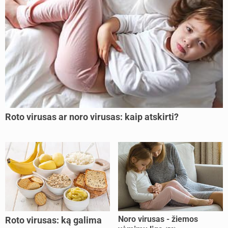
Roto virusas ar noro virusas: kaip atskirti?
Noro virusas - žiemos
Roto virusas: ką galima