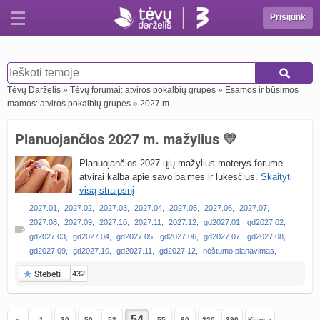
Prisijunk
Tėvų Darželis
»
Tėvų forumai: atviros pokalbių grupės
»
Esamos ir būsimos
mamos: atviros pokalbių grupės
»
2027 m.
Planuojančios 2027 m. mažylius 💛
Planuojančios 2027-ųjų mažylius moterys forume
atvirai kalba apie savo baimes ir lūkesčius.
Skaityti
visą straipsnį
2027.01
,
2027.02
,
2027.03
,
2027.04
,
2027.05
,
2027.06
,
2027.07
,
2027.08
,
2027.09
,
2027.10
,
2027.11
,
2027.12
,
gd2027.01
,
gd2027.02
,
gd2027.03
,
gd2027.04
,
gd2027.05
,
gd2027.06
,
gd2027.07
,
gd2027.08
,
gd2027.09
,
gd2027.10
,
gd2027.11
,
gd2027.12
,
nėštumo planavimas
,
Stebėti
432
«
1
30
50
53
55
60
220
390
Kitas »