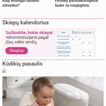
Kaip teisingai naudoti
Pirmieji pasivaikščiojimai
atšvaitus?
lauke su naujagimiu
Skiepų kalendorius
Kūdikių pasaulis