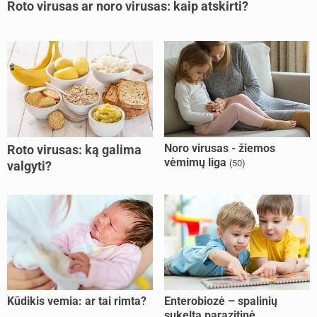
Roto virusas ar noro virusas: kaip atskirti?
Noro virusas - žiemos
Roto virusas: ką galima
vėmimų liga
(50)
valgyti?
Kūdikis vemia: ar tai rimta?
Enterobiozė – spalinių
sukelta parazitinė