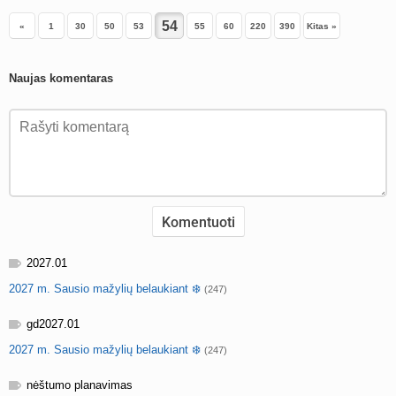
«
1
30
50
53
55
60
220
390
Kitas »
Naujas komentaras
2027.01
2027 m. Sausio mažylių belaukiant ❄️
(247)
gd2027.01
2027 m. Sausio mažylių belaukiant ❄️
(247)
nėštumo planavimas