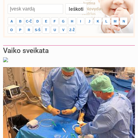
A
B
C-Č
D
E
F
G
H
I
J
K
L
M
N
O
P
R
S-Š
T
U
V
Z-Ž
Vaiko sveikata