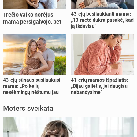
43-ejų besilaukianti mama:
Trečio vaiko norėjusi
„13-metė dukra pasakė, kad
mama persigalvojo, bet
ją išdaviau“
buvo per vėlu: „Dabar esu
šoke“
43-ejų sūnaus susilaukusi
41-erių mamos išpažintis:
mama: „Po kelių
„Bijau gailėtis, jei daugiau
nesėkmingų nėštumų jau
nebandysime“
buvome praradę viltį“
Moters sveikata