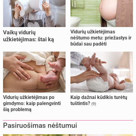
Vidurių užkietėjimas
Vaikų vidurių
nėštumo metu: priežastys ir
užkietėjimas: štai ką
būdai sau padėti
daryti
Vidurių užkietėjimas po
Kaip dažnai kūdikis turėtų
gimdymo: kaip palengvinti
tuštintis?
(9)
šią problemą
Pasiruošimas nėštumui