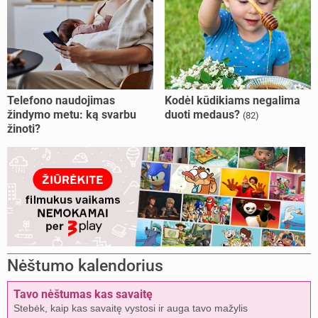
Telefono naudojimas
Kodėl kūdikiams negalima
žindymo metu: ką svarbu
duoti medaus?
(82)
žinoti?
Nėštumo kalendorius
Tavo nėštumas kas savaitę
Stebėk, kaip kas savaitę vystosi ir auga tavo mažylis