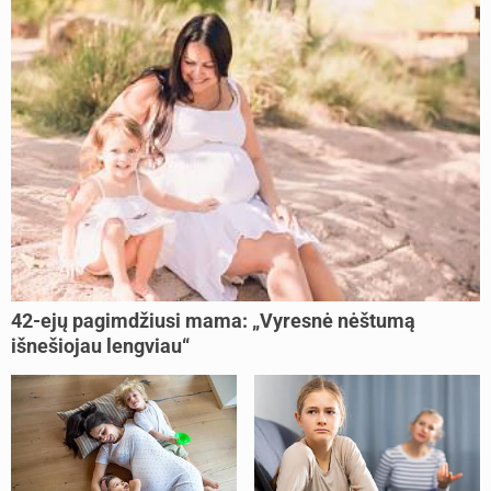
42-ejų pagimdžiusi mama: „Vyresnė nėštumą
išnešiojau lengviau“