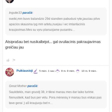
Ingutte33
parašė
:
sveiki,mm buvo balandzio 29d siandien pabudusi ryte,jauciau pilvo
apacios skausma lyg mm artetu,nuejau i wc imlantacinis
kraujavimas.Mes su vyru planuojame pusantru…
Atsiprašau bet nusikalbėjot... gal ovuliacinis pakraujavimas
greičiau jau
Puikiausioji
5 mėn. 1 sav.
8 m. 9 mėn.
10 m. 9 mėn.
Great Mother
parašė
:
Saulėtekis, man gruodį 38, ir tikrai manau mes dar laiko turime.
Nenusiteik, kad bus per vėlu. Pora mėnesių ir manau bus viskas pas
tave gerai ;) aš kraujuoju bet n…