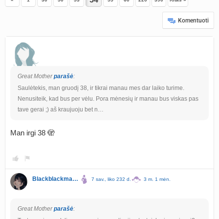
Komentuoti
Great Mother
parašė
:
Saulėtekis, man gruodį 38, ir tikrai manau mes dar laiko turime.
Nenusiteik, kad bus per vėlu. Pora mėnesių ir manau bus viskas pas
tave gerai ;) aš kraujuoju bet n…
Man irgi 38 🫣
Blackblackmagic
7 sav., liko 232 d.
3 m. 1 mėn.
Great Mother
parašė
: