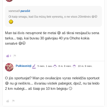
vanesa9
parašė
:
Oi kaip smagu, kad čia mūsų tiek vyresnių, o ne visos 20imtinės 😆🤭
Man tai išvis nesąmonė tie metai 😅 aš tikrai nesijaučiu sena
tarka... taip, kai buvau 30 galvojau 40 yra Ohoho kokia
senatvė 😅🤭
2
Puikiausioji
5 mėn. 1 sav.
8 m. 9 mėn.
10 m. 9 mėn.
O jūs sportuojat? Man po ovuliacijos vyras neleidžia sportuot
😅 nu gi neiškris... išvariau vistiek pabėgiot, dpo2, nu tai leido
2 km nubėgt... aš šiaip po 10 km bėgioju 🙄