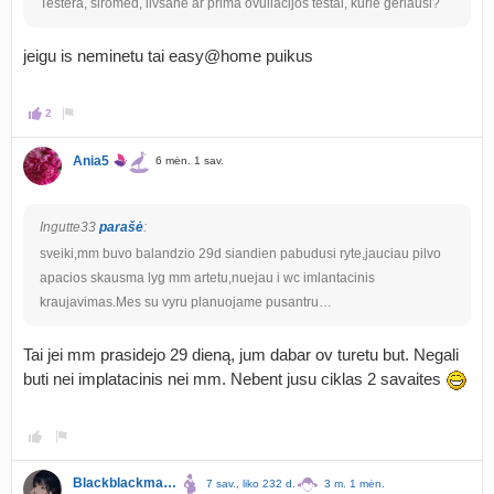
Testera, siromed, livsane ar prima ovuliacijos testai, kurie geriausi?
jeigu is neminetu tai easy@home puikus
2
Ania5
6 mėn. 1 sav.
Ingutte33
parašė
:
sveiki,mm buvo balandzio 29d siandien pabudusi ryte,jauciau pilvo
apacios skausma lyg mm artetu,nuejau i wc imlantacinis
kraujavimas.Mes su vyru planuojame pusantru…
Tai jei mm prasidejo 29 dieną, jum dabar ov turetu but. Negali
buti nei implatacinis nei mm. Nebent jusu ciklas 2 savaites
Blackblackmagic
7 sav., liko 232 d.
3 m. 1 mėn.