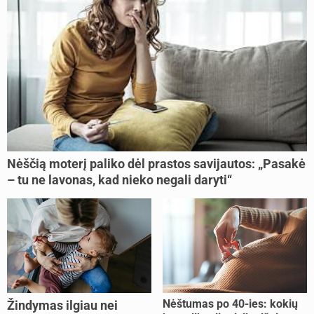
Nėščią moterį paliko dėl prastos savijautos: „Pasakė
– tu ne lavonas, kad nieko negali daryti“
Nėštumas po 40-ies: kokių
Žindymas ilgiau nei