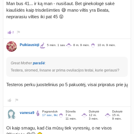
Man bus 41... ir ką man - nusišaut. Bet ginekologė sakė
kiaušidės kaip trisdešimties 😅 mano viltis yra Beata,
neprarasiu vilties iki pat 45 😝
2
Puikiausioji
5 mėn. 1 sav.
8 m. 9 mėn.
10 m. 9 mėn.
Great Mother
parašė
:
Testera, siromed, livsane ar prima ovuliacijos testai, kurie geriausi?
Testeros perku juostelinius po 5 pakuotėj, visai pripratus prie jų
Pagrandukė
Sūnelis
Dukrytė
Dukrytė
vanesa9
17 sav., liko 165 d.
7 m.
12 m.
15 m.
11 mėn.
3 mėn.
9 mėn.
Oi kaip smagu, kad čia mūsų tiek vyresnių, o ne visos