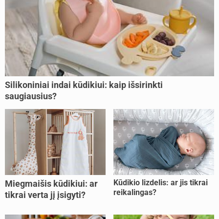
Silikoniniai indai kūdikiui: kaip išsirinkti
saugiausius?
Kūdikio lizdelis: ar jis tikrai
Miegmaišis kūdikiui: ar
reikalingas?
tikrai verta jį įsigyti?