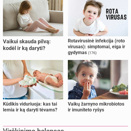
Rotavirusinė infekcija (roto
Vaikui skauda pilvą:
virusas): simptomai, eiga ir
kodėl ir ką daryti?
gydymas
(176)
Kūdikis viduriuoja: kas tai
Vaikų žarnyno mikrobiotos
lemia ir ką daryti tėvams?
ir imuniteto ryšys