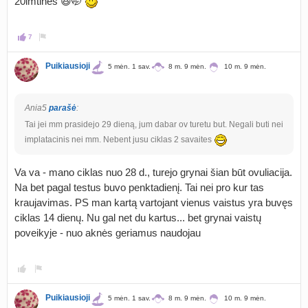
20imtinės 😆🤭
7
Puikiausioji
5 mėn. 1 sav.
8 m. 9 mėn.
10 m. 9 mėn.
Ania5
parašė
:
Tai jei mm prasidejo 29 dieną, jum dabar ov turetu but. Negali buti nei
implatacinis nei mm. Nebent jusu ciklas 2 savaites
Va va - mano ciklas nuo 28 d., turejo grynai šian būt ovuliacija.
Na bet pagal testus buvo penktadienį. Tai nei pro kur tas
kraujavimas. PS man kartą vartojant vienus vaistus yra buvęs
ciklas 14 dienų. Nu gal net du kartus... bet grynai vaistų
poveikyje - nuo aknės geriamus naudojau
Puikiausioji
5 mėn. 1 sav.
8 m. 9 mėn.
10 m. 9 mėn.