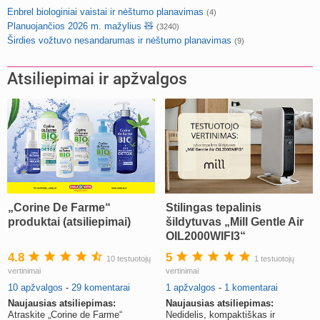
Enbrel biologiniai vaistai ir nėštumo planavimas
(4)
Planuojančios 2026 m. mažylius 🧸
(3240)
Širdies vožtuvo nesandarumas ir nėštumo planavimas
(9)
Atsiliepimai ir apžvalgos
„Corine De Farme“
Stilingas tepalinis
produktai (atsiliepimai)
šildytuvas „Mill Gentle Air
OIL2000WIFI3“
4.8
5
10 testuotojų
1 testuotojų
vertinimai
vertinimai
10 apžvalgos
-
29 komentarai
1 apžvalgos
-
1 komentarai
Naujausias atsiliepimas:
Naujausias atsiliepimas:
Atraskite „Corine de Farme“
Nedidelis, kompaktiškas ir