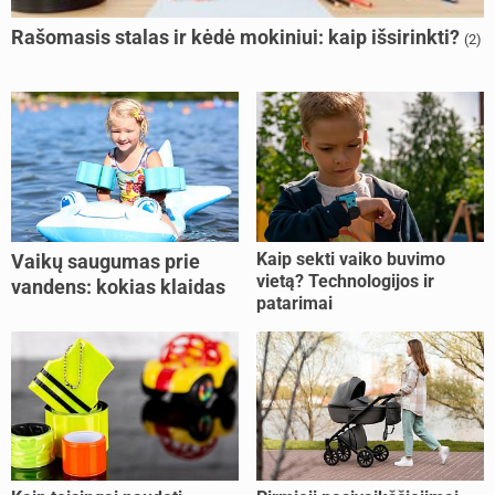
Rašomasis stalas ir kėdė mokiniui: kaip išsirinkti?
(2)
Kaip sekti vaiko buvimo
Vaikų saugumas prie
vietą? Technologijos ir
vandens: kokias klaidas
patarimai
dažniausiai daro tėvai?