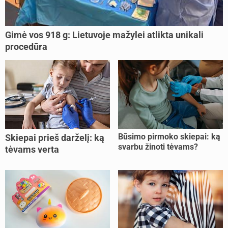
Gimė vos 918 g: Lietuvoje mažylei atlikta unikali
procedūra
Būsimo pirmoko skiepai: ką
Skiepai prieš darželį: ką
svarbu žinoti tėvams?
tėvams verta
pasitikrinti?