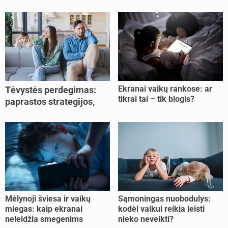
Ekranai vaikų rankose: ar
Tėvystės perdegimas:
tikrai tai – tik blogis?
paprastos strategijos,
padedančios atgauti
jėgas
Mėlynoji šviesa ir vaikų
Sąmoningas nuobodulys:
miegas: kaip ekranai
kodėl vaikui reikia leisti
neleidžia smegenims
nieko neveikti?