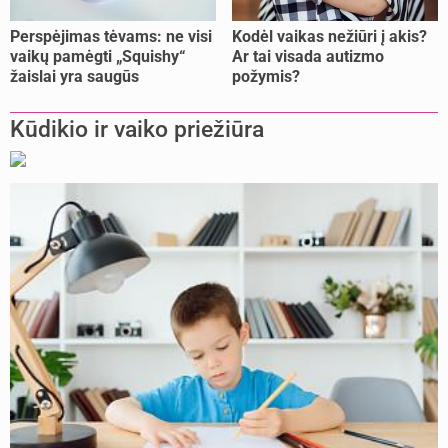
Perspėjimas tėvams: ne visi
Kodėl vaikas nežiūri į akis?
vaikų pamėgti „Squishy“
Ar tai visada autizmo
žaislai yra saugūs
požymis?
Kūdikio ir vaiko priežiūra