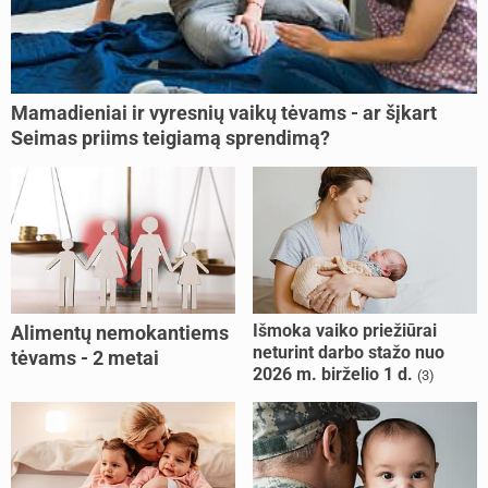
Mamadieniai ir vyresnių vaikų tėvams - ar šįkart
Seimas priims teigiamą sprendimą?
Išmoka vaiko priežiūrai
Alimentų nemokantiems
neturint darbo stažo nuo
tėvams - 2 metai
2026 m. birželio 1 d.
(3)
kalėjimo