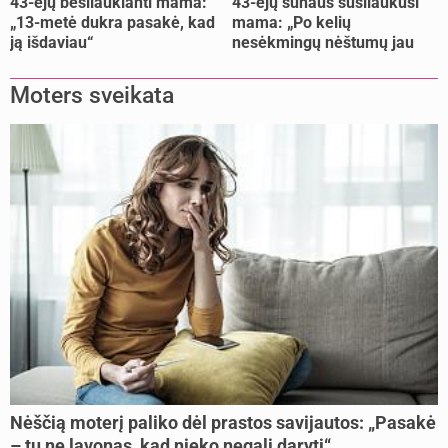
43-ejų besilaukianti mama:
43-ejų sūnaus susilaukusi
„13-metė dukra pasakė, kad
mama: „Po kelių
ją išdaviau“
nesėkmingų nėštumų jau
buvome praradę viltį“
Moters sveikata
Nėščią moterį paliko dėl prastos savijautos: „Pasakė
– tu ne lavonas, kad nieko negali daryti“