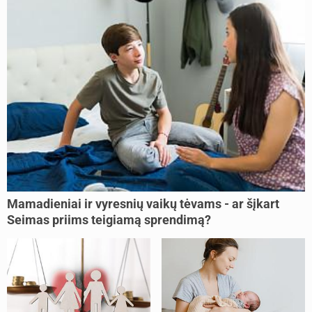
Mamadieniai ir vyresnių vaikų tėvams - ar šįkart
Seimas priims teigiamą sprendimą?