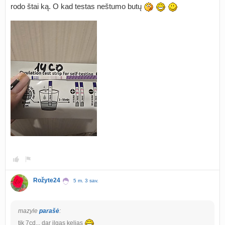
rodo štai ką. O kad testas neštumo butų
Rožyte24
5 m. 3 sav.
mazyle
parašė
:
tik 7cd... dar ilgas kelias