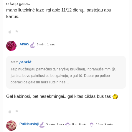
o kaip gaila..
mano liuteininė fazė irgi apie 11/12 dienų.. pastojau abu
kartus..
Ania5
6 mėn. 1 sav.
Math
parašė
:
Taip nudžiugau pamačius tą neryškų brūkšnelį, ir pramušė mm 😢.
Įtartina buvo pakritusi bt, bet galvoju, o gal 🫣. Dabar po polipo
operacijos galėsiu nors liuteininės…
Gal kabinosi, bet nesekmingai.. gal kitas ciklas bus tas
Puikiausioji
5 mėn. 1 sav.
8 m. 9 mėn.
10 m. 9 mėn.