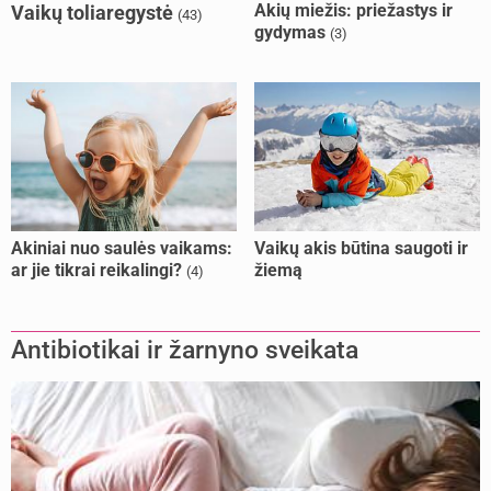
Akių miežis: priežastys ir
Vaikų toliaregystė
(43)
gydymas
(3)
Akiniai nuo saulės vaikams:
Vaikų akis būtina saugoti ir
ar jie tikrai reikalingi?
žiemą
(4)
Antibiotikai ir žarnyno sveikata