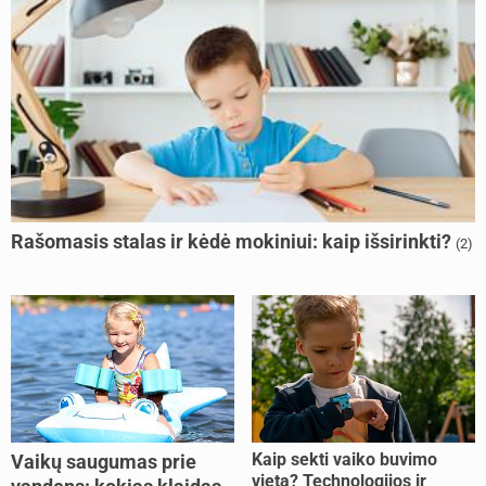
Rašomasis stalas ir kėdė mokiniui: kaip išsirinkti?
(2)
Kaip sekti vaiko buvimo
Vaikų saugumas prie
vietą? Technologijos ir