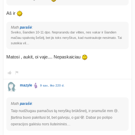
Aš ir
Math
parašė
:
Sveiko, šiandien 10-11 dpo. Neprarandu dar vilties, nes vakar ir šiandien
mačiau spalvotą šešėlį, bet jis toks neryškus, kad nuotraukoje nesimato. Tai
suteikia vil…
Matosi , aukit, oi vaje.... Nepaskaiciau
mazyle
9 sav., liko 220 d.
Math
parašė
:
Taip nudžiugau pamačius tą neryškų brūkšnelį, ir pramušė mm 😢.
Įtartina buvo pakritusi bt, bet galvoju, o gal 🫣. Dabar po polipo
operacijos galėsiu nors liuteininės…