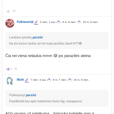
Puikiausioji
5 mėn. 1 sav.
8 m. 9 mėn.
10 m. 9 mėn.
Laukiam gandrų
parašė
:
Na tos kurios laukia ryt mm kaip jaučites daret NT?🙈
Čia nei viena nelaukia mmm 😅 jos parazitės ateina
2
Math
7 mėn. 3 sav.
8 m. 7 mėn.
16 m. 9 mėn.
Puikiausioji
parašė
:
Paaiškinkit kas apie liuteininės fazės ilgį, nepagaunu
Ačiū visoms už palaikymą... špriciuko kokteilis nors ir