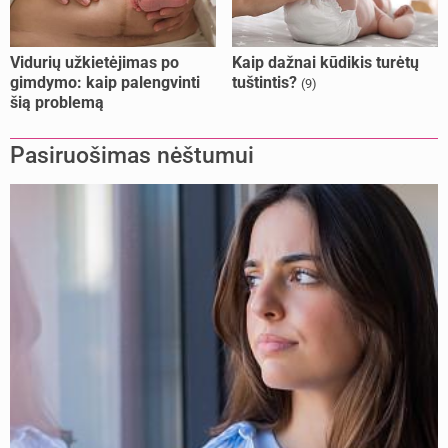
Vidurių užkietėjimas po
Kaip dažnai kūdikis turėtų
gimdymo: kaip palengvinti
tuštintis?
(9)
šią problemą
Pasiruošimas nėštumui