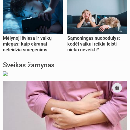
Mėlynoji šviesa ir vaikų
Sąmoningas nuobodulys:
miegas: kaip ekranai
kodėl vaikui reikia leisti
neleidžia smegenims
nieko neveikti?
pailsėti?
Sveikas žarnynas