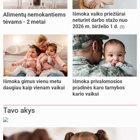
Išmoka vaiko priežiūrai
Alimentų nemokantiems
neturint darbo stažo nuo
tėvams - 2 metai
2026 m. birželio 1 d.
(3)
kalėjimo
Išmoka gimus vienu metu
Išmoka privalomosios
daugiau kaip vienam vaikui
pradinės karo tarnybos
kario vaikui
Tavo akys