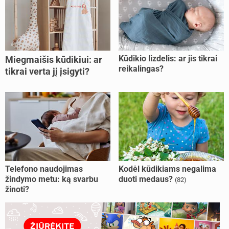
Kūdikio lizdelis: ar jis tikrai
Miegmaišis kūdikiui: ar
reikalingas?
tikrai verta jį įsigyti?
Telefono naudojimas
Kodėl kūdikiams negalima
žindymo metu: ką svarbu
duoti medaus?
(82)
žinoti?