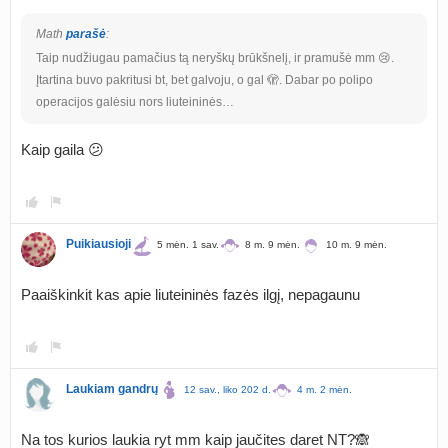
Math
parašė
:
Taip nudžiugau pamačius tą neryškų brūkšnelį, ir pramušė mm 😢.
Įtartina buvo pakritusi bt, bet galvoju, o gal 🫣. Dabar po polipo
operacijos galėsiu nors liuteininės…
Kaip gaila 😕
Puikiausioji
5 mėn. 1 sav.
8 m. 9 mėn.
10 m. 9 mėn.
Paaiškinkit kas apie liuteininės fazės ilgį, nepagaunu
Laukiam gandrų
12 sav., liko 202 d.
4 m. 2 mėn.
Na tos kurios laukia ryt mm kaip jaučites daret NT?🙈