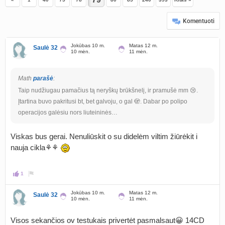
Komentuoti
Jokūbas 10 m.
Matas 12 m.
Saulė 32
10 mėn.
11 mėn.
Math
parašė
:
Taip nudžiugau pamačius tą neryškų brūkšnelį, ir pramušė mm 😢.
Įtartina buvo pakritusi bt, bet galvoju, o gal 🫣. Dabar po polipo
operacijos galėsiu nors liuteininės…
Viskas bus gerai. Nenuliūskit o su didelėm viltim žiūrėkit i
nauja cikla⚘️⚘️
1
Jokūbas 10 m.
Matas 12 m.
Saulė 32
10 mėn.
11 mėn.
Visos sekančios ov testukais privertėt pasmalsaut😀 14CD