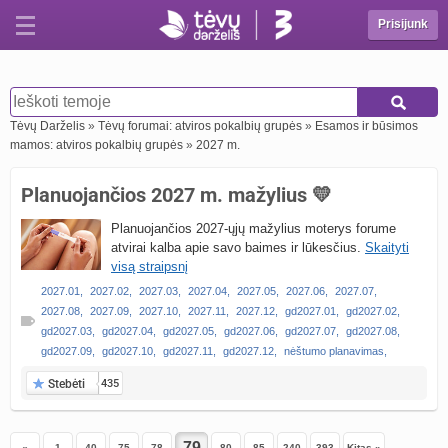
Prisijunk
Tėvų Darželis
»
Tėvų forumai: atviros pokalbių grupės
»
Esamos ir būsimos
mamos: atviros pokalbių grupės
»
2027 m.
Planuojančios 2027 m. mažylius 💛
Planuojančios 2027-ųjų mažylius moterys forume
atvirai kalba apie savo baimes ir lūkesčius.
Skaityti
visą straipsnį
2027.01
,
2027.02
,
2027.03
,
2027.04
,
2027.05
,
2027.06
,
2027.07
,
2027.08
,
2027.09
,
2027.10
,
2027.11
,
2027.12
,
gd2027.01
,
gd2027.02
,
gd2027.03
,
gd2027.04
,
gd2027.05
,
gd2027.06
,
gd2027.07
,
gd2027.08
,
gd2027.09
,
gd2027.10
,
gd2027.11
,
gd2027.12
,
nėštumo planavimas
,
Stebėti
435
«
1
40
75
78
80
85
240
393
Kitas »