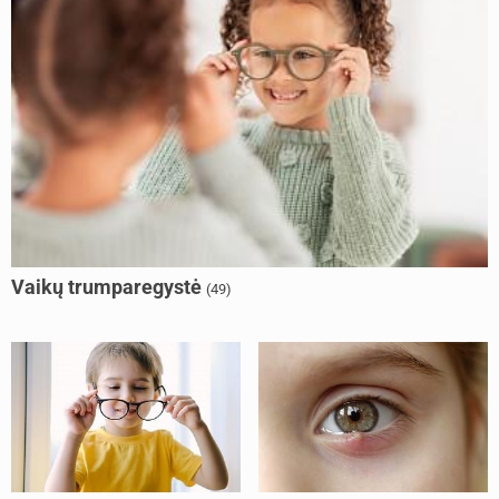
Vaikų trumparegystė
(49)