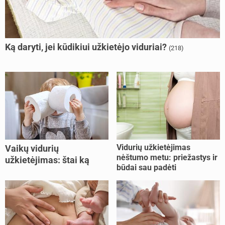
Ką daryti, jei kūdikiui užkietėjo viduriai?
(218)
Vidurių užkietėjimas
Vaikų vidurių
nėštumo metu: priežastys ir
užkietėjimas: štai ką
būdai sau padėti
daryti