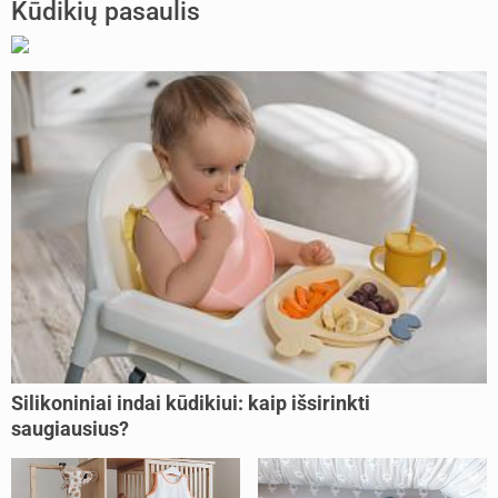
Kūdikių pasaulis
Silikoniniai indai kūdikiui: kaip išsirinkti
saugiausius?