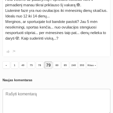
pirmadienį manau tikrai priklauso šį vakarą 🙈.
Liuteninė fazė yra nuo ovuliacijos iki mėnesinių dienų skaičius.
Idealu nuo 12 iki 14 dienų...
Merginos, ar sportuojate kol bandote pastoti? Jau 5 mėn
nesėkmingi, sportas kenčia... nuo ovuliacijos stengiuosi
nesportuoti stipriai... per mėnesines taip pat... dienų nelieka to
daryti 🫣. Kaip suderinti viską...?
«
1
40
75
78
80
85
240
393
Kitas »
Naujas komentaras