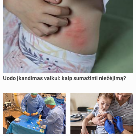
Uodo įkandimas vaikui: kaip sumažinti niežėjimą?