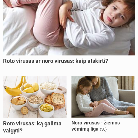
Roto virusas ar noro virusas: kaip atskirti?
Noro virusas - žiemos
Roto virusas: ką galima
vėmimų liga
(50)
valgyti?