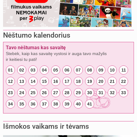
Nėštumo kalendorius
Tavo nėštumas kas savaitę
Stebėk, kaip kas savaitę vystosi ir auga tavo mažylis
ir keitiesi tu pati!
01
02
03
04
05
06
07
08
09
10
11
12
13
14
15
16
17
18
19
20
21
22
23
24
25
26
27
28
29
30
31
32
33
34
35
36
37
38
39
40
41
Išmokos vaikams ir tėvams