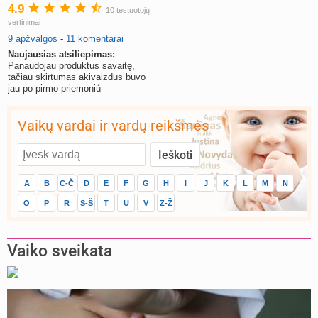
4.9
10 testuotojų
vertinimai
9 apžvalgos
-
11 komentarai
Naujausias atsiliepimas:
Panaudojau produktus savaitę,
tačiau skirtumas akivaizdus buvo
jau po pirmo priemoniú
panaudojimo.
Vaikų vardai ir vardų reikšmės
A
B
C-Č
D
E
F
G
H
I
J
K
L
M
N
O
P
R
S-Š
T
U
V
Z-Ž
Vaiko sveikata