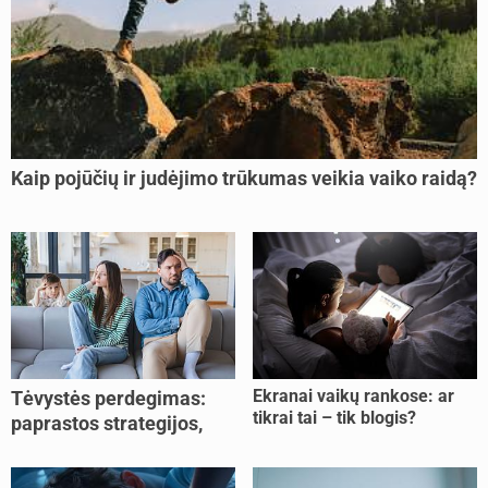
Kaip pojūčių ir judėjimo trūkumas veikia vaiko raidą?
Ekranai vaikų rankose: ar
Tėvystės perdegimas:
tikrai tai – tik blogis?
paprastos strategijos,
padedančios atgauti
jėgas