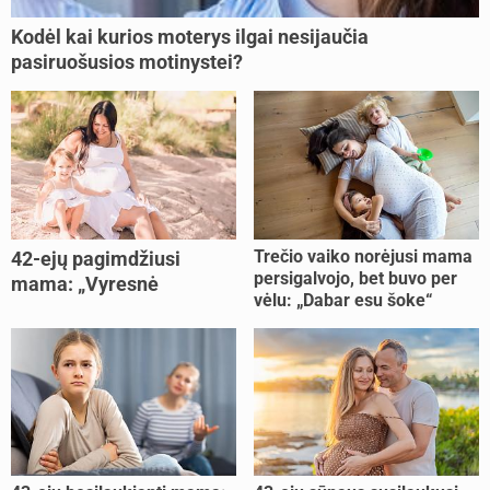
Kodėl kai kurios moterys ilgai nesijaučia
pasiruošusios motinystei?
Trečio vaiko norėjusi mama
42-ejų pagimdžiusi
persigalvojo, bet buvo per
mama: „Vyresnė
vėlu: „Dabar esu šoke“
nėštumą išnešiojau
lengviau“