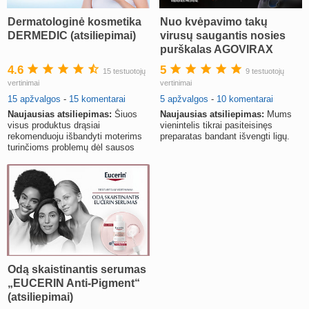
Dermatologinė kosmetika
Nuo kvėpavimo takų
DERMEDIC (atsiliepimai)
virusų saugantis nosies
purškalas AGOVIRAX
4.6
5
15 testuotojų
9 testuotojų
vertinimai
vertinimai
15 apžvalgos
-
15 komentarai
5 apžvalgos
-
10 komentarai
Naujausias atsiliepimas:
Šiuos
Naujausias atsiliepimas:
Mums
visus produktus drąsiai
vienintelis tikrai pasiteisinęs
rekomenduoju išbandyti moterims
preparatas bandant išvengti ligų.
turinčioms problemų dėl sausos
odos.
Odą skaistinantis serumas
„EUCERIN Anti-Pigment“
(atsiliepimai)