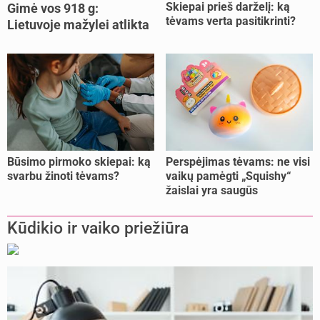
Skiepai prieš darželį: ką
Gimė vos 918 g:
tėvams verta pasitikrinti?
Lietuvoje mažylei atlikta
unikali procedūra
Būsimo pirmoko skiepai: ką
Perspėjimas tėvams: ne visi
svarbu žinoti tėvams?
vaikų pamėgti „Squishy“
žaislai yra saugūs
Kūdikio ir vaiko priežiūra