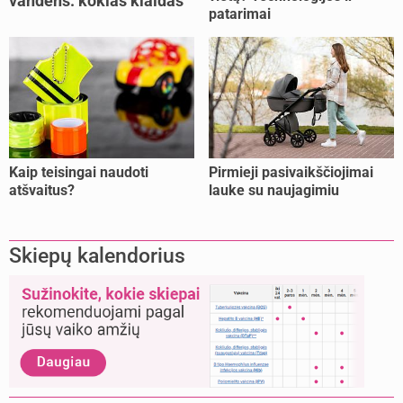
vandens: kokias klaidas
patarimai
dažniausiai daro tėvai?
Kaip teisingai naudoti
Pirmieji pasivaikščiojimai
atšvaitus?
lauke su naujagimiu
Skiepų kalendorius