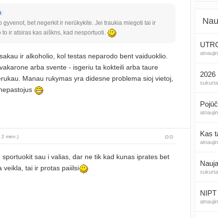
ė
:
Nau
gyvenot, bet negerkit ir nerūkykite. Jei traukia miegoti tai ir
o to ir atsiras kas aiškns, kad nesportuoti.
UTROG
atnauji
sisakau ir alkoholio, kol testas neparodo bent vaiduoklio.
vakarone arba svente - isgeriu ta kokteili arba taure
2026 
erukau. Manau rukymas yra didesne problema sioj vietoj,
sukurt
 nepastojus
Pojūč
atnauji
Kas t
 2 mėn.)
atnauji
sportuokit sau i valias, dar ne tik kad kunas iprates bet
Nauja
eikla, tai ir protas paiilsi
sukurt
NIPT 
atnauji