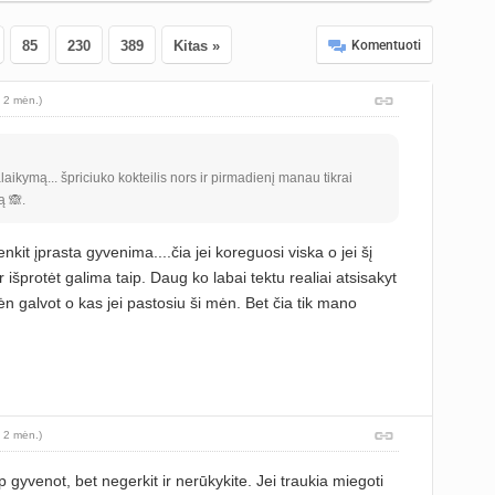
85
230
389
Kitas »
Komentuoti
 2 mėn.)
aikymą... špriciuko kokteilis nors ir pirmadienį manau tikrai
ą 🙈.
kit įprasta gyvenima....čia jei koreguosi viska o jei šį
r išprotėt galima taip. Daug ko labai tektu realiai atsisakyt
n galvot o kas jei pastosiu ši mėn. Bet čia tik mano
 2 mėn.)
 gyvenot, bet negerkit ir nerūkykite. Jei traukia miegoti