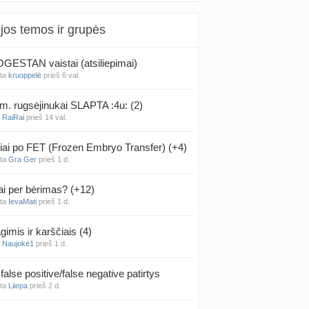
jos temos ir grupės
ESTAN vaistai (atsiliepimai)
nta
kruoppelė
prieš 6 val.
m. rugsėjinukai SLAPTA :4u: (2)
a
RaiRai
prieš 14 val.
iai po FET (Frozen Embryo Transfer) (+4)
nta
Gra Ger
prieš 1 d.
ai per bėrimas? (+12)
nta
IevaMati
prieš 1 d.
gimis ir karščiais (4)
a
Naujokė1
prieš 1 d.
false positive/false negative patirtys
nta
Liiepa
prieš 2 d.