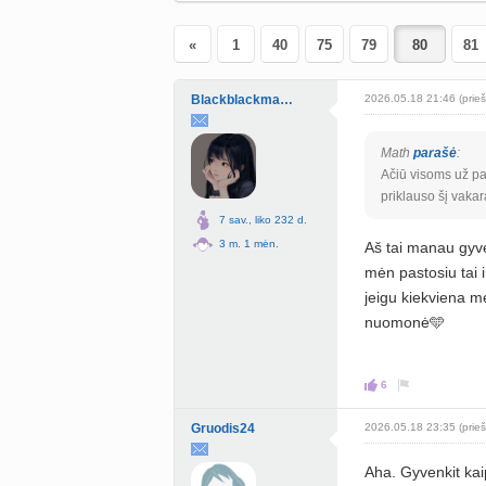
«
1
40
75
79
81
Blackblackmagic
2026.05.18 21:46 (prieš
Math
parašė
:
Ačiū visoms už pal
priklauso šį vakar
7 sav., liko 232 d.
3 m. 1 mėn.
Aš tai manau gyven
mėn pastosiu tai i
jeigu kiekviena mė
nuomonė🩵
6
Gruodis24
2026.05.18 23:35 (prieš
Aha. Gyvenkit kaip