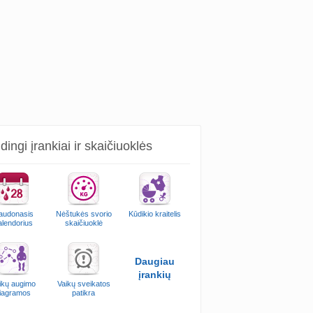
ingi įrankiai ir skaičiuoklės
audonasis
Nėštukės svorio
Kūdikio kraitelis
alendorius
skaičiuoklė
Daugiau
įrankių
ikų augimo
Vaikų sveikatos
iagramos
patikra