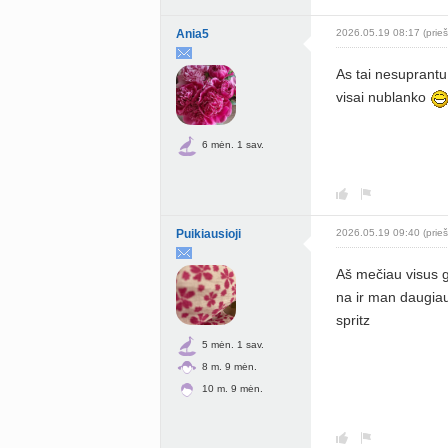
Ania5
2026.05.19 08:17 (prieš
As tai nesuprantu
visai nublanko
6 mėn. 1 sav.
Puikiausioji
2026.05.19 09:40 (prieš
Aš mečiau visus gė
na ir man daugiau
spritz
5 mėn. 1 sav.
8 m. 9 mėn.
10 m. 9 mėn.