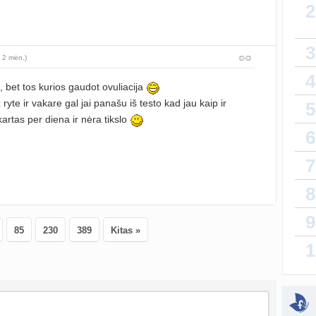
2
Sveik
sukurt
recept
3
proge
 2 mėn.)
Da
4
atnauji
, bet tos kurios gaudot ovuliacija
 ryte ir vakare gal jai panašu iš testo kad jau kaip ir
5
lytin
kartas per diena ir nėra tikslo
sukurt
6
T
7
atnauji
8
vaiko
sukurt
9
85
230
389
Kitas »
Priva
1
sukurt
sukurt