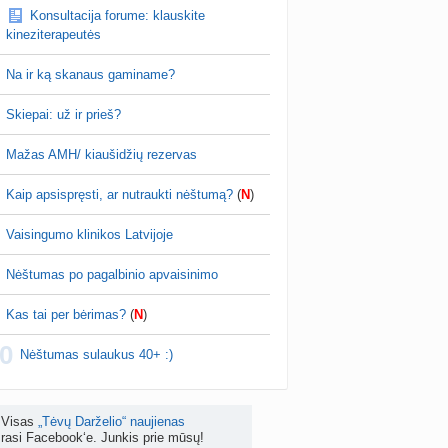
Amuleda
prieš 3 val.
Konsultacija forume: klauskite
Vaisingumo klinikos Latvijoje
Koks vienas kasdienis šeimos įprotis labiausiai pasiteisino? (2)
kineziterapeutės
a, paprašyk Marinos ir atsiųs elektroniniu paštu
a
TD asistentė
prieš 4 d.
ą, parodysi vaistinėje Lietuvoje ir parduos
Na ir ką skanaus gaminame?
sterono. Jokio skirtumo Utrogest ar…
žniausi klausimai apie cezario pjūvį (+2)
nta
Veronika99
prieš 5 d.
Skiepai: už ir prieš?
is brendimas (3)
Mažas AMH/ kiaušidžių rezervas
a
danguolyte
prieš 5 d.
Kaip apsispręsti, ar nutraukti nėštumą?
(
N
)
D testuotojos! (bendra tema)
nta
Karlitele
prieš 5 d.
Vaisingumo klinikos Latvijoje
 drabuziai (2)
Nėštumas po pagalbinio apvaisinimo
a
danguolyte
prieš 5 d.
Kas tai per bėrimas?
(
N
)
tumo ribos (11)
0
a
danguolyte
prieš 5 d.
Nėštumas sulaukus 40+ :)
Gelis „Anaftin® Baby“ dygstant dantukams (atsiliepimai) (4)
a
Spindulėlė1
prieš 5 d.
Visas
„Tėvų Darželio“ naujienas
rasi Facebook‘e. Junkis prie mūsų!