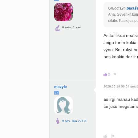
Gruodis24
paraš
Aha. Gyvenkit kaip 
eikite. Pastojus p
6 mėn. 1 sav.
As tai tikrai neat
Jeigu turim kokia 
vyno. Bet rukyt n
nes kenkia dar ir
2
mazyle
2026.05.19 06:54 (prieš
as irgi manau kad 
tai jusu megstama v
9 sav., liko 221 d.