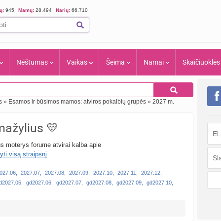
ių:
945
Mamų:
28.494
Narių:
66.710
Nėštumas
Vaikas
Šeima
Namai
Skaičiuoklės
s
»
Esamos ir būsimos mamos: atviros pokalbių grupės
»
2027 m.
mažylius 💛
s moterys forume atvirai kalba apie
yti visą straipsnį
027.06
,
2027.07
,
2027.08
,
2027.09
,
2027.10
,
2027.11
,
2027.12
,
d2027.05
,
gd2027.06
,
gd2027.07
,
gd2027.08
,
gd2027.09
,
gd2027.10
,