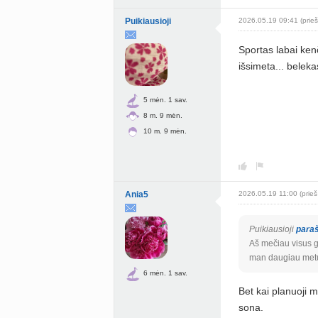
Puikiausioji
2026.05.19 09:41 (prieš
Sportas labai ken
išsimeta... belek
5 mėn. 1 sav.
8 m. 9 mėn.
10 m. 9 mėn.
Ania5
2026.05.19 11:00 (prieš
Puikiausioji
para
Aš mečiau visus gė
man daugiau metų.
6 mėn. 1 sav.
Bet kai planuoji m
sona.