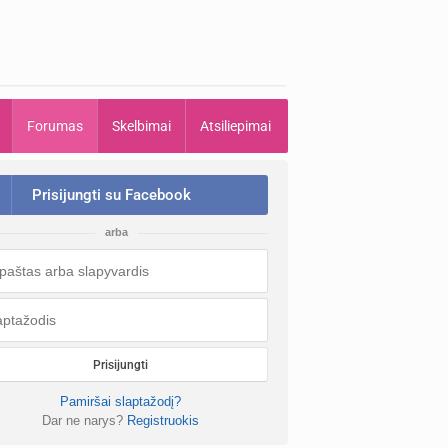
Forumas
Skelbimai
Atsiliepimai
Prisijungti su Facebook
arba
Prisijungti
Pamiršai slaptažodį?
Dar ne narys?
Registruokis