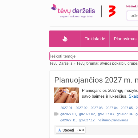
Nėštuk
Tinklalaidė
Planavimas
Tėvų Darželis
»
Tėvų forumai: atviros pokalbių grupė
Planuojančios 2027 m. 
Planuojančios 2027-ųjų mažyliu
savo baimes ir lūkesčius.
Skait
2027.01
,
2027.02
,
2027.03
,
2027.04
,
2027.05
,
2
gd2027.01
,
gd2027.02
,
gd2027.03
,
gd2027.04
,
g
gd2027.11
,
gd2027.12
,
nėštumo planavimas
,
Stebėti
431