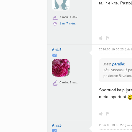
tai ir eikite. Past
7 mėn. 1 sav.
1 m. 7 mėn.
Ania5
2026.05.19 06:23 (prieš
Math
parašė
:
Ačiū visoms už pal
priklauso šį vakar
6 mėn. 1 sav.
Sportuoti kaip įpra
metat sportuot
Ania5
2026.05.19 06:27 (prieš