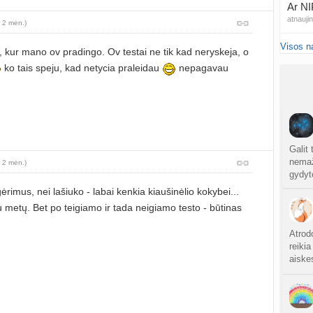
Ar NI
atnauji
 2 mėn.)
Visos n
20
, kur mano ov pradingo. Ov testai ne tik kad neryskeja, o
sukurt
ko tais speju, kad netycia praleidau
nepagavau
Traum
sukurt
Čakr
sukurt
Galit 
nemaža
 2 mėn.)
gydyt
Kęstu
atnauji
rimus, nei lašiuko - labai kenkia kiaušinėlio kokybei...
 metų. Bet po teigiamo ir tada neigiamo testo - būtinas
Ko
sukurt
Atrod
reikia
aiskes
Anuž
atnauji
Valdo