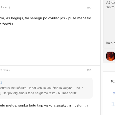
sukurt
Aš da
sekma
 2 mėn.)
Graži
atnauji
čia, aš bėgioju, tai nebėgu po ovuliacijos - pusė mėnesio
as žodžiu
Crino
atnauji
kaip 
Persp
sukurt
sukurt
Taaai
daug 
 2 mėn.)
greit
S
atnauji
Sa
šė
:
rimus, nei lašiuko - labai kenkia kiaušinėlio kokybei... na ir
Gijim
 Bet po teigiamo ir tada neigiamo testo - būtinas spritz
T
atnauji
Taip,
cikla
1
ovulia
etu metus, sunku butu taip visko atsisakyti ir nustumti i
Ž
atnauji