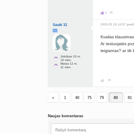
1
Saulė 32
2026.05.19 14:57 (prieš
Kvailas klausimas
Ar testuojatės pvz
teigiamas? ar tik 
Jokūbas 10 m.
10 mėn.
Matas 12 m.
11 mėn.
«
1
40
75
79
81
Naujas komentaras