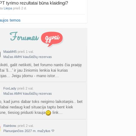
PT tyrimo rezultatai būna klaidingi?
nta
Liiepa
prieš 2 d.
aujos temos
27 Vasario mėnesio mažyliai
a
Vasaris2027
prieš 2 d.
atologai Šiauliuose (2)
a
Ingri2tii
prieš 2 d.
MaiaM45
prieš 1 val.
Mažas AMH/ kiaušidžių rezervas
u valymas
a
siksnyteee
prieš 2 d.
tikėti, galit netikėti, bet forumo narės čia praėję
i 'š...' ir jau žiniomis lenkia kai kurias
ojas... Jeigu įdomu - mano istor…
tis Šklėrius
nta
gerdinas
prieš 2 d.
FoxLady
prieš 2 val.
Mažas AMH/ kiaušidžių rezervas
vo mėnesio dvyniai
a
AgnieskaAdele
prieš 2 d.
o, kad jums dabar toks neigimo laikotarpis.. bet
 labai nedaug kad situacija taptu bent kiek
ne, tiesiog priduoti krauja
link…
is Jonas
nta
linikea223
prieš 2 d.
Rainbow.
prieš 2 val.
Planuojančios 2027 m. mažylius 💛
rfo mokyklos