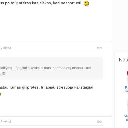
ojus po to ir atsiras kas aiškns, kad nesportuoti.
 2 mėn.)
Naud
aikymą... špriciuko kokteilis nors ir pirmadienį manau tikrai
ą 🙈.
stai. Kunas gi iprates. Ir labiau stresuoja kai staigiai
R
k
Va
d
 2 mėn.)