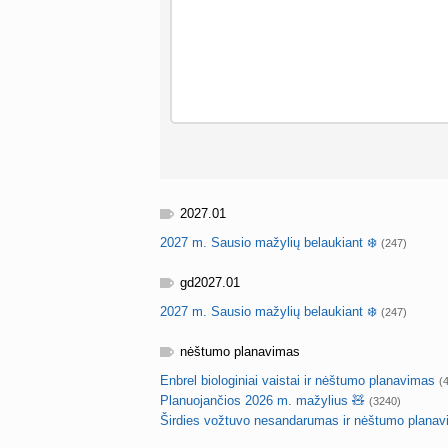
2027.01
2027 m. Sausio mažylių belaukiant ❄️
(247)
gd2027.01
2027 m. Sausio mažylių belaukiant ❄️
(247)
nėštumo planavimas
Enbrel biologiniai vaistai ir nėštumo planavimas
(
Planuojančios 2026 m. mažylius 🧸
(3240)
Širdies vožtuvo nesandarumas ir nėštumo plana