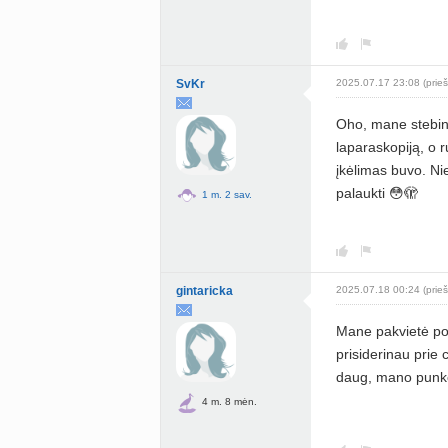
SvKr
2025.07.17 23:08 (prieš
Oho, mane stebina
laparaskopiją, o r
įkėlimas buvo. Nie
palaukti 😳🫣
1 m. 2 sav.
gintaricka
2025.07.18 00:24 (prieš
Mane pakvietė po 
prisiderinau prie 
daug, mano punkc
4 m. 8 mėn.