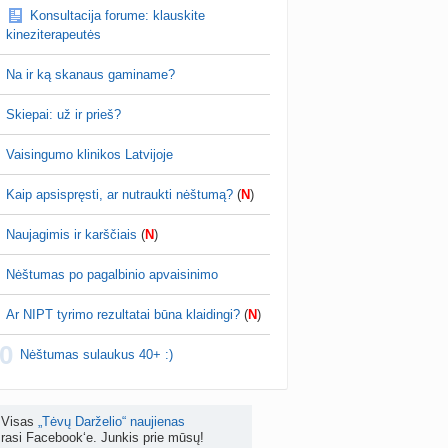
Konsultacija forume: klauskite
žniausi klausimai apie cezario pjūvį (+2)
kineziterapeutės
nta
Veronika99
prieš 4 d.
Na ir ką skanaus gaminame?
is brendimas (3)
a
danguolyte
prieš 4 d.
Skiepai: už ir prieš?
D testuotojos! (bendra tema)
Vaisingumo klinikos Latvijoje
nta
Karlitele
prieš 4 d.
Kaip apsispręsti, ar nutraukti nėštumą?
(
N
)
 drabuziai (2)
a
danguolyte
prieš 4 d.
Naujagimis ir karščiais
(
N
)
tumo ribos (11)
Nėštumas po pagalbinio apvaisinimo
a
danguolyte
prieš 5 d.
Ar NIPT tyrimo rezultatai būna klaidingi?
(
N
)
Gelis „Anaftin® Baby“ dygstant dantukams (atsiliepimai) (4)
0
a
Spindulėlė1
prieš 5 d.
Nėštumas sulaukus 40+ :)
apsispręsti, ar nutraukti nėštumą? (+22)
nta
Liudeselis
prieš 5 d.
Visas
„Tėvų Darželio“ naujienas
rasi Facebook‘e. Junkis prie mūsų!