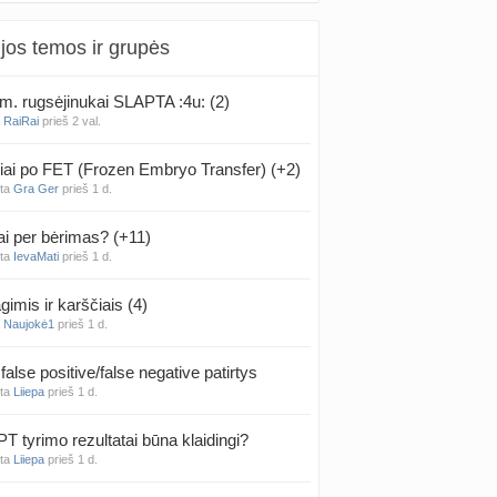
jos temos ir grupės
m. rugsėjinukai SLAPTA :4u: (2)
a
RaiRai
prieš 2 val.
iai po FET (Frozen Embryo Transfer) (+2)
nta
Gra Ger
prieš 1 d.
ai per bėrimas? (+11)
nta
IevaMati
prieš 1 d.
gimis ir karščiais (4)
a
Naujokė1
prieš 1 d.
false positive/false negative patirtys
nta
Liiepa
prieš 1 d.
PT tyrimo rezultatai būna klaidingi?
nta
Liiepa
prieš 1 d.