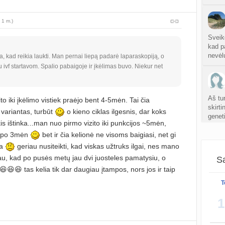
atnauji
 1 m.)
Crino
atnauji
Sveik
kad pa
Persp
nevėl
, kad reikia laukti. Man pernai liepą padarė laparaskopiją, o
sukurt
au ivf startavom. Spalio pabaigoje ir įkėlimas buvo. Niekur net
sukurt
Aš tur
to iki įkėlimo vistiek praėjo bent 4-5mėn. Tai čia
skirt
 variantas, turbūt
o kieno ciklas ilgesnis, dar koks
genet
S
is ištinka...man nuo pirmo vizito iki punkcijos ~5mėn,
atnauji
r po 3mėn
bet ir čia kelionė ne visoms baigiasi, net gi
ja
geriau nusiteikti, kad viskas užtruks ilgai, nes mano
Gijim
atnauji
vau, kad po pusės metų jau dvi juosteles pamatysiu, o
Sa
😆😆 tas kelia tik dar daugiau įtampos, nors jos ir taip
Ž
T
atnauji
1
sukurt