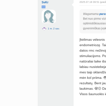
SvKr
2025.07.18 09:51 (prieš
Wagamama
para
Bet nuo pirmo vizi
optimistiškiausias
gyvenimiškas įvyk
1 m. 2 sav.
Įkėlimas vėlesnis
endometriozę. Tai 
datos rmc nežinoj
stimuliacijoms. Po
natūraliai laike i
labiau nusistebeja
mes taip sklandžia
mėn kol priima. 😳
rezultatų. Bent j
laukimas. 🫣🫤 Da
Visos šaunuolės ir