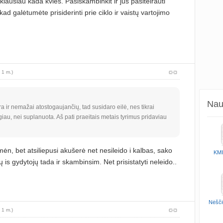
klausiau kada kvies. Pasiskambinkit ir jūs pasiteirauti
 galėtumėte prisiderinti prie ciklo ir vaistų vartojimo
 1 m.)
Naud
 ir nemažai atostogaujančių, tad susidaro eilė, nes tikrai
giau, nei suplanuota. Aš pati praeitais metais tyrimus pridaviau
n, bet atsiliepusi akušerė net nesileido i kalbas, sako
KMI
ų is gydytojų tada ir skambinsim. Net prisistatyti neleido..
Nėšči
 1 m.)