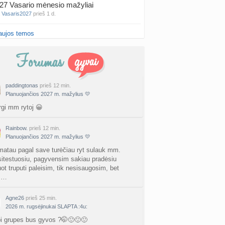
27 Vasario mėnesio mažyliai
a
Vasaris2027
prieš 1 d.
aujos temos
atologai Šiauliuose (2)
a
Ingri2tii
prieš 1 d.
u valymas
a
siksnyteee
prieš 1 d.
paddingtonas
prieš 12 min.
Planuojančios 2027 m. mažylius 💛
tis Šklėrius
nta
gerdinas
prieš 2 d.
rgi mm rytoj 😀
vo mėnesio dvyniai
Rainbow.
prieš 12 min.
a
AgnieskaAdele
prieš 2 d.
Planuojančios 2027 m. mažylius 💛
matau pagal save turėčiau ryt sulauk mm.
is Jonas
itestuosiu, pagyvensim sakiau pradėsiu
nta
linikea223
prieš 2 d.
ot truputi paleisim, tik nesisaugosim, bet
s…
rfo mokyklos
a
babarikė
prieš 2 d.
Agne26
prieš 25 min.
2026 m. rugsėjinukai SLAPTA :4u:
ausi, rečiausi berniukų vardai :)
bi grupes bus gyvos ?🤭🙂🙂🙂