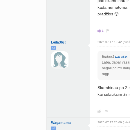
pati skambinau ir 
kada numatoma, kad
pradžios 🙂
1
Leila36@
2025.07.17 19:42 (prieš
Ember1
parašė
:
Laba, dabar vasara
negali priimti dau
rugp…
Skambinau po 2 mė
kai sulauksim žini
Wagamama
2025.07.17 20:09 (prieš