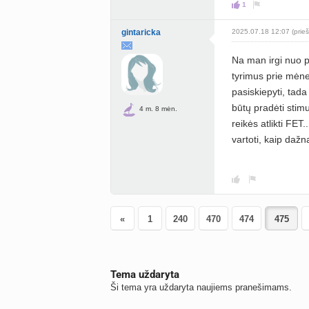
1
gintaricka
2025.07.18 12:07 (prieš
Na man irgi nuo pi
tyrimus prie mėne
pasiskiepyti, tada
būtų pradėti stimu
4 m. 8 mėn.
reikės atlikti FET
vartoti, kaip dažn
«
1
240
470
474
Tema uždaryta
Ši tema yra uždaryta naujiems pranešimams.