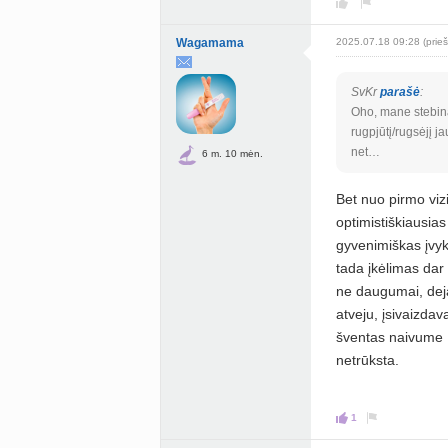
Wagamama
2025.07.18 09:28 (prieš
SvKr
parašė
:
Oho, mane stebina
rugpjūtį/rugsėjį j
net…
6 m. 10 mėn.
Bet nuo pirmo vizi
optimistiškiausias
gyvenimiškas įvyk
tada įkėlimas da
ne daugumai, de
atveju, įsivaizda
šventas naivume 
netrūksta.
1