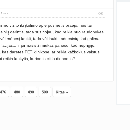
atnauji
 1 m.)
rmo vizito iki įkėlimo apie pusmetis praėjo, nes tai
atnauji
sinių derintis, tada sužinojau, kad reikia nuo raudonukės
Visos
 vėl mėnesį laukti, tada vėl laukti mėnesinių, lad galima
liacijas... ir pirmasis žirniukas panašu, kad neprigijo,
... kas darėtės FET klinikose, ar reikia kažkokius vaistus
ai reikia lankytis, kuriomis ciklo dienomis?
476
480
490
500
Kitas »