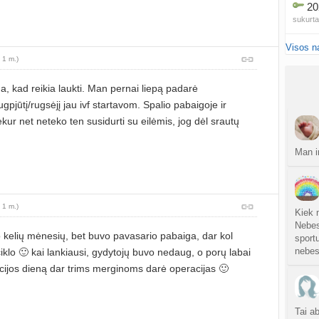
20
sukurt
Visos n
Traum
 1 m.)
sukurt
, kad reikia laukti. Man pernai liepą padarė
Čakr
ugpjūtį/rugsėjį jau ivf startavom. Spalio pabaigoje ir
sukurt
kur net neteko ten susidurti su eilėmis, jog dėl srautų
Kęstu
atnauji
Man i
Ko
sukurt
 1 m.)
Kiek 
Anuž
Nebes
kelių mėnesių, bet buvo pavasario pabaiga, dar kol
atnauji
sportu
nebe
ciklo 🙂 kai lankiausi, gydytojų buvo nedaug, o porų labai
Valdo
ijos dieną dar trims merginoms darė operacijas 🙂
sukurt
Graži
Tai a