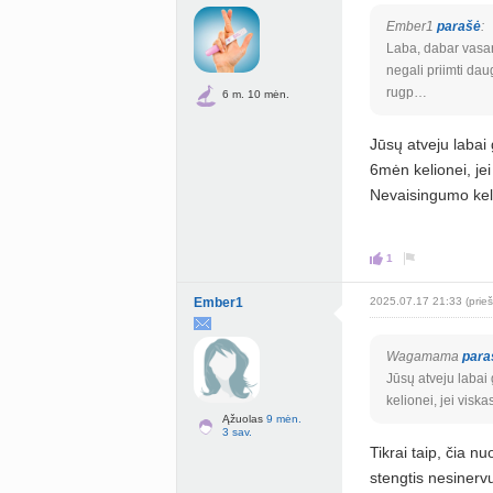
Ember1
parašė
:
Laba, dabar vasara
negali priimti dau
rugp…
6 m. 10 mėn.
Jūsų atveju labai g
6mėn kelionei, jei
Nevaisingumo kel
1
Ember1
2025.07.17 21:33 (prieš
Wagamama
para
Jūsų atveju labai 
kelionei, jei visk
Ąžuolas
9 mėn.
3 sav.
Tikrai taip, čia nu
stengtis nesinerv