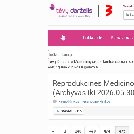
Nėštuk
Tinklalaidė
Planavimas
Tėvų Darželis
»
Mėnesinių ciklas, kontracepcija ir š
Vaisingumo klinikos ir gydytojai
Reprodukcinės Medicinos
(Archyvas iki 2026.05.30
kauno klinikos
,
vaisingumo klinikos
,
Stebėti
195
«
1
240
470
474