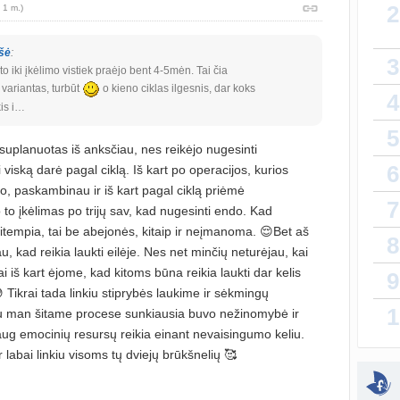
2
 1 m.)
Da
atnauji
šė
:
3
to iki įkėlimo vistiek praėjo bent 4-5mėn. Tai čia
lytin
 variantas, turbūt
o kieno ciklas ilgesnis, dar koks
4
sukurt
is i…
5
T
 suplanuotas iš anksčiau, nes reikėjo nugesinti
atnauji
6
viską darė pagal ciklą. Iš kart po operacijos, kurios
vaiko
o, paskambinau ir iš kart pagal ciklą priėmė
7
sukurt
 to įkėlimas po trijų sav, kad nugesinti endo. Kad
šsitempia, tai be abejonės, kitaip ir neįmanoma. 😌Bet aš
8
Priva
u, kad reikia laukti eilėje. Nes net minčių neturėjau, kai
sukurt
i iš kart ėjome, kad kitoms būna reikia laukti dar kelis
9
 Tikrai tada linkiu stiprybės laukime ir sėkmingų
1
au man šitame procese sunkiausia buvo nežinomybė ir
sukurt
ug emocinių resursų reikia einant nevaisingumo keliu.
Kaip 
 labai linkiu visoms tų dviejų brūkšnelių 🥰
atnauji