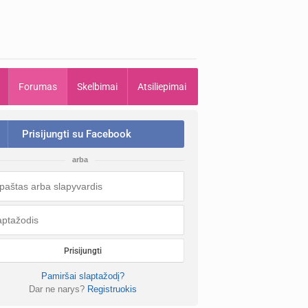
Forumas
Skelbimai
Atsiliepimai
Prisijungti su Facebook
arba
Prisijungti
Pamiršai slaptažodį?
Dar ne narys?
Registruokis