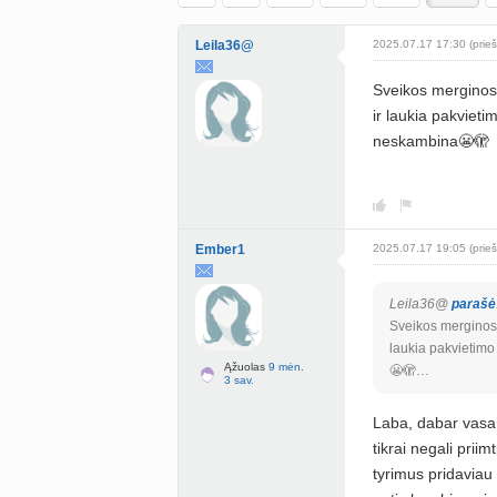
Leila36@
2025.07.17 17:30 (prieš
Sveikos merginos,
ir laukia pakviet
neskambina😬🫣
Ember1
2025.07.17 19:05 (prieš
Leila36@
parašė
Sveikos merginos, 
laukia pakvietim
Ąžuolas
9 mėn.
😬🫣…
3 sav.
Laba, dabar vasar
tikrai negali prii
tyrimus pridaviau 