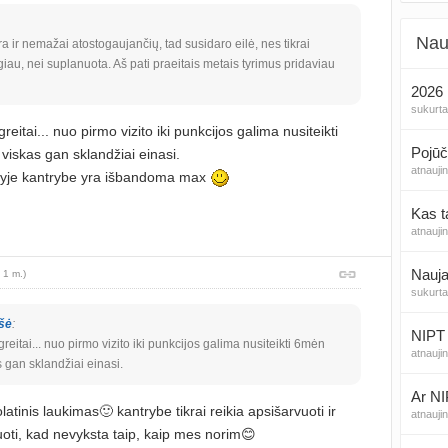
Nau
 ir nemažai atostogaujančių, tad susidaro eilė, nes tikrai
giau, nei suplanuota. Aš pati praeitais metais tyrimus pridaviau
2026 
sukurt
reitai... nuo pirmo vizito iki punkcijos galima nusiteikti
Pojūč
 viskas gan sklandžiai einasi.
atnauji
yje kantrybe yra išbandoma max
Kas t
atnauji
Nauja
 1 m.)
sukurt
šė
:
NIPT 
greitai... nuo pirmo vizito iki punkcijos galima nusiteikti 6mėn
atnauji
as gan sklandžiai einasi.
Ar NI
olatinis laukimas🙂 kantrybe tikrai reikia apsišarvuoti ir
atnauji
uoti, kad nevyksta taip, kaip mes norim😊