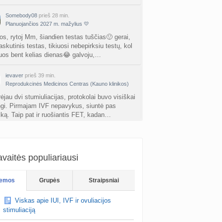
nta
Nerea
prieš 2 d.
Somebody08
prieš 28 min.
ne gelio (progesterono) naudojimas
Planuojančios 2027 m. mažylius 💛
nta
Agne.baronaite
prieš 2 d.
os, rytoj Mm, šiandien testas tuščias🙂 gerai,
skutinis testas, tikiuosi nebepirksiu testų, kol
ėjimas dėl pardavėjo „Mantvis“
uos bent kelias dienas😂 galvoju,…
a
Soliaris73
prieš 2 d.
ievaver
prieš 39 min.
Reprodukcinės Medicinos Centras (Kauno klinikos)
Kaip renkatės vaikų vardus: reikšmė, skambesys ar šeimos tradicija? (4)
a
TD asistentė
prieš 3 d.
ėjau dvi stumiuliacijas, protokolai buvo visiškai
ingi. Pirmajam IVF nepavykus, siuntė pas
iką. Taip pat ir ruošiantis FET, kadan…
kydliaukės hipotirozė ir nėštumas (+3)
nta
Šviesa777
prieš 3 d.
as po hemorojaus operacijos
nta
Rasa Gal
prieš 3 d.
vaitės populiariausi
PV (žmogaus papilomos virusas) (+3)
emos
Grupės
Straipsniai
nta
Svaja1234
prieš 3 d.
Viskas apie IUI, IVF ir ovuliacijos
Koks vienas kasdienis šeimos įprotis labiausiai pasiteisino? (2)
stimuliaciją
a
TD asistentė
prieš 4 d.