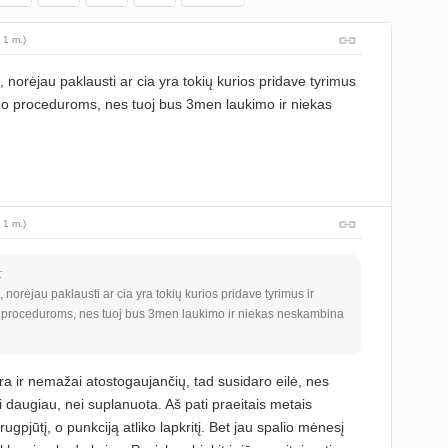
 1 m.)
 norėjau paklausti ar cia yra tokių kurios pridave tyrimus
imo proceduroms, nes tuoj bus 3men laukimo ir niekas
 1 m.)
:
norėjau paklausti ar cia yra tokių kurios pridave tyrimus ir
o proceduroms, nes tuoj bus 3men laukimo ir niekas neskambina
a ir nemažai atostogaujančių, tad susidaro eilė, nes
mti daugiau, nei suplanuota. Aš pati praeitais metais
rugpjūtį, o punkciją atliko lapkritį. Bet jau spalio mėnesį