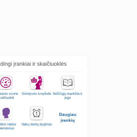
ingi įrankiai ir skaičiuoklės
ukės svorio
Gimdyvės krepšelis
Nėščiųjų mankšta ir
kaičiuoklė
joga
Daugiau
įrankių
ikio raidos
Vaikų dantų dygimas
alendorius