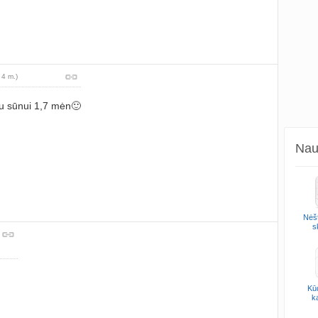
 4 m.)
u sūnui 1,7 mėn🙂
Naud
Nėšt
s
Kūd
k