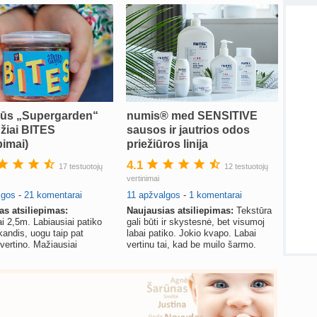
Kaip 
atnauji
atnauji
Visos
lūs „Supergarden“
numis® med SENSITIVE
žiai BITES
sausos ir jautrios odos
pimai)
priežiūros linija
4.1
17 testuotojų
12 testuotojų
vertinimai
lgos
-
21 komentarai
11 apžvalgos
-
1 komentarai
as atsiliepimas:
Naujausias atsiliepimas:
Tekstūra
i 2,5m. Labiausiai patiko
gali būti ir skystesnė, bet visumoj
kandis, uogu taip pat
labai patiko. Jokio kvapo. Labai
įvertino. Mažiausiai
vertinu tai, kad be muilo šarmo.
 daržovių užkandis