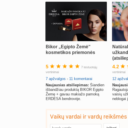
Bikor „Egipto Žemė“
Natūra
kosmetikos priemonės
užkand
(atsilie
5
4.2
7 testuotojų
vertinimai
vertinimai
7 apžvalgos
-
11 komentarai
12 apžva
Naujausias atsiliepimas:
Šiandien
Naujausi
išbandžiau produktą BIKOR Egipto
Ragautoja
Žemę + gavau makiažo pamoką
vaisių už
ERDESA bendrovėje.
neblogai 
sužavėjo
Vaikų vardai ir vardų reikšmės