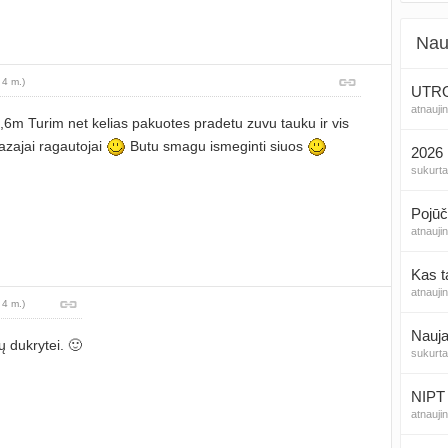
Nau
 4 m.)
UTROG
atnauji
,6m Turim net kelias pakuotes pradetu zuvu tauku ir vis
azajai ragautojai
Butu smagu ismeginti siuos
2026 
sukurt
Pojūč
atnauji
Kas t
atnauji
 4 m.)
Nauja
ų dukrytei. 🙂
sukurt
NIPT 
atnauji