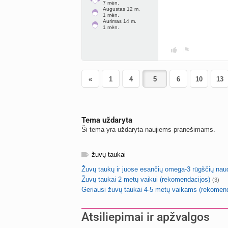
7 mėn.
Augustas 12 m.
1 mėn.
Aurimas 14 m.
1 mėn.
«
1
4
6
10
13
Tema uždaryta
Ši tema yra uždaryta naujiems pranešimams.
žuvų taukai
Žuvų taukų ir juose esančių omega-3 rūgščių nau
Žuvų taukai 2 metų vaikui (rekomendacijos)
(3)
Geriausi žuvų taukai 4-5 metų vaikams (rekomend
Atsiliepimai ir apžvalgos