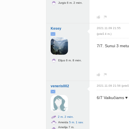
Jurgis 6 m. 2 mėn.
Kesey
2021.11.09 21:55
(prieš 4 m.)
7/7. Sunui 3 met
Elijus 6 m. 8 mėn.
veneris002
2021.11.09 21:56 (prieš
6/7 Vaikučiams ♥️ 
2 m. 2 mėn.
Ameida
5 m. 1 sav.
Amelija 7 m.