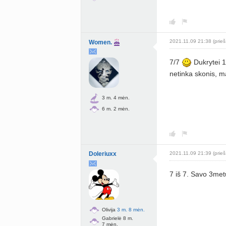
2021.11.09 21:38 (prieš
Women.
7/7
Dukrytei 1
netinka skonis, m
3 m. 4 mėn.
6 m. 2 mėn.
Doleriuxx
2021.11.09 21:39 (prieš
7 iš 7. Savo 3met
Olivija
3 m. 8 mėn.
Gabrielė 8 m.
7 mėn.