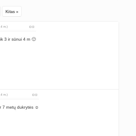
Kitas »
 4 m.)
ik 3 ir sūnui 4 m 🙂
 4 m.)
ir 7 metų dukrytės ☺️