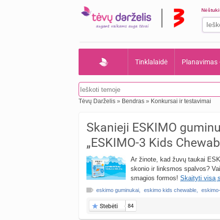
Nėštuk
Tinklalaidė
Planavimas
Tėvų Darželis
»
Bendras
»
Konkursai ir testavimai
Skanieji ESKIMO guminukai
„ESKIMO-3 Kids Chewabl
Ar žinote, kad žuvų taukai ES
skonio ir linksmos spalvos? Vaika
smagios formos!
Skaityti visą 
eskimo guminukai
,
eskimo kids chewable
,
eskimo
Stebėti
84