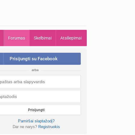
Forumas
Skelbimai
Atsiliepimai
Prisijungti su Facebook
arba
Prisijungti
Pamiršai slaptažodį?
Dar ne narys?
Registruokis