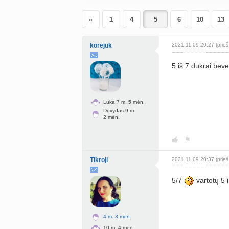
«
1
4
6
10
13
korejuk
2021.11.09 20:27 (prieš
5 iš 7 dukrai beve
Luka 7 m. 5 mėn.
Dovydas 9 m.
2 mėn.
Tikroji
2021.11.09 20:37 (prieš
5/7
vartotų 5 
4 m. 3 mėn.
10 m. 4 mėn.