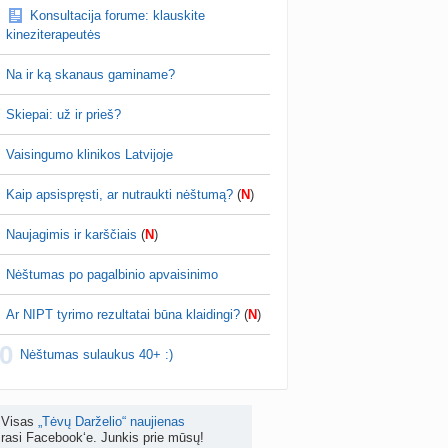
Her997
prieš 1 val.
Konsultacija forume: klauskite
Planuojančios 2027 m. mažylius 💛
Koks vienas kasdienis šeimos įprotis labiausiai pasiteisino? (2)
kineziterapeutės
 ziuret ir normas, skirtingos laboratorijos
a
TD asistentė
prieš 4 d.
Na ir ką skanaus gaminame?
žniausi klausimai apie cezario pjūvį (+2)
nta
Veronika99
prieš 5 d.
Skiepai: už ir prieš?
is brendimas (3)
Vaisingumo klinikos Latvijoje
a
danguolyte
prieš 5 d.
Kaip apsispręsti, ar nutraukti nėštumą?
(
N
)
D testuotojos! (bendra tema)
nta
Karlitele
prieš 5 d.
Naujagimis ir karščiais
(
N
)
 drabuziai (2)
Nėštumas po pagalbinio apvaisinimo
a
danguolyte
prieš 5 d.
Ar NIPT tyrimo rezultatai būna klaidingi?
(
N
)
tumo ribos (11)
0
a
danguolyte
prieš 5 d.
Nėštumas sulaukus 40+ :)
Gelis „Anaftin® Baby“ dygstant dantukams (atsiliepimai) (4)
a
Spindulėlė1
prieš 5 d.
Visas
„Tėvų Darželio“ naujienas
rasi Facebook‘e. Junkis prie mūsų!