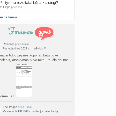
PT tyrimo rezultatai būna klaidingi?
nta
Liiepa
prieš 2 d.
aujos temos
27 Vasario mėnesio mažyliai
a
Vasaris2027
prieš 2 d.
atologai Šiauliuose (2)
a
Ingri2tii
prieš 2 d.
Rainbow.
prieš 6 min.
Planuojančios 2027 m. mažylius 💛
u valymas
a
siksnyteee
prieš 2 d.
riausi 6dpo prg nes 7dpo jau būtų buve
dienis, atsakymas buvo toks.. tai čia gaunasi
tis Šklėrius
nta
gerdinas
prieš 2 d.
vo mėnesio dvyniai
a
AgnieskaAdele
prieš 2 d.
normalus?
…
is Jonas
nta
linikea223
prieš 2 d.
TheDragon
prieš 6 min.
Viskas apie IUI, IVF ir ovuliacijos stimuliaciją
rfo mokyklos