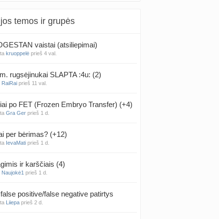
jos temos ir grupės
ESTAN vaistai (atsiliepimai)
nta
kruoppelė
prieš 4 val.
m. rugsėjinukai SLAPTA :4u: (2)
a
RaiRai
prieš 11 val.
iai po FET (Frozen Embryo Transfer) (+4)
nta
Gra Ger
prieš 1 d.
ai per bėrimas? (+12)
nta
IevaMati
prieš 1 d.
gimis ir karščiais (4)
a
Naujokė1
prieš 1 d.
false positive/false negative patirtys
nta
Liiepa
prieš 2 d.