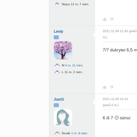
Nojus 12 m. 7 mėn.
Leely
2021.11.09 21:40 (prieš
m.)
7/7 dukrytei 6,5 
M
4 m. 11 mėn.
L 11 m. 2 mėn.
JustS
2021.11.09 21:42
(prieš 4 m.)
6 iš 7 🙂 sūnui
Dovilė
1 m. 9 mėn.