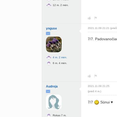
12 m. 2 mėn.
ynguse
2021.11.09 21:21 (prieš
7/7. Padovanočia
4 m. 2 mėn.
6 m. 4 mėn.
Audreja
2021.11.09 21:25
(prieš 4 m.)
7/7
Sūnui ♥️
Rokas 7 m.