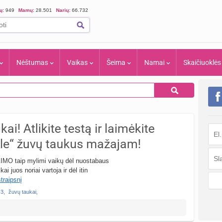
ių:
949
Mamų:
28.501
Narių:
66.732
Nėštumas
Vaikas
Šeima
Namai
Skaičiuoklės
! Atlikite testą ir laimėkite
e“ žuvų taukus mažajam!
KIMO taip mylimi vaikų dėl nuostabaus
i juos noriai vartoja ir dėl itin
straipsnį
-3
,
žuvų taukai
,