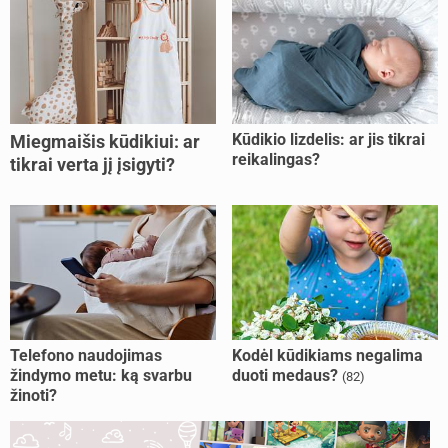
Kūdikio lizdelis: ar jis tikrai
Miegmaišis kūdikiui: ar
reikalingas?
tikrai verta jį įsigyti?
Telefono naudojimas
Kodėl kūdikiams negalima
žindymo metu: ką svarbu
duoti medaus?
(82)
žinoti?