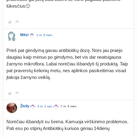
lūkesčius🙂
Mitxi
1 m. 9 mėn.
Prieš pat gimdymą gavau antibiotikų dozę. Nors jau praėjo
daugiau kaip mėnuo po gimdymo, bet vis dar neatsigauna
žarnyno mikroflora. Labai norėčiau išbandyti šį produktą. Taip
pat praverstų kelionių metu, nes aplinkos pasikeitimas visad
įtakoja žarnyno veiklą.
Živily
3 m. 2 sav.
7 m. 6 mėn.
Norėčiau išbandyti su šeima. Kamuoja virškinimo problemos.
Pati esu po stiprių Antibiotikų kuriuos gėriau 14dienų