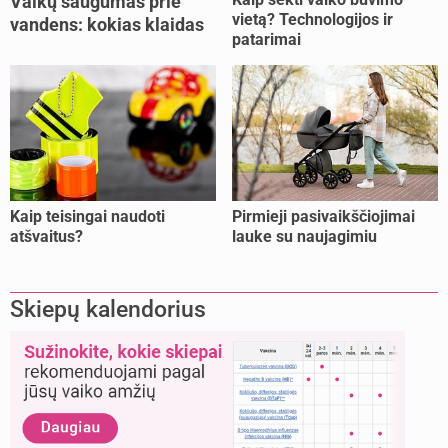
Vaikų saugumas prie
vietą? Technologijos ir
vandens: kokias klaidas
patarimai
dažniausiai daro tėvai?
Kaip teisingai naudoti
Pirmieji pasivaikščiojimai
atšvaitus?
lauke su naujagimiu
Skiepų kalendorius