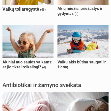
Akių miežis: priežastys ir
Vaikų toliaregystė
(43)
gydymas
(3)
Akiniai nuo saulės vaikams:
Vaikų akis būtina saugoti ir
ar jie tikrai reikalingi?
žiemą
(4)
Antibiotikai ir žarnyno sveikata