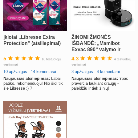
Įklotai „Libresse Extra
ŽINOMI ŽMONĖS
Protection“ (atsiliepimai)
IŠBANDĖ: „Mamibot
Exvac 890“ valymo ir
siurbimo robotas
5
4.3
10 testuotojų
4 testuotojų
vertinimai
vertinimai
10 apžvalgos
-
14 komentarai
3 apžvalgos
-
4 komentarai
Naujausias atsiliepimas:
Labai
Naujausias atsiliepimas:
Ypač
patiko, rekomenduoju! Nio šiol tik
praverčia laukiant draugų -
šie Libresse :) ?
paleidžiu ir tiek žinių!