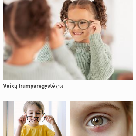
Vaikų trumparegystė
(49)