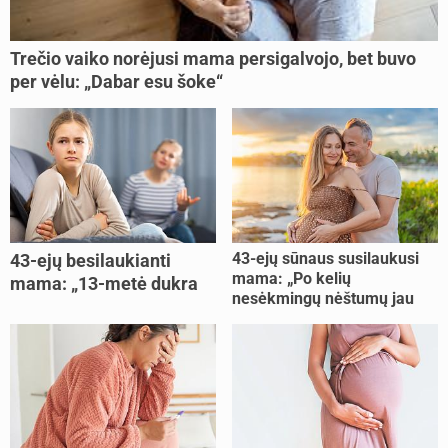
Trečio vaiko norėjusi mama persigalvojo, bet buvo
per vėlu: „Dabar esu šoke“
43-ejų sūnaus susilaukusi
43-ejų besilaukianti
mama: „Po kelių
mama: „13-metė dukra
nesėkmingų nėštumų jau
pasakė, kad ją išdaviau“
buvome praradę viltį“