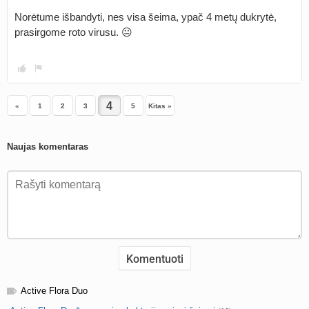
Norėtume išbandyti, nes visa šeima, ypač 4 metų dukrytė,
prasirgome roto virusu. 😐
«
1
2
3
5
Kitas »
Naujas komentaras
Active Flora Duo