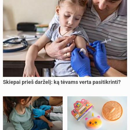
Skiepai prieš darželį: ką tėvams verta pasitikrinti?