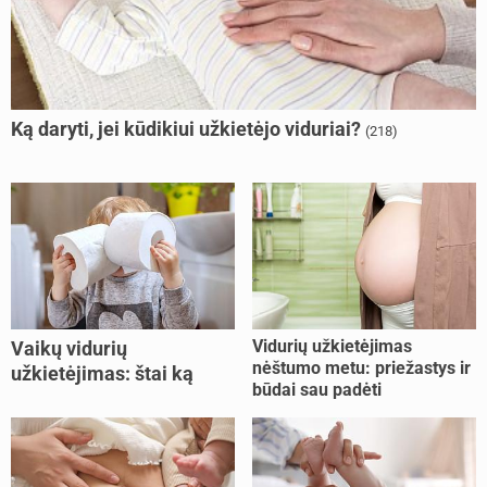
Ką daryti, jei kūdikiui užkietėjo viduriai?
(218)
Vidurių užkietėjimas
Vaikų vidurių
nėštumo metu: priežastys ir
užkietėjimas: štai ką
būdai sau padėti
daryti