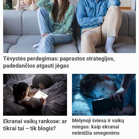
Tėvystės perdegimas: paprastos strategijos,
padedančios atgauti jėgas
Mėlynoji šviesa ir vaikų
Ekranai vaikų rankose: ar
miegas: kaip ekranai
tikrai tai – tik blogis?
neleidžia smegenims