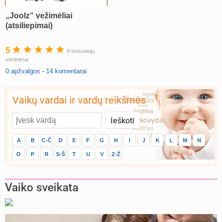
„Joolz“ vežimėliai
(atsiliepimai)
5
8 testuotojų
vertinimai
0 apžvalgos
-
14 komentarai
Vaikų vardai ir vardų reikšmės
A
B
C-Č
D
E
F
G
H
I
J
K
L
M
N
O
P
R
S-Š
T
U
V
Z-Ž
Vaiko sveikata