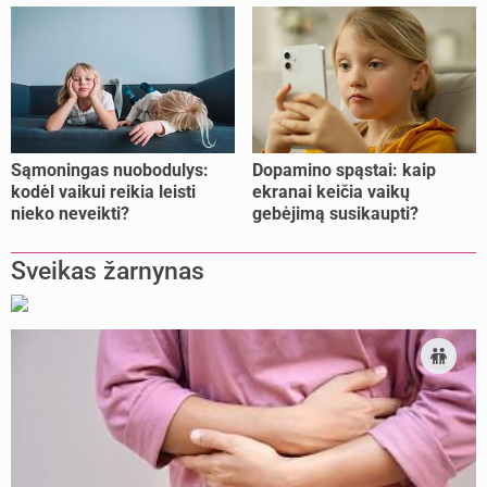
pailsėti?
Sąmoningas nuobodulys:
Dopamino spąstai: kaip
kodėl vaikui reikia leisti
ekranai keičia vaikų
nieko neveikti?
gebėjimą susikaupti?
Sveikas žarnynas