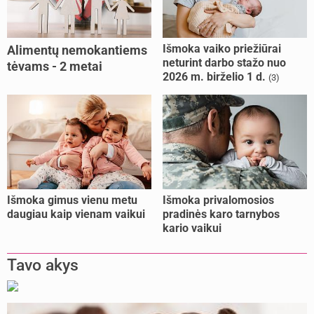
Išmoka vaiko priežiūrai
Alimentų nemokantiems
neturint darbo stažo nuo
tėvams - 2 metai
2026 m. birželio 1 d.
(3)
kalėjimo
Išmoka gimus vienu metu
Išmoka privalomosios
daugiau kaip vienam vaikui
pradinės karo tarnybos
kario vaikui
Tavo akys