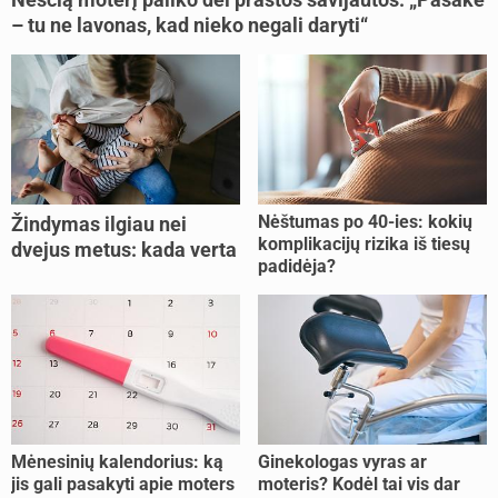
– tu ne lavonas, kad nieko negali daryti“
Nėštumas po 40-ies: kokių
Žindymas ilgiau nei
komplikacijų rizika iš tiesų
dvejus metus: kada verta
padidėja?
tęsti, o kada metas
nujunkyti?
Mėnesinių kalendorius: ką
Ginekologas vyras ar
jis gali pasakyti apie moters
moteris? Kodėl tai vis dar