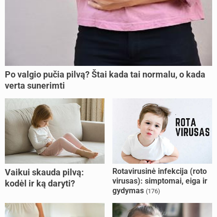
Po valgio pučia pilvą? Štai kada tai normalu, o kada
verta sunerimti
Rotavirusinė infekcija (roto
Vaikui skauda pilvą:
virusas): simptomai, eiga ir
kodėl ir ką daryti?
gydymas
(176)