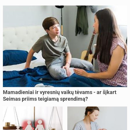
Mamadieniai ir vyresnių vaikų tėvams - ar šįkart
Seimas priims teigiamą sprendimą?