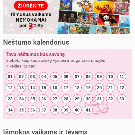
Nėštumo kalendorius
Tavo nėštumas kas savaitę
Stebėk, kaip kas savaitę vystosi ir auga tavo mažylis
ir keitiesi tu pati!
01
02
03
04
05
06
07
08
09
10
11
12
13
14
15
16
17
18
19
20
21
22
23
24
25
26
27
28
29
30
31
32
33
34
35
36
37
38
39
40
41
Išmokos vaikams ir tėvams