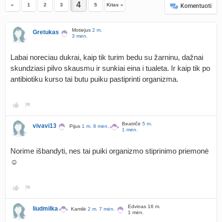
«
1
2
3
5
Kitas »
Komentuoti
Motiejus
2 m.
Gretukas
3 mėn.
Labai noreciau dukrai, kaip tik turim bedu su žarninu, dažnai
skundziasi pilvo skausmu ir sunkiai eina i tualeta. Ir kaip tik po
antibiotiku kurso tai butu puiku pastiprinti organizma.
Beatričė
5 m.
vivavi13
Pijus
1 m. 8 mėn.
1 mėn.
Norime išbandyti, nes tai puiki organizmo stiprinimo priemonė
☺️
Edvinas 16 m.
liudmilka
Kamilė
2 m. 7 mėn.
1 mėn.