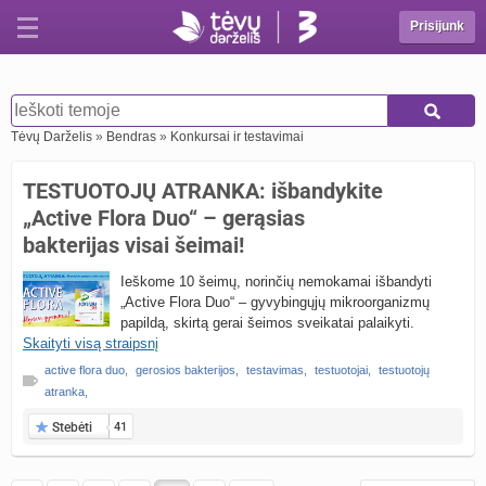
Prisijunk
Tėvų Darželis
»
Bendras
»
Konkursai ir testavimai
TESTUOTOJŲ ATRANKA: išbandykite
„Active Flora Duo“ – gerąsias
bakterijas visai šeimai!
Ieškome 10 šeimų, norinčių nemokamai išbandyti
„Active Flora Duo“ – gyvybingųjų mikroorganizmų
papildą, skirtą gerai šeimos sveikatai palaikyti.
Skaityti visą straipsnį
active flora duo
,
gerosios bakterijos
,
testavimas
,
testuotojai
,
testuotojų
atranka
,
Stebėti
41