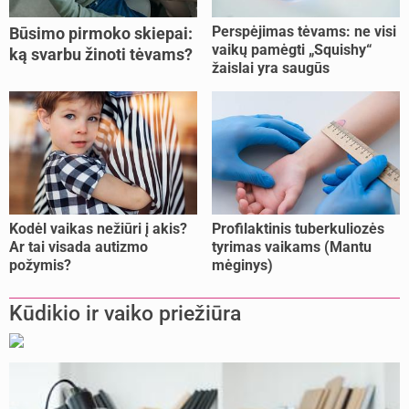
Perspėjimas tėvams: ne visi
Būsimo pirmoko skiepai:
vaikų pamėgti „Squishy“
ką svarbu žinoti tėvams?
žaislai yra saugūs
Kodėl vaikas nežiūri į akis?
Profilaktinis tuberkuliozės
Ar tai visada autizmo
tyrimas vaikams (Mantu
požymis?
mėginys)
Kūdikio ir vaiko priežiūra