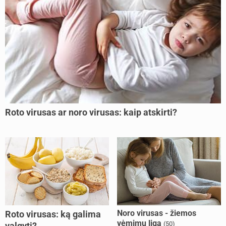
Roto virusas ar noro virusas: kaip atskirti?
Noro virusas - žiemos
Roto virusas: ką galima
vėmimų liga
(50)
valgyti?