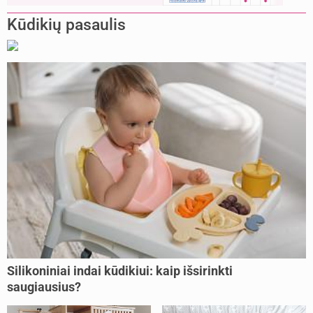
Kūdikių pasaulis
Silikoniniai indai kūdikiui: kaip išsirinkti
saugiausius?