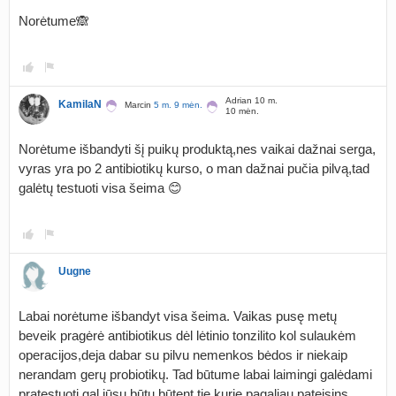
Norėtume🙈
Adrian 10 m.
KamilaN
Marcin
5 m. 9 mėn.
10 mėn.
Norėtume išbandyti šį puikų produktą,nes vaikai dažnai serga,
vyras yra po 2 antibiotikų kurso, o man dažnai pučia pilvą,tad
galėtų testuoti visa šeima 😊
Uugne
Labai norėtume išbandyt visa šeima. Vaikas pusę metų
beveik pragėrė antibiotikus dėl lėtinio tonzilito kol sulaukėm
operacijos,deja dabar su pilvu nemenkos bėdos ir niekaip
nerandam gerų probiotikų. Tad būtume labai laimingi galėdami
pratestuoti gal jūsų būtu būtent tie kurie pagaliau pateisins