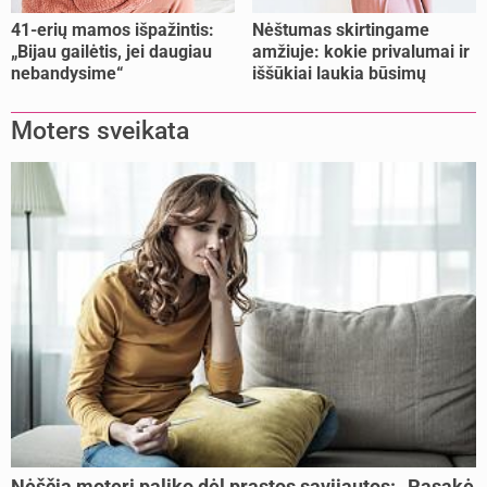
41-erių mamos išpažintis:
Nėštumas skirtingame
„Bijau gailėtis, jei daugiau
amžiuje: kokie privalumai ir
nebandysime“
iššūkiai laukia būsimų
mamų?
Moters sveikata
Nėščią moterį paliko dėl prastos savijautos: „Pasakė