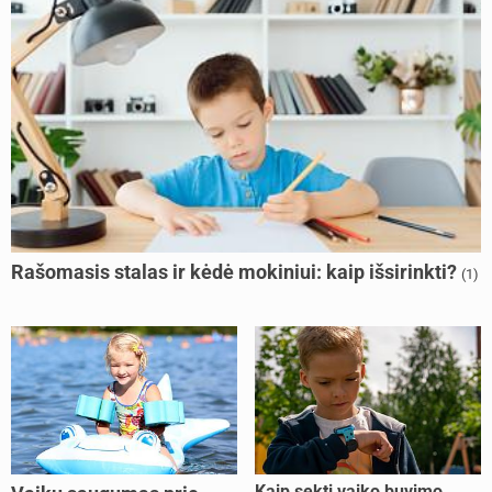
Rašomasis stalas ir kėdė mokiniui: kaip išsirinkti?
(1)
Kaip sekti vaiko buvimo