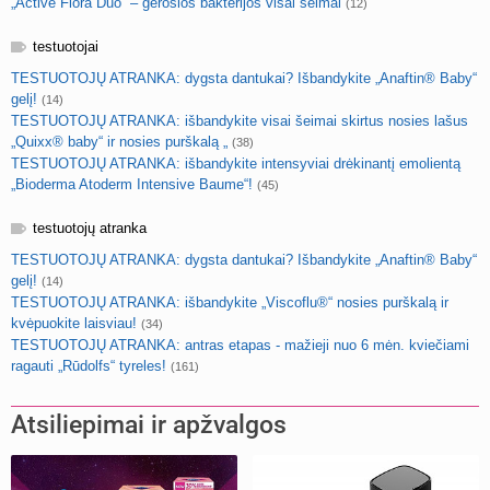
„Active Flora Duo“ – gerosios bakterijos visai šeimai
(12)
testuotojai
TESTUOTOJŲ ATRANKA: dygsta dantukai? Išbandykite „Anaftin® Baby“
gelį!
(14)
TESTUOTOJŲ ATRANKA: išbandykite visai šeimai skirtus nosies lašus
„Quixx® baby“ ir nosies purškalą „
(38)
TESTUOTOJŲ ATRANKA: išbandykite intensyviai drėkinantį emolientą
„Bioderma Atoderm Intensive Baume“!
(45)
testuotojų atranka
TESTUOTOJŲ ATRANKA: dygsta dantukai? Išbandykite „Anaftin® Baby“
gelį!
(14)
TESTUOTOJŲ ATRANKA: išbandykite „Viscoflu®“ nosies purškalą ir
kvėpuokite laisviau!
(34)
TESTUOTOJŲ ATRANKA: antras etapas - mažieji nuo 6 mėn. kviečiami
ragauti „Rūdolfs“ tyreles!
(161)
Atsiliepimai ir apžvalgos