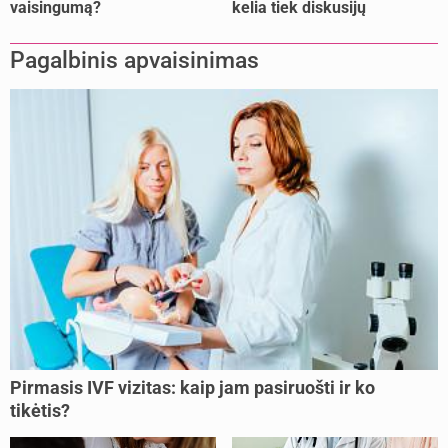
vaisingumą?
kelia tiek diskusijų
Pagalbinis apvaisinimas
Pirmasis IVF vizitas: kaip jam pasiruošti ir ko
tikėtis?