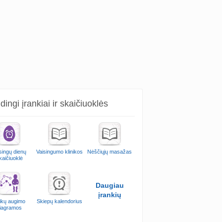
ingi įrankiai ir skaičiuoklės
singų dienų
Vaisingumo klinikos
Nėščiųjų masažas
kaičiuoklė
Daugiau
įrankių
ikų augimo
Skiepų kalendorius
iagramos