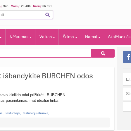
ių:
946
Mamų:
28.486
Narių:
66.691
Nėštumas
Vaikas
Šeima
Namai
Skaičiuoklės
išbandykite BUBCHEN odos
 savo kūdikio odai prižiūrėti, BUBCHEN
us pasirinkimas, mat idealiai tinka
as
,
testuotojai
,
testuotojų atranka
,