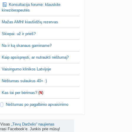
Konsultacija forume: klauskite
ėjimas dėl pardavėjo „Mantvis“
kineziterapeutės
a
Soliaris73
prieš 4 d.
Mažas AMH/ kiaušidžių rezervas
Kaip renkatės vaikų vardus: reikšmė, skambesys ar šeimos tradicija? (4)
a
TD asistentė
prieš 5 d.
Skiepai: už ir prieš?
kydliaukės hipotirozė ir nėštumas (+3)
Na ir ką skanaus gaminame?
nta
Šviesa777
prieš 5 d.
Kaip apsispręsti, ar nutraukti nėštumą?
as po hemorojaus operacijos
nta
Rasa Gal
prieš 5 d.
Vaisingumo klinikos Latvijoje
PV (žmogaus papilomos virusas) (+3)
Nėštumas sulaukus 40+ :)
nta
Svaja1234
prieš 5 d.
Kas tai per bėrimas?
(
N
)
Koks vienas kasdienis šeimos įprotis labiausiai pasiteisino? (2)
0
a
TD asistentė
prieš 6 d.
Nėštumas po pagalbinio apvaisinimo
žniausi klausimai apie cezario pjūvį (+2)
nta
Veronika99
prieš 6 d.
Visas
„Tėvų Darželio“ naujienas
rasi Facebook‘e. Junkis prie mūsų!