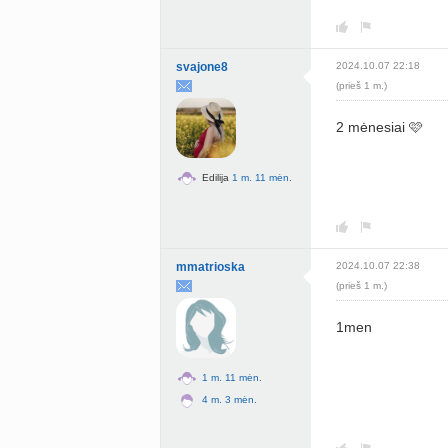
svajone8
2024.10.07 22:18
(prieš 1 m.)
2 mėnesiai 🩷
Edilija
1 m. 11 mėn.
mmatrioska
2024.10.07 22:38
(prieš 1 m.)
1men
1 m. 11 mėn.
4 m. 3 mėn.