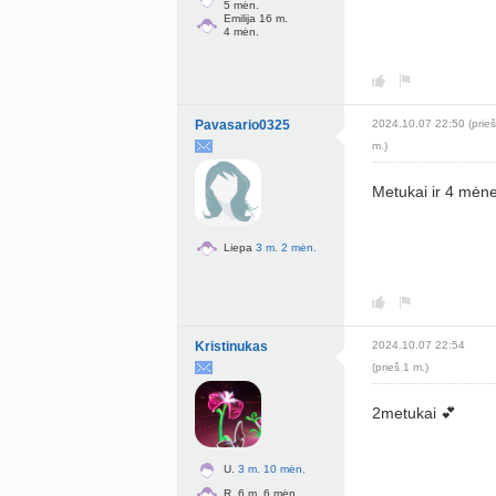
5 mėn.
Emilija 16 m.
4 mėn.
Pavasario0325
2024.10.07 22:50 (prieš
m.)
Metukai ir 4 mėne
Liepa
3 m. 2 mėn.
Kristinukas
2024.10.07 22:54
(prieš 1 m.)
2metukai 💕
U.
3 m. 10 mėn.
R. 6 m. 6 mėn.