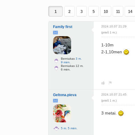
2
3
5
10
11
14
Family first
2024.10.07 21:29
(prieš 1 m.)
1-10m
2-1,10men
Berniukas
3 m.
9 mėn.
Berniukas 12 m.
6 mėn.
Geltona.pieva
2024.10.07 21:45
(prieš 1 m.)
3 metai.
5 m. 5 mėn.