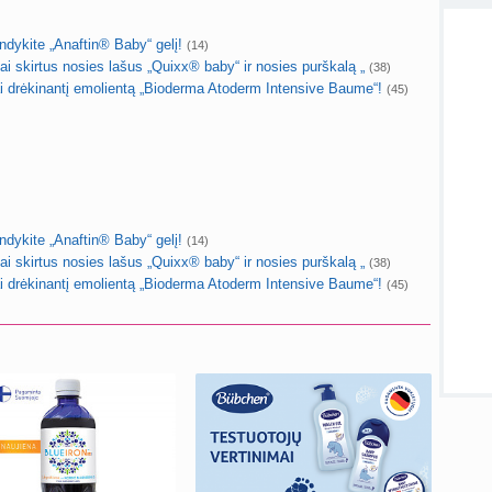
lytin
sukurt
kite „Anaftin® Baby“ gelį!
(14)
kirtus nosies lašus „Quixx® baby“ ir nosies purškalą „
(38)
T
rėkinantį emolientą „Bioderma Atoderm Intensive Baume“!
(45)
atnauji
Visos
kite „Anaftin® Baby“ gelį!
(14)
kirtus nosies lašus „Quixx® baby“ ir nosies purškalą „
(38)
rėkinantį emolientą „Bioderma Atoderm Intensive Baume“!
(45)