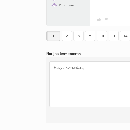
11 m. 8 mėn.
2
3
5
10
11
14
Naujas komentaras