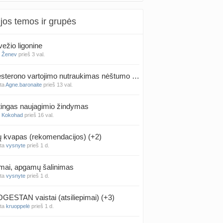
jos temos ir grupės
ežio ligonine
a
Ženev
prieš 3 val.
Progesterono vartojimo nutraukimas nėštumo metu
nta
Agne.baronaite
prieš 13 val.
ingas naujagimio žindymas
a
Kokohad
prieš 16 val.
kvapas (rekomendacijos) (+2)
nta
vysnyte
prieš 1 d.
mai, apgamų šalinimas
nta
vysnyte
prieš 1 d.
ESTAN vaistai (atsiliepimai) (+3)
nta
kruoppelė
prieš 1 d.