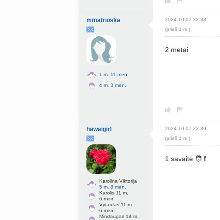
mmatrioska
2024.10.07 22:38
(prieš 1 m.)
2 metai
1 m. 11 mėn.
4 m. 3 mėn.
hawaigirl
2024.10.07 22:39
(prieš 1 m.)
1 savaitė 🧑‍🍼
Karolina Viktorija
5 m. 8 mėn.
Karolis 11 m.
6 mėn.
Vytautas 11 m.
6 mėn.
Mindaugas 14 m.