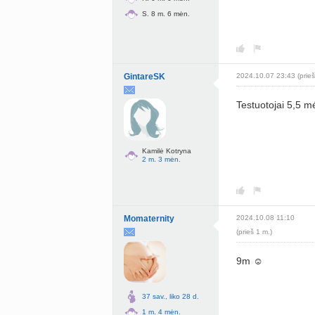
S. 8 m. 6 mėn.
GintareSK
2024.10.07 23:43 (prieš
Testuotojai 5,5 
Kamilė Kotryna
2 m. 3 mėn.
Momaternity
2024.10.08 11:10
(prieš 1 m.)
9m ☺️
37 sav., liko 28 d.
1 m. 4 mėn.