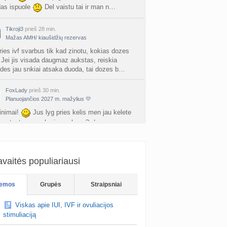
a
Ingri2tii
prieš 3 d.
das ispuole
Del vaistu tai ir man n…
u valymas
Tikroji3
prieš 28 min.
a
siksnyteee
prieš 3 d.
Mažas AMH/ kiaušidžių rezervas
ries ivf svarbus tik kad zinotu, kokias dozes
tis Šklėrius
. Jei jis visada daugmaz aukstas, reiskia
nta
gerdinas
prieš 3 d.
ides jau snkiai atsaka duoda, tai dozes b…
vo mėnesio dvyniai
FoxLady
prieš 30 min.
a
AgnieskaAdele
prieš 3 d.
Planuojančios 2027 m. mažylius 💛
inimai!
Jus lyg pries kelis men jau kelete
is Jonas
ama testa.. nesekmingas buvo? :/
nta
linikea223
prieš 4 d.
Auriya
prieš 31 min.
rfo mokyklos
Intrauterininė inseminacija (angl. intrauterine insemination, IUI)
a
babarikė
prieš 4 d.
vaitės populiariausi
s 30d. 22h, rugpjūčio 1 IUI 🫣 O kaip jūs
tės? 🫶🏼
ausi, rečiausi berniukų vardai :)
emos
Grupės
Straipsniai
nta
Nerea
prieš 4 d.
Viskas apie IUI, IVF ir ovuliacijos
ne gelio (progesterono) naudojimas
stimuliaciją
nta
Agne.baronaite
prieš 4 d.