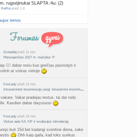
m. rugsėjinukai SLAPTA :4u: (2)
a
RaiRai
prieš 1 d.
aujos temos
iai po FET (Frozen Embryo Transfer) (+4)
nta
Gra Ger
prieš 2 d.
ai per bėrimas? (+12)
nta
IevaMati
prieš 2 d.
GretaAbj
prieš 11 min.
Planuojančios 2027 m. mažylius 💛
gimis ir karščiais (4)
a
Naujokė1
prieš 3 d.
aip 🙂‍↕️ dabar noriu kuo greičiau pasirodyti ir
kslinti ar viskas vietoje
false positive/false negative patirtys
nta
Liiepa
prieš 3 d.
FoxLady
prieš 22 min.
Intrauterininė inseminacija (angl. intrauterine insemination, IUI)
PT tyrimo rezultatai būna klaidingi?
 vakare. Vakar pradejau testus, tai dar rodo
nta
Liiepa
prieš 3 d.
elle. Kasdien dabar darysiuosi
27 Vasario mėnesio mažyliai
FoxLady
prieš 25 min.
a
Vasaris2027
prieš 3 d.
Viskas apie IUI, IVF ir ovuliacijos stimuliaciją
urejo buti 15d bet kadangi sventine diena, sake
atologai Šiauliuose (2)
arytis
Ohh kaip gaila, kad toks sunkus