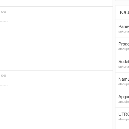
Nau
Panev
sukurt
atnauji
Sudėt
sukurt
Namų 
atnauji
Apga
atnauji
UTROG
atnauji