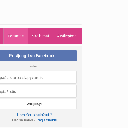
Forumas
Skelbimai
Atsiliepimai
Prisijungti su Facebook
arba
Prisijungti
Pamiršai slaptažodį?
Dar ne narys?
Registruokis