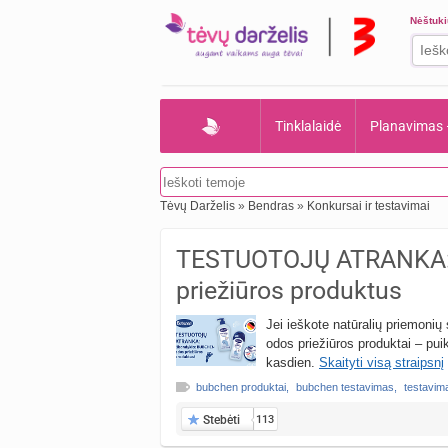
Nėštuk
Tinklalaidė
Planavimas
Tėvų Darželis
»
Bendras
»
Konkursai ir testavimai
TESTUOTOJŲ ATRANKA: 
priežiūros produktus
Jei ieškote natūralių priemonių
odos priežiūros produktai – puik
kasdien.
Skaityti visą straipsnį
bubchen produktai
,
bubchen testavimas
,
testavim
Stebėti
113