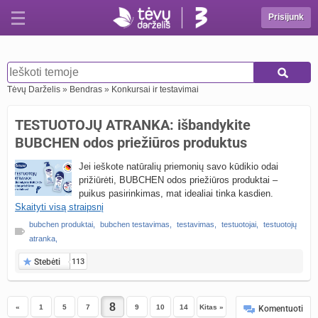
Prisijunk
Tėvų Darželis
»
Bendras
»
Konkursai ir testavimai
TESTUOTOJŲ ATRANKA: išbandykite
BUBCHEN odos priežiūros produktus
Jei ieškote natūralių priemonių savo kūdikio odai
prižiūrėti, BUBCHEN odos priežiūros produktai –
puikus pasirinkimas, mat idealiai tinka kasdien.
Skaityti visą straipsnį
bubchen produktai
,
bubchen testavimas
,
testavimas
,
testuotojai
,
testuotojų
atranka
,
Stebėti
113
«
1
5
7
9
10
14
Kitas »
Komentuoti