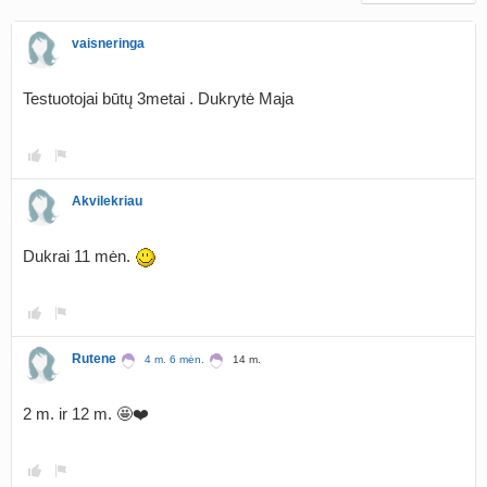
vaisneringa
Testuotojai būtų 3metai . Dukrytė Maja
Akvilekriau
Dukrai 11 mėn.
Rutene
4 m. 6 mėn.
14 m.
2 m. ir 12 m. 🤩❤️