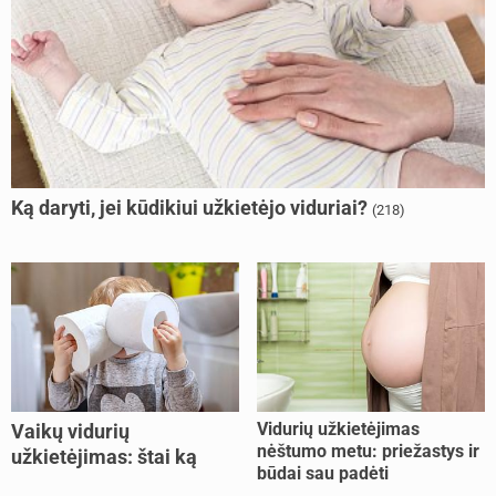
Ką daryti, jei kūdikiui užkietėjo viduriai?
(218)
Vidurių užkietėjimas
Vaikų vidurių
nėštumo metu: priežastys ir
užkietėjimas: štai ką
būdai sau padėti
daryti