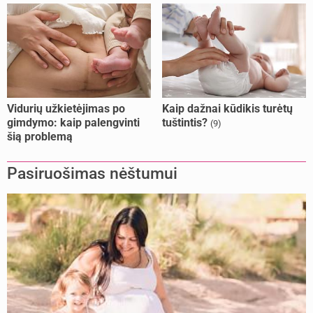
Vidurių užkietėjimas po
Kaip dažnai kūdikis turėtų
gimdymo: kaip palengvinti
tuštintis?
(9)
šią problemą
Pasiruošimas nėštumui