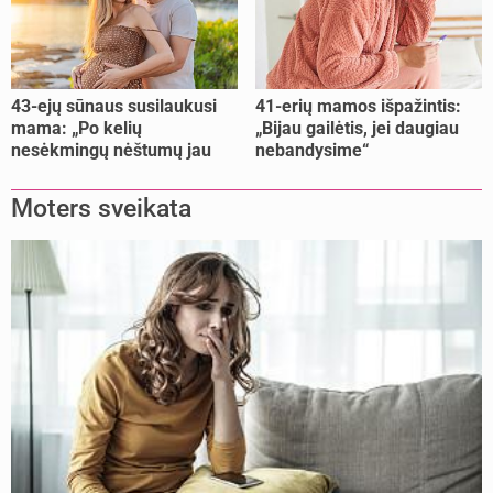
43-ejų sūnaus susilaukusi
41-erių mamos išpažintis:
mama: „Po kelių
„Bijau gailėtis, jei daugiau
nesėkmingų nėštumų jau
nebandysime“
buvome praradę viltį“
Moters sveikata