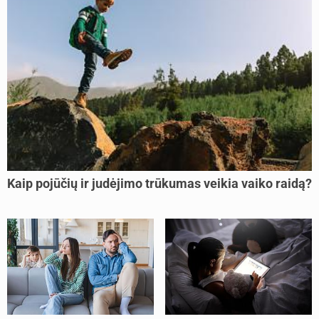
Kaip pojūčių ir judėjimo trūkumas veikia vaiko raidą?