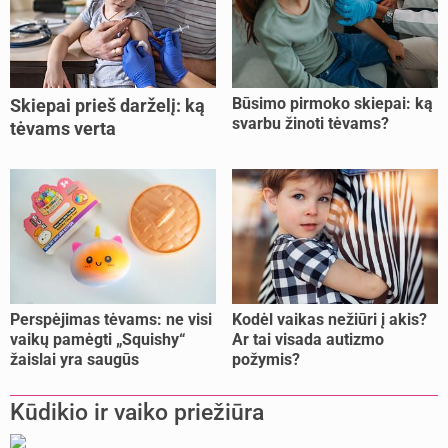
Būsimo pirmoko skiepai: ką
Skiepai prieš darželį: ką
svarbu žinoti tėvams?
tėvams verta
pasitikrinti?
Perspėjimas tėvams: ne visi
Kodėl vaikas nežiūri į akis?
vaikų pamėgti „Squishy“
Ar tai visada autizmo
žaislai yra saugūs
požymis?
Kūdikio ir vaiko priežiūra