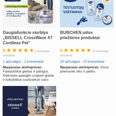
Daugiafunkcis siurblys
BUBCHEN odos
„BISSELL CrossWave X7
priežiūros produktai
Cordless Pet“
5
5
1 testuotojų
10 testuotojų
vertinimai
vertinimai
1 apžvalgos
-
1 komentarai
10 apžvalgos
-
13 komentarai
Naujausias atsiliepimas:
Naujausias atsiliepimas:
Visos
Fantastiškai greitas ir patogus.
priemonės tiko ir patiko.
Kiekvieno paauglio svajonė greitai
ir kokybiškai susitvarkyti savo
kambarį, kad mama atstotų.