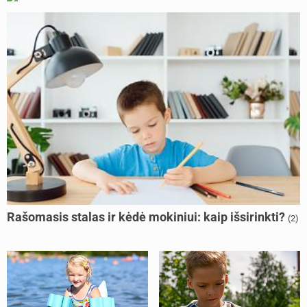
Rašomasis stalas ir kėdė mokiniui: kaip išsirinkti?
(2)