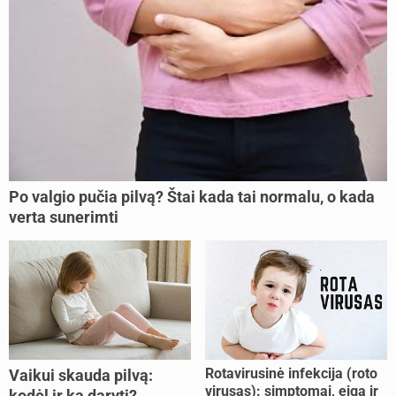
Po valgio pučia pilvą? Štai kada tai normalu, o kada
verta sunerimti
Rotavirusinė infekcija (roto
Vaikui skauda pilvą:
virusas): simptomai, eiga ir
kodėl ir ką daryti?