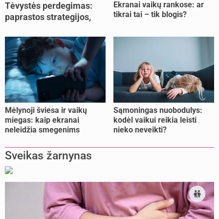
Ekranai vaikų rankose: ar
Tėvystės perdegimas:
tikrai tai – tik blogis?
paprastos strategijos,
padedančios atgauti
jėgas
Mėlynoji šviesa ir vaikų
Sąmoningas nuobodulys:
miegas: kaip ekranai
kodėl vaikui reikia leisti
neleidžia smegenims
nieko neveikti?
pailsėti?
Sveikas žarnynas