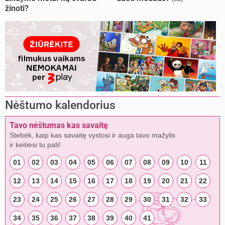
žinoti?
Nėštumo kalendorius
Tavo nėštumas kas savaitę
Stebėk, kaip kas savaitę vystosi ir auga tavo mažylis
ir keitiesi tu pati!
01
02
03
04
05
06
07
08
09
10
11
12
13
14
15
16
17
18
19
20
21
22
23
24
25
26
27
28
29
30
31
32
33
34
35
36
37
38
39
40
41