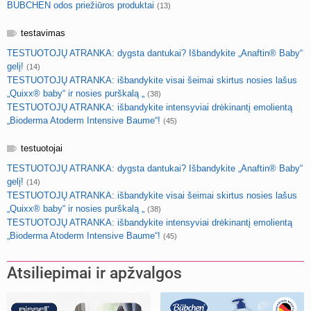
BUBCHEN odos priežiūros produktai
(13)
testavimas
TESTUOTOJŲ ATRANKA: dygsta dantukai? Išbandykite „Anaftin® Baby“
gelį!
(14)
TESTUOTOJŲ ATRANKA: išbandykite visai šeimai skirtus nosies lašus
„Quixx® baby“ ir nosies purškalą „
(38)
TESTUOTOJŲ ATRANKA: išbandykite intensyviai drėkinantį emolientą
„Bioderma Atoderm Intensive Baume“!
(45)
testuotojai
TESTUOTOJŲ ATRANKA: dygsta dantukai? Išbandykite „Anaftin® Baby“
gelį!
(14)
TESTUOTOJŲ ATRANKA: išbandykite visai šeimai skirtus nosies lašus
„Quixx® baby“ ir nosies purškalą „
(38)
TESTUOTOJŲ ATRANKA: išbandykite intensyviai drėkinantį emolientą
„Bioderma Atoderm Intensive Baume“!
(45)
Atsiliepimai ir apžvalgos