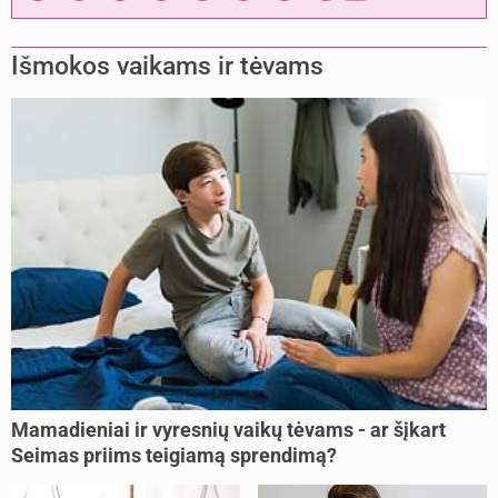
Išmokos vaikams ir tėvams
Mamadieniai ir vyresnių vaikų tėvams - ar šįkart
Seimas priims teigiamą sprendimą?