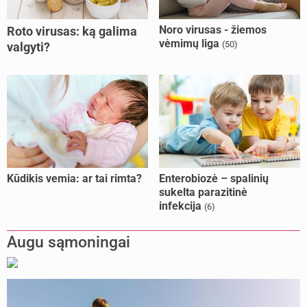
Noro virusas - žiemos
Roto virusas: ką galima
vėmimų liga
(50)
valgyti?
Kūdikis vemia: ar tai rimta?
Enterobiozė – spalinių
sukelta parazitinė
infekcija
(6)
Augu sąmoningai