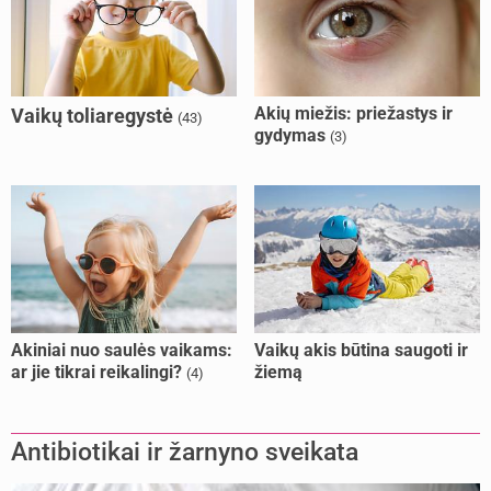
Akių miežis: priežastys ir
Vaikų toliaregystė
(43)
gydymas
(3)
Akiniai nuo saulės vaikams:
Vaikų akis būtina saugoti ir
ar jie tikrai reikalingi?
žiemą
(4)
Antibiotikai ir žarnyno sveikata