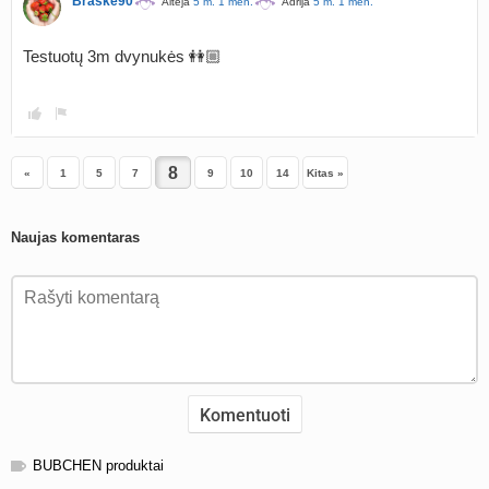
Braškė90
Altėja
5 m. 1 mėn.
Adrija
5 m. 1 mėn.
Testuotų 3m dvynukės 👭🏼
«
1
5
7
9
10
14
Kitas »
Naujas komentaras
BUBCHEN produktai