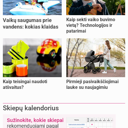
Kaip sekti vaiko buvimo
Vaikų saugumas prie
vietą? Technologijos ir
vandens: kokias klaidas
patarimai
dažniausiai daro tėvai?
Kaip teisingai naudoti
Pirmieji pasivaikščiojimai
atšvaitus?
lauke su naujagimiu
Skiepų kalendorius