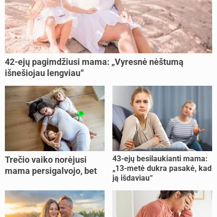
42-ejų pagimdžiusi mama: „Vyresnė nėštumą
išnešiojau lengviau“
43-ejų besilaukianti mama:
Trečio vaiko norėjusi
„13-metė dukra pasakė, kad
mama persigalvojo, bet
ją išdaviau“
buvo per vėlu: „Dabar esu
šoke“