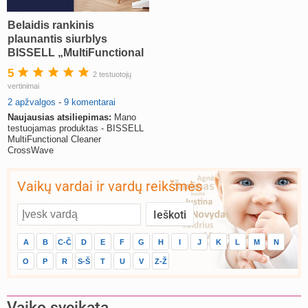
Belaidis rankinis
plaunantis siurblys
BISSELL „MultiFunctional
Cleaner CrossWave“
5
2 testuotojų
(atsiliepimai)
vertinimai
2 apžvalgos
-
9 komentarai
Naujausias atsiliepimas:
Mano
testuojamas produktas - BISSELL
MultiFunctional Cleaner
CrossWave
Vaikų vardai ir vardų reikšmės
A
B
C-Č
D
E
F
G
H
I
J
K
L
M
N
O
P
R
S-Š
T
U
V
Z-Ž
Vaiko sveikata