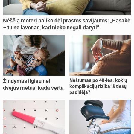
Nėščią moterį paliko dėl prastos savijautos: „Pasakė
– tu ne lavonas, kad nieko negali daryti“
Nėštumas po 40-ies: kokių
Žindymas ilgiau nei
komplikacijų rizika iš tiesų
dvejus metus: kada verta
padidėja?
tęsti, o kada metas
nujunkyti?