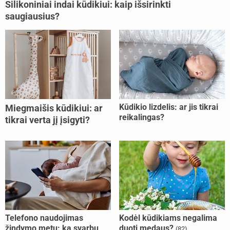
Silikoniniai indai kūdikiui: kaip išsirinkti
saugiausius?
Kūdikio lizdelis: ar jis tikrai
Miegmaišis kūdikiui: ar
reikalingas?
tikrai verta jį įsigyti?
Telefono naudojimas
Kodėl kūdikiams negalima
žindymo metu: ką svarbu
duoti medaus?
(82)