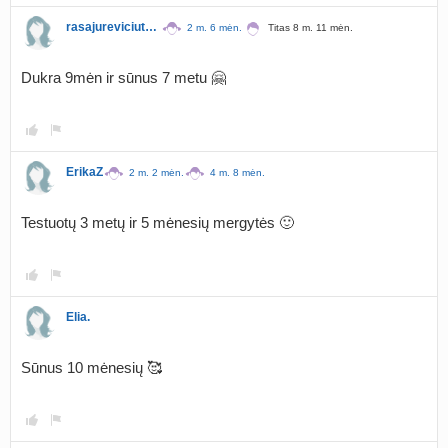
rasajureviciute1124
2 m. 6 mėn.
Titas 8 m. 11 mėn.
Dukra 9mėn ir sūnus 7 metu 🤗
ErikaZ
2 m. 2 mėn.
4 m. 8 mėn.
Testuotų 3 metų ir 5 mėnesių mergytės 🙂
Elia.
Sūnus 10 mėnesių 🥰