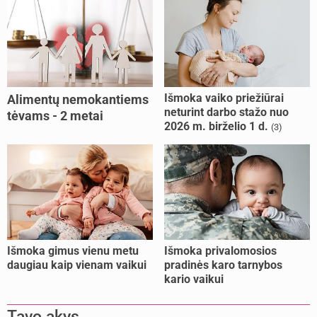
Išmoka vaiko priežiūrai
Alimentų nemokantiems
neturint darbo stažo nuo
tėvams - 2 metai
2026 m. birželio 1 d.
(3)
kalėjimo
Išmoka gimus vienu metu
Išmoka privalomosios
daugiau kaip vienam vaikui
pradinės karo tarnybos
kario vaikui
Tavo akys