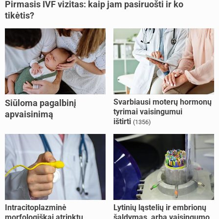
Pirmasis IVF vizitas: kaip jam pasiruošti ir ko
tikėtis?
Svarbiausi moterų hormonų
Siūloma pagalbinį
tyrimai vaisingumui
apvaisinimą
ištirti
(1356)
kompensuoti ir
nesusituokusiems, ir
vienišoms moterims
(10)
Intracitoplazminė
Lytinių ląstelių ir embrionų
morfologiškai atrinktų
šaldymas, arba vaisingumo