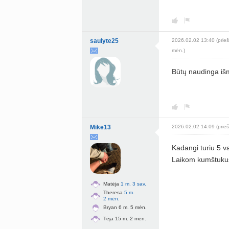
saulyte25
2026.02.02 13:40 (prieš
mėn.)
Būtų naudinga išm
Mike13
2026.02.02 14:09 (prieš
Kadangi turiu 5 v
Laikom kumštukus
Matėja
1 m. 3 sav.
Theresa
5 m.
2 mėn.
Bryan 6 m. 5 mėn.
Tėja 15 m. 2 mėn.