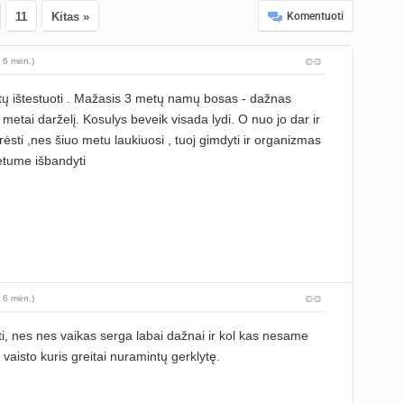
11
Kitas »
Komentuoti
 6 mėn.)
ų ištestuoti . Mažasis 3 metų namų bosas - dažnas
 metai darželį. Kosulys beveik visada lydi. O nuo jo dar ir
ėsti ,nes šiuo metu laukiuosi , tuoj gimdyti ir organizmas
orėtume išbandyti
 6 mėn.)
i, nes nes vaikas serga labai dažnai ir kol kas nesame
o vaisto kuris greitai nuramintų gerklytę.