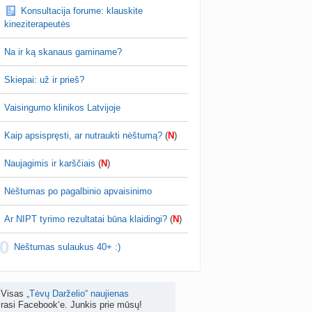
Konsultacija forume: klauskite
is brendimas (3)
kineziterapeutės
a
danguolyte
prieš 4 d.
Na ir ką skanaus gaminame?
D testuotojos! (bendra tema)
nta
Karlitele
prieš 4 d.
Skiepai: už ir prieš?
 drabuziai (2)
Vaisingumo klinikos Latvijoje
a
danguolyte
prieš 4 d.
Kaip apsispręsti, ar nutraukti nėštumą?
(
N
)
tumo ribos (11)
a
danguolyte
prieš 4 d.
Naujagimis ir karščiais
(
N
)
Gelis „Anaftin® Baby“ dygstant dantukams (atsiliepimai) (4)
Nėštumas po pagalbinio apvaisinimo
a
Spindulėlė1
prieš 4 d.
Ar NIPT tyrimo rezultatai būna klaidingi?
(
N
)
apsispręsti, ar nutraukti nėštumą? (+22)
0
nta
Liudeselis
prieš 5 d.
Nėštumas sulaukus 40+ :)
Dyson Airwrap plaukų formavimo prietaisas (atsiliepimai)
nta
RutaReads
prieš 5 d.
Visas
„Tėvų Darželio“ naujienas
rasi Facebook‘e. Junkis prie mūsų!