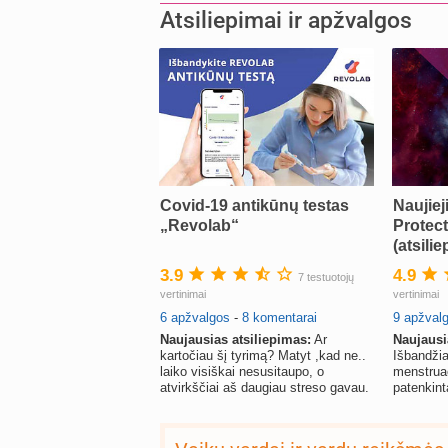
Atsiliepimai ir apžvalgos
Covid-19 antikūnų testas
Naujiej
„Revolab“
Protect
(atsilie
3.9
4.9
7 testuotojų
vertinimai
vertinimai
6 apžvalgos
-
8 komentarai
9 apžval
Naujausias atsiliepimas:
Ar
Naujausi
kartočiau šį tyrimą? Matyt ,kad ne..
Išbandžia
laiko visiškai nesusitaupo, o
menstruac
atvirkščiai aš daugiau streso gavau.
patenkint