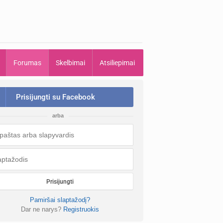
Forumas
Skelbimai
Atsiliepimai
Prisijungti su Facebook
arba
Prisijungti
Pamiršai slaptažodį?
Dar ne narys?
Registruokis