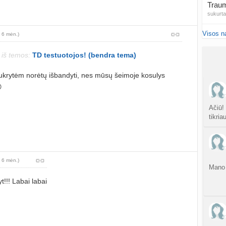
Traum
sukurt
Visos n
 6 mėn.)
Čakr
sukurt
a iš temos:
TD testuotojos! (bendra tema)
Kęstu
ukrytėm norėtų išbandyti, nes mūsų šeimoje kosulys
atnauji

Ko
sukurt
Ačiū!
tikria
Anuž
atnauji
Valdo
 6 mėn.)
Mano 
sukurt
!!! Labai labai
Graži
atnauji
Crino