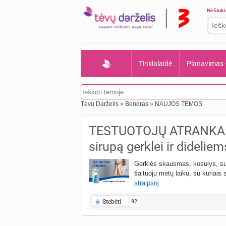
Nėštuk
Tinklalaidė
Planavimas
Tėvų Darželis
»
Bendras
»
NAUJOS TEMOS
TESTUOTOJŲ ATRANKA: k
sirupą gerklei ir didelie
Gerklės skausmas, kosulys, sud
šaltuoju metų laiku, su kuriais
straipsnį
Stebėti
92