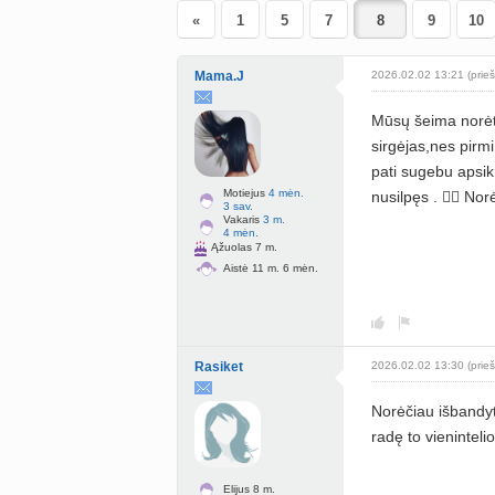
«
1
5
7
9
10
Mama.J
2026.02.02 13:21 (prieš
Mūsų šeima norėt
sirgėjas,nes pirmi
pati sugebu apsikr
Motiejus
4 mėn.
nusilpęs . 🤦‍♀️ N
3 sav.
Vakaris
3 m.
4 mėn.
Ąžuolas 7 m.
Aistė 11 m. 6 mėn.
Rasiket
2026.02.02 13:30 (prieš
Norėčiau išbandyt
radę to vieninteli
Elijus 8 m.