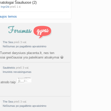
atologai Šiauliuose (2)
a
Ingri2tii
prieš 1 d.
aujos temos
u valymas
a
siksnyteee
prieš 1 d.
tis Šklėrius
nta
gerdinas
prieš 1 d.
The Sea
prieš 3 val.
Nėštumas po pagalbinio apvaisinimo
vo mėnesio dvyniai
a
AgnieskaAdele
prieš 1 d.
 Tuomet darysiuos placenta.lt, nes ten
usiai greičiausiai yra pateikiami atsakymai 😀
is Jonas
nta
linikea223
prieš 1 d.
Saulėtekis
prieš 3 val.
Imuninis nevaisingumas
rfo mokyklos
atrodo taip
a
babarikė
prieš 2 d.
ausi, rečiausi berniukų vardai :)
nta
Nerea
prieš 2 d.
The Sea
prieš 3 val.
Nėštumas po pagalbinio apvaisinimo
ne gelio (progesterono) naudojimas