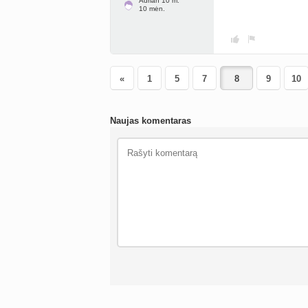
Adrian 10 m.
10 mėn.
«
1
5
7
9
10
Naujas komentaras