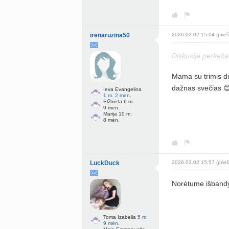
irenaruzina50
2026.02.02 15:04 (prieš
Diskusija perkelt
Mama su trimis d
dažnas svečias 
Ieva Evangelina
1 m. 2 mėn.
Elžbieta 6 m.
9 mėn.
Marija 10 m.
8 mėn.
LuckDuck
2026.02.02 15:57 (prieš
Norėtume išbandyt
Toma Izabella
5 m.
9 mėn.