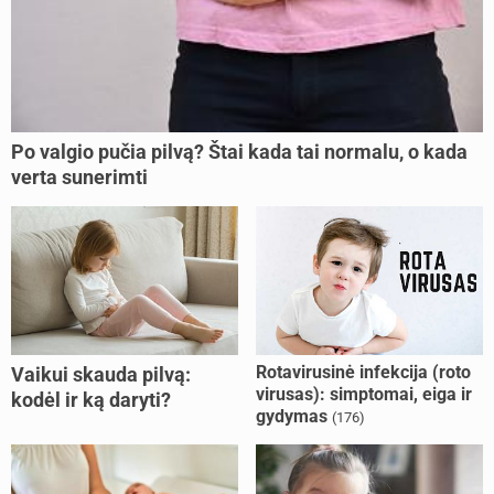
Po valgio pučia pilvą? Štai kada tai normalu, o kada
verta sunerimti
Rotavirusinė infekcija (roto
Vaikui skauda pilvą:
virusas): simptomai, eiga ir
kodėl ir ką daryti?
gydymas
(176)