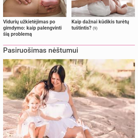
Vidurių užkietėjimas po
Kaip dažnai kūdikis turėtų
gimdymo: kaip palengvinti
tuštintis?
(9)
šią problemą
Pasiruošimas nėštumui