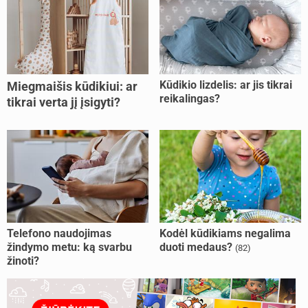
Kūdikio lizdelis: ar jis tikrai
Miegmaišis kūdikiui: ar
reikalingas?
tikrai verta jį įsigyti?
Telefono naudojimas
Kodėl kūdikiams negalima
žindymo metu: ką svarbu
duoti medaus?
(82)
žinoti?