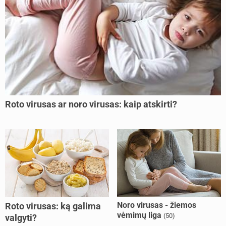
Roto virusas ar noro virusas: kaip atskirti?
Noro virusas - žiemos
Roto virusas: ką galima
vėmimų liga
(50)
valgyti?