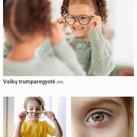
Vaikų trumparegystė
(49)