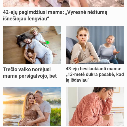
42-ejų pagimdžiusi mama: „Vyresnė nėštumą
išnešiojau lengviau“
43-ejų besilaukianti mama:
Trečio vaiko norėjusi
„13-metė dukra pasakė, kad
mama persigalvojo, bet
ją išdaviau“
buvo per vėlu: „Dabar esu
šoke“