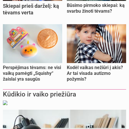
Būsimo pirmoko skiepai: ką
Skiepai prieš darželį: ką
svarbu žinoti tėvams?
tėvams verta
pasitikrinti?
Perspėjimas tėvams: ne visi
Kodėl vaikas nežiūri į akis?
vaikų pamėgti „Squishy“
Ar tai visada autizmo
žaislai yra saugūs
požymis?
Kūdikio ir vaiko priežiūra