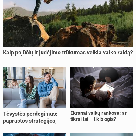
Kaip pojūčių ir judėjimo trūkumas veikia vaiko raidą?
Ekranai vaikų rankose: ar
Tėvystės perdegimas:
tikrai tai – tik blogis?
paprastos strategijos,
padedančios atgauti
jėgas