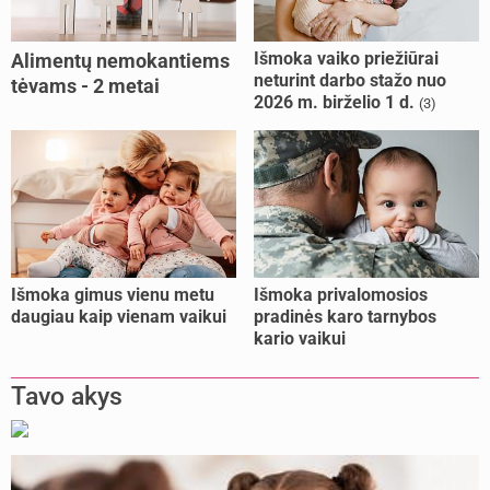
Išmoka vaiko priežiūrai
Alimentų nemokantiems
neturint darbo stažo nuo
tėvams - 2 metai
2026 m. birželio 1 d.
(3)
kalėjimo
Išmoka gimus vienu metu
Išmoka privalomosios
daugiau kaip vienam vaikui
pradinės karo tarnybos
kario vaikui
Tavo akys