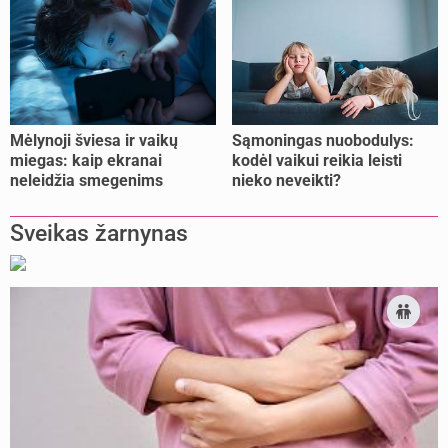
Mėlynoji šviesa ir vaikų
Sąmoningas nuobodulys:
miegas: kaip ekranai
kodėl vaikui reikia leisti
neleidžia smegenims
nieko neveikti?
pailsėti?
Sveikas žarnynas