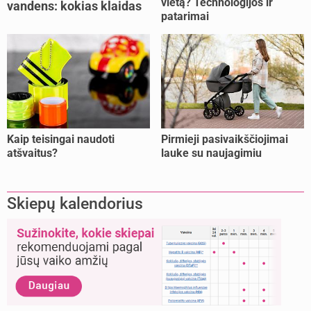
vietą? Technologijos ir
vandens: kokias klaidas
patarimai
dažniausiai daro tėvai?
Kaip teisingai naudoti
Pirmieji pasivaikščiojimai
atšvaitus?
lauke su naujagimiu
Skiepų kalendorius