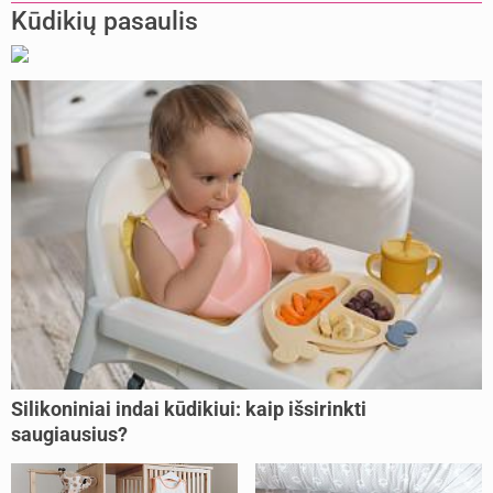
Kūdikių pasaulis
Silikoniniai indai kūdikiui: kaip išsirinkti
saugiausius?