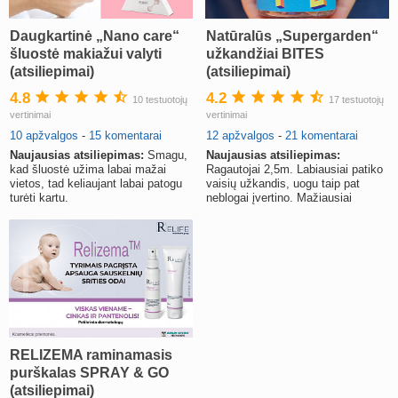
Daugkartinė „Nano care“
Natūralūs „Supergarden“
šluostė makiažui valyti
užkandžiai BITES
(atsiliepimai)
(atsiliepimai)
4.8
4.2
10 testuotojų
17 testuotojų
vertinimai
vertinimai
10 apžvalgos
-
15 komentarai
12 apžvalgos
-
21 komentarai
Naujausias atsiliepimas:
Smagu,
Naujausias atsiliepimas:
kad šluostė užima labai mažai
Ragautojai 2,5m. Labiausiai patiko
vietos, tad keliaujant labai patogu
vaisių užkandis, uogu taip pat
turėti kartu.
neblogai įvertino. Mažiausiai
sužavėjo daržovių užkandis
RELIZEMA raminamasis
purškalas SPRAY & GO
(atsiliepimai)