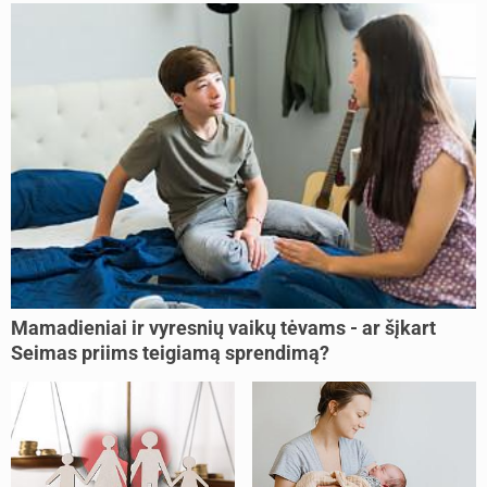
Mamadieniai ir vyresnių vaikų tėvams - ar šįkart
Seimas priims teigiamą sprendimą?