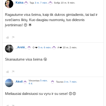
Kaisa
Taja
3 m. 7 mėn.
Sofija 10 m. 9 mėn.
Ragautume visa šeima, kaip tik dukros gimtadienis, tai tad ir
svečiams liktų. Kuo daugiau nuomonių, tuo didesnis
įvertinimas! 😍 🌟
_Aretė_
O ❤️
5 m. 6 mėn.
A ❤️ 10 m. 2 mėn.
Skanautume visa šeima 🤤
Vincentas
5 mėn.
Akvil
Tauras
3 m. 7 mėn.
4 d.
Mieliausiai dalinsiuosi su vyru ir su sese! 😍😍