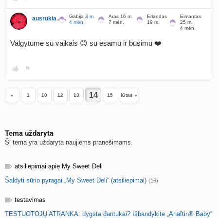
Gabija
3 m.
Aras 16 m.
Erlandas
Eimantas
ausrukia
4 mėn.
7 mėn.
19 m.
25 m.
4 mėn.
Valgytume su vaikais 😊 su esamu ir būsimu ❤️
«
1
10
12
13
15
Kitas »
Tema uždaryta
Ši tema yra uždaryta naujiems pranešimams.
atsiliepimai apie My Sweet Deli
Šaldyti sūrio pyragai „My Sweet Deli“ (atsiliepimai)
(16)
testavimas
TESTUOTOJŲ ATRANKA: dygsta dantukai? Išbandykite „Anaftin® Baby“