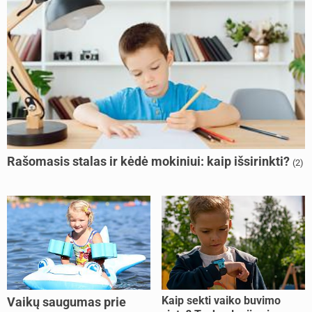
Rašomasis stalas ir kėdė mokiniui: kaip išsirinkti?
(2)
Kaip sekti vaiko buvimo
Vaikų saugumas prie