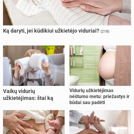
Ką daryti, jei kūdikiui užkietėjo viduriai?
(218)
Vidurių užkietėjimas
Vaikų vidurių
nėštumo metu: priežastys ir
užkietėjimas: štai ką
būdai sau padėti
daryti