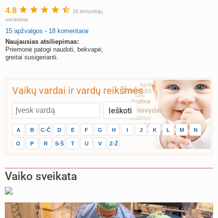
4.8
16 testuotojų
vertinimai
15 apžvalgos
-
18 komentarai
Naujausias atsiliepimas:
Priemonė patogi naudoti, bekvapė,
greitai susigerianti.
Vaikų vardai ir vardų reikšmės
A
B
C-Č
D
E
F
G
H
I
J
K
L
M
N
O
P
R
S-Š
T
U
V
Z-Ž
Vaiko sveikata