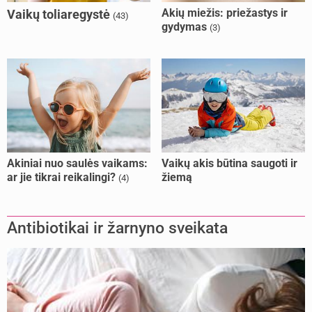
Akių miežis: priežastys ir
Vaikų toliaregystė
(43)
gydymas
(3)
Akiniai nuo saulės vaikams:
Vaikų akis būtina saugoti ir
ar jie tikrai reikalingi?
žiemą
(4)
Antibiotikai ir žarnyno sveikata