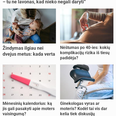
– tu ne lavonas, kad nieko negali daryti“
Nėštumas po 40-ies: kokių
Žindymas ilgiau nei
komplikacijų rizika iš tiesų
dvejus metus: kada verta
padidėja?
tęsti, o kada metas
nujunkyti?
Mėnesinių kalendorius: ką
Ginekologas vyras ar
jis gali pasakyti apie moters
moteris? Kodėl tai vis dar
vaisingumą?
kelia tiek diskusijų