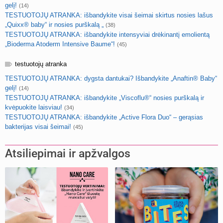
gelį!
(14)
TESTUOTOJŲ ATRANKA: išbandykite visai šeimai skirtus nosies lašus
„Quixx® baby“ ir nosies purškalą „
(38)
TESTUOTOJŲ ATRANKA: išbandykite intensyviai drėkinantį emolientą
„Bioderma Atoderm Intensive Baume“!
(45)
testuotojų atranka
TESTUOTOJŲ ATRANKA: dygsta dantukai? Išbandykite „Anaftin® Baby“
gelį!
(14)
TESTUOTOJŲ ATRANKA: išbandykite „Viscoflu®“ nosies purškalą ir
kvėpuokite laisviau!
(34)
TESTUOTOJŲ ATRANKA: išbandykite „Active Flora Duo“ – gerąsias
bakterijas visai šeimai!
(45)
Atsiliepimai ir apžvalgos