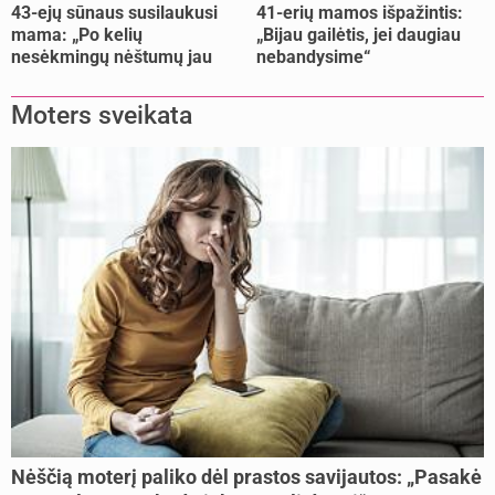
43-ejų sūnaus susilaukusi
41-erių mamos išpažintis:
mama: „Po kelių
„Bijau gailėtis, jei daugiau
nesėkmingų nėštumų jau
nebandysime“
buvome praradę viltį“
Moters sveikata
Nėščią moterį paliko dėl prastos savijautos: „Pasakė