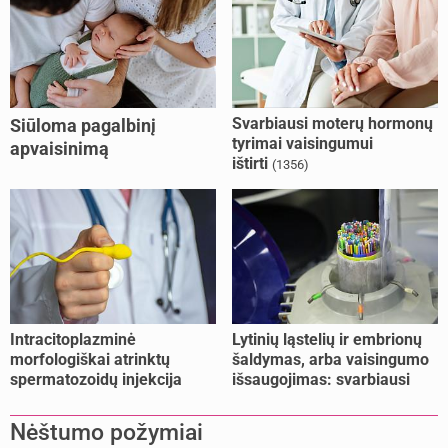
Svarbiausi moterų hormonų
Siūloma pagalbinį
tyrimai vaisingumui
apvaisinimą
ištirti
(1356)
kompensuoti ir
nesusituokusiems, ir
vienišoms moterims
(10)
Intracitoplazminė
Lytinių ląstelių ir embrionų
morfologiškai atrinktų
šaldymas, arba vaisingumo
spermatozoidų injekcija
išsaugojimas: svarbiausi
(IMSI)
faktai
Nėštumo požymiai