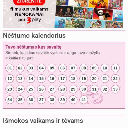
Nėštumo kalendorius
Tavo nėštumas kas savaitę
Stebėk, kaip kas savaitę vystosi ir auga tavo mažylis
ir keitiesi tu pati!
01
02
03
04
05
06
07
08
09
10
11
12
13
14
15
16
17
18
19
20
21
22
23
24
25
26
27
28
29
30
31
32
33
34
35
36
37
38
39
40
41
Išmokos vaikams ir tėvams