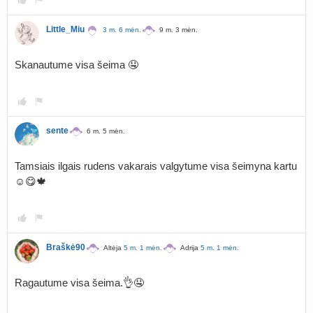
Little_Miu
3 m. 6 mėn.
9 m. 3 mėn.
Skanautume visa šeima 🤤
sente
6 m. 5 mėn.
Tamsiais ilgais rudens vakarais valgytume visa šeimyna kartu
☺️😋🍁
Braškė90
Altėja
5 m. 1 mėn.
Adrija
5 m. 1 mėn.
Ragautume visa šeima.👌🤤