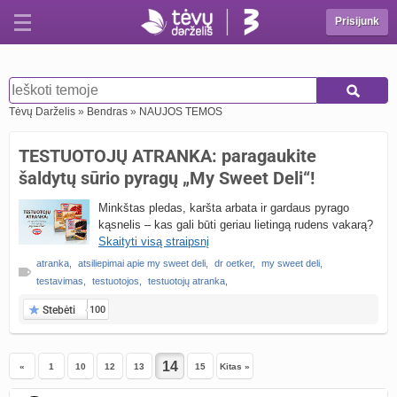
Prisijunk
Tėvų Darželis
»
Bendras
»
NAUJOS TEMOS
TESTUOTOJŲ ATRANKA: paragaukite
šaldytų sūrio pyragų „My Sweet Deli“!
Minkštas pledas, karšta arbata ir gardaus pyrago
kąsnelis – kas gali būti geriau lietingą rudens vakarą?
Skaityti visą straipsnį
atranka
,
atsiliepimai apie my sweet deli
,
dr oetker
,
my sweet deli
,
testavimas
,
testuotojos
,
testuotojų atranka
,
Stebėti
100
«
1
10
12
13
15
Kitas »