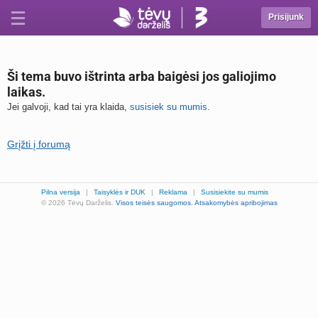
Prisijunk
Ši tema buvo ištrinta arba baigėsi jos galiojimo
laikas.
Jei galvoji, kad tai yra klaida,
susisiek su mumis
.
Grįžti į forumą
Pilna versija
|
Taisyklės ir DUK
|
Reklama
|
Susisiekite su mumis
© 2026 Tėvų Darželis.
Visos teisės saugomos.
Atsakomybės apribojimas