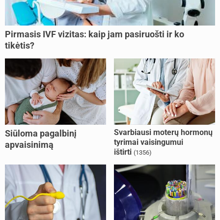
Pirmasis IVF vizitas: kaip jam pasiruošti ir ko
tikėtis?
Svarbiausi moterų hormonų
Siūloma pagalbinį
tyrimai vaisingumui
apvaisinimą
ištirti
(1356)
kompensuoti ir
nesusituokusiems, ir
vienišoms moterims
(10)