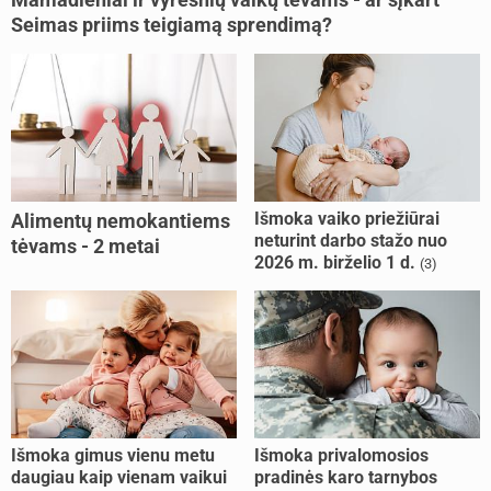
Seimas priims teigiamą sprendimą?
Išmoka vaiko priežiūrai
Alimentų nemokantiems
neturint darbo stažo nuo
tėvams - 2 metai
2026 m. birželio 1 d.
(3)
kalėjimo
Išmoka gimus vienu metu
Išmoka privalomosios
daugiau kaip vienam vaikui
pradinės karo tarnybos