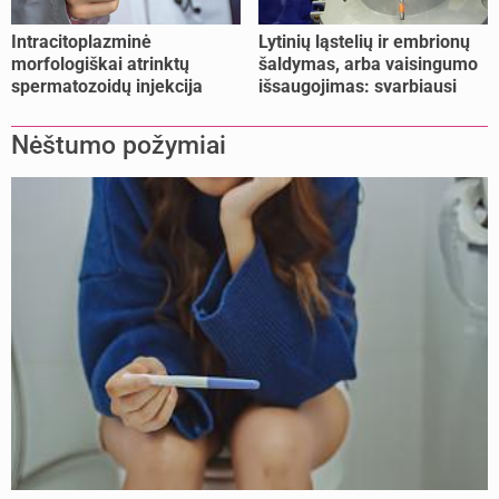
Intracitoplazminė
Lytinių ląstelių ir embrionų
morfologiškai atrinktų
šaldymas, arba vaisingumo
spermatozoidų injekcija
išsaugojimas: svarbiausi
(IMSI)
faktai
Nėštumo požymiai