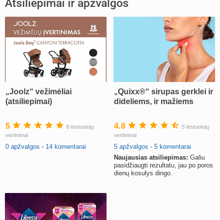
Atsiliepimai ir apžvalgos
„Joolz“ vežimėliai
„Quixx®“ sirupas gerklei ir
(atsiliepimai)
dideliems, ir mažiems
5
4.8
8 testuotojų
5 testuotojų
vertinimai
vertinimai
0 apžvalgos
-
14 komentarai
5 apžvalgos
-
5 komentarai
Naujausias atsiliepimas:
Galiu
pasidžiaugti rezultatu, jau po poros
dienų kosulys dingo.