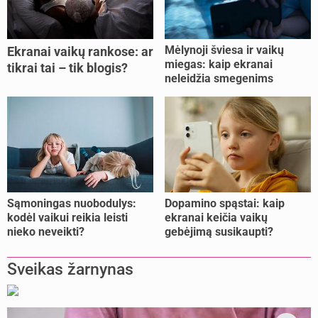
Mėlynoji šviesa ir vaikų
Ekranai vaikų rankose: ar
miegas: kaip ekranai
tikrai tai – tik blogis?
neleidžia smegenims
pailsėti?
Sąmoningas nuobodulys:
Dopamino spąstai: kaip
kodėl vaikui reikia leisti
ekranai keičia vaikų
nieko neveikti?
gebėjimą susikaupti?
Sveikas žarnynas