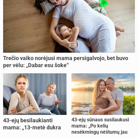
Trečio vaiko norėjusi mama persigalvojo, bet buvo
per vėlu: „Dabar esu šoke“
43-ejų sūnaus susilaukusi
43-ejų besilaukianti
mama: „Po kelių
mama: „13-metė dukra
nesėkmingų nėštumų jau
pasakė, kad ją išdaviau“