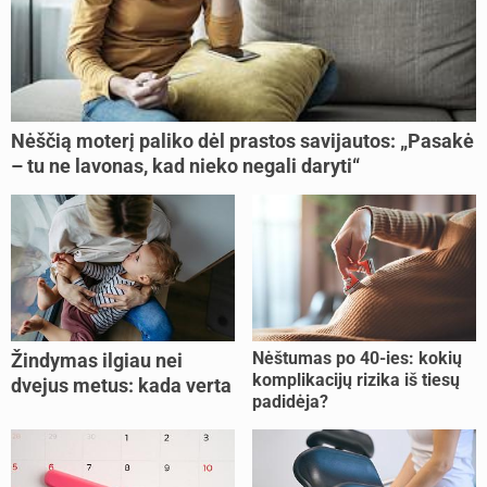
Nėščią moterį paliko dėl prastos savijautos: „Pasakė
– tu ne lavonas, kad nieko negali daryti“
Nėštumas po 40-ies: kokių
Žindymas ilgiau nei
komplikacijų rizika iš tiesų
dvejus metus: kada verta
padidėja?
tęsti, o kada metas
nujunkyti?