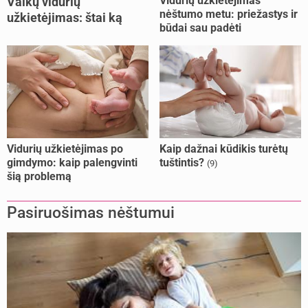
Vidurių užkietėjimas
Vaikų vidurių
nėštumo metu: priežastys ir
užkietėjimas: štai ką
būdai sau padėti
daryti
Vidurių užkietėjimas po
Kaip dažnai kūdikis turėtų
gimdymo: kaip palengvinti
tuštintis?
(9)
šią problemą
Pasiruošimas nėštumui