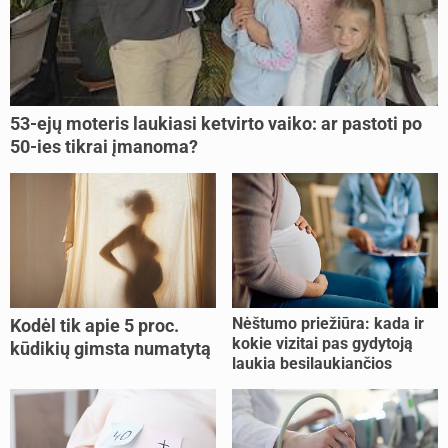
53-ejų moteris laukiasi ketvirto vaiko: ar pastoti po
50-ies tikrai įmanoma?
Nėštumo priežiūra: kada ir
Kodėl tik apie 5 proc.
kokie vizitai pas gydytoją
kūdikių gimsta numatytą
laukia besilaukiančios
dieną?
moters?