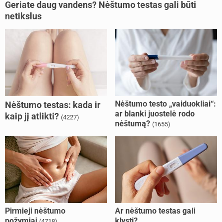
Geriate daug vandens? Nėštumo testas gali būti
netikslus
Nėštumo testo „vaiduokliai“:
Nėštumo testas: kada ir
ar blanki juostelė rodo
kaip jį atlikti?
(4227)
nėštumą?
(1655)
Pirmieji nėštumo
Ar nėštumo testas gali
požymiai
klysti?
(4718)