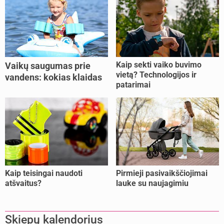
Kaip sekti vaiko buvimo
Vaikų saugumas prie
vietą? Technologijos ir
vandens: kokias klaidas
patarimai
dažniausiai daro tėvai?
Kaip teisingai naudoti
Pirmieji pasivaikščiojimai
atšvaitus?
lauke su naujagimiu
Skiepų kalendorius