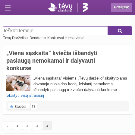
Prisijunk
Tėvų Darželis
»
Bendras
»
Konkursai ir testavimai
„Viena sąskaita“ kviečia išbandyti
paslaugą nemokamai ir dalyvauti
konkurse
„Viena sąskaita“ visiems „Tėvų darželio“ skaitytojams
dovanoja nuolaidos kodą, leisiantį nemokamai
išbandyti paslaugą ir kviečia dalyvauti konkurse.
Skaityti visą straipsnį
Stebėti
19
«
1
2
3
4