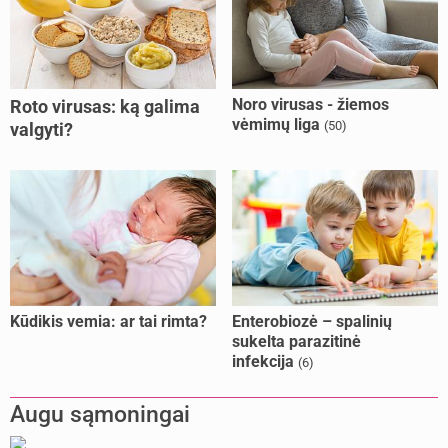
Noro virusas - žiemos
Roto virusas: ką galima
vėmimų liga
(50)
valgyti?
Kūdikis vemia: ar tai rimta?
Enterobiozė – spalinių
sukelta parazitinė
infekcija
(6)
Augu sąmoningai