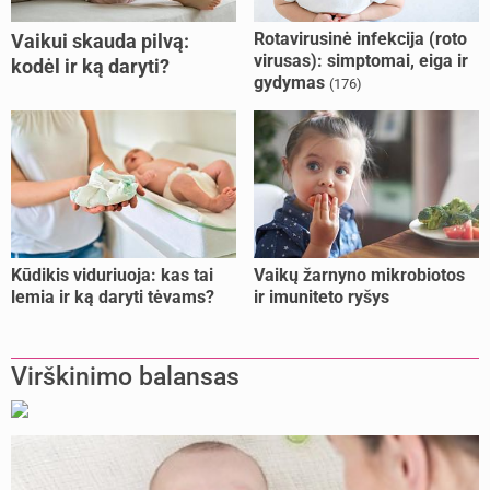
Rotavirusinė infekcija (roto
Vaikui skauda pilvą:
virusas): simptomai, eiga ir
kodėl ir ką daryti?
gydymas
(176)
Kūdikis viduriuoja: kas tai
Vaikų žarnyno mikrobiotos
lemia ir ką daryti tėvams?
ir imuniteto ryšys
Virškinimo balansas