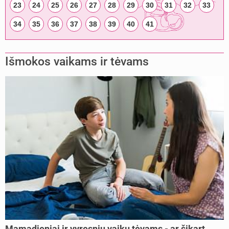
23
24
25
26
27
28
29
30
31
32
33
34
35
36
37
38
39
40
41
Išmokos vaikams ir tėvams
Mamadieniai ir vyresnių vaikų tėvams - ar šįkart