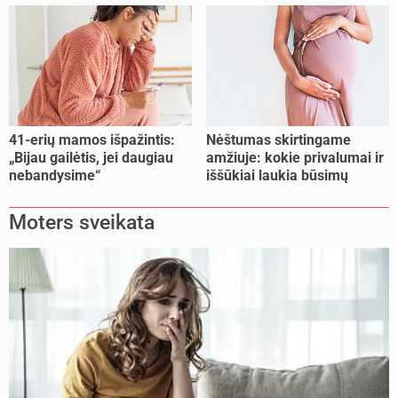
buvome praradę viltį“
41-erių mamos išpažintis:
Nėštumas skirtingame
„Bijau gailėtis, jei daugiau
amžiuje: kokie privalumai ir
nebandysime“
iššūkiai laukia būsimų
mamų?
Moters sveikata