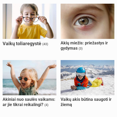
Akių miežis: priežastys ir
Vaikų toliaregystė
(43)
gydymas
(3)
Akiniai nuo saulės vaikams:
Vaikų akis būtina saugoti ir
ar jie tikrai reikalingi?
žiemą
(4)