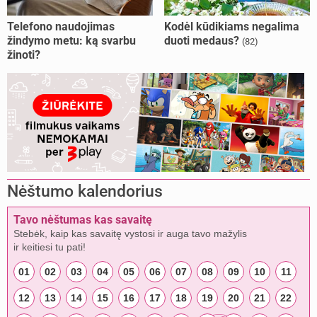
Telefono naudojimas
Kodėl kūdikiams negalima
žindymo metu: ką svarbu
duoti medaus?
(82)
žinoti?
Nėštumo kalendorius
Tavo nėštumas kas savaitę
Stebėk, kaip kas savaitę vystosi ir auga tavo mažylis
ir keitiesi tu pati!
01
02
03
04
05
06
07
08
09
10
11
12
13
14
15
16
17
18
19
20
21
22