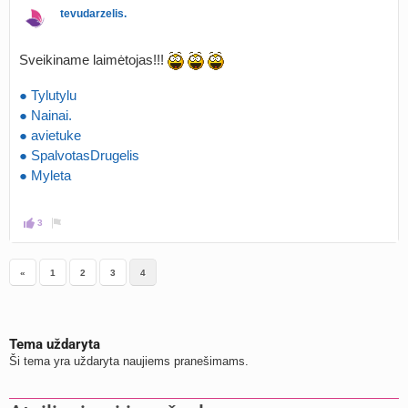
tevudarzelis.
Sveikiname laimėtojas!!!
● Tylutylu
● Nainai.
● avietuke
● SpalvotasDrugelis
● Myleta
3
«
1
2
3
4
Tema uždaryta
Ši tema yra uždaryta naujiems pranešimams.