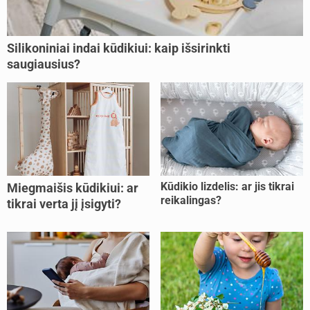
Silikoniniai indai kūdikiui: kaip išsirinkti
saugiausius?
Kūdikio lizdelis: ar jis tikrai
Miegmaišis kūdikiui: ar
reikalingas?
tikrai verta jį įsigyti?