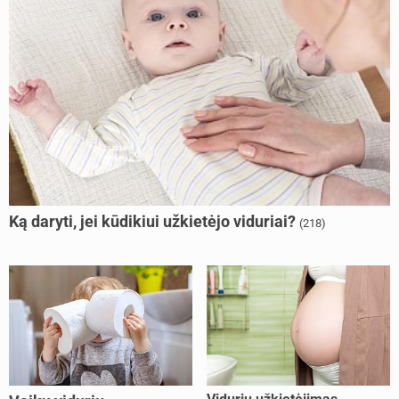
Ką daryti, jei kūdikiui užkietėjo viduriai?
(218)