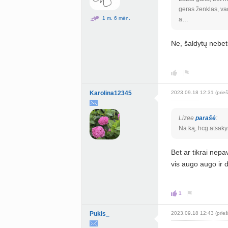
geras ženklas, vad
1 m. 6 mėn.
a…
Ne, šaldytų nebet
Karolina12345
2023.09.18 12:31 (prieš
Lizee
parašė
:
Na ką, hcg atsak
Bet ar tikrai nep
vis augo augo ir d
1
Pukis_
2023.09.18 12:43 (prieš