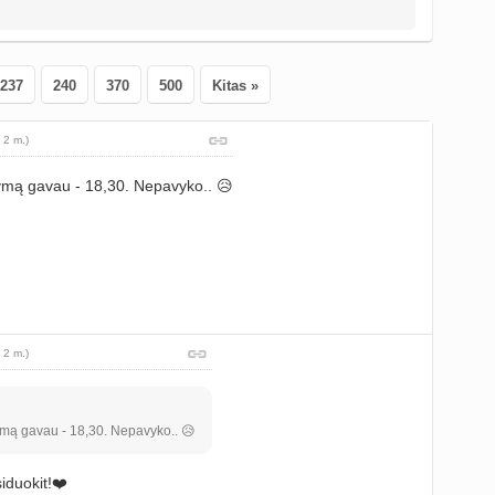
237
240
370
500
Kitas »
 2 m.)
ymą gavau - 18,30. Nepavyko.. 😥
 2 m.)
ymą gavau - 18,30. Nepavyko.. 😥
iduokit!❤️