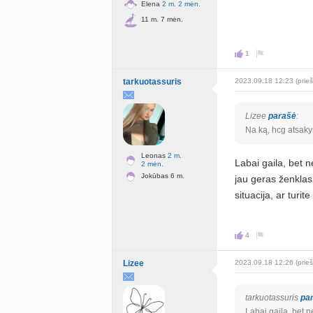
Elena
2 m. 2 mėn.
11 m. 7 mėn.
1
tarkuotassuris
2023.09.18 12:23 (prieš
Lizee
parašė
:
Na ką, hcg atsak
Leonas
2 m.
Labai gaila, bet n
2 mėn.
Jokūbas 6 m.
jau geras ženklas,
situacija, ar turit
4
Lizee
2023.09.18 12:26 (prieš
tarkuotassuris
pa
Labai gaila, bet n