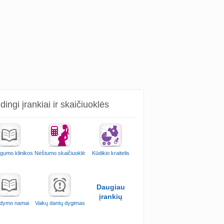
ingi įrankiai ir skaičiuoklės
ngumo klinikos
Nėštumo skaičiuoklė
Kūdikio kraitelis
Daugiau
įrankių
dymo namai
Vaikų dantų dygimas