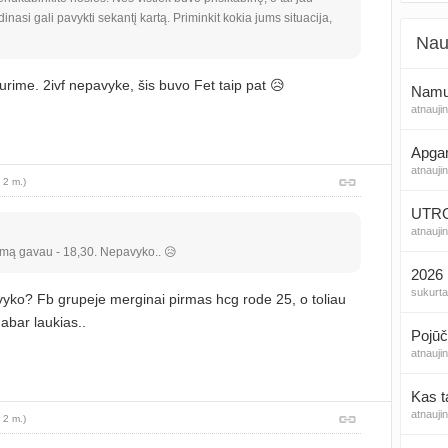
inasi gali pavykti sekantį kartą. Priminkit kokia jums situacija,
Nau
urime. 2ivf nepavyke, šis buvo Fet taip pat 😥
Namų 
atnauji
Apga
atnauji
 2 m.)
UTROG
atnauji
ymą gavau - 18,30. Nepavyko.. 😥
2026 
sukurt
avyko? Fb grupeje merginai pirmas hcg rode 25, o toliau
abar laukias..
Pojūč
atnauji
Kas t
atnauji
 2 m.)