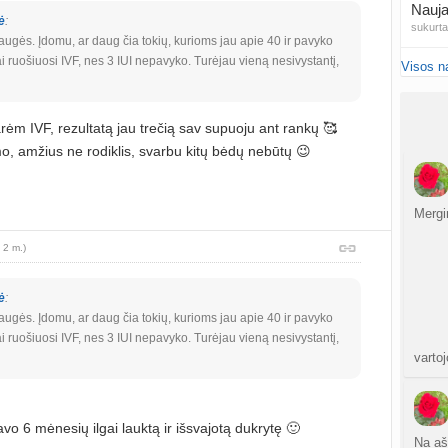
Nauja
ė
:
sukurt
augės. Įdomu, ar daug čia tokių, kurioms jau apie 40 ir pavyko
 ruošiuosi IVF, nes 3 IUI nepavyko. Turėjau vieną nesivystantį,
Visos n
NIPT 
atnauji
rėm IVF, rezultatą jau trečią sav supuoju ant rankų 🥰
Ar NI
, amžius ne rodiklis, svarbu kitų bėdų nebūtų 😉
atnauji
20
sukurt
Mergi
 2 m.)
Traum
sukurt
ė
:
Čakr
augės. Įdomu, ar daug čia tokių, kurioms jau apie 40 ir pavyko
sukurt
 ruošiuosi IVF, nes 3 IUI nepavyko. Turėjau vieną nesivystantį,
vartoj
Kęstu
atnauji
vo 6 mėnesių ilgai lauktą ir išsvajotą dukrytę 🙂
Ko
Na aš 