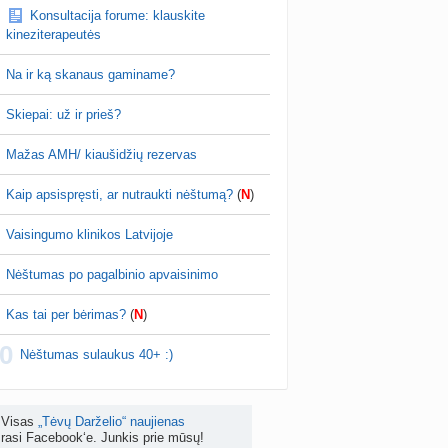
Konsultacija forume: klauskite
as po hemorojaus operacijos
kineziterapeutės
nta
Rasa Gal
prieš 4 d.
Na ir ką skanaus gaminame?
PV (žmogaus papilomos virusas) (+3)
nta
Svaja1234
prieš 4 d.
Skiepai: už ir prieš?
Koks vienas kasdienis šeimos įprotis labiausiai pasiteisino? (2)
Mažas AMH/ kiaušidžių rezervas
a
TD asistentė
prieš 5 d.
Kaip apsispręsti, ar nutraukti nėštumą?
(
N
)
žniausi klausimai apie cezario pjūvį (+2)
nta
Veronika99
prieš 5 d.
Vaisingumo klinikos Latvijoje
is brendimas (3)
Nėštumas po pagalbinio apvaisinimo
a
danguolyte
prieš 5 d.
Kas tai per bėrimas?
(
N
)
D testuotojos! (bendra tema)
0
nta
Karlitele
prieš 5 d.
Nėštumas sulaukus 40+ :)
 drabuziai (2)
a
danguolyte
prieš 5 d.
Visas
„Tėvų Darželio“ naujienas
rasi Facebook‘e. Junkis prie mūsų!