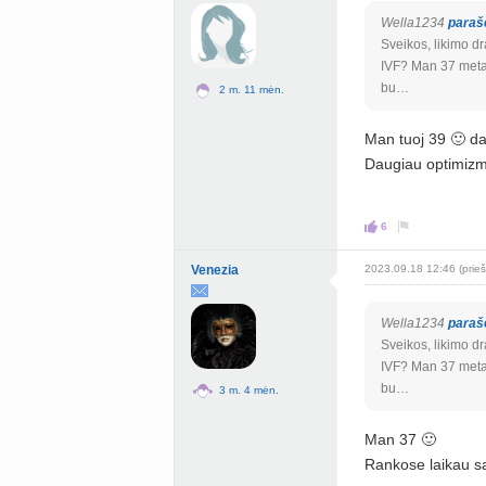
Wella1234
paraš
Sveikos, likimo dr
IVF? Man 37 metai
bu…
2 m. 11 mėn.
Man tuoj 39 🙂 da
Daugiau optimizmo
6
Venezia
2023.09.18 12:46 (prieš
Wella1234
paraš
Sveikos, likimo dr
IVF? Man 37 metai
bu…
3 m. 4 mėn.
Man 37 🙂
Rankose laikau sa