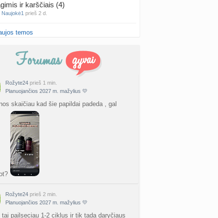
gimis ir karščiais (4)
a
Naujokė1
prieš 2 d.
aujos temos
false positive/false negative patirtys
nta
Liiepa
prieš 2 d.
PT tyrimo rezultatai būna klaidingi?
nta
Liiepa
prieš 2 d.
Rožyte24
prieš 1 min.
Planuojančios 2027 m. mažylius 💛
27 Vasario mėnesio mažyliai
a
Vasaris2027
prieš 2 d.
nos skaičiau kad šie papildai padeda , gal
atologai Šiauliuose (2)
a
Ingri2tii
prieš 2 d.
u valymas
a
siksnyteee
prieš 2 d.
ot?
tis Šklėrius
nta
gerdinas
prieš 3 d.
Rožyte24
prieš 2 min.
Planuojančios 2027 m. mažylius 💛
vo mėnesio dvyniai
tai pailseciau 1-2 ciklus ir tik tada daryčiaus