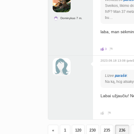
Sveikos, likimo dr
IVF? Man 37 metai
bu…
Dominykas 7 m.
laba, man sėkmi
3
2023.09.18 13:08 (prieš
Lizee
parašė
:
Na ką, hcg atsak
Labai užjaučiu! Ne
«
1
120
230
235