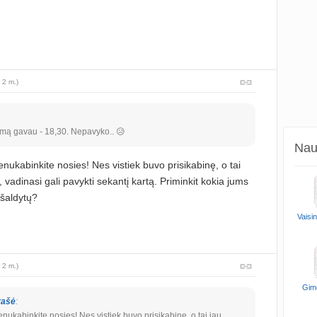
 2 m.)
ymą gavau - 18,30. Nepavyko.. 😥
Naud
enukabinkite nosies! Nes vistiek buvo prisikabinę, o tai
 vadinasi gali pavykti sekantį kartą. Priminkit kokia jums
e šaldytų?
Vaisi
 2 m.)
Gim
rašė
:
enukabinkite nosies! Nes vistiek buvo prisikabinę, o tai jau