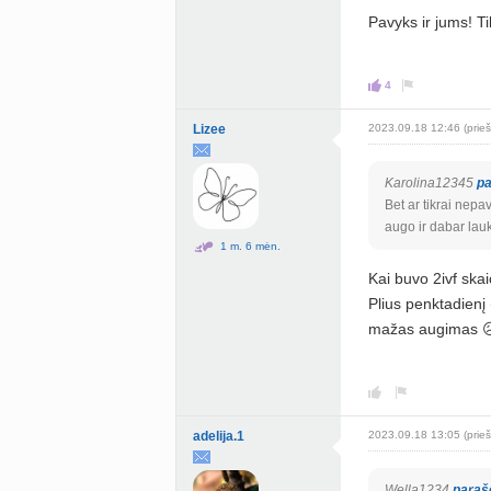
Pavyks ir jums! Tik
4
Lizee
2023.09.18 12:46 (prieš
Karolina12345
p
Bet ar tikrai nep
augo ir dabar lauk
1 m. 6 mėn.
Kai buvo 2ivf skai
Plius penktadienį 
mažas augimas 
adelija.1
2023.09.18 13:05 (prieš
Wella1234
paraš