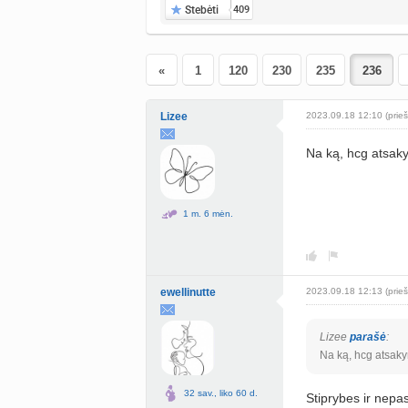
Stebėti
409
«
1
120
230
235
Lizee
2023.09.18 12:10 (prieš
Na ką, hcg atsak
1 m. 6 mėn.
ewellinutte
2023.09.18 12:13 (prieš
Lizee
parašė
:
Na ką, hcg atsak
32 sav., liko 60 d.
Stiprybes ir nepas