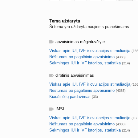
Tema uždaryta
Ši tema yra uždaryta naujiems pranešimams.
apvaisinimas mėgintuvėlyje
Viskas apie IUI, IVF ir ovuliacijos stimuliaciją
(16
Nėštumas po pagalbinio apvaisinimo
(4383)
Sėkmingos IUI ir IVF istorijos, statistika
(214)
dirbtinis apvaisinimas
Viskas apie IUI, IVF ir ovuliacijos stimuliaciją
(16
Nėštumas po pagalbinio apvaisinimo
(4383)
Kiaušinėlių pardavimas
(33)
IMSI
Viskas apie IUI, IVF ir ovuliacijos stimuliaciją
(16
Nėštumas po pagalbinio apvaisinimo
(4383)
Sėkmingos IUI ir IVF istorijos, statistika
(214)