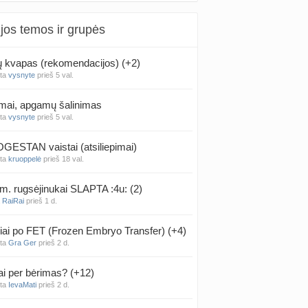
jos temos ir grupės
kvapas (rekomendacijos) (+2)
nta
vysnyte
prieš 5 val.
mai, apgamų šalinimas
nta
vysnyte
prieš 5 val.
ESTAN vaistai (atsiliepimai)
nta
kruoppelė
prieš 18 val.
m. rugsėjinukai SLAPTA :4u: (2)
a
RaiRai
prieš 1 d.
iai po FET (Frozen Embryo Transfer) (+4)
nta
Gra Ger
prieš 2 d.
ai per bėrimas? (+12)
nta
IevaMati
prieš 2 d.