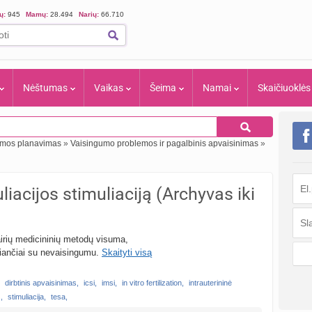
ių:
945
Mamų:
28.494
Narių:
66.710
Nėštumas
Vaikas
Šeima
Namai
Skaičiuoklės
eimos planavimas
»
Vaisingumo problemos ir pagalbinis apvaisinimas
»
uliacijos stimuliaciją (Archyvas iki
airių medicininių metodų visuma,
riančiai su nevaisingumu.
Skaityti visą
dirbtinis apvaisinimas
,
icsi
,
imsi
,
in vitro fertilization
,
intrauterininė
s
,
stimuliacija
,
tesa
,