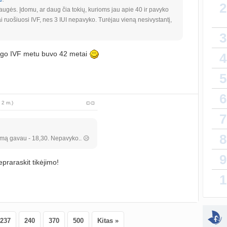
2
augės. Įdomu, ar daug čia tokių, kurioms jau apie 40 ir pavyko
Gijim
 ruošiuosi IVF, nes 3 IUI nepavyko. Turėjau vieną nesivystantį,
atnauji
3
Ž
ngo IVF metu buvo 42 metai
4
atnauji
5
sukurt
6
 2 m.)
Da
7
atnauji
8
lytin
ymą gavau - 18,30. Nepavyko.. 😥
sukurt
9
praraskit tikėjimo!
T
1
atnauji
vaiko
sukurt
237
240
370
500
Kitas »