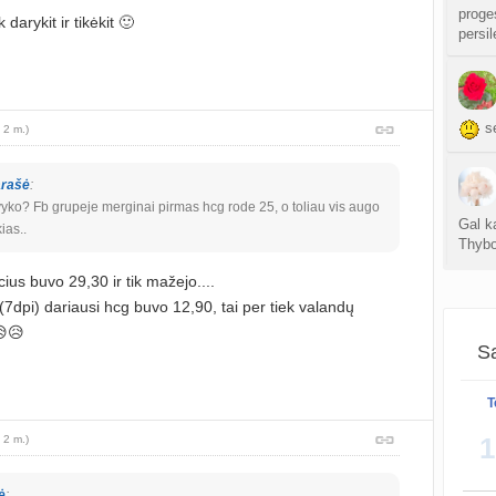
sukurt
proges
 darykit ir tikėkit 🙂
persi
Anuž
atnauji
Valdo
sė
 2 m.)
sukurt
arašė
:
Graži
avyko? Fb grupeje merginai pirmas hcg rode 25, o toliau vis augo
atnauji
Gal k
ias..
Thyb
Crino
atnauji
cius buvo 29,30 ir tik mažejo....
(7dpi) dariausi hcg buvo 12,90, tai per tiek valandų
Persp
😥
Wonde
sukurt
Sa
T
sukurt
Kaip 
1
 2 m.)
S
atnauji
ė
: