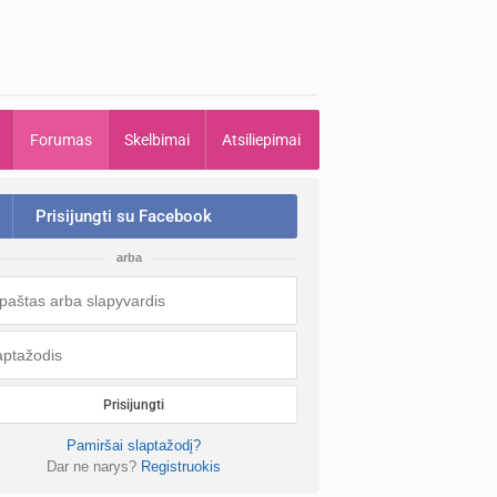
Forumas
Skelbimai
Atsiliepimai
Prisijungti su Facebook
arba
Prisijungti
Pamiršai slaptažodį?
Dar ne narys?
Registruokis