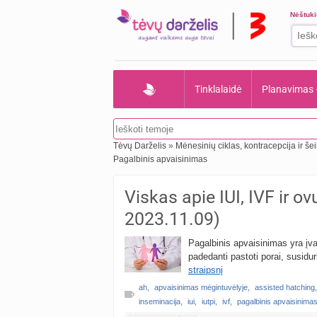
Nėštuk
Tinklalaidė
Planavimas
Tėvų Darželis
»
Mėnesinių ciklas, kontracepcija ir š
Pagalbinis apvaisinimas
Viskas apie IUI, IVF ir ov
2023.11.09)
Pagalbinis apvaisinimas yra įv
padedanti pastoti porai, susidu
straipsnį
ah
,
apvaisinimas mėgintuvėlyje
,
assisted hatching
,
inseminacija
,
iui
,
iutpi
,
ivf
,
pagalbinis apvaisinima