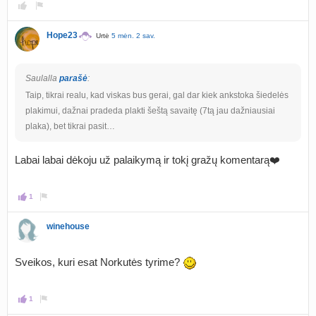
Hope23
Urtė
5 mėn. 2 sav.
Saulalla
parašė
:
Taip, tikrai realu, kad viskas bus gerai, gal dar kiek ankstoka šiedelės
plakimui, dažnai pradeda plakti šeštą savaitę (7tą jau dažniausiai
plaka), bet tikrai pasit…
Labai labai dėkoju už palaikymą ir tokį gražų komentarą❤️
1
winehouse
Sveikos, kuri esat Norkutės tyrime?
1