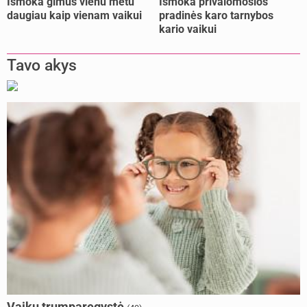
Išmoka gimus vienu metu
Išmoka privalomosios
daugiau kaip vienam vaikui
pradinės karo tarnybos
kario vaikui
Tavo akys
Vaikų trumparegystė