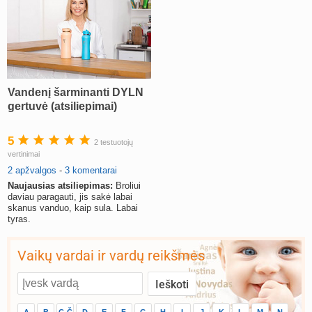
Vandenį šarminanti DYLN
gertuvė (atsiliepimai)
5
2 testuotojų
vertinimai
2 apžvalgos
-
3 komentarai
Naujausias atsiliepimas:
Broliui
daviau paragauti, jis sakė labai
skanus vanduo, kaip sula. Labai
tyras.
Vaikų vardai ir vardų reikšmės
A
B
C-Č
D
E
F
G
H
I
J
K
L
M
N