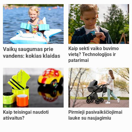
Kaip sekti vaiko buvimo
Vaikų saugumas prie
vietą? Technologijos ir
vandens: kokias klaidas
patarimai
dažniausiai daro tėvai?
Kaip teisingai naudoti
Pirmieji pasivaikščiojimai
atšvaitus?
lauke su naujagimiu