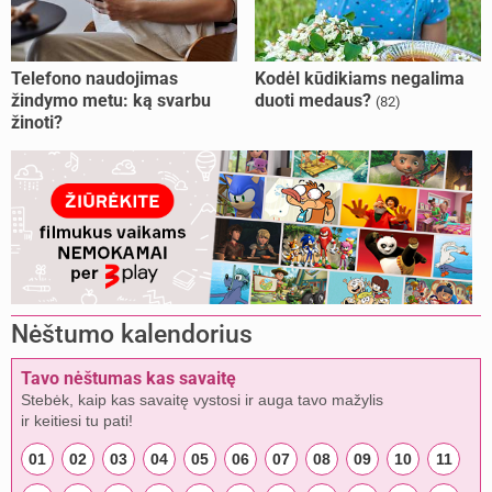
Telefono naudojimas
Kodėl kūdikiams negalima
žindymo metu: ką svarbu
duoti medaus?
(82)
žinoti?
Nėštumo kalendorius
Tavo nėštumas kas savaitę
Stebėk, kaip kas savaitę vystosi ir auga tavo mažylis
ir keitiesi tu pati!
01
02
03
04
05
06
07
08
09
10
11