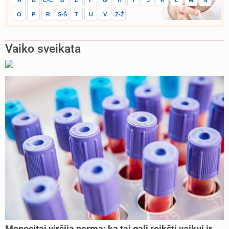
O
P
R
S-Š
T
U
V
Z-Ž
Vaiko sveikata
Monocitai viršija normą: ką tai gali reikšti vaikui ir