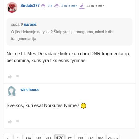
Sirdute377
0 d.
2 m. 5 mėn.
22 m. 6 mėn.
sugar9
parašė
:
O jūs Lietuvoje darysite? Šiaip yra spermograma, mioxi ir dbr
frangmentacija
Ne, ne Lt. Mes De radau klinika kuri daro DNR fragmentacija,
bet domina, kuris yra tikslesnis tyrimas
winehouse
Sveikos, kuri esat Norkutės tyrime?
«
1
230
465
469
471
475
490
500
Kitas »