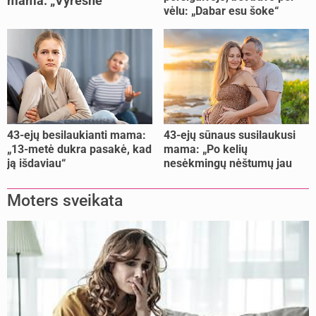
mama: „Vyresnė
vėlu: „Dabar esu šoke“
nėštumą išnešiojau
lengviau“
43-ejų besilaukianti mama:
43-ejų sūnaus susilaukusi
„13-metė dukra pasakė, kad
mama: „Po kelių
ją išdaviau“
nesėkmingų nėštumų jau
buvome praradę viltį“
Moters sveikata