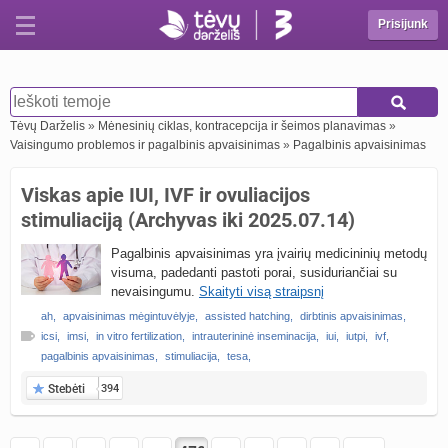
Prisijunk
Tėvų Darželis
»
Mėnesinių ciklas, kontracepcija ir šeimos planavimas
»
Vaisingumo problemos ir pagalbinis apvaisinimas
»
Pagalbinis apvaisinimas
Viskas apie IUI, IVF ir ovuliacijos
stimuliaciją (Archyvas iki 2025.07.14)
Pagalbinis apvaisinimas yra įvairių medicininių metodų
visuma, padedanti pastoti porai, susiduriančiai su
nevaisingumu.
Skaityti visą straipsnį
ah
,
apvaisinimas mėgintuvėlyje
,
assisted hatching
,
dirbtinis apvaisinimas
,
icsi
,
imsi
,
in vitro fertilization
,
intrauterininė inseminacija
,
iui
,
iutpi
,
ivf
,
pagalbinis apvaisinimas
,
stimuliacija
,
tesa
,
Stebėti
394