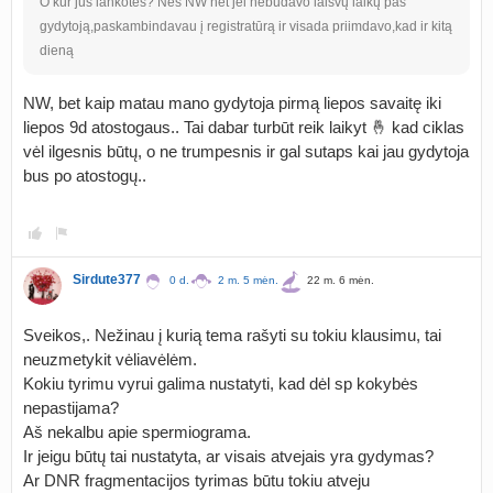
O kur jūs lankotės? Nes NW net jei nebūdavo laisvų laikų pas
gydytoją,paskambindavau į registratūrą ir visada priimdavo,kad ir kitą
dieną
NW, bet kaip matau mano gydytoja pirmą liepos savaitę iki
liepos 9d atostogaus.. Tai dabar turbūt reik laikyt 🤞 kad ciklas
vėl ilgesnis būtų, o ne trumpesnis ir gal sutaps kai jau gydytoja
bus po atostogų..
Sirdute377
0 d.
2 m. 5 mėn.
22 m. 6 mėn.
Sveikos,. Nežinau į kurią tema rašyti su tokiu klausimu, tai
neuzmetykit vėliavėlėm.
Kokiu tyrimu vyrui galima nustatyti, kad dėl sp kokybės
nepastijama?
Aš nekalbu apie spermiograma.
Ir jeigu būtų tai nustatyta, ar visais atvejais yra gydymas?
Ar DNR fragmentacijos tyrimas būtu tokiu atveju