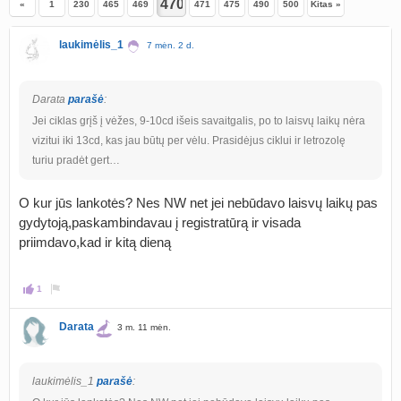
«
1
230
465
469
471
475
490
500
Kitas »
laukimėlis_1
7 mėn. 2 d.
Darata
parašė
:
Jei ciklas grįš į vėžes, 9-10cd išeis savaitgalis, po to laisvų laikų nėra
vizitui iki 13cd, kas jau būtų per vėlu. Prasidėjus ciklui ir letrozolę
turiu pradėt gert…
O kur jūs lankotės? Nes NW net jei nebūdavo laisvų laikų pas
gydytoją,paskambindavau į registratūrą ir visada
priimdavo,kad ir kitą dieną
1
Darata
3 m. 11 mėn.
laukimėlis_1
parašė
: