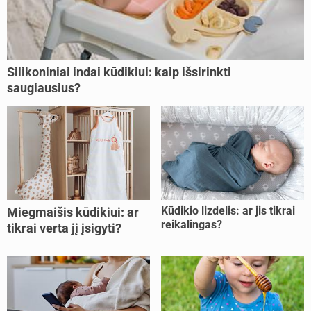
Silikoniniai indai kūdikiui: kaip išsirinkti
saugiausius?
Kūdikio lizdelis: ar jis tikrai
Miegmaišis kūdikiui: ar
reikalingas?
tikrai verta jį įsigyti?