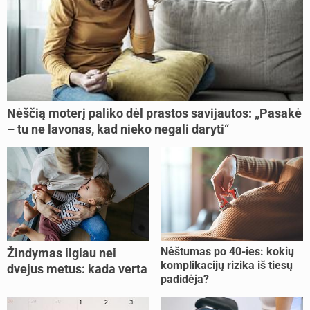
Nėščią moterį paliko dėl prastos savijautos: „Pasakė
– tu ne lavonas, kad nieko negali daryti“
Nėštumas po 40-ies: kokių
Žindymas ilgiau nei
komplikacijų rizika iš tiesų
dvejus metus: kada verta
padidėja?
tęsti, o kada metas
nujunkyti?