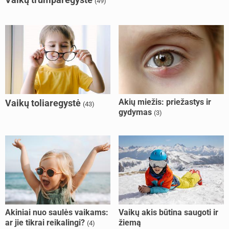
(49)
Akių miežis: priežastys ir
Vaikų toliaregystė
(43)
gydymas
(3)
Akiniai nuo saulės vaikams:
Vaikų akis būtina saugoti ir
ar jie tikrai reikalingi?
žiemą
(4)