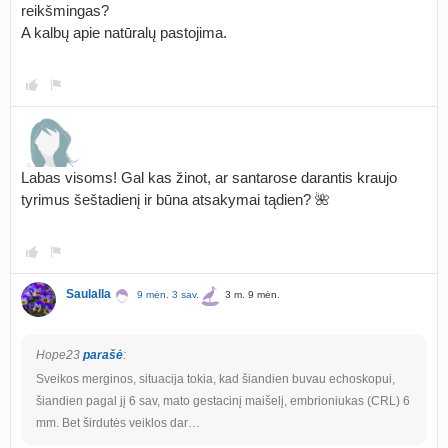
reikšmingas?
A kalbų apie natūralų pastojima.
Labas visoms! Gal kas žinot, ar santarose darantis kraujo
tyrimus šeštadienį ir būna atsakymai tądien? 🌺
Saulalla
9 mėn. 3 sav.
3 m. 9 mėn.
Hope23
parašė
:
Sveikos merginos, situacija tokia, kad šiandien buvau echoskopui,
šiandien pagal jį 6 sav, mato gestacinį maišelį, embrioniukas (CRL) 6
mm. Bet širdutės veiklos dar…