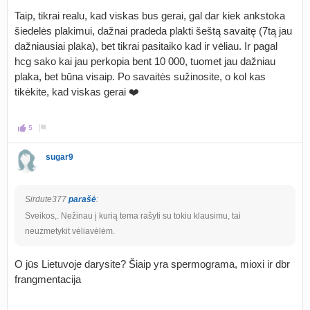
Taip, tikrai realu, kad viskas bus gerai, gal dar kiek ankstoka
šiedelės plakimui, dažnai pradeda plakti šeštą savaitę (7tą jau
dažniausiai plaka), bet tikrai pasitaiko kad ir vėliau. Ir pagal
hcg sako kai jau perkopia bent 10 000, tuomet jau dažniau
plaka, bet būna visaip. Po savaitės sužinosite, o kol kas
tikėkite, kad viskas gerai ❤️
5
sugar9
Sirdute377
parašė
:
Sveikos,. Nežinau į kurią tema rašyti su tokiu klausimu, tai
neuzmetykit vėliavėlėm.
O jūs Lietuvoje darysite? Šiaip yra spermograma, mioxi ir dbr
frangmentacija