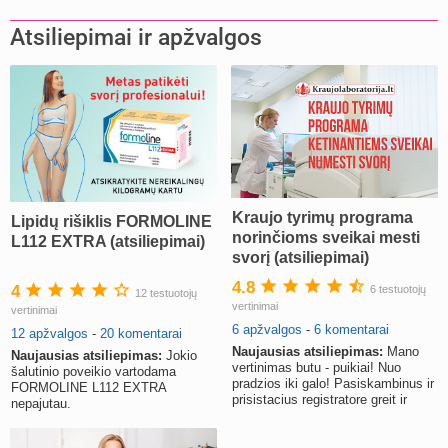
Atsiliepimai ir apžvalgos
Kraujo tyrimų programa
Lipidų rišiklis FORMOLINE
norinčioms sveikai mesti
L112 EXTRA (atsiliepimai)
svorį (atsiliepimai)
4.8
4
6 testuotojų
12 testuotojų
vertinimai
vertinimai
6 apžvalgos
-
6 komentarai
12 apžvalgos
-
20 komentarai
Naujausias atsiliepimas:
Mano
Naujausias atsiliepimas:
Jokio
vertinimas butu - puikiai! Nuo
šalutinio poveikio vartodama
pradzios iki galo! Pasiskambinus ir
FORMOLINE L112 EXTRA
prisistacius registratore greit ir
nepajutau.
maloniai