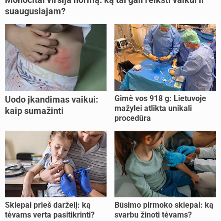
suaugusiajam?
Gimė vos 918 g: Lietuvoje
Uodo įkandimas vaikui:
mažylei atlikta unikali
kaip sumažinti
procedūra
niežėjimą?
Skiepai prieš darželį: ką
Būsimo pirmoko skiepai: ką
tėvams verta pasitikrinti?
svarbu žinoti tėvams?