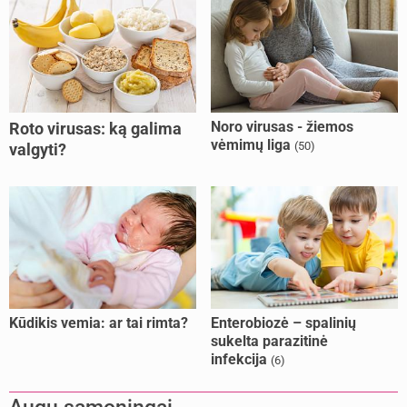
Noro virusas - žiemos
Roto virusas: ką galima
vėmimų liga
(50)
valgyti?
Kūdikis vemia: ar tai rimta?
Enterobiozė – spalinių
sukelta parazitinė
infekcija
(6)