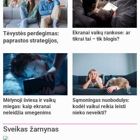
Ekranai vaikų rankose: ar
Tėvystės perdegimas:
tikrai tai – tik blogis?
paprastos strategijos,
padedančios atgauti
jėgas
Mėlynoji šviesa ir vaikų
Sąmoningas nuobodulys:
miegas: kaip ekranai
kodėl vaikui reikia leisti
neleidžia smegenims
nieko neveikti?
pailsėti?
Sveikas žarnynas