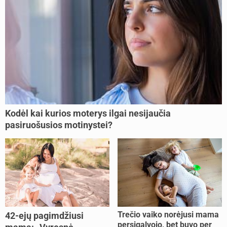
Kodėl kai kurios moterys ilgai nesijaučia
pasiruošusios motinystei?
Trečio vaiko norėjusi mama
42-ejų pagimdžiusi
persigalvojo, bet buvo per