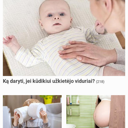
Ką daryti, jei kūdikiui užkietėjo viduriai?
(218)