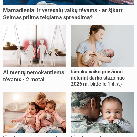
Mamadieniai ir vyresnių vaikų tėvams - ar šįkart
Seimas priims teigiamą sprendimą?
Išmoka vaiko priežiūrai
Alimentų nemokantiems
neturint darbo stažo nuo
tėvams - 2 metai
2026 m. birželio 1 d.
(3)
kalėjimo