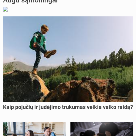
Augu sąmoningai
Kaip pojūčių ir judėjimo trūkumas veikia vaiko raidą?