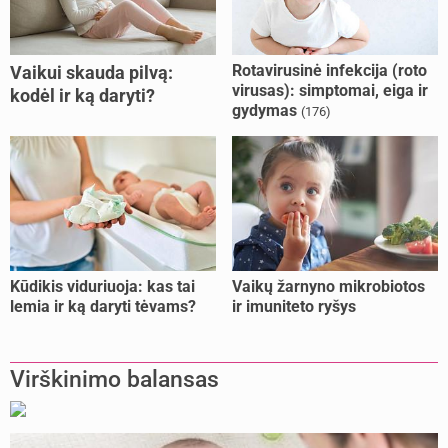
Rotavirusinė infekcija (roto
Vaikui skauda pilvą:
virusas): simptomai, eiga ir
kodėl ir ką daryti?
gydymas
(176)
Kūdikis viduriuoja: kas tai
Vaikų žarnyno mikrobiotos
lemia ir ką daryti tėvams?
ir imuniteto ryšys
Virškinimo balansas