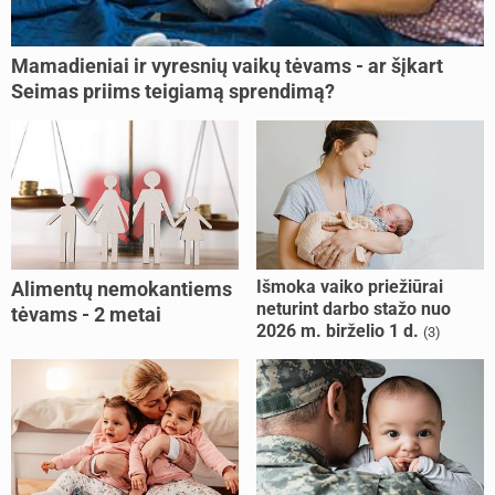
Mamadieniai ir vyresnių vaikų tėvams - ar šįkart
Seimas priims teigiamą sprendimą?
Išmoka vaiko priežiūrai
Alimentų nemokantiems
neturint darbo stažo nuo
tėvams - 2 metai
2026 m. birželio 1 d.
(3)
kalėjimo