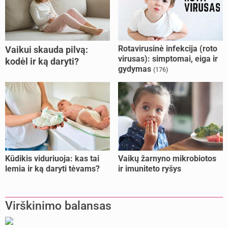
Rotavirusinė infekcija (roto
Vaikui skauda pilvą:
virusas): simptomai, eiga ir
kodėl ir ką daryti?
gydymas
(176)
Kūdikis viduriuoja: kas tai
Vaikų žarnyno mikrobiotos
lemia ir ką daryti tėvams?
ir imuniteto ryšys
Virškinimo balansas