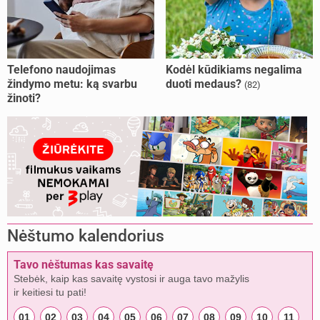
Telefono naudojimas
Kodėl kūdikiams negalima
žindymo metu: ką svarbu
duoti medaus?
(82)
žinoti?
Nėštumo kalendorius
Tavo nėštumas kas savaitę
Stebėk, kaip kas savaitę vystosi ir auga tavo mažylis
ir keitiesi tu pati!
01
02
03
04
05
06
07
08
09
10
11