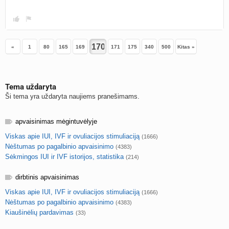
«
1
80
165
169
171
175
340
500
Kitas »
Tema uždaryta
Ši tema yra uždaryta naujiems pranešimams.
apvaisinimas mėgintuvėlyje
Viskas apie IUI, IVF ir ovuliacijos stimuliaciją
(1666)
Nėštumas po pagalbinio apvaisinimo
(4383)
Sėkmingos IUI ir IVF istorijos, statistika
(214)
dirbtinis apvaisinimas
Viskas apie IUI, IVF ir ovuliacijos stimuliaciją
(1666)
Nėštumas po pagalbinio apvaisinimo
(4383)
Kiaušinėlių pardavimas
(33)