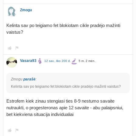
Zmogu
Kelinta sav po teigiamo fet blokiotam cikle pradėjo mažinti
vaistus?
Vasara93
12 sav., liko 200 d.
5 m. 2 mėn.
Zmogu
parašė
:
Kelinta sav po teigiamo fet blokiotam cikle pradėjo mažinti vaistus?
Estrofem kiek zinau stengiasi ties 8-9 nestumo savaite
nutraukti, o progesteronas apie 12 savaite - abu palaipsniui,
bet kiekviena situacija individualiai