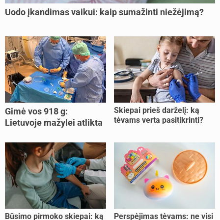
Uodo įkandimas vaikui: kaip sumažinti niežėjimą?
Skiepai prieš darželį: ką
Gimė vos 918 g:
tėvams verta pasitikrinti?
Lietuvoje mažylei atlikta
unikali procedūra
Būsimo pirmoko skiepai: ką
Perspėjimas tėvams: ne visi