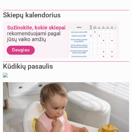
Skiepų kalendorius
Kūdikių pasaulis