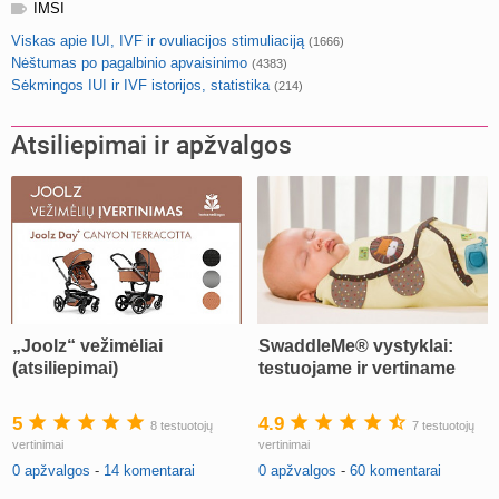
IMSI
Viskas apie IUI, IVF ir ovuliacijos stimuliaciją
(1666)
Nėštumas po pagalbinio apvaisinimo
(4383)
Sėkmingos IUI ir IVF istorijos, statistika
(214)
Atsiliepimai ir apžvalgos
„Joolz“ vežimėliai
SwaddleMe® vystyklai:
(atsiliepimai)
testuojame ir vertiname
5
4.9
8 testuotojų
7 testuotojų
vertinimai
vertinimai
0 apžvalgos
-
14 komentarai
0 apžvalgos
-
60 komentarai