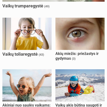
Vaikų trumparegystė
(49)
Akių miežis: priežastys ir
Vaikų toliaregystė
(43)
gydymas
(3)
Akiniai nuo saulės vaikams:
Vaikų akis būtina saugoti ir