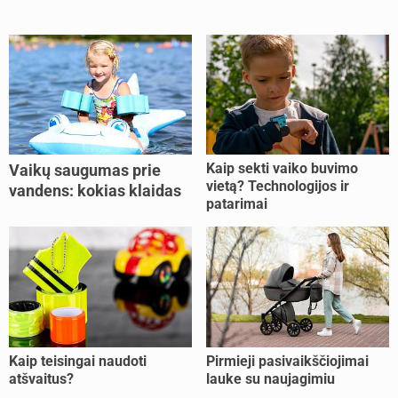
Kaip sekti vaiko buvimo
Vaikų saugumas prie
vietą? Technologijos ir
vandens: kokias klaidas
patarimai
dažniausiai daro tėvai?
Kaip teisingai naudoti
Pirmieji pasivaikščiojimai
atšvaitus?
lauke su naujagimiu