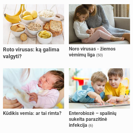
Noro virusas - žiemos
Roto virusas: ką galima
vėmimų liga
(50)
valgyti?
Kūdikis vemia: ar tai rimta?
Enterobiozė – spalinių
sukelta parazitinė
infekcija
(6)