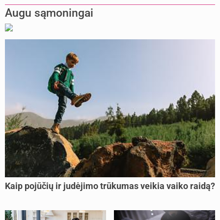
Augu sąmoningai
Kaip pojūčių ir judėjimo trūkumas veikia vaiko raidą?