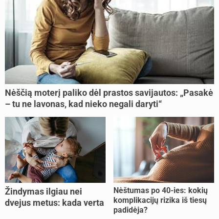
Nėščią moterį paliko dėl prastos savijautos: „Pasakė
– tu ne lavonas, kad nieko negali daryti“
Nėštumas po 40-ies: kokių
Žindymas ilgiau nei
komplikacijų rizika iš tiesų
dvejus metus: kada verta
padidėja?
tęsti, o kada metas