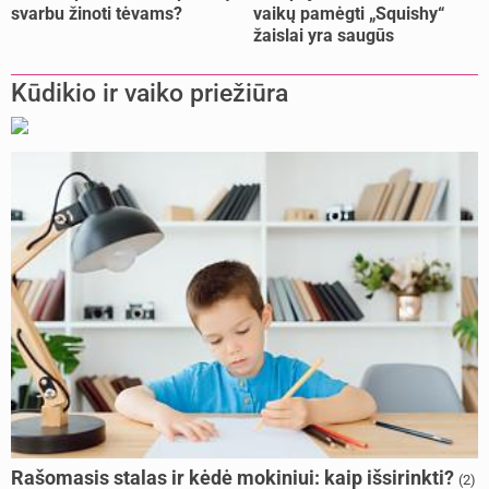
svarbu žinoti tėvams?
vaikų pamėgti „Squishy“
žaislai yra saugūs
Kūdikio ir vaiko priežiūra
Rašomasis stalas ir kėdė mokiniui: kaip išsirinkti?
(2)