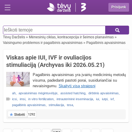
Prisijunk
Tėvų Darželis
»
Mėnesinių ciklas, kontracepcija ir šeimos planavimas
»
Vaisingumo problemos ir pagalbinis apvaisinimas
»
Pagalbinis apvaisinimas
Viskas apie IUI, IVF ir ovuliacijos
stimuliaciją (Archyvas iki 2026.05.21)
Pagalbinis apvaisinimas yra įvairių medicininių metodų
visuma, padedanti pastoti porai, susiduriančiai su
nevaisingumu.
Skaityti visą straipsnį
ah
,
apvaisinimas mėgintuvėlyje
,
assisted hatching
,
dirbtinis apvaisinimas
,
icsi
,
imsi
,
in vitro fertilization
,
intrauterininė inseminacija
,
iui
,
iutpi
,
ivf
,
pagalbinis apvaisinimas
,
stimuliacija
,
tesa
,
Stebėti
1292