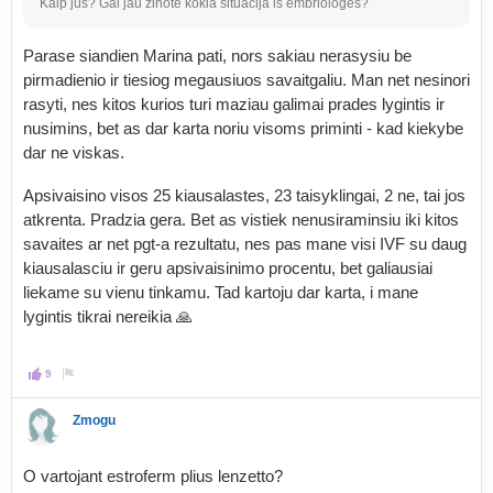
Kaip jus? Gal jau zinote kokia situacija is embriologes?
Parase siandien Marina pati, nors sakiau nerasysiu be
pirmadienio ir tiesiog megausiuos savaitgaliu. Man net nesinori
rasyti, nes kitos kurios turi maziau galimai prades lygintis ir
nusimins, bet as dar karta noriu visoms priminti - kad kiekybe
dar ne viskas.
Apsivaisino visos 25 kiausalastes, 23 taisyklingai, 2 ne, tai jos
atkrenta. Pradzia gera. Bet as vistiek nenusiraminsiu iki kitos
savaites ar net pgt-a rezultatu, nes pas mane visi IVF su daug
kiausalasciu ir geru apsivaisinimo procentu, bet galiausiai
liekame su vienu tinkamu. Tad kartoju dar karta, i mane
lygintis tikrai nereikia 🙏
9
Zmogu
O vartojant estroferm plius lenzetto?