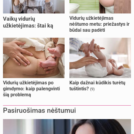
Vidurių užkietėjimas
Vaikų vidurių
nėštumo metu: priežastys ir
užkietėjimas: štai ką
būdai sau padėti
daryti
Vidurių užkietėjimas po
Kaip dažnai kūdikis turėtų
gimdymo: kaip palengvinti
tuštintis?
(9)
šią problemą
Pasiruošimas nėštumui