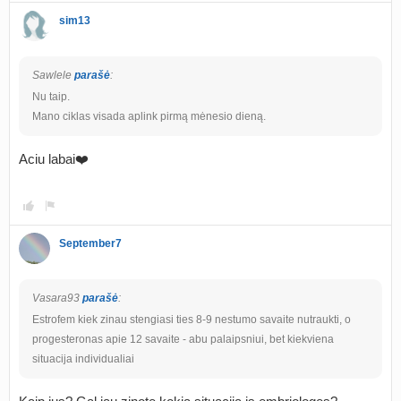
sim13
Sawlele
parašė
:
Nu taip.
Mano ciklas visada aplink pirmą mėnesio dieną.
Aciu labai❤️
September7
Vasara93
parašė
:
Estrofem kiek zinau stengiasi ties 8-9 nestumo savaite nutraukti, o
progesteronas apie 12 savaite - abu palaipsniui, bet kiekviena
situacija individualiai