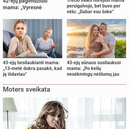
Trečio vaiko norėjusi mama
42-ejų pagimdžiusi
persigalvojo, bet buvo per
mama: „Vyresnė
vėlu: „Dabar esu šoke“
nėštumą išnešiojau
lengviau“
43-ejų besilaukianti mama:
43-ejų sūnaus susilaukusi
„13-metė dukra pasakė, kad
mama: „Po kelių
ją išdaviau“
nesėkmingų nėštumų jau
buvome praradę viltį“
Moters sveikata