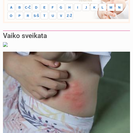
A
B
C-Č
D
E
F
G
H
I
J
K
L
M
N
O
P
R
S-Š
T
U
V
Z-Ž
Vaiko sveikata