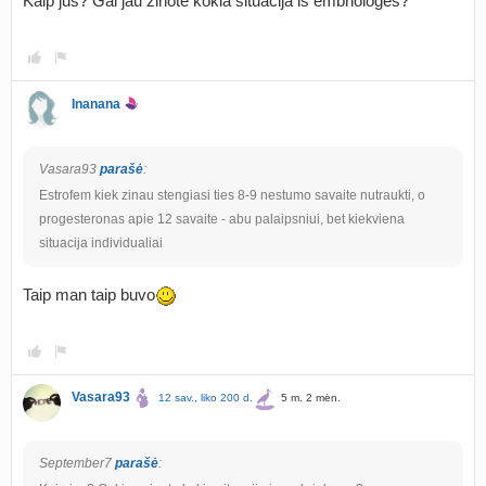
Kaip jus? Gal jau zinote kokia situacija is embriologes?
Inanana
Vasara93
parašė
:
Estrofem kiek zinau stengiasi ties 8-9 nestumo savaite nutraukti, o
progesteronas apie 12 savaite - abu palaipsniui, bet kiekviena
situacija individualiai
Taip man taip buvo
Vasara93
12 sav., liko 200 d.
5 m. 2 mėn.
September7
parašė
: