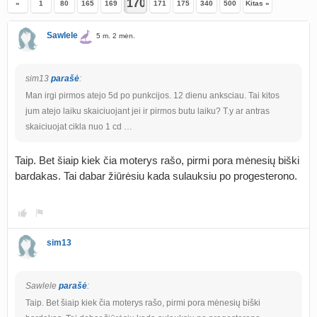
«
1
80
165
169
171
175
340
500
Kitas »
Sawlele
5 m. 2 mėn.
sim13
parašė
:
Man irgi pirmos atejo 5d po punkcijos. 12 dienu anksciau. Tai kitos
jum atejo laiku skaiciuojant jei ir pirmos butu laiku? T.y ar antras
skaiciuojat cikla nuo 1 cd …
Taip. Bet šiaip kiek čia moterys rašo, pirmi pora mėnesių biški
bardakas. Tai dabar žiūrėsiu kada sulauksiu po progesterono.
sim13
Sawlele
parašė
:
Taip. Bet šiaip kiek čia moterys rašo, pirmi pora mėnesių biški