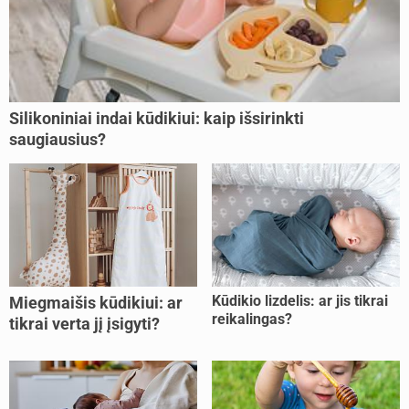
Silikoniniai indai kūdikiui: kaip išsirinkti
saugiausius?
Kūdikio lizdelis: ar jis tikrai
Miegmaišis kūdikiui: ar
reikalingas?
tikrai verta jį įsigyti?