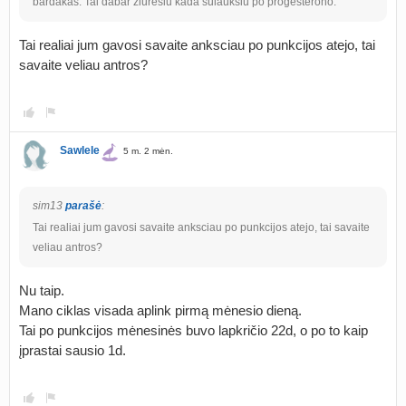
bardakas. Tai dabar žiūrėsiu kada sulauksiu po progesterono.
Tai realiai jum gavosi savaite anksciau po punkcijos atejo, tai
savaite veliau antros?
Sawlele
5 m. 2 mėn.
sim13
parašė
:
Tai realiai jum gavosi savaite anksciau po punkcijos atejo, tai savaite
veliau antros?
Nu taip.
Mano ciklas visada aplink pirmą mėnesio dieną.
Tai po punkcijos mėnesinės buvo lapkričio 22d, o po to kaip
įprastai sausio 1d.