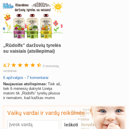
„Rūdolfs“ daržovių tyrelės
su vaisiais (atsiliepimai)
4.7
6 testuotojų
vertinimai
6 apžvalgos
-
7 komentarai
Naujausias atsiliepimas:
Tiek aš,
tiek 6 mėnesių dukrytė Linėja
matom tik „Rūdolfs“ tyrelių pliusus
ir nematom, kad kažkas mums
netiktų ir nepatiktų.
Vaikų vardai ir vardų reikšmės