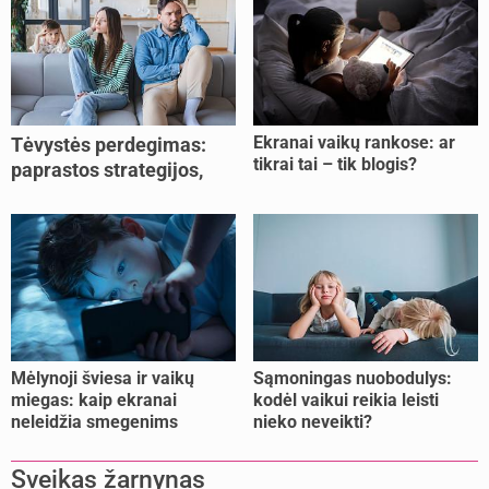
Ekranai vaikų rankose: ar
Tėvystės perdegimas:
tikrai tai – tik blogis?
paprastos strategijos,
padedančios atgauti
jėgas
Mėlynoji šviesa ir vaikų
Sąmoningas nuobodulys:
miegas: kaip ekranai
kodėl vaikui reikia leisti
neleidžia smegenims
nieko neveikti?
pailsėti?
Sveikas žarnynas