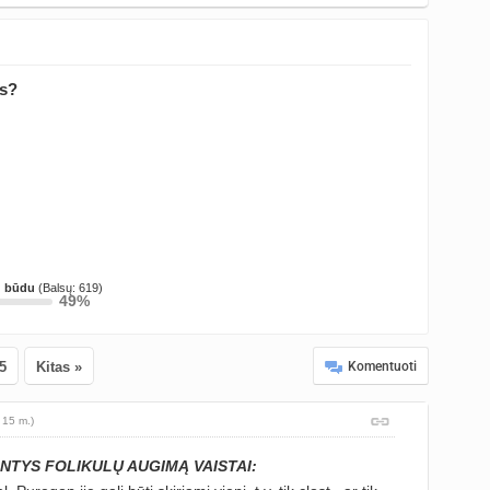
as?
tu būdu
(Balsų: 619)
49%
5
Kitas »
Komentuoti
 15 m.)
ANTYS FOLIKULŲ AUGIMĄ VAISTAI: