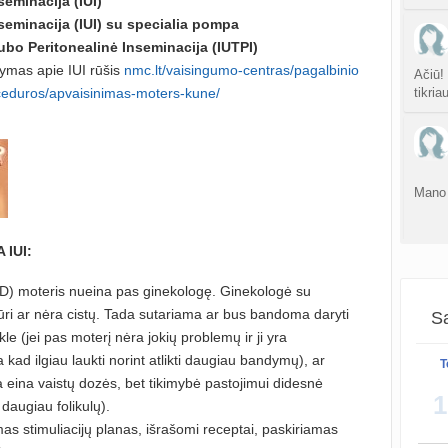
seminacija (IUI)
atnauji
nseminacija (IUI) su specialia pompa
Tubo Peritonealinė Inseminacija (IUTPI)
Persp
sukurt
ymas apie IUI rūšis
nmc.lt/vaisingumo-centras/pagalbinio
Ačiū!
ceduros/apvaisinimas-moters-kune/
tikria
sukurt
S
atnauji
Mano 
Gijim
 IUI:
atnauji
CD) moteris nueina pas ginekologę. Ginekologė su
Ž
atnauji
ri ar nėra cistų. Tada sutariama ar bus bandoma daryti
Sa
kle (jei pas moterį nėra jokių problemų ir ji yra
kad ilgiau laukti norint atlikti daugiau bandymų), ar
T
sukurt
a eina vaistų dozės, bet tikimybė pastojimui didesnė
1
daugiau folikulų).
Da
mas stimuliacijų planas, išrašomi receptai, paskiriamas
atnauji