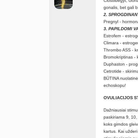
Clostilbegyt, Gonal,
gonalis, bet gali b
2. SPROGDINANT
Pregnyl - hormona
3. PAPILDOMI VA
Estrofem - estroge
Climara - estrogen
Thrombo ASS - kra
Bromokriptinas - 
Duphaston - prog
Cetrotide - skiri
BŪTINA nuolatinė 
echoskopu!
OVULIACIJOS S
Dažniausiai stimu
paskiriama 9, 10, 
koks gimdos gleivi
kartus. Kai užder