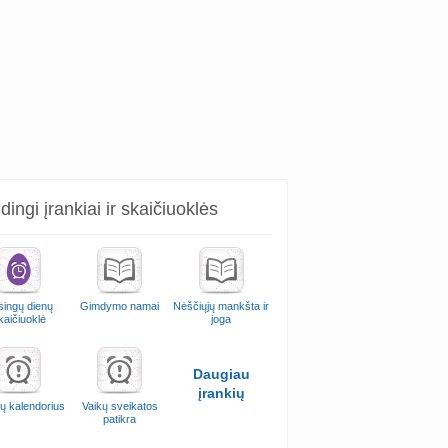
ingi įrankiai ir skaičiuoklės
singų dienų
Gimdymo namai
Nėščiųjų mankšta ir
kaičiuoklė
joga
Daugiau
įrankių
ų kalendorius
Vaikų sveikatos
patikra