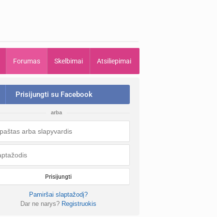
Forumas
Skelbimai
Atsiliepimai
Prisijungti su Facebook
arba
Prisijungti
Pamiršai slaptažodį?
Dar ne narys?
Registruokis