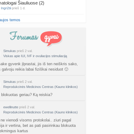
atologai Šiauliuose (2)
a
Ingri2tii
prieš 1 d.
aujos temos
u valymas
a
siksnyteee
prieš 1 d.
tis Šklėrius
nta
gerdinas
prieš 1 d.
Simukas
prieš 2 val.
Viskas apie IUI, IVF ir ovuliacijos stimuliaciją
vo mėnesio dvyniai
a
AgnieskaAdele
prieš 1 d.
ke gyvenk įlprastai, jis iš ten neiškris sako,
 galvoju reikia labai fiziškai nesiduot 🙂
is Jonas
nta
linikea223
prieš 1 d.
Simukas
prieš 2 val.
Reprodukcinės Medicinos Centras (Kauno klinikos)
rfo mokyklos
blokuotas geriau? Ką reiskia?
a
babarikė
prieš 2 d.
ewellinutte
prieš 2 val.
ausi, rečiausi berniukų vardai :)
Reprodukcinės Medicinos Centras (Kauno klinikos)
nta
Nerea
prieš 2 d.
 ne vienodi visoms protokolai.. ziuri pagal
ija ir vertina, bet as pati pasirinkau blokuota
ne gelio (progesterono) naudojimas
ekmingus kartus