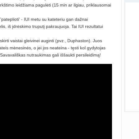
kštimo leidžiama pagulėti (15 min ar ilgiau, priklausomai
atnauji
į 'pateplioti' - IUI metu su kateteriu gan dažnai
is, iš įdrėskimo truputį pakraujuoja. Tai IUI rezultatui
sukurt
Visos
skirti vaistai gleivinei auginti (pvz., Duphaston). Juos
l ateis mėnesinės, o jei jos neateina - tęsti kol gydytojas
 Savavališkas nutraukimas gali iššaukti persileidimą!