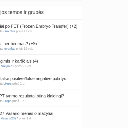
jos temos ir grupės
iai po FET (Frozen Embryo Transfer) (+2)
nta
Gra Ger
prieš 17 val.
ai per bėrimas? (+9)
nta
IevaMati
prieš 19 val.
gimis ir karščiais (4)
a
Naujokė1
prieš 21 val.
false positive/false negative patirtys
nta
Liiepa
prieš 1 d.
PT tyrimo rezultatai būna klaidingi?
nta
Liiepa
prieš 1 d.
27 Vasario mėnesio mažyliai
a
Vasaris2027
prieš 1 d.