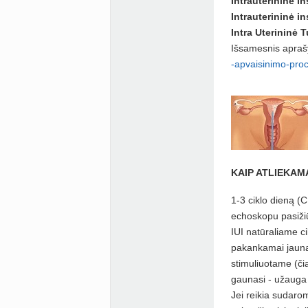
Intrauterininė in
Intrauterininė i
Intra Uterininė 
Išsamesnis apraš
-apvaisinimo-pro
KAIP ATLIEKAMA
1-3 ciklo dieną (
echoskopu pasižiū
IUI natūraliame ci
pakankamai jauna 
stimuliuotame (či
gaunasi - užauga 
Jei reikia sudaro