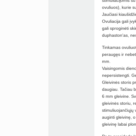
stimuliacijomis su 
ovuliuos), kurie 
Jaučiasi kiaušidž
Ovuliacija gali įvyk
gali sproginėti sk
duphaston'as, nes 
Tinkamas ovuliuot
peraugęs ir nebet
mm.
Vaisingomis dienom
nepersistengti. G
Gleivinės storis p
daugiau. Tačiau b
6 mm gleivine. Sv
gleivinės storiu,
stimuliuojančiųjų
auginti gleivinę, 
gleivinę labai plo