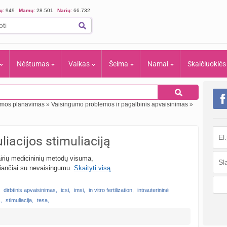
ių:
949
Mamų:
28.501
Narių:
66.732
Nėštumas
Vaikas
Šeima
Namai
Skaičiuoklės
eimos planavimas
»
Vaisingumo problemos ir pagalbinis apvaisinimas
»
uliacijos stimuliaciją
airių medicininių metodų visuma,
riančiai su nevaisingumu.
Skaityti visą
dirbtinis apvaisinimas
,
icsi
,
imsi
,
in vitro fertilization
,
intrauterininė
s
,
stimuliacija
,
tesa
,