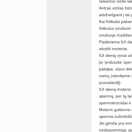
sekančio vizito la
Antras vizitas būn
atsižvelgiant į ta
Kai folikulai paka
folikulus ovuliuot
ovuliuoja maždau
Paskiriama IUI dat
atvykti moteriai.
IUI dieną vyras a
jis 'priduoda' spe
patalpa, visos di
namų (steriliame in
pusvalandį).
IUI dieną moteris
spermą, per tą lai
spermatozoidai ir 
Moteris guldoma a
sperma sušvirkšči
Jei gimda yra norm
neskausminga, ja