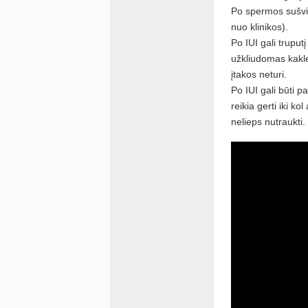
Po spermos sušvir
nuo klinikos).
Po IUI gali truput
užkliudomas kaklel
įtakos neturi.
Po IUI gali būti pa
reikia gerti iki ko
nelieps nutraukti.