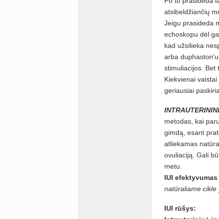
Po to prasideda l
atsibeldžiančių 
Jeigu prasideda mm
echoskopu dėl gali
kad užsilieka nes
arba duphaston'u, 
stimuliacijos. Bet
Kiekvienai vaistai 
geriausiai paskiri
INTRAUTERININĖ
metodas, kai paru
gimdą, esant prat
atliekamas natūra
ovuliaciją. Gali b
metu.
IUI efektyvumas
natūraliame cikle 
IUI rūšys: