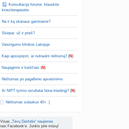
Konsultacija forume: klauskite
is brendimas (3)
kineziterapeutės
a
danguolyte
prieš 4 d.
Na ir ką skanaus gaminame?
D testuotojos! (bendra tema)
nta
Karlitele
prieš 4 d.
Skiepai: už ir prieš?
 drabuziai (2)
Vaisingumo klinikos Latvijoje
a
danguolyte
prieš 4 d.
Kaip apsispręsti, ar nutraukti nėštumą?
(
N
)
tumo ribos (11)
a
danguolyte
prieš 4 d.
Naujagimis ir karščiais
(
N
)
Gelis „Anaftin® Baby“ dygstant dantukams (atsiliepimai) (4)
Nėštumas po pagalbinio apvaisinimo
a
Spindulėlė1
prieš 4 d.
Ar NIPT tyrimo rezultatai būna klaidingi?
(
N
)
apsispręsti, ar nutraukti nėštumą? (+22)
0
nta
Liudeselis
prieš 5 d.
Nėštumas sulaukus 40+ :)
Dyson Airwrap plaukų formavimo prietaisas (atsiliepimai)
nta
RutaReads
prieš 5 d.
Visas
„Tėvų Darželio“ naujienas
rasi Facebook‘e. Junkis prie mūsų!