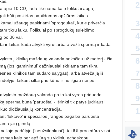
ikas.
2
a apie 10 CD, tada tikrinama kaip folikulai auga,
lytin
sukurt
i gali būti paskirtas papildomos apžiūros laikas.
3
nkamai užaugę paskiriami 'sprogdukai', kurie priverčia
T
i tam tikru laiku. Folikulai po sprogdukų suleidimo
4
atnauji
g po 36 val.
a ir laikai: kada atvykti vyrui arba atvežti spermą ir kada
5
vaiko
sukurt
tvyksta į kliniką maždaug valanda anksčiau už moterį - čia
6
rmą (jos 'gaminimui' dažniausiai skiriama tam tikra
Priva
7
sukurt
desnės klinikos tam sudaro sąlygas), arba atveža ją iš
delyje, laikant šiltai prie kūno ir ne ilgiau nei per
8
sukurt
 atvyksta maždaug valanda po to kai vyras priduoda
9
ką sperma būna 'paruošta' - išrinkti tik patys judriausi
Kaip 
1
kuo didžiausia jų koncentracija.
atnauji
nt 'lėktuvo' ir specialios įrangos pagalba paruošta
ama jai į gimdą.
atnauji
alioje padėtyje ('neužsilenkusi'), tai IUI procedūra visai
usmas kaip per apžiūrą su vidiniu echoskopu.