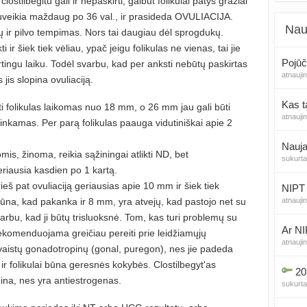
clostilbegitu gali ir nepaskirti, galbūt folikulai patys gražiai
suveikia maždaug po 36 val., ir prasideda OVULIACIJA.
Nau
ių ir pilvo tempimas. Nors tai daugiau dėl sprogdukų.
ti ir šiek tiek vėliau, ypač jeigu folikulas ne vienas, tai jie
Pojūč
irtingu laiku. Todėl svarbu, kad per anksti nebūtų paskirtas
atnauji
jis slopina ovuliaciją.
Kas t
i folikulas laikomas nuo 18 mm, o 26 mm jau gali būti
atnauji
inkamas. Per parą folikulas paauga vidutiniškai apie 2
Nauja
is, žinoma, reikia sąžiningai atlikti ND, bet
sukurt
eriausia kasdien po 1 kartą.
rieš pat ovuliaciją geriausias apie 10 mm ir šiek tiek
NIPT 
ūna, kad pakanka ir 8 mm, yra atvejų, kad pastojo net su
atnauji
arbu, kad ji būtų trisluoksnė. Tom, kas turi problemų su
Ar NI
 rekomenduojama greičiau pereiti prie leidžiamųjų
atnauji
 vaistų gonadotropinų (gonal, puregon), nes jie padeda
o ir folikulai būna geresnės kokybės. Clostilbegyt'as
20
nina, nes yra antiestrogenas.
sukurt