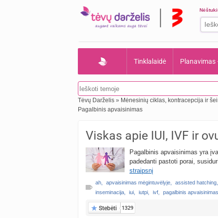
Nėštuk
Tinklalaidė
Planavimas
Tėvų Darželis
»
Mėnesinių ciklas, kontracepcija ir š
Pagalbinis apvaisinimas
Viskas apie IUI, IVF ir ov
Pagalbinis apvaisinimas yra įv
padedanti pastoti porai, susidu
straipsnį
ah
,
apvaisinimas mėgintuvėlyje
,
assisted hatching
,
inseminacija
,
iui
,
iutpi
,
ivf
,
pagalbinis apvaisinima
Stebėti
1329