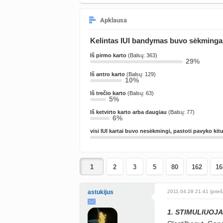
Apklausa
Kelintas IUI bandymas buvo sėkming
Iš pirmo karto
(Balsų: 363)
29%
Iš antro karto
(Balsų: 129)
10%
Iš trečio karto
(Balsų: 63)
5%
Iš ketvirto karto arba daugiau
(Balsų: 77)
6%
visi IUI kartai buvo nesėkmingi, pastoti pavyko ki
2
3
5
80
162
16
astukijus
2011.04.28 21:41 (prieš
1. STIMULIUOJ