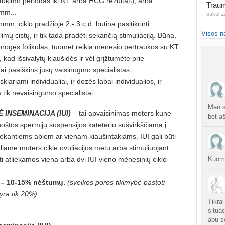
aukimo periodas iki NT arba HCG rezultatų, arba
Traum
mmm...
sukurt
m, ciklo pradžioje 2 - 3 c.d. būtina pasitikrinti
Visos n
mų cistų, ir tik tada pradėti sekančią stimuliaciją. Būna,
Čakr
sukurt
progęs folikulas, tuomet reikia mėnesio pertraukos su KT
kad išsivalytų kiaušidės ir vėl grįžtumėte prie
Kęstu
 tai paaiškins jūsų vaisinugmo specialistas.
atnauji
skiariami individualiai, ir dozės labai individualios, ir
a tik nevaisingumo specialistai
Ko
sukurt
Man sa
 INSEMINACIJA (IUI)
– tai apvaisinimas moters kūne
bet aš
oštos spermijų suspensijos kateteriu sušvirkščiama į
Anuž
ekantiems abiem ar vienam kiaušintakiams. IUI gali būti
atnauji
liame moters cikle ovuliacijos metu arba stimuliuojant
Valdo
ūti atliekamos viena arba dvi IUI vieno mėnesinių ciklo
Kuom 
sukurt
 – 10-15% nėštumų.
(sveikos poros tikimybė pastoti
Graži
yra tik 20%)
atnauji
Tikrai
situac
Crino
abu s