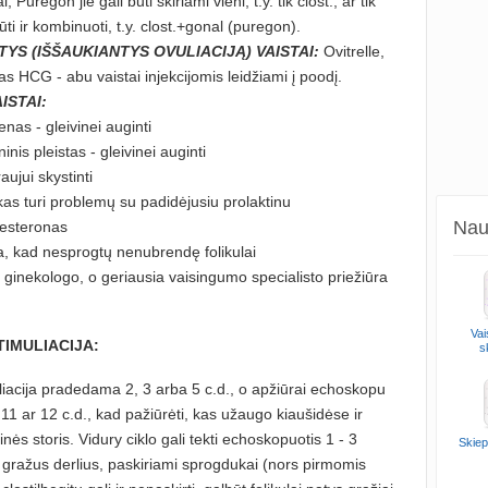
 Puregon jie gali būti skiriami vieni, t.y. tik clost., ar tik
ūti ir kombinuoti, t.y. clost.+gonal (puregon).
YS (IŠŠAUKIANTYS OVULIACIJĄ) VAISTAI:
Ovitrelle,
s HCG - abu vaistai injekcijomis leidžiami į poodį.
ISTAI:
nas - gleivinei auginti
inis pleistas - gleivinei auginti
ujui skystinti
kas turi problemų su padidėjusiu prolaktinu
Naud
esteronas
ma, kad nesprogtų nenubrendę folikulai
ginekologo, o geriausia vaisingumo specialisto priežiūra
Vai
TIMULIACIJA:
s
liacija pradedama 2, 3 arba 5 c.d., o apžiūrai echoskopu
11 ar 12 c.d., kad pažiūrėti, kas užaugo kiaušidėse ir
nės storis. Vidury ciklo gali tekti echoskopuotis 1 - 3
Skiep
i gražus derlius, paskiriami sprogdukai (nors pirmomis