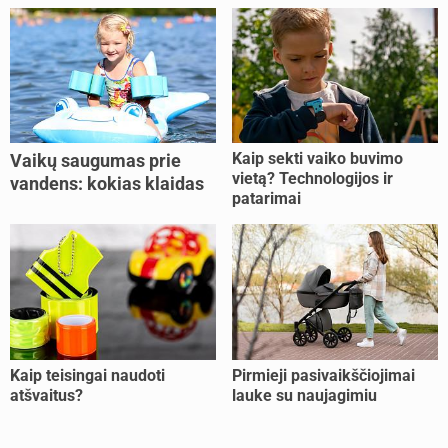
Kaip sekti vaiko buvimo
Vaikų saugumas prie
vietą? Technologijos ir
vandens: kokias klaidas
patarimai
dažniausiai daro tėvai?
Kaip teisingai naudoti
Pirmieji pasivaikščiojimai
atšvaitus?
lauke su naujagimiu