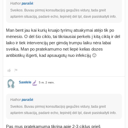
Hathor
parašė
:
Sveikos. Buvau pirmoj konsultacijoj gegužės vidury, tada greit
aptarėm situaciją, padarė echo, tepinėlį dėl lpl, davė pasiskaityti info.
Man bent jau kai kurių kruajo tyrimų atsakymai atėjo tik po
mėnesio. O dėl šio ciklo, tai tikriausiai perkels į kitą ciklą ir dėl
laiko ir tiek intervencijų per gimdą trumpu laiku nėra labai
sveika. Man po pratekamumo net liepė kelias dozes
antibiotikų išgerti, kad apsaugotų nuo infekcijų 🙂
Sawlele
5 m. 2 mėn.
Hathor
parašė
:
Sveikos. Buvau pirmoj konsultacijoj gegužės vidury, tada greit
aptarėm situaciją, padarė echo, tepinėlį dėl lpl, davė pasiskaityti info.
Pas mus pratekamumą tikrina apie 2-3 ciklus prieš