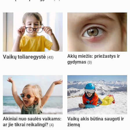
Akių miežis: priežastys ir
Vaikų toliaregystė
(43)
gydymas
(3)
Akiniai nuo saulės vaikams:
Vaikų akis būtina saugoti ir
ar jie tikrai reikalingi?
žiemą
(4)