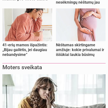
nesėkmingų nėštumų jau
pasakė, kad ją išdaviau“
buvome praradę viltį“
41-erių mamos išpažintis:
Nėštumas skirtingame
„Bijau gailėtis, jei daugiau
amžiuje: kokie privalumai ir
nebandysime“
iššūkiai laukia būsimų
mamų?
Moters sveikata