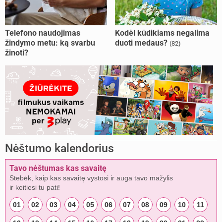
Telefono naudojimas
Kodėl kūdikiams negalima
žindymo metu: ką svarbu
duoti medaus?
(82)
žinoti?
Nėštumo kalendorius
Tavo nėštumas kas savaitę
Stebėk, kaip kas savaitę vystosi ir auga tavo mažylis
ir keitiesi tu pati!
01
02
03
04
05
06
07
08
09
10
11