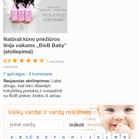
Natūrali kūno priežiūros
linija vaikams „BioB Baby“
(atsiliepimai)
4.9
7 testuotojų
vertinimai
7 apžvalgos
-
9 komentarai
Naujausias atsiliepimas:
Labai
džiugu, kad teko išbandyti
kokybišką produktą ir susipažinti
su BioB prekės ženklu iš arčiau.
Vaikų vardai ir vardų reikšmės
A
B
C-Č
D
E
F
G
H
I
J
K
L
M
N