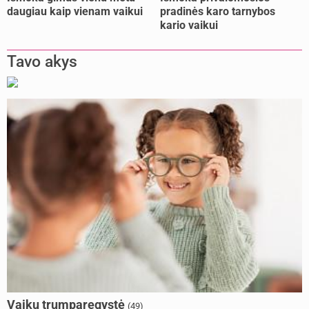
daugiau kaip vienam vaikui
pradinės karo tarnybos
kario vaikui
Tavo akys
Vaikų trumparegystė
(49)