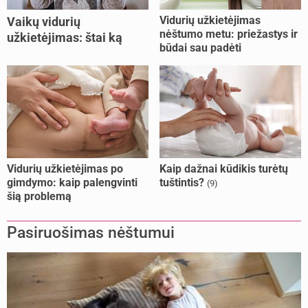
Vidurių užkietėjimas
Vaikų vidurių
nėštumo metu: priežastys ir
užkietėjimas: štai ką
būdai sau padėti
daryti
Vidurių užkietėjimas po
Kaip dažnai kūdikis turėtų
gimdymo: kaip palengvinti
tuštintis?
(9)
šią problemą
Pasiruošimas nėštumui