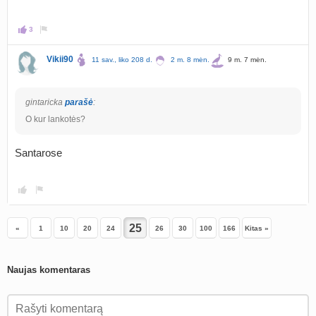
3
Vikii90
11 sav., liko 208 d.
2 m. 8 mėn.
9 m. 7 mėn.
gintaricka
parašė
:
O kur lankotės?
Santarose
«
1
10
20
24
26
30
100
166
Kitas »
Naujas komentaras