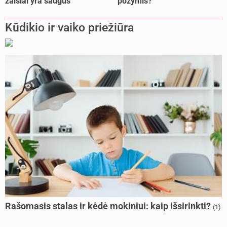
žaislai yra saugūs
požymis?
Kūdikio ir vaiko priežiūra
Rašomasis stalas ir kėdė mokiniui: kaip išsirinkti?
(1)