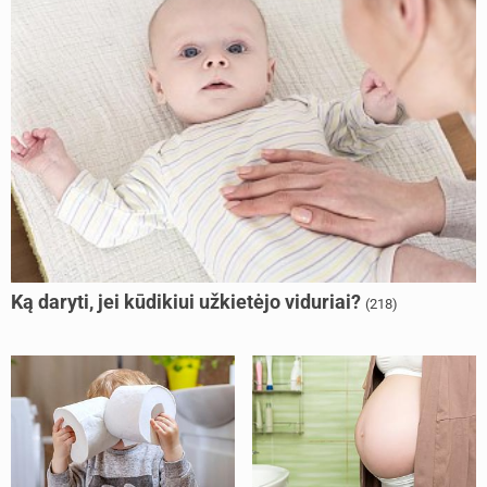
Ką daryti, jei kūdikiui užkietėjo viduriai?
(218)