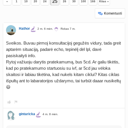
«
1
10
20
24
26
30
100
166
Kitas »
Komentuoti
Hathor
2 m. 6 mėn.
Rokas 7 m.
Sveikos. Buvau pirmoj konsultacijoj gegužės vidury, tada greit
aptarėm situaciją, padarė echo, tepinėlį dėl lpl, davė
pasiskaityti info.
Rytoj važiuoju darytis pratekamumą, bus 5cd. Ar galiu tikėtis,
kad po pratekamumo startuosiu su ivf, ar 5cd jau vėloka
skaitosi ir labiau tikėtina, kad nukels kitam ciklui? Kitas ciklas
išpultų ant to labaratorijos uždarymo, tai turbūt daaar nusikeltų
😃
gintaricka
4 m. 8 mėn.