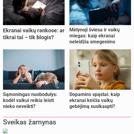
Mėlynoji šviesa ir vaikų
Ekranai vaikų rankose: ar
miegas: kaip ekranai
tikrai tai – tik blogis?
neleidžia smegenims
pailsėti?
Sąmoningas nuobodulys:
Dopamino spąstai: kaip
kodėl vaikui reikia leisti
ekranai keičia vaikų
nieko neveikti?
gebėjimą susikaupti?
Sveikas žarnynas