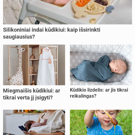
Silikoniniai indai kūdikiui: kaip išsirinkti
saugiausius?
Kūdikio lizdelis: ar jis tikrai
Miegmaišis kūdikiui: ar
reikalingas?
tikrai verta jį įsigyti?