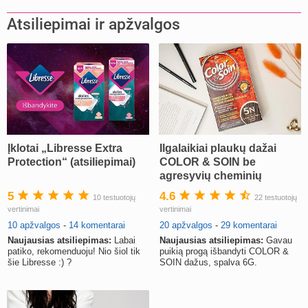
Atsiliepimai ir apžvalgos
Įklotai „Libresse Extra
Ilgalaikiai plaukų dažai
Protection“ (atsiliepimai)
COLOR & SOIN be
agresyvių cheminių
medžiagų (atsiliepimai)
5
4.6
10 testuotojų
22 testuotojų
vertinimai
vertinimai
10 apžvalgos
-
14 komentarai
20 apžvalgos
-
29 komentarai
Naujausias atsiliepimas:
Labai
Naujausias atsiliepimas:
Gavau
patiko, rekomenduoju! Nio šiol tik
puikią progą išbandyti COLOR &
šie Libresse :) ?
SOIN dažus, spalva 6G.