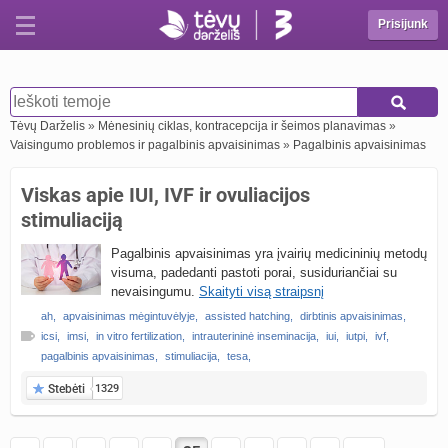
Prisijunk
Tėvų Darželis
»
Mėnesinių ciklas, kontracepcija ir šeimos planavimas
»
Vaisingumo problemos ir pagalbinis apvaisinimas
»
Pagalbinis apvaisinimas
Viskas apie IUI, IVF ir ovuliacijos
stimuliaciją
Pagalbinis apvaisinimas yra įvairių medicininių metodų
visuma, padedanti pastoti porai, susiduriančiai su
nevaisingumu.
Skaityti visą straipsnį
ah
,
apvaisinimas mėgintuvėlyje
,
assisted hatching
,
dirbtinis apvaisinimas
,
icsi
,
imsi
,
in vitro fertilization
,
intrauterininė inseminacija
,
iui
,
iutpi
,
ivf
,
pagalbinis apvaisinimas
,
stimuliacija
,
tesa
,
Stebėti
1329