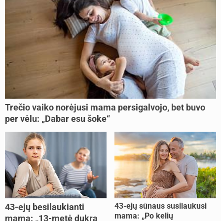
Trečio vaiko norėjusi mama persigalvojo, bet buvo
per vėlu: „Dabar esu šoke“
43-ejų sūnaus susilaukusi
43-ejų besilaukianti
mama: „Po kelių
mama: „13-metė dukra