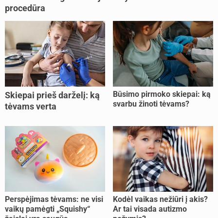
procedūra
Būsimo pirmoko skiepai: ką
Skiepai prieš darželį: ką
svarbu žinoti tėvams?
tėvams verta
pasitikrinti?
Perspėjimas tėvams: ne visi
Kodėl vaikas nežiūri į akis?
vaikų pamėgti „Squishy“
Ar tai visada autizmo