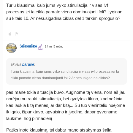
Turiu klausima, kaip jums vyko stinuliacija ir visas ivf
procesas jei ta cikla pamato viena dominuojanti foli? Lyginan
su kitais 10. Ar nesusigadina ciklas del 1 tarkim sprogusio?
Šišioniškė
14 m. 5 mėn.
akveja
parašė
:
Turiu klausima, kaip jums vyko stinuliacija ir visas ivf procesas jei ta
cikla pamato viena dominuojanti foli? Ar nesusigadina ciklas?
pas mane tokia situacija buvo. Auginome tą vieną, nors aš jau
norėjau nutraukti stimuliacija, bet gydytoja tikino, kad nežinia
kas laukia kitą mėnesį ar dar kitą... Su tuo vieninteliu nuėjome
iki galo, išpunktavo, apvaisino ir įsodino, dabar gyvename
laukime, hcg pirmadienį
Patikslinote klausimą, tai dabar mano atsakymas šalia