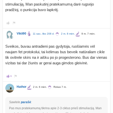
stimuliaciją. Man paskutinį pratekamumą darė rugsėjo
pradžioj, o punkcija buvo lapkritį.
Vikii90
11 sav., liko 208 d.
2 m. 8 mėn.
9 m. 7 mėn.
Sveikos, buvau antradieni pas gydytoja, ruošiamės vėl
naujam fet protokolui, tai kėlimas bus beveik natūraliam cikle
tik ovitrele skirs na ir aišku po jo progesterono. Bus dar vienas
vizitas tai dar žiurės ar gerai auga gimdos gleivinė.
6
Hathor
2 m. 6 mėn.
Rokas 7 m.
Sawlele
parašė
:
Pas mus pratekamumą tikrina apie 2-3 ciklus prieš stimuliaciją. Man