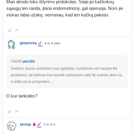
Man atrodo toks ištyrimo protokolas. Šiaip jei kažkokoų
sąaugų ten randa, įtaria endometriozę, gal operuoja. Nors jei
viskas labai užakę, nemanau, kad ten kažką pakeisi.
gintaricka
4 m. 8 mėn.
Vikii90
parašė
:
Sveikos, buvau antradieni pas gydytoja, ruošiamės vėl naujam fet
protokolui, tai kėlimas bus beveik natūraliam cikle tik ovitrele skirs na
ir aišku po jo progestero…
O kur lankotės?
akveja
2 m. 6 d.