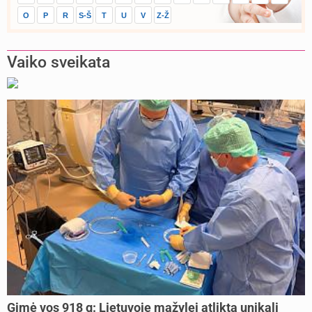
O
P
R
S-Š
T
U
V
Z-Ž
Vaiko sveikata
Gimė vos 918 g: Lietuvoje mažylei atlikta unikali