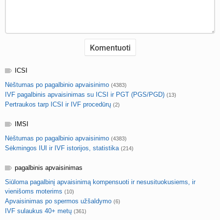
ICSI
Nėštumas po pagalbinio apvaisinimo
(4383)
IVF pagalbinis apvaisinimas su ICSI ir PGT (PGS/PGD)
(13)
Pertraukos tarp ICSI ir IVF procedūrų
(2)
IMSI
Nėštumas po pagalbinio apvaisinimo
(4383)
Sėkmingos IUI ir IVF istorijos, statistika
(214)
pagalbinis apvaisinimas
Siūloma pagalbinį apvaisinimą kompensuoti ir nesusituokusiems, ir
vienišoms moterims
(10)
Apvaisinimas po spermos užšaldymo
(6)
IVF sulaukus 40+ metų
(361)