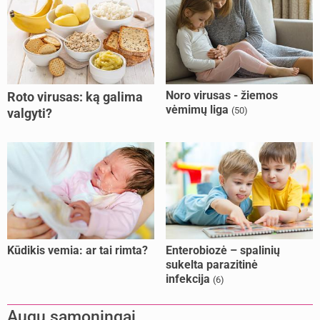
Noro virusas - žiemos
Roto virusas: ką galima
vėmimų liga
(50)
valgyti?
Kūdikis vemia: ar tai rimta?
Enterobiozė – spalinių
sukelta parazitinė
infekcija
(6)
Augu sąmoningai