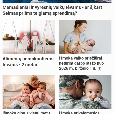
Mamadieniai ir vyresnių vaikų tėvams - ar šįkart
Seimas priims teigiamą sprendimą?
Išmoka vaiko priežiūrai
Alimentų nemokantiems
neturint darbo stažo nuo
tėvams - 2 metai
2026 m. birželio 1 d.
(3)
kalėjimo
Išmoka gimus vienu metu
Išmoka privalomosios