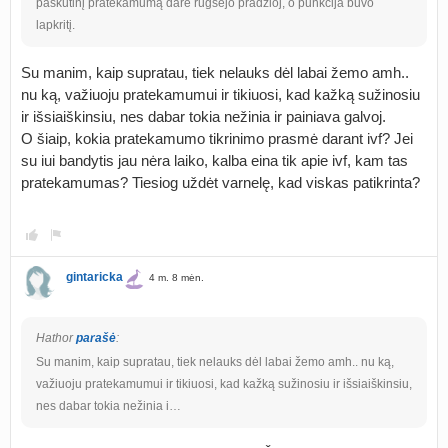
paskutinį pratekamumą darė rugsėjo pradžioj, o punkcija buvo
lapkritį.
Su manim, kaip supratau, tiek nelauks dėl labai žemo amh..
nu ką, važiuoju pratekamumui ir tikiuosi, kad kažką sužinosiu
ir išsiaiškinsiu, nes dabar tokia nežinia ir painiava galvoj.
O šiaip, kokia pratekamumo tikrinimo prasmė darant ivf? Jei
su iui bandytis jau nėra laiko, kalba eina tik apie ivf, kam tas
pratekamumas? Tiesiog uždėt varnelę, kad viskas patikrinta?
gintaricka
4 m. 8 mėn.
Hathor
parašė
:
Su manim, kaip supratau, tiek nelauks dėl labai žemo amh.. nu ką,
važiuoju pratekamumui ir tikiuosi, kad kažką sužinosiu ir išsiaiškinsiu,
nes dabar tokia nežinia i…