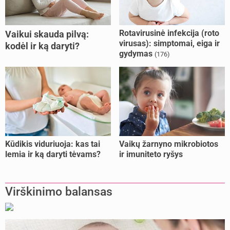
Rotavirusinė infekcija (roto
Vaikui skauda pilvą:
virusas): simptomai, eiga ir
kodėl ir ką daryti?
gydymas
(176)
Kūdikis viduriuoja: kas tai
Vaikų žarnyno mikrobiotos
lemia ir ką daryti tėvams?
ir imuniteto ryšys
Virškinimo balansas