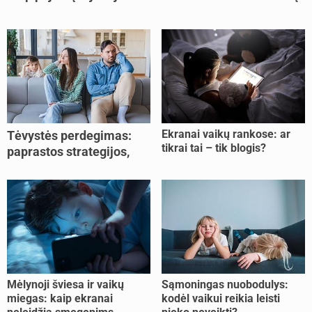
Ekranai vaikų rankose: ar
Tėvystės perdegimas:
tikrai tai – tik blogis?
paprastos strategijos,
padedančios atgauti
jėgas
Mėlynoji šviesa ir vaikų
Sąmoningas nuobodulys:
miegas: kaip ekranai
kodėl vaikui reikia leisti