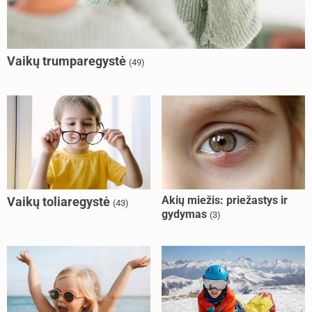
Vaikų trumparegystė
(49)
Akių miežis: priežastys ir
Vaikų toliaregystė
(43)
gydymas
(3)