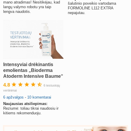
mano atradimas! Nesitikėjau, kad
šalutinio poveikio vartodama
langų valymo robotu yra taip
FORMOLINE L112 EXTRA
lengva naudotis.
nepajutau.
Intensyviai drėkinantis
emolientas „Bioderma
Atoderm Intensive Baume“
4.8
6 testuotojų
vertinimai
6 apžvalgos
-
10 komentarai
Naujausias atsiliepimas:
Reziumė: toliau tikrai naudosiu ir
kitiems rekomenduoju.