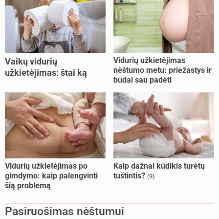
Vidurių užkietėjimas
Vaikų vidurių
nėštumo metu: priežastys ir
užkietėjimas: štai ką
būdai sau padėti
daryti
Vidurių užkietėjimas po
Kaip dažnai kūdikis turėtų
gimdymo: kaip palengvinti
tuštintis?
(9)
šią problemą
Pasiruošimas nėštumui