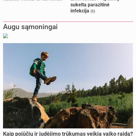
sukelta parazitinė
infekcija
(6)
Augu sąmoningai
Kaip pojūčių ir judėjimo trūkumas veikia vaiko raidą?