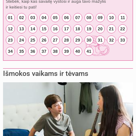
Stebėk, kaip kas savaitę vystosi ir auga tavo mažylis
ir keitiesi tu pati!
01
02
03
04
05
06
07
08
09
10
11
12
13
14
15
16
17
18
19
20
21
22
23
24
25
26
27
28
29
30
31
32
33
34
35
36
37
38
39
40
41
Išmokos vaikams ir tėvams