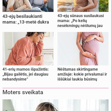
43-ejų sūnaus susilaukusi
43-ejų besilaukianti
mama: „Po kelių
mama: „13-metė dukra
nesėkmingų nėštumų jau
pasakė, kad ją išdaviau“
buvome praradę viltį“
41-erių mamos išpažintis:
Nėštumas skirtingame
„Bijau gailėtis, jei daugiau
amžiuje: kokie privalumai ir
nebandysime“
iššūkiai laukia būsimų
mamų?
Moters sveikata