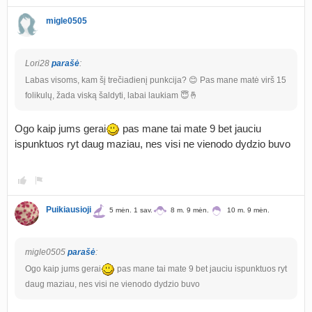
migle0505
Lori28
parašė
:
Labas visoms, kam šį trečiadienį punkcija? 😊 Pas mane matė virš 15
folikulų, žada viską šaldyti, labai laukiam 😇🤞
Ogo kaip jums gerai
pas mane tai mate 9 bet jauciu
ispunktuos ryt daug maziau, nes visi ne vienodo dydzio buvo
Puikiausioji
5 mėn. 1 sav.
8 m. 9 mėn.
10 m. 9 mėn.
migle0505
parašė
:
Ogo kaip jums gerai
pas mane tai mate 9 bet jauciu ispunktuos ryt
daug maziau, nes visi ne vienodo dydzio buvo