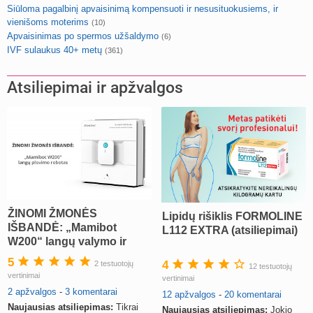
Siūloma pagalbinį apvaisinimą kompensuoti ir nesusituokusiems, ir
vienišoms moterims
(10)
Apvaisinimas po spermos užšaldymo
(6)
IVF sulaukus 40+ metų
(361)
Atsiliepimai ir apžvalgos
ŽINOMI ŽMONĖS
Lipidų rišiklis FORMOLINE
IŠBANDĖ: „Mamibot
L112 EXTRA (atsiliepimai)
W200“ langų valymo ir
siurbimo robotas
5
4
2 testuotojų
12 testuotojų
vertinimai
vertinimai
2 apžvalgos
-
3 komentarai
12 apžvalgos
-
20 komentarai
Naujausias atsiliepimas:
Tikrai
Naujausias atsiliepimas:
Jokio