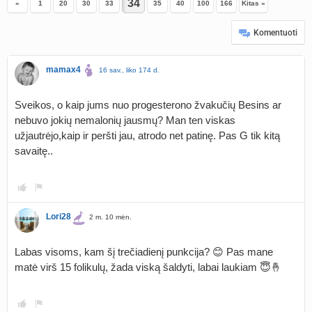
«
1
20
30
33
35
40
100
166
Kitas »
Komentuoti
mamax4
16 sav., liko 174 d.
Sveikos, o kaip jums nuo progesterono žvakučių Besins ar
nebuvo jokių nemalonių jausmų? Man ten viskas
užjautrėjo,kaip ir peršti jau, atrodo net patinę. Pas G tik kitą
savaitę..
Lori28
2 m. 10 mėn.
Labas visoms, kam šį trečiadienį punkcija? 😊 Pas mane
matė virš 15 folikulų, žada viską šaldyti, labai laukiam 😇🤞