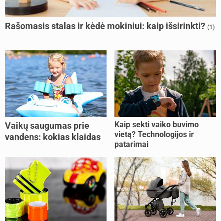
Rašomasis stalas ir kėdė mokiniui: kaip išsirinkti?
(1)
Kaip sekti vaiko buvimo
Vaikų saugumas prie
vietą? Technologijos ir
vandens: kokias klaidas
patarimai
dažniausiai daro tėvai?