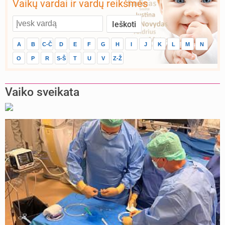
Vaikų vardai ir vardų reikšmės
A
B
C-Č
D
E
F
G
H
I
J
K
L
M
N
O
P
R
S-Š
T
U
V
Z-Ž
Vaiko sveikata