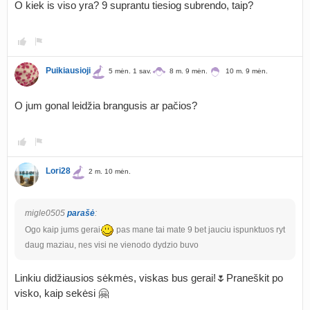
O kiek is viso yra? 9 suprantu tiesiog subrendo, taip?
Puikiausioji
5 mėn. 1 sav.
8 m. 9 mėn.
10 m. 9 mėn.
O jum gonal leidžia brangusis ar pačios?
Lori28
2 m. 10 mėn.
migle0505
parašė
:
Ogo kaip jums gerai
pas mane tai mate 9 bet jauciu ispunktuos ryt
daug maziau, nes visi ne vienodo dydzio buvo
Linkiu didžiausios sėkmės, viskas bus gerai!🌷Praneškit po
visko, kaip sekėsi 🤗