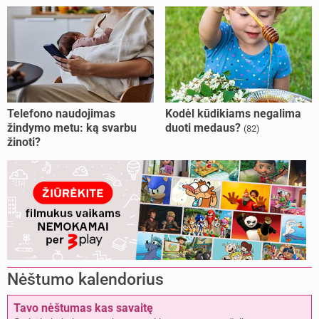
Telefono naudojimas
Kodėl kūdikiams negalima
žindymo metu: ką svarbu
duoti medaus?
(82)
žinoti?
Nėštumo kalendorius
Tavo nėštumas kas savaitę