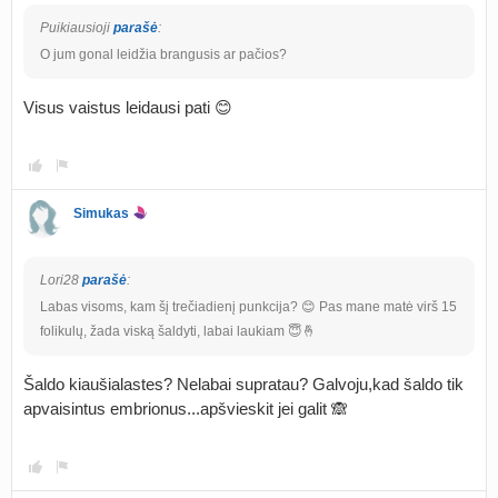
Puikiausioji
parašė
:
O jum gonal leidžia brangusis ar pačios?
Visus vaistus leidausi pati 😊
Simukas
Lori28
parašė
:
Labas visoms, kam šį trečiadienį punkcija? 😊 Pas mane matė virš 15
folikulų, žada viską šaldyti, labai laukiam 😇🤞
Šaldo kiaušialastes? Nelabai supratau? Galvoju,kad šaldo tik
apvaisintus embrionus...apšvieskit jei galit 🙈