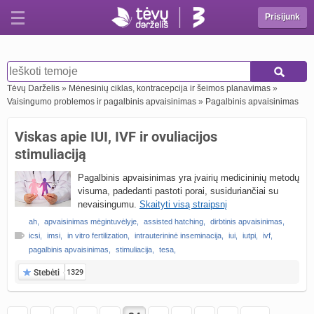
Prisijunk
Tėvų Darželis
»
Mėnesinių ciklas, kontracepcija ir šeimos planavimas
»
Vaisingumo problemos ir pagalbinis apvaisinimas
»
Pagalbinis apvaisinimas
Viskas apie IUI, IVF ir ovuliacijos
stimuliaciją
Pagalbinis apvaisinimas yra įvairių medicininių metodų
visuma, padedanti pastoti porai, susiduriančiai su
nevaisingumu.
Skaityti visą straipsnį
ah
,
apvaisinimas mėgintuvėlyje
,
assisted hatching
,
dirbtinis apvaisinimas
,
icsi
,
imsi
,
in vitro fertilization
,
intrauterininė inseminacija
,
iui
,
iutpi
,
ivf
,
pagalbinis apvaisinimas
,
stimuliacija
,
tesa
,
Stebėti
1329