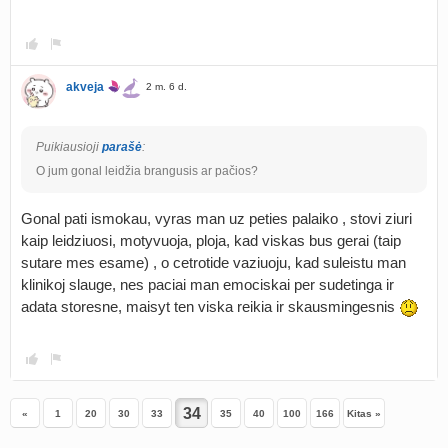
akveja
2 m. 6 d.
Puikiausioji
parašė
:
O jum gonal leidžia brangusis ar pačios?
Gonal pati ismokau, vyras man uz peties palaiko , stovi ziuri
kaip leidziuosi, motyvuoja, ploja, kad viskas bus gerai (taip
sutare mes esame) , o cetrotide vaziuoju, kad suleistu man
klinikoj slauge, nes paciai man emociskai per sudetinga ir
adata storesne, maisyt ten viska reikia ir skausmingesnis
«
1
20
30
33
35
40
100
166
Kitas »