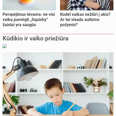
Perspėjimas tėvams: ne visi
Kodėl vaikas nežiūri į akis?
vaikų pamėgti „Squishy“
Ar tai visada autizmo
žaislai yra saugūs
požymis?
Kūdikio ir vaiko priežiūra