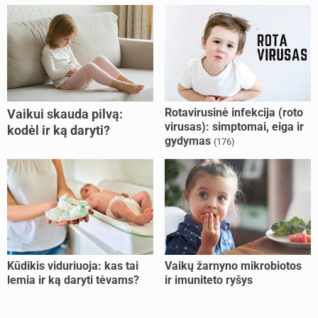
Rotavirusinė infekcija (roto
Vaikui skauda pilvą:
virusas): simptomai, eiga ir
kodėl ir ką daryti?
gydymas
(176)
Kūdikis viduriuoja: kas tai
Vaikų žarnyno mikrobiotos
lemia ir ką daryti tėvams?
ir imuniteto ryšys