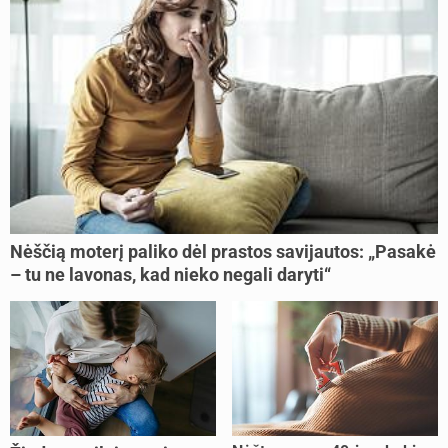
Nėščią moterį paliko dėl prastos savijautos: „Pasakė
– tu ne lavonas, kad nieko negali daryti“