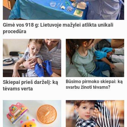
Gimė vos 918 g: Lietuvoje mažylei atlikta unikali
procedūra
Būsimo pirmoko skiepai: ką
Skiepai prieš darželį: ką
svarbu žinoti tėvams?
tėvams verta
pasitikrinti?