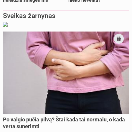
neleidžia smegenims
nieko neveikti?
pailsėti?
Sveikas žarnynas
Po valgio pučia pilvą? Štai kada tai normalu, o kada
verta sunerimti