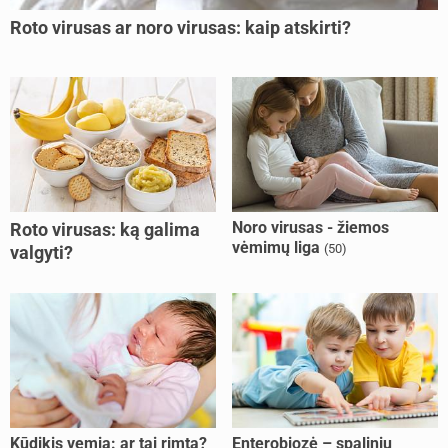
Roto virusas ar noro virusas: kaip atskirti?
Noro virusas - žiemos
Roto virusas: ką galima
vėmimų liga
(50)
valgyti?
Kūdikis vemia: ar tai rimta?
Enterobiozė – spalinių