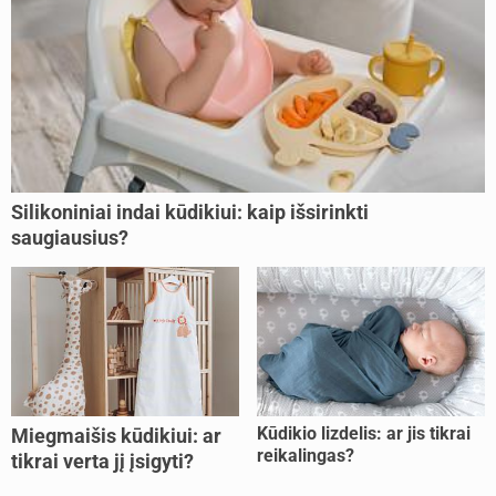
Silikoniniai indai kūdikiui: kaip išsirinkti
saugiausius?
Kūdikio lizdelis: ar jis tikrai
Miegmaišis kūdikiui: ar
reikalingas?
tikrai verta jį įsigyti?