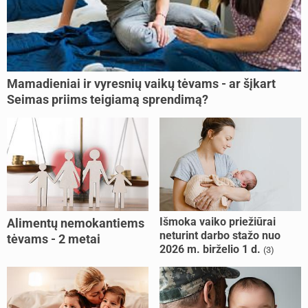
Mamadieniai ir vyresnių vaikų tėvams - ar šįkart
Seimas priims teigiamą sprendimą?
Išmoka vaiko priežiūrai
Alimentų nemokantiems
neturint darbo stažo nuo
tėvams - 2 metai
2026 m. birželio 1 d.
(3)
kalėjimo