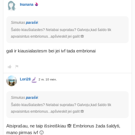
Inanana
Simukas
parašė
:
Šaldo kiaušialastes? Nelabai supratau? Galvoju,kad šaldo tik
apvaisintus embrionus...apšvieskit jei galit 🙈
gali ir kiausialastesm bei jei ivf tada embrionai
Lori28
2 m. 10 mėn.
Simukas
parašė
:
Šaldo kiaušialastes? Nelabai supratau? Galvoju,kad šaldo tik
apvaisintus embrionus...apšvieskit jei galit 🙈
Atsiprašau, ne taip išsireiškiau 🙈 Embrionus žada šaldyti,
mano pirmas ivf 🙂