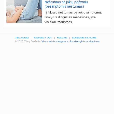
Nėštumas be jokių požymių
(besimptomis nėštumas)
Iš tikrųjų nėštumas be jokių simptomų,
išskyrus dingusias mėnesines, yra
visiškai įmanomas.
Pilna versija
|
Taisyklės ir DUK
|
Reklama
|
Susisiekite su mumis
© 2026 Tėvų Darželis.
Visos teisės saugomos.
Atsakomybės apribojimas