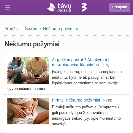
Prisijunk
Pradžia
Gairės
Nėštumo požymiai
Nėštumo požymiai
Ar galėjau pastoti? Atsakymai į
neraminančius klausimus
(150)
Įvairių klausimų, susijusių su neplanuotu
nėštumu, kyla ne tik paaugliams, bet ir
ilgalaikiams partneriams ar santuokoje
gyvenančioms poroms.
Pirmieji nėštumo požymiai
(4718)
Pirmieji nėštumo požymiai (simptomai)
gali pasirodyti jau 2-3 savaitę po
nesaugaus sekso (t.y. apie 4-6 nėštumo
savaitę).