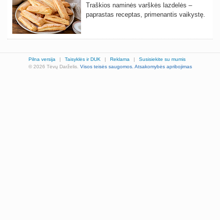
Traškios naminės varškės lazdelės –
paprastas receptas, primenantis vaikystę.
Pilna versija
|
Taisyklės ir DUK
|
Reklama
|
Susisiekite su mumis
© 2026 Tėvų Darželis.
Visos teisės saugomos.
Atsakomybės apribojimas