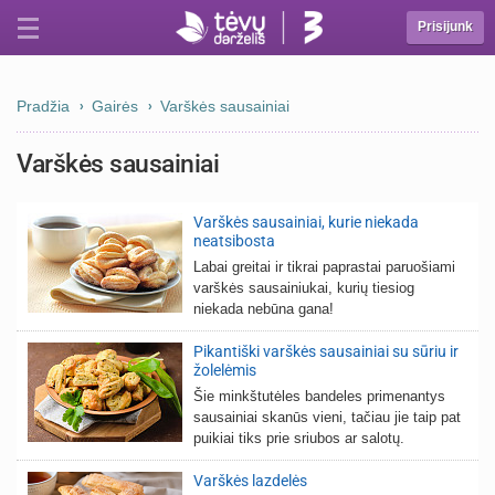
Prisijunk
Pradžia
Gairės
Varškės sausainiai
Varškės sausainiai
Varškės sausainiai, kurie niekada
neatsibosta
Labai greitai ir tikrai paprastai paruošiami
varškės sausainiukai, kurių tiesiog
niekada nebūna gana!
Pikantiški varškės sausainiai su sūriu ir
žolelėmis
Šie minkštutėles bandeles primenantys
sausainiai skanūs vieni, tačiau jie taip pat
puikiai tiks prie sriubos ar salotų.
Varškės lazdelės