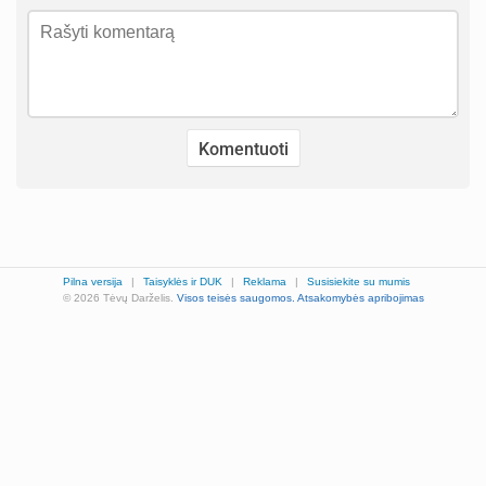
Pilna versija
|
Taisyklės ir DUK
|
Reklama
|
Susisiekite su mumis
© 2026 Tėvų Darželis.
Visos teisės saugomos.
Atsakomybės apribojimas