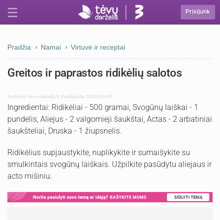
Prisijunk
Pradžia
Namai
Virtuvė ir receptai
Greitos ir paprastos ridikėlių salotos
Autorius:
tevu-darzelis.lt
,
Publikuota: 0000-00-00
Ingredientai: Ridikėliai - 500 gramai, Svogūnų laiškai - 1
pundelis, Aliejus - 2 valgomieji šaukštai, Actas - 2 arbatiniai
šaukšteliai, Druska - 1 žiupsnelis.
Ridikėlius supjaustykite, nuplikykite ir sumaišykite su
smulkintais svogūnų laiškais. Užpilkite pasūdytu aliejaus ir
acto mišiniu.