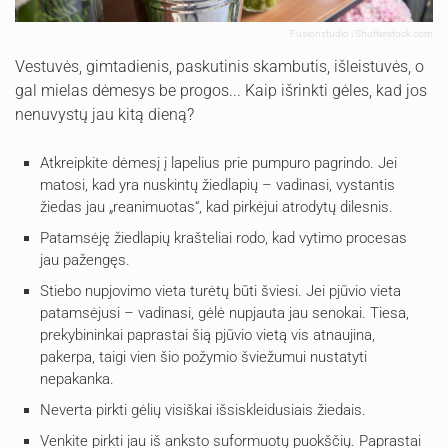
Fusionstudio | Shutterstock.com
Vestuvės, gimtadienis, paskutinis skambutis, išleistuvės, o
gal mielas dėmesys be progos... Kaip išrinkti gėles, kad jos
nenuvystų jau kitą dieną?
Atkreipkite dėmesį į lapelius prie pumpuro pagrindo. Jei
matosi, kad yra nuskintų žiedlapių – vadinasi, vystantis
žiedas jau „reanimuotas“, kad pirkėjui atrodytų dilesnis.
Patamsėję žiedlapių krašteliai rodo, kad vytimo procesas
jau pažengęs.
Stiebo nupjovimo vieta turėtų būti šviesi. Jei pjūvio vieta
patamsėjusi – vadinasi, gėlė nupjauta jau senokai. Tiesa,
prekybininkai paprastai šią pjūvio vietą vis atnaujina,
pakerpa, taigi vien šio požymio šviežumui nustatyti
nepakanka.
Neverta pirkti gėlių visiškai išsiskleidusiais žiedais.
Venkite pirkti jau iš anksto suformuotų puokščių. Paprastai