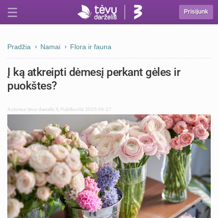
Prisijunk
Pradžia
Namai
Flora ir fauna
Į ką atkreipti dėmesį perkant gėles ir
puokštes?
Autorius:
tevu-darzelis.lt
,
Publikuota: 2025-06-27