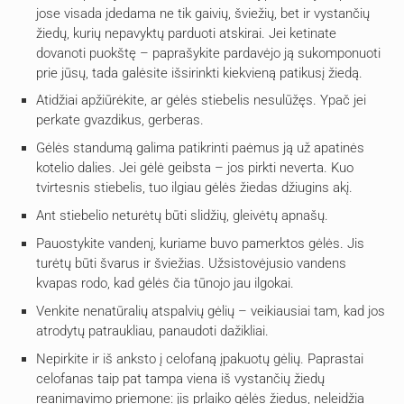
jose visada įdedama ne tik gaivių, šviežių, bet ir vystančių
žiedų, kurių nepavyktų parduoti atskirai. Jei ketinate
dovanoti puokštę – paprašykite pardavėjo ją sukomponuoti
prie jūsų, tada galėsite išsirinkti kiekvieną patikusį žiedą.
Atidžiai apžiūrėkite, ar gėlės stiebelis nesulūžęs. Ypač jei
perkate gvazdikus, gerberas.
Gėlės standumą galima patikrinti paėmus ją už apatinės
kotelio dalies. Jei gėlė geibsta – jos pirkti neverta. Kuo
tvirtesnis stiebelis, tuo ilgiau gėlės žiedas džiugins akį.
Ant stiebelio neturėtų būti slidžių, gleivėtų apnašų.
Pauostykite vandenį, kuriame buvo pamerktos gėlės. Jis
turėtų būti švarus ir šviežias. Užsistovėjusio vandens
kvapas rodo, kad gėlės čia tūnojo jau ilgokai.
Venkite nenatūralių atspalvių gėlių – veikiausiai tam, kad jos
atrodytų patraukliau, panaudoti dažikliai.
Nepirkite ir iš anksto į celofaną įpakuotų gėlių. Paprastai
celofanas taip pat tampa viena iš vystančių žiedų
reanimavimo priemone: jis prlaiko gėlės žiedus, neleidžia