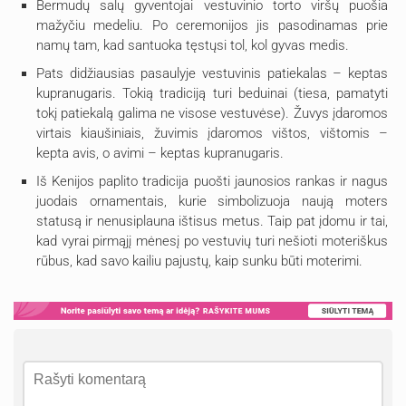
Bermudų salų gyventojai vestuvinio torto viršų puošia
mažyčiu medeliu. Po ceremonijos jis pasodinamas prie
namų tam, kad santuoka tęstųsi tol, kol gyvas medis.
Pats didžiausias pasaulyje vestuvinis patiekalas – keptas
kupranugaris. Tokią tradiciją turi beduinai (tiesa, pamatyti
tokį patiekalą galima ne visose vestuvėse). Žuvys įdaromos
virtais kiaušiniais, žuvimis įdaromos vištos, vištomis –
kepta avis, o avimi – keptas kupranugaris.
Iš Kenijos paplito tradicija puošti jaunosios rankas ir nagus
juodais ornamentais, kurie simbolizuoja naują moters
statusą ir nenusiplauna ištisus metus. Taip pat įdomu ir tai,
kad vyrai pirmąjį mėnesį po vestuvių turi nešioti moteriškus
rūbus, kad savo kailiu pajustų, kaip sunku būti moterimi.