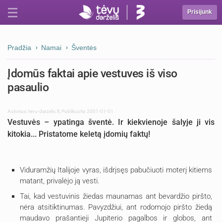
Prisijunk
Pradžia
Namai
Šventės
Įdomūs faktai apie vestuves iš viso
pasaulio
Autorius:
tevu-darzelis.lt
,
Publikuota: 2001-01-01
Vestuvės – ypatinga šventė. Ir kiekvienoje šalyje ji vis
kitokia... Pristatome keletą įdomių faktų!
Viduramžių Italijoje vyras, išdrįsęs pabučiuoti moterį kitiems
matant, privalėjo ją vesti.
Tai, kad vestuvinis žiedas maunamas ant bevardžio piršto,
nėra atsitiktinumas. Pavyzdžiui, ant rodomojo piršto žiedą
maudavo prašantieji Jupiterio pagalbos ir globos, ant