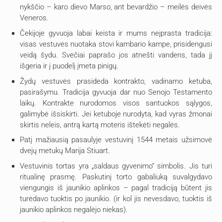
nykščio – karo dievo Marso, ant bevardžio – meilės deivės
Veneros.
Čekijoje gyvuoja labai keista ir mums neįprasta tradicija:
visas vestuves nuotaka stovi kambario kampe, prisidengusi
veidą šydu. Svečiai paprašo jos atnešti vandens, tada jį
išgeria ir į puodelį įmeta pinigų.
Žydų vestuvės prasideda kontrakto, vadinamo ketuba,
pasirašymu. Tradicija gyvuoja dar nuo Senojo Testamento
laikų. Kontrakte nurodomos visos santuokos sąlygos,
galimybė išsiskirti. Jei ketuboje nurodyta, kad vyras žmonai
skirtis neleis, antrą kartą moteris ištekėti negalės.
Patį mažiausią pasaulyje vestuvinį 1544 metais užsimovė
dvejų metukų Marija Stiuart.
Vestuvinis tortas yra „saldaus gyvenimo“ simbolis. Jis turi
ritualinę prasmę. Paskutinį torto gabaliuką suvalgydavo
viengungis iš jaunikio aplinkos – pagal tradiciją būtent jis
turėdavo tuoktis po jaunikio. (ir kol jis nevesdavo, tuoktis iš
jaunikio aplinkos negalėjo niekas).