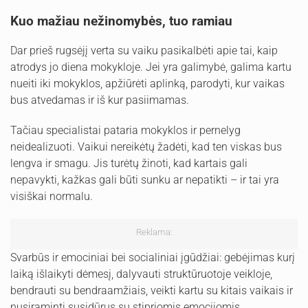
Kuo mažiau nežinomybės, tuo ramiau
Dar prieš rugsėjį verta su vaiku pasikalbėti apie tai, kaip
atrodys jo diena mokykloje. Jei yra galimybė, galima kartu
nueiti iki mokyklos, apžiūrėti aplinką, parodyti, kur vaikas
bus atvedamas ir iš kur pasiimamas.
Tačiau specialistai pataria mokyklos ir pernelyg
neidealizuoti. Vaikui nereikėtų žadėti, kad ten viskas bus
lengva ir smagu. Jis turėtų žinoti, kad kartais gali
nepavykti, kažkas gali būti sunku ar nepatikti – ir tai yra
visiškai normalu.
Reklama:
Svarbūs ir emociniai bei socialiniai įgūdžiai: gebėjimas kurį
laiką išlaikyti dėmesį, dalyvauti struktūruotoje veikloje,
bendrauti su bendraamžiais, veikti kartu su kitais vaikais ir
nusiraminti susidūrus su stipriomis emocijomis.