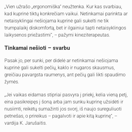
„Vien užrašo „ergonomiška“ neužtenka. Kur kas svarbiau,
kad kuprinė tiktų konkrečiam vaikui. Netinkamai parinkta ar
netaisyklingai nešiojama kuprinė gali sukelti ne tik
trumpalaikį diskomfortą, bet ir ilgainiui tapti netaisyklingos
laikysenos priežastimi“, – pažymi kineziterapeutas.
Tinkamai nešioti – svarbu
Pasak jo, per sunki, per didelė ar netinkamai nešiojama
kuprinė gali sukelti pečių, kaklo ir nugaros skausmus,
greičiau pavargsta raumenys, ant pečių gali likti spaudimo
žymės.
„Jei vaikas eidamas stipriai pasvyra į priekį, kelia vieną petį,
eina pasikreipęs į šoną arba jam sunku kuprinę užsidėti ir
nusiimti, reikėtų sumažinti jos svorį, iš naujo sureguliuoti
petnešas, o prireikus – pagalvoti ir apie kitą kuprinę“, –
vardija K. Jarušaitis.