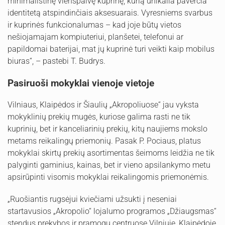
minimalistinę vienspalvę kuprinę, kurią unikalia paverčia
identitetą atspindinčiais aksesuarais. Vyresniems svarbus
ir kuprinės funkcionalumas – kad joje būtų vietos
nešiojamajam kompiuteriui, planšetei, telefonui ar
papildomai baterijai, mat jų kuprinė turi veikti kaip mobilus
biuras“, – pastebi T. Budrys.
Pasiruoši mokyklai vienoje vietoje
Vilniaus, Klaipėdos ir Šiaulių „Akropoliuose“ jau vyksta
mokyklinių prekių mugės, kuriose galima rasti ne tik
kuprinių, bet ir kanceliarinių prekių, kitų naujiems mokslo
metams reikalingų priemonių. Pasak P. Pociaus, platus
mokyklai skirtų prekių asortimentas šeimoms leidžia ne tik
palyginti gaminius, kainas, bet ir vieno apsilankymo metu
apsirūpinti visomis mokyklai reikalingomis priemonėmis.
„Ruošiantis rugsėjui kviečiami užsukti į neseniai
startavusios „Akropolio“ lojalumo programos „Džiaugsmas“
stendus prekybos ir pramogų centruose Vilniuje, Klaipėdoje