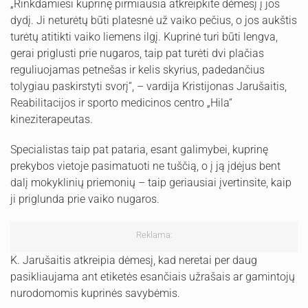
„Rinkdamiesi kuprinę pirmiausia atkreipkite dėmesį į jos
dydį. Ji neturėtų būti platesnė už vaiko pečius, o jos aukštis
turėtų atitikti vaiko liemens ilgį. Kuprinė turi būti lengva,
gerai priglusti prie nugaros, taip pat turėti dvi plačias
reguliuojamas petnešas ir kelis skyrius, padedančius
tolygiau paskirstyti svorį“, – vardija Kristijonas Jarušaitis,
Reabilitacijos ir sporto medicinos centro „Hila“
kineziterapeutas.
Specialistas taip pat pataria, esant galimybei, kuprinę
prekybos vietoje pasimatuoti ne tuščią, o į ją įdėjus bent
dalį mokyklinių priemonių – taip geriausiai įvertinsite, kaip
ji priglunda prie vaiko nugaros.
Reklama:
K. Jarušaitis atkreipia dėmesį, kad neretai per daug
pasikliaujama ant etiketės esančiais užrašais ar gamintojų
nurodomomis kuprinės savybėmis.