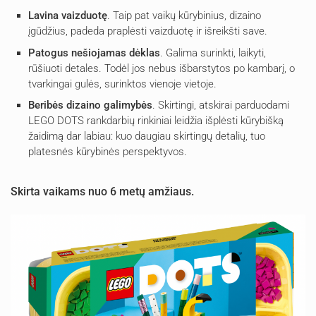
Lavina vaizduotę
. Taip pat vaikų kūrybinius, dizaino
įgūdžius, padeda praplėsti vaizduotę ir išreikšti save.
Patogus nešiojamas dėklas
. Galima surinkti, laikyti,
rūšiuoti detales. Todėl jos nebus išbarstytos po kambarį, o
tvarkingai gulės, surinktos vienoje vietoje.
Beribės dizaino galimybės
. Skirtingi, atskirai parduodami
LEGO DOTS rankdarbių rinkiniai leidžia išplėsti kūrybišką
žaidimą dar labiau: kuo daugiau skirtingų detalių, tuo
platesnės kūrybinės perspektyvos.
Skirta vaikams nuo 6 metų amžiaus.