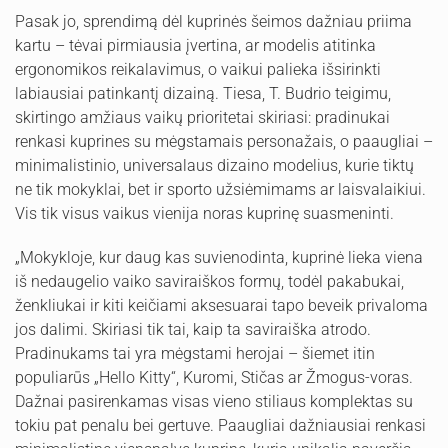
Pasak jo, sprendimą dėl kuprinės šeimos dažniau priima
kartu – tėvai pirmiausia įvertina, ar modelis atitinka
ergonomikos reikalavimus, o vaikui palieka išsirinkti
labiausiai patinkantį dizainą. Tiesa, T. Budrio teigimu,
skirtingo amžiaus vaikų prioritetai skiriasi: pradinukai
renkasi kuprines su mėgstamais personažais, o paaugliai –
minimalistinio, universalaus dizaino modelius, kurie tiktų
ne tik mokyklai, bet ir sporto užsiėmimams ar laisvalaikiui.
Vis tik visus vaikus vienija noras kuprinę suasmeninti.
„Mokykloje, kur daug kas suvienodinta, kuprinė lieka viena
iš nedaugelio vaiko saviraiškos formų, todėl pakabukai,
ženkliukai ir kiti keičiami aksesuarai tapo beveik privaloma
jos dalimi. Skiriasi tik tai, kaip ta saviraiška atrodo.
Pradinukams tai yra mėgstami herojai – šiemet itin
populiarūs „Hello Kitty“, Kuromi, Stičas ar Žmogus-voras.
Dažnai pasirenkamas visas vieno stiliaus komplektas su
tokiu pat penalu bei gertuve. Paaugliai dažniausiai renkasi