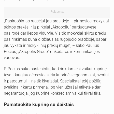
Reklama:
„Pasiruošimas rugsėjui jau prasidėjo – pirmosios mokyklai
skirtos prekės ir jų pirkėjai „Akropolių“ parduotuvėse
pasirodė dar liepos viduryje. Vis tik mokyklai skirtų prekių
pasirinkimas būna didžiausias rugpjūčio pradžioje, dabar
jau vyksta ir mokyklinių prekių mugė“, – sako Paulius
Pocius, „Akropolis Group“ rinkodaros ir komunikacijos
vadovas.
P. Pocius sako pastebintis, kad rinkdamiesi vaikui kuprinę,
tėvai daugiau dėmesio skiria kuprinės ergonomikai, svoriui
ir patogumui – ne tik išvaizdai. Specialistai tokį požiūrį
sveikina ir kartu primena, jog vien užrašai etiketėje dar
negarantuoja, jog kuprinė konkrečiam vaikui tikrai tiks.
Pamatuokite kuprinę su daiktais