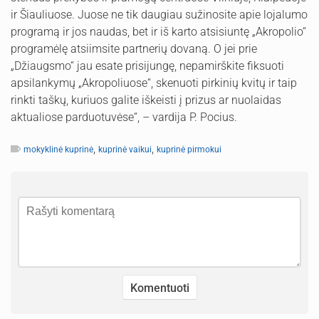
ir Šiauliuose. Juose ne tik daugiau sužinosite apie lojalumo
programą ir jos naudas, bet ir iš karto atsisiuntę „Akropolio“
programėlę atsiimsite partnerių dovaną. O jei prie
„Džiaugsmo“ jau esate prisijungę, nepamirškite fiksuoti
apsilankymų „Akropoliuose“, skenuoti pirkinių kvitų ir taip
rinkti taškų, kuriuos galite iškeisti į prizus ar nuolaidas
aktualiose parduotuvėse“, – vardija P. Pocius.
,
,
mokyklinė kuprinė
kuprinė vaikui
kuprinė pirmokui