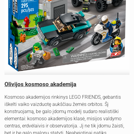
Olivijos kosmoso akademija
Kosmoso akademijos rinkinys LEGO FRIENDS, gebantis
iškelti vaiko vaizduotę aukščiau žemės orbitos. Šį
konstruojamą, be galo įdomų modelį sudaro realistiški
elementai: kosmoso akademijos klasė, misijos valdymo
centras, erdvėlaivis ir observatorija. Jį ne tik įdomu žaisti,
bet ir be galo malonu statyti. Neabejotinai patiks