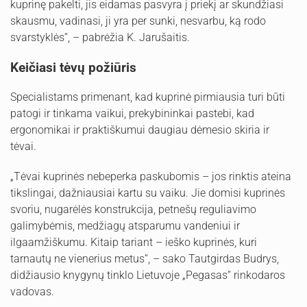
kuprinę pakelti, jis eidamas pasvyra į priekį ar skundžiasi
skausmu, vadinasi, ji yra per sunki, nesvarbu, ką rodo
svarstyklės“, – pabrėžia K. Jarušaitis.
Keičiasi tėvų požiūris
Specialistams primenant, kad kuprinė pirmiausia turi būti
patogi ir tinkama vaikui, prekybininkai pastebi, kad
ergonomikai ir praktiškumui daugiau dėmesio skiria ir
tėvai.
„Tėvai kuprinės nebeperka paskubomis – jos rinktis ateina
tikslingai, dažniausiai kartu su vaiku. Jie domisi kuprinės
svoriu, nugarėlės konstrukcija, petnešų reguliavimo
galimybėmis, medžiagų atsparumu vandeniui ir
ilgaamžiškumu. Kitaip tariant – ieško kuprinės, kuri
tarnautų ne vienerius metus“, – sako Tautgirdas Budrys,
didžiausio knygynų tinklo Lietuvoje „Pegasas“ rinkodaros
vadovas.