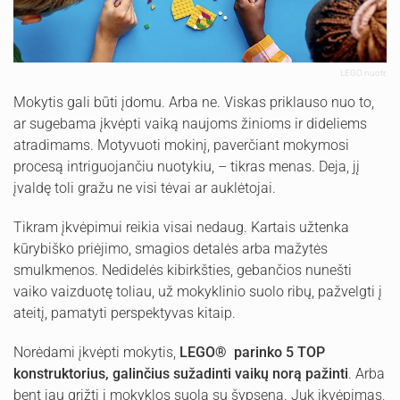
LEGO nuotr.
Mokytis gali būti įdomu. Arba ne. Viskas priklauso nuo to,
ar sugebama įkvėpti vaiką naujoms žinioms ir dideliems
atradimams. Motyvuoti mokinį, paverčiant mokymosi
procesą intriguojančiu nuotykiu, – tikras menas. Deja, jį
įvaldę toli gražu ne visi tėvai ar auklėtojai.
Tikram įkvėpimui reikia visai nedaug. Kartais užtenka
kūrybiško priėjimo, smagios detalės arba mažytės
smulkmenos. Nedidelės kibirkšties, gebančios nunešti
vaiko vaizduotę toliau, už mokyklinio suolo ribų, pažvelgti į
ateitį, pamatyti perspektyvas kitaip.
Norėdami įkvėpti mokytis,
LEGO®
parinko 5 TOP
konstruktorius, galinčius sužadinti vaikų norą pažinti
. Arba
bent jau grįžti į mokyklos suolą su šypsena. Juk įkvėpimas,