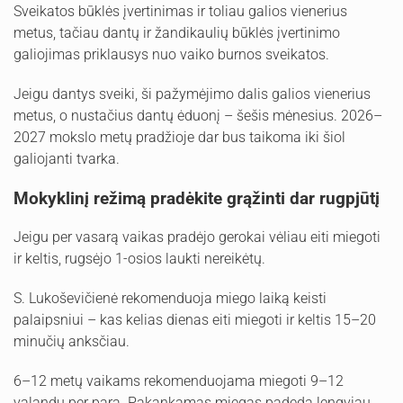
Sveikatos būklės įvertinimas ir toliau galios vienerius
metus, tačiau dantų ir žandikaulių būklės įvertinimo
galiojimas priklausys nuo vaiko burnos sveikatos.
Jeigu dantys sveiki, ši pažymėjimo dalis galios vienerius
metus, o nustačius dantų ėduonį – šešis mėnesius. 2026–
2027 mokslo metų pradžioje dar bus taikoma iki šiol
galiojanti tvarka.
Mokyklinį režimą pradėkite grąžinti dar rugpjūtį
Jeigu per vasarą vaikas pradėjo gerokai vėliau eiti miegoti
ir keltis, rugsėjo 1-osios laukti nereikėtų.
S. Lukoševičienė rekomenduoja miego laiką keisti
palaipsniui – kas kelias dienas eiti miegoti ir keltis 15–20
minučių anksčiau.
6–12 metų vaikams rekomenduojama miegoti 9–12
valandų per parą. Pakankamas miegas padeda lengviau