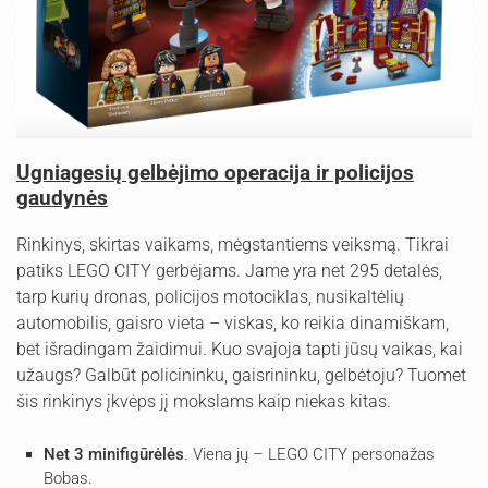
Ugniagesių gelbėjimo operacija ir policijos
gaudynės
Rinkinys, skirtas vaikams, mėgstantiems veiksmą. Tikrai
patiks LEGO CITY gerbėjams. Jame yra net 295 detalės,
tarp kurių dronas, policijos motociklas, nusikaltėlių
automobilis, gaisro vieta – viskas, ko reikia dinamiškam,
bet išradingam žaidimui. Kuo svajoja tapti jūsų vaikas, kai
užaugs? Galbūt policininku, gaisrininku, gelbėtoju? Tuomet
šis rinkinys įkvėps jį mokslams kaip niekas kitas.
Net 3 minifigūrėlės
. Viena jų – LEGO CITY personažas
Bobas.