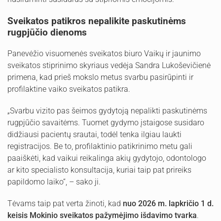
Sveikatos patikros nepalikite paskutinėms
rugpjūčio dienoms
Panevėžio visuomenės sveikatos biuro Vaikų ir jaunimo
sveikatos stiprinimo skyriaus vedėja Sandra Lukoševičienė
primena, kad prieš mokslo metus svarbu pasirūpinti ir
profilaktine vaiko sveikatos patikra.
„Svarbu vizito pas šeimos gydytoją nepalikti paskutinėms
rugpjūčio savaitėms. Tuomet gydymo įstaigose susidaro
didžiausi pacientų srautai, todėl tenka ilgiau laukti
registracijos. Be to, profilaktinio patikrinimo metu gali
paaiškėti, kad vaikui reikalinga akių gydytojo, odontologo
ar kito specialisto konsultacija, kuriai taip pat prireiks
papildomo laiko“, – sako ji.
Tėvams taip pat verta žinoti, kad
nuo 2026 m. lapkričio 1 d.
keisis Mokinio sveikatos pažymėjimo išdavimo tvarka
.