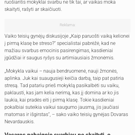
ruošiantis mokyklai svarbu ne tik tai, ar vaikas moka
skaityti, rašyti ar skaičiuoti.
Reklama:
Vaiko teisių gynėjų diskusijoje „Kaip paruošti vaiką kelionei
į pirmą klasę be streso?“ specialistai pabrėžė, kad ne
mažiau svarbus emocinis pasirengimas, kasdieniai
įgūdžiai ir saugus ryšys su artimiausiais žmonėmis.
„Mokykla vaikui – nauja bendruomenė, nauji žmonės,
aplinka. Juk kai suaugusieji keičia darbą, taip pat patiria
stresą. Tad patariu prieš mokyklą pasikalbėti su vaiku,
paklausti, kas jam kelia nerimą, kas jį domina ar ko jis
laukia, kai pradės eiti į pirmą klasę. Tokie kasdieniai
pokalbiai suteikia vaikui saugumo jausmą, jis jaučiasi
matomas ir išgirstas“, – sako vaiko teisių gynėjas Dovaras
Nevardauskis.
Vasaros pabaigoje svarbiau ne skaityti, o