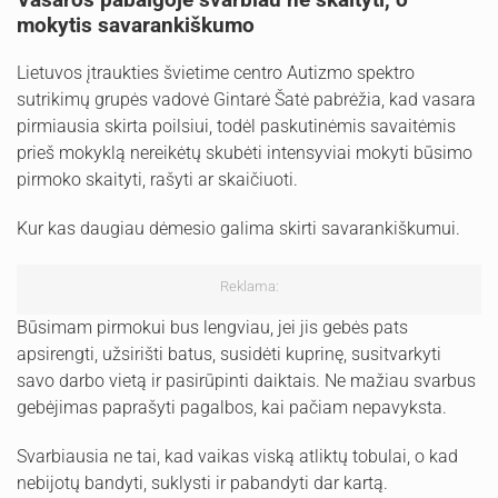
mokytis savarankiškumo
Lietuvos įtraukties švietime centro Autizmo spektro
sutrikimų grupės vadovė Gintarė Šatė pabrėžia, kad vasara
pirmiausia skirta poilsiui, todėl paskutinėmis savaitėmis
prieš mokyklą nereikėtų skubėti intensyviai mokyti būsimo
pirmoko skaityti, rašyti ar skaičiuoti.
Kur kas daugiau dėmesio galima skirti savarankiškumui.
Reklama:
Būsimam pirmokui bus lengviau, jei jis gebės pats
apsirengti, užsirišti batus, susidėti kuprinę, susitvarkyti
savo darbo vietą ir pasirūpinti daiktais. Ne mažiau svarbus
gebėjimas paprašyti pagalbos, kai pačiam nepavyksta.
Svarbiausia ne tai, kad vaikas viską atliktų tobulai, o kad
nebijotų bandyti, suklysti ir pabandyti dar kartą.