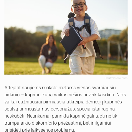
Shutterstock.com
Artėjant naujiems mokslo metams vienas svarbiausių
pirkinių – kuprinė, kurią vaikas nešios beveik kasdien. Nors
vaikai dažniausiai pirmiausia atkreipia dėmesį į kuprinės
spalvą ar mėgstamus personažus, specialistai ragina
neskubėti. Netinkamai parinkta kuprinė gali tapti ne tik
trumpalaikio diskomforto priežastimi, bet ir ilgainiui
prisidėti prie laikysenos problemų.