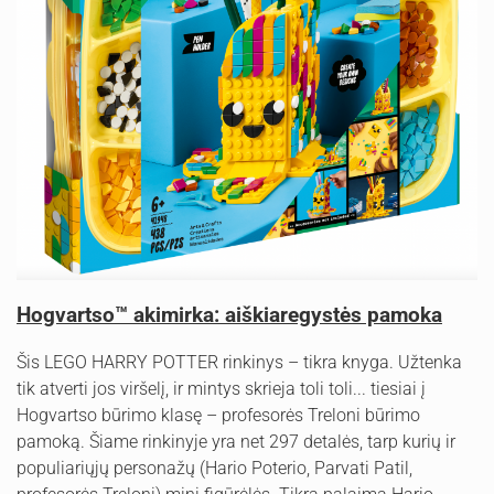
Hogvartso™ akimirka: aiškiaregystės pamoka
Šis LEGO HARRY POTTER rinkinys – tikra knyga. Užtenka
tik atverti jos viršelį, ir mintys skrieja toli toli... tiesiai į
Hogvartso būrimo klasę – profesorės Treloni būrimo
pamoką. Šiame rinkinyje yra net 297 detalės, tarp kurių ir
populiariųjų personažų (Hario Poterio, Parvati Patil,