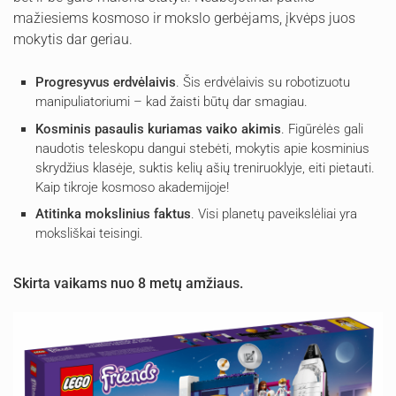
mažiesiems kosmoso ir mokslo gerbėjams, įkvėps juos
mokytis dar geriau.
Progresyvus erdvėlaivis
. Šis erdvėlaivis su robotizuotu
manipuliatoriumi – kad žaisti būtų dar smagiau.
Kosminis pasaulis kuriamas vaiko akimis
. Figūrėlės gali
naudotis teleskopu dangui stebėti, mokytis apie kosminius
skrydžius klasėje, suktis kelių ašių treniruoklyje, eiti pietauti.
Kaip tikroje kosmoso akademijoje!
Atitinka mokslinius faktus
. Visi planetų paveikslėliai yra
moksliškai teisingi.
Skirta vaikams nuo 8 metų amžiaus.