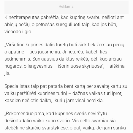
Reklama:
Kineziterapeutas pabrėžia, kad kuprinę svarbu nešioti ant
abiejų pečių, o petnešas sureguliuoti taip, kad jos būtų
vienodo ilgio.
„Viršutinė kuprinės dalis turėtų būti šiek tiek žemiau pečių,
o apatinė – ties juosmeniu. Ji neturėtų kabėti ties
sėdmenimis. Sunkiausius daiktus reikėtų dėti kuo arčiau
nugaros, o lengvesnius – išoriniuose skyriuose“, – aiškina
jis.
Specialistas taip pat pataria bent kartą per savaitę kartu su
vaiku peržiūrėti kuprinės turinį – dažnas vaikas turi įprotį
kasdien nešiotis daiktų, kurių jam visai nereikia.
„Rekomenduojama, kad kuprinės svoris neviršytų
dešimtadalio vaiko kūno svorio. Vis dėlto svarbiausia
stebėti ne skaičių svarstyklėse, o patį vaiką. Jei jam sunku