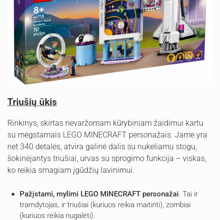
Triušių ūkis
Rinkinys, skirtas nevaržomam kūrybiniam žaidimui kartu
su mėgstamais LEGO MINECRAFT personažais. Jame yra
net 340 detalės, atvira galinė dalis su nukeliamu stogu,
šokinėjantys triušiai, urvas su sprogimo funkcija – viskas,
ko reikia smagiam įgūdžių lavinimui.
Pažįstami, mylimi LEGO MINECRAFT personažai
. Tai ir
tramdytojas, ir triušiai (kuriuos reikia maitinti), zombiai
(kuriuos reikia nugalėti).