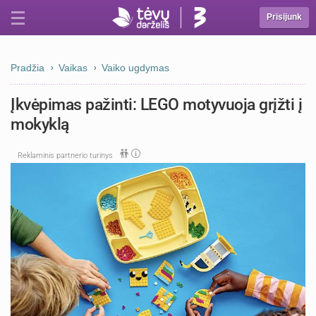
Prisijunk
Pradžia
Vaikas
Vaiko ugdymas
Įkvėpimas pažinti: LEGO motyvuoja grįžti į
mokyklą
Reklaminis partnerio turinys