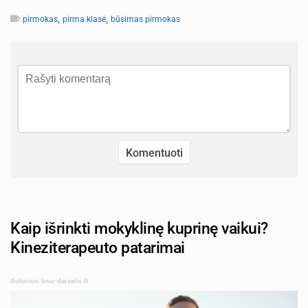
,
,
pirmokas
pirma klasė
būsimas pirmokas
Kaip išrinkti mokyklinę kuprinę vaikui?
Kineziterapeuto patarimai
Autorius: tevu-darzelis.lt