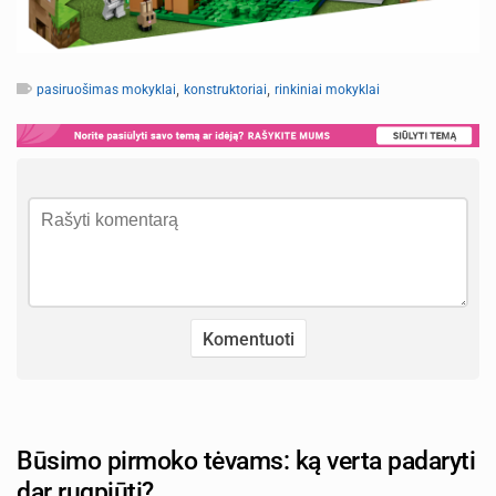
,
,
pasiruošimas mokyklai
konstruktoriai
rinkiniai mokyklai
Būsimo pirmoko tėvams: ką verta padaryti
dar rugpjūtį?