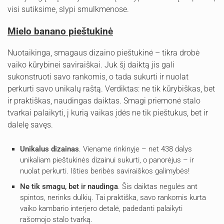
visi sutiksime, slypi smulkmenose.
Mielo banano pieštukinė
Nuotaikinga, smagaus dizaino pieštukinė – tikra drobė
vaiko kūrybinei saviraiškai. Juk šį daiktą jis gali
sukonstruoti savo rankomis, o tada sukurti ir nuolat
perkurti savo unikalų raštą. Verdiktas: ne tik kūrybiškas, bet
ir praktiškas, naudingas daiktas. Smagi priemonė stalo
tvarkai palaikyti, į kurią vaikas įdės ne tik pieštukus, bet ir
dalelę savęs.
Unikalus dizainas
. Viename rinkinyje – net 438 dalys
unikaliam pieštukinės dizainui sukurti, o panorėjus – ir
nuolat perkurti. Išties beribės saviraiškos galimybės!
Ne tik smagu, bet ir naudinga
. Šis daiktas negulės ant
spintos, nerinks dulkių. Tai praktiška, savo rankomis kurta
vaiko kambario interjero detalė, padedanti palaikyti
rašomojo stalo tvarką.