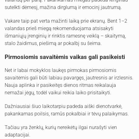
sutelkti dėmesį, mažina dirglumą ir emocinį jautrumą.
Vakare taip pat verta mažinti laiką prie ekranų. Bent 1–2
valandas prieš miegą rekomenduojama atsisakyti
išmaniųjų įrenginių ir rinktis ramesnę veiklą – skaitymą,
stalo žaidimus, piešimą ar pokalbį su šeima.
Pirmosiomis savaitėmis vaikas gali pasikeisti
Net ir labai mokyklos laukęs pirmokas pirmosiomis
savaitėmis gali būti labiau pavargęs, jautresnis ar irzlesnis.
Nauja aplinka ir pasikeitęs dienos ritmas reikalauja
nemažai jėgų, todėl vaikui reikia laiko prisitaikyti.
Dažniausiai šiuo laikotarpiu padeda aiški dienotvarkė,
pakankamas poilsis, ramūs pokalbiai ir tėvų palaikymas.
Tačiau yra ženklų, kurių nereikėtų ilgai nurašyti vien
adaptacijai.