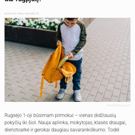
Autorius: tevu-darzelis.lt
Shutterstock.com
Rugsėjo 1-oji būsimam pirmokui – vienas didžiausių
pokyčių iki šiol. Nauja aplinka, mokytojas, klasės draugai,
dienotvarkė ir gerokai daugiau savarankiškumo. Todėl