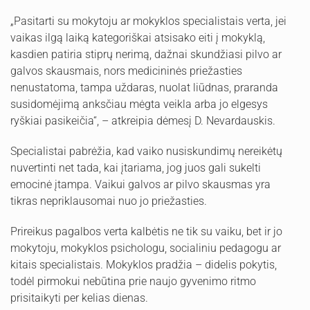
„Pasitarti su mokytoju ar mokyklos specialistais verta, jei
vaikas ilgą laiką kategoriškai atsisako eiti į mokyklą,
kasdien patiria stiprų nerimą, dažnai skundžiasi pilvo ar
galvos skausmais, nors medicininės priežasties
nenustatoma, tampa uždaras, nuolat liūdnas, praranda
susidomėjimą anksčiau mėgta veikla arba jo elgesys
ryškiai pasikeičia“, – atkreipia dėmesį D. Nevardauskis.
Specialistai pabrėžia, kad vaiko nusiskundimų nereikėtų
nuvertinti net tada, kai įtariama, jog juos gali sukelti
emocinė įtampa. Vaikui galvos ar pilvo skausmas yra
tikras nepriklausomai nuo jo priežasties.
Prireikus pagalbos verta kalbėtis ne tik su vaiku, bet ir jo
mokytoju, mokyklos psichologu, socialiniu pedagogu ar
kitais specialistais. Mokyklos pradžia – didelis pokytis,
todėl pirmokui nebūtina prie naujo gyvenimo ritmo
prisitaikyti per kelias dienas.