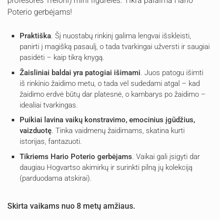
profesorės Treloni) mini figūrėlės. Tikra palaima Hario
Poterio gerbėjams!
Praktiška
. Šį nuostabų rinkinį galima lengvai išskleisti,
panirti į magišką pasaulį, o tada tvarkingai užversti ir saugiai
pasidėti – kaip tikrą knygą.
Žaisliniai baldai yra patogiai išimami
. Juos patogu išimti
iš rinkinio žaidimo metu, o tada vėl sudedami atgal – kad
žaidimo erdvė būtų dar platesnė, o kambarys po žaidimo –
idealiai tvarkingas.
Puikiai lavina vaikų konstravimo, emocinius įgūdžius,
vaizduotę
. Tinka vaidmenų žaidimams, skatina kurti
istorijas, fantazuoti.
Tikriems Hario Poterio gerbėjams
. Vaikai gali įsigyti dar
daugiau Hogvartso akimirkų ir surinkti pilną jų kolekciją
(parduodama atskirai).
Skirta vaikams nuo 8 metų
amžiaus
.